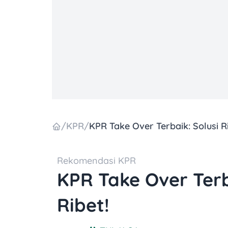
/
KPR
/
Rekomendasi KPR
KPR Take Over Terb
Ribet!