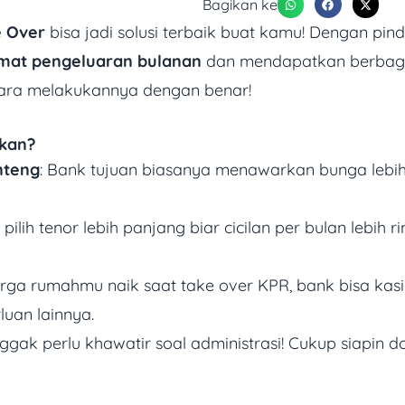
Bagikan ke
e Over
bisa jadi solusi terbaik buat kamu! Dengan p
at pengeluaran bulanan
dan mendapatkan berbagai
ara melakukannya dengan benar!
kan?
nteng
: Bank tujuan biasanya menawarkan bunga lebi
a pilih tenor lebih panjang biar cicilan per bulan leb
arga rumahmu naik saat take over KPR, bank bisa kas
uan lainnya.
Nggak perlu khawatir soal administrasi! Cukup siapin 