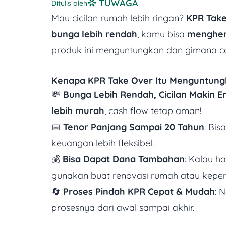
TUWAGA
Ditulis oleh
Mau cicilan rumah lebih ringan?
KPR Tak
bunga lebih rendah
, kamu bisa
menghem
produk ini menguntungkan dan gimana c
Kenapa KPR Take Over Itu Menguntung
💸
Bunga Lebih Rendah, Cicilan Makin E
lebih murah
, cash flow tetap aman!
📅
Tenor Panjang Sampai 20 Tahun
: Bis
keuangan lebih fleksibel.
💰
Bisa Dapat Dana Tambahan
: Kalau h
gunakan buat renovasi rumah atau keperl
🔄
Proses Pindah KPR Cepat & Mudah
: 
prosesnya dari awal sampai akhir.