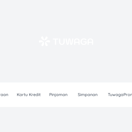
raan
Kartu Kredit
Pinjaman
Simpanan
TuwagaPro