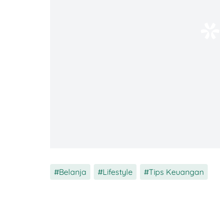
Sumber: Miyako
Estimasi Harga
: Mulai dari Rp963.
Keunggulan
: Harga terjangkau, t
dingin.
Belanja
,
Lifestyle
,
Tips Keuangan
Untuk kamu yang mencari fungsi utama 
pilihan paling
worth i
t. Dengan harga di b
tangki
stainless steel food-grade
dan hema
dengan
budget
terbatas.