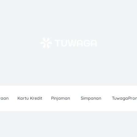
raan
Kartu Kredit
Pinjaman
Simpanan
TuwagaPro