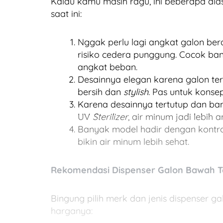
Kalau kamu masih ragu, ini beberapa al
saat ini:
Nggak perlu lagi angkat galon ber
risiko cedera punggung. Cocok ban
angkat beban.
Desainnya elegan karena galon ter
bersih dan
stylish
. Pas untuk konse
Karena desainnya tertutup dan ban
UV
Sterilizer
, air minum jadi lebih
Banyak model hadir dengan kontrol 
bikin air minum lebih sehat.
Rekomendasi Dispenser Galon Bawah T
Bingung pilih merk dan jenis dispenser 
harganya: