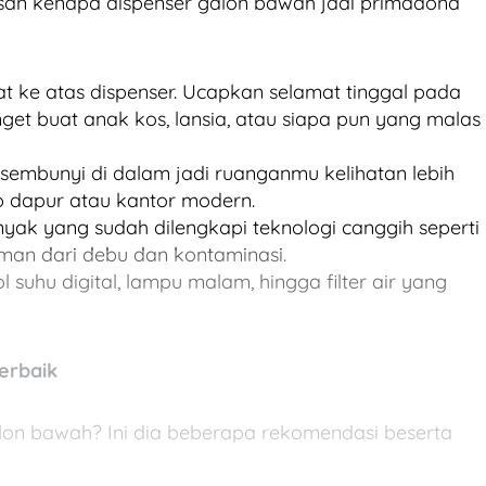
asan kenapa dispenser galon bawah jadi primadona
at ke atas dispenser. Ucapkan selamat tinggal pada
get buat anak kos, lansia, atau siapa pun yang malas
sembunyi di dalam jadi ruanganmu kelihatan lebih
p dapur atau kantor modern.
yak yang sudah dilengkapi teknologi canggih seperti
 aman dari debu dan kontaminasi.
suhu digital, lampu malam, hingga filter air yang
erbaik
galon bawah? Ini dia beberapa rekomendasi beserta