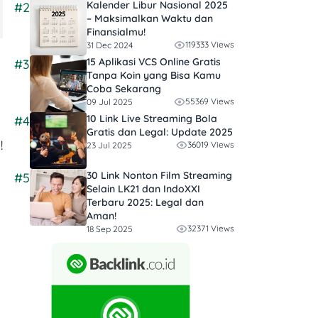
Kalender Libur Nasional 2025
#2
– Maksimalkan Waktu dan
Finansialmu!
119333 Views
31 Dec 2024
15 Aplikasi VCS Online Gratis
#3
Tanpa Koin yang Bisa Kamu
Coba Sekarang
55369 Views
09 Jul 2025
10 Link Live Streaming Bola
#4
Gratis dan Legal: Update 2025
!
36019 Views
23 Jul 2025
30 Link Nonton Film Streaming
#5
Selain LK21 dan IndoXXI
Terbaru 2025: Legal dan
Aman!
32371 Views
18 Sep 2025