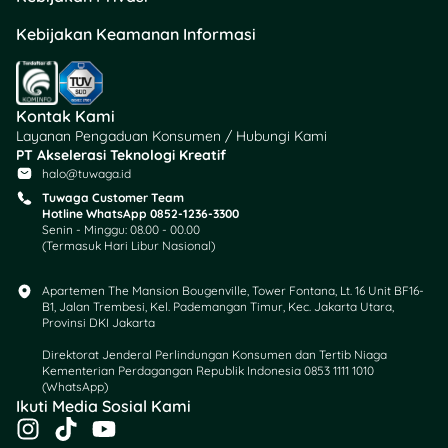
Kebijakan Keamanan Informasi
Kontak Kami
Layanan Pengaduan Konsumen / Hubungi Kami
PT Akselerasi Teknologi Kreatif
halo@tuwaga.id
Tuwaga Customer Team
Hotline WhatsApp 0852-1236-3300
Senin - Minggu: 08.00 - 00.00
(Termasuk Hari Libur Nasional)
Apartemen The Mansion Bougenville, Tower Fontana, Lt. 16 Unit BF16-
B1, Jalan Trembesi, Kel. Pademangan Timur, Kec. Jakarta Utara,
Provinsi DKI Jakarta
Direktorat Jenderal Perlindungan Konsumen dan Tertib Niaga
Kementerian Perdagangan Republik Indonesia 0853 1111 1010
(WhatsApp)​
Ikuti Media Sosial Kami
I
T
Y