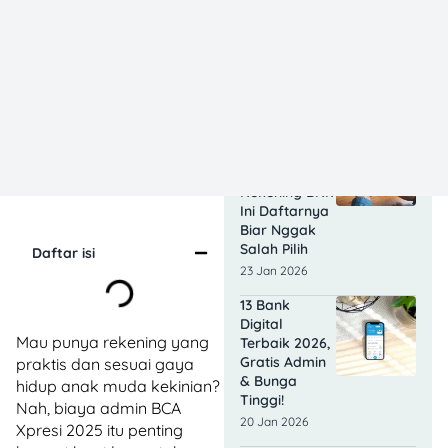
Simpedes? Ini
Perbandingan
Lengkapnya
Biar Nggak
Salah Pilih
23 Jan 2026
Berapa
Setoran Awal
Buka
Rekening BRI?
Ini Daftarnya
Biar Nggak
Salah Pilih
Daftar isi
23 Jan 2026
13 Bank
Digital
Mau punya rekening yang
Terbaik 2026,
Gratis Admin
praktis dan sesuai gaya
& Bunga
hidup anak muda kekinian?
Tinggi!
Nah, biaya admin BCA
20 Jan 2026
Xpresi 2025 itu penting