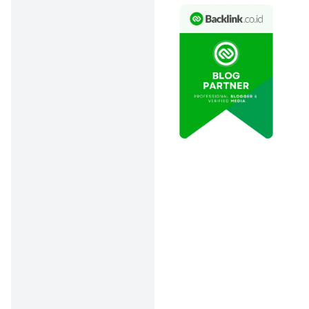
keren dari Bank BCA yang
memang dibuat khusus
untuk anak muda seperti
kamu. Jadi, selain
gampang diakses lewat
aplikasi, kamu juga bisa
pilih desain kartu sesuai
selera—lebih dari 50 desain
lho! Cocok banget buat
kamu yang pengen
rekening yang nggak ribet
tapi tetap stylish.
Walaupun gak ada buku
tabungan fisik, transaksi
dan cek saldo bisa kamu
pantau langsung lewat M-
Banking atau Internet
Banking. Praktis banget,
kan? Jadi, kalau kamu