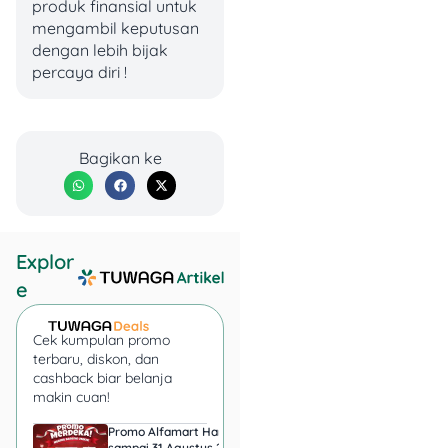
produk finansial untuk
Banyak promo
mengambil keputusan
menarik!
dengan lebih bijak
percaya diri !
See
? Kelihatan kan kalau
BCA Xpresi ni cocok banget
buat anak muda yang
kekinian? Gampang dipake,
Bagikan ke
gaya oke, biaya admin
kecil!
Explor
e
Cek kumpulan promo
terbaru, diskon, dan
cashback biar belanja
makin cuan!
Promo Alfamart Hari Ini
Super Indo Tebar Pr
sampai 31 Agustus 2026,
sampai 12 Agustus 2