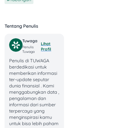
pengajuannya cepet
gak sampai 1 jam
Setoran awalnya
terjangkau banget,
Tentang Penulis
cuma 50 ribu aja
Semua jenis
transaksi bisa dicek
Tuwaga
Lihat
lewat aplikasi. Jadi
Penulis
Profil
gak masalah kalau
Tuwaga
gak dapet buku
Penulis di TUWAGA
tabungan fisik
berdedikasi untuk
Kita bisa milih desain
memberikan informasi
kartunya sendiri, jadi
ter-update seputar
boleh pilih sesuai
dunia finansial . Kami
selera
menggabungkan data ,
Layanan digitalnya
pengalaman dan
langsung aktif. Mulai
informasi dari sumber
dari M-BCA sampai
terpercaya yang
internet
banking
, jadi
menginspirasi kamu
gak perlu ribet daftar
untuk bisa lebih paham
manual lagi