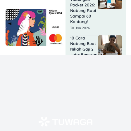
Pocket 2026:
Nabung Rapi
Sampai 60
Kantong!
30 Jan 2026
10 Cara
Nabung Buat
Nikah Gaji 2
Juta: Beneran
Bisa?
29 Jan 2026
7 Cara
Nabung Buat
Beli Rumah
dengan Gaji
Pas-pasan
yang Realistis
26 Jan 2026
Apa Bedanya
BritAma dan