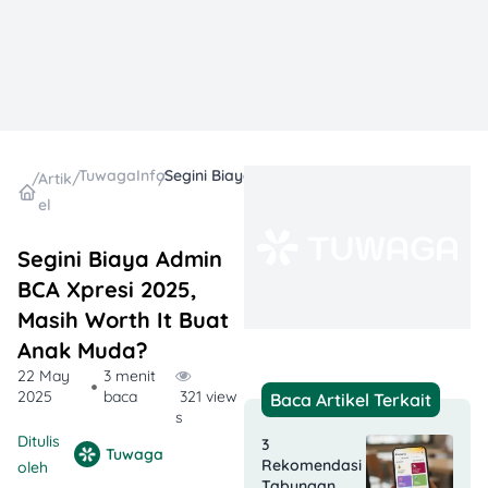
TuwagaInfo
Segini Biaya Admin BCA Xpresi 2025, Masih Worth It Buat Anak Muda?
/
Artik
/
/
el
Segini Biaya Admin
BCA Xpresi 2025,
Masih Worth It Buat
Anak Muda?
22 May
3 menit
2025
baca
321 view
Baca Artikel Terkait
s
Ditulis
3
Tuwaga
Rekomendasi
oleh
Tabungan