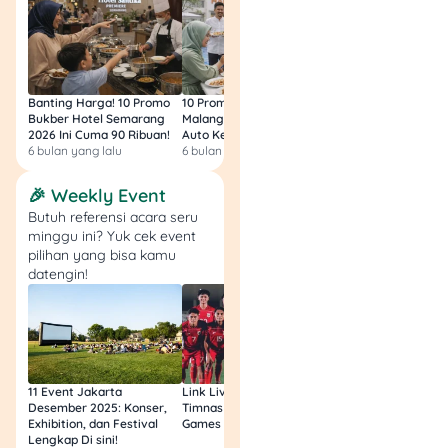
Banting Harga! 10 Promo
10 Promo Bukber Hotel
Intip 10 Promo Buk
Bukber Hotel Semarang
Malang 2026: Start 75rb,
Hotel Surabaya 202
2026 Ini Cuma 90 Ribuan!
Auto Kenyang!
Sultan Harga 100rb
6 bulan yang lalu
6 bulan yang lalu
6 bulan yang lalu
🎉 Weekly Event
Butuh referensi acara seru
minggu ini? Yuk cek event
pilihan yang bisa kamu
datengin!
11 Event Jakarta
Link Live Streaming
Link Live Streamin
Desember 2025: Konser,
Timnas vs Filipina SEA
Timnas Indonesia U
Exhibition, dan Festival
Games Malam Ini, Gratis!
Zambia U17 Nanti 
Lengkap Di sini!
Gratis & Legal Tanp