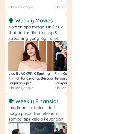
Login!
8 bulan yang lalu
8 bulan yang lalu
9 bulan yang lalu
🍿 Weekly Movies
Nonton apa minggu ini? Yuk
lihat daftar film bioskop &
streaming yang lagi rame!
Lisa BLACKPINK Syuting
Film Komedi Indonesia
Film Avatar: Fire an
Film di Tangerang, Berapa
Terbaru 2026, Siap Ngakak
Segini Budget Prod
Bayarannya?
Sampai Sakit Perut!
dan Pendapatanny
6 bulan yang lalu
6 bulan yang lalu
8 bulan yang lalu
💸 Weekly Finansial
Info finansial terkini: dari
harga pasar, tren ekonomi,
sampai tips kelola keuangan