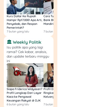
Kurs Dollar Ke Rupiah
Cara Tukar Uang Baru di
Bansos Jabar Tahap
Hampir Rp17.000! Apa Arti,
Bank BCA (Umum, BNI,
Masih Bisa Cair Awa
Penyebab, dan Respon
Mandiri, BRI, dan BSI) 2026!
Ini Jawaban & Cara
Pemerintah?
Resmi
7 bulan yang lalu
7 bulan yang lalu
7 bulan yang lalu
🏛️ Weekly Politik
Isu politik apa yang lagi
ramai? Cek kabar, analisis,
dan update terbaru minggu
ini
Siapa Friderica Widyasari?
Profil Darma Mangkuluhur:
BLT Kesra 2026 Aka
Profil Lengkap Dari Layar
Ringkas Latar Belakang
Lagi? Ini Fakta Res
Kaca ke Pengawal
Keluarga dan Bisnisnya
Keuangan Rakyat di OJK
6 bulan yang lalu
7 bulan yang lalu
8 bulan yang lalu