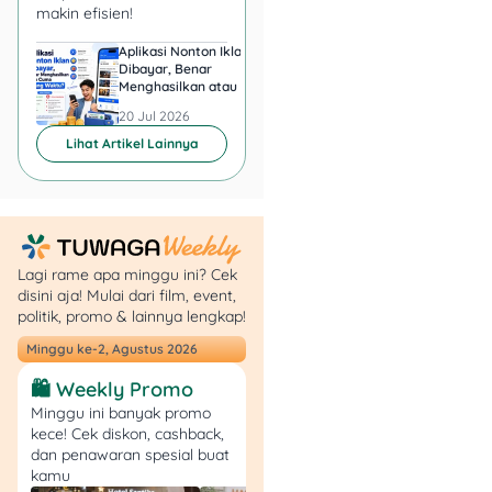
makin efisien!
Aplikasi Nonton Iklan
Aplikasi Penghasil 
Dibayar, Benar
Minta KTP, Aman ata
Menghasilkan atau Cuma
Berbahaya?
Buang Waktu?
20 Jul 2026
20 Jul 2026
Lihat Artikel Lainnya
Lagi rame apa minggu ini? Cek
disini aja! Mulai dari film, event,
politik, promo & lainnya lengkap!
Minggu ke-2, Agustus 2026
🛍️ Weekly Promo
Minggu ini banyak promo
kece! Cek diskon, cashback,
dan penawaran spesial buat
kamu