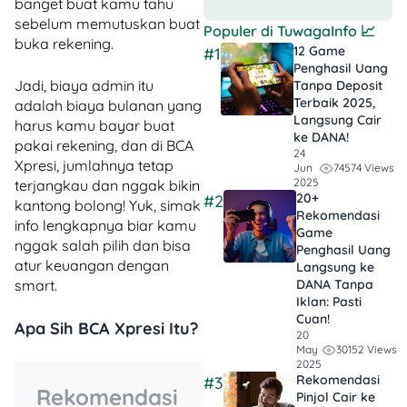
banget buat kamu tahu
sebelum memutuskan buat
Populer di
TuwagaInfo
📈
buka rekening.
12 Game
#1
Penghasil Uang
Jadi, biaya admin itu
Tanpa Deposit
Terbaik 2025,
adalah biaya bulanan yang
Langsung Cair
harus kamu bayar buat
ke DANA!
pakai rekening, dan di BCA
24
Xpresi, jumlahnya tetap
74574 Views
Jun
2025
terjangkau dan nggak bikin
20+
#2
kantong bolong! Yuk, simak
Rekomendasi
info lengkapnya biar kamu
Game
nggak salah pilih dan bisa
Penghasil Uang
atur keuangan dengan
Langsung ke
smart.
DANA Tanpa
Iklan​: Pasti
Cuan!
Apa Sih BCA Xpresi Itu?
20
30152 Views
May
2025
Rekomendasi
#3
Rekomendasi
Pinjol Cair ke