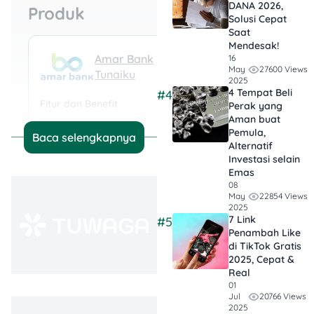
DANA 2026,
Produk
Solusi Cepat
Saat
Mendesak!
Mandiri 
Amar Bank
16
27600 Views
May
Masterca
Tunaiku
2025
4 Tempat Beli
#4
Fitur dan Benefit
Fitur dan Benefit
Perak yang
Aman buat
Annual Fee
Bunga
Pemula,
Baca selengkapnya
Rp300.000 (Gratis tah
3% - 5% per bulan
Alternatif
pertama)
Investasi selain
Pencairan Maksimum
Emas
Konversi Poin
Rp30.000.000
08
Setiap transaksi Rp20
22854 Views
May
2025
mendapat 1 Livin' Poin
Tenor
7 Link
#5
6 - 30 bulan
Penambah Like
Cashback
di TikTok Gratis
Data tidak tersedia
2025, Cepat &
Real
01
20766 Views
Jul
2025
BCA Xpresi
itu tabungan