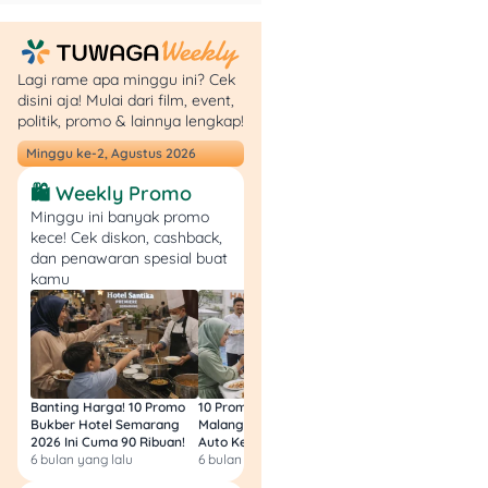
ringan meski sewa
bulanan sedikit lebih
mahal.
Share house
seperti
Lagi rame apa minggu ini? Cek
disini aja! Mulai dari film, event,
Oakhouse atau
politik, promo & lainnya lengkap!
Borderless House
biasanya cuma
Minggu ke-2, Agustus 2026
minta deposit 1 bulan
🛍️ Weekly Promo
tanpa reikin.
Minggu ini banyak promo
Nego dengan
kece! Cek diskon, cashback,
agent
kalau
dan penawaran spesial buat
apartemen sudah
kamu
lama kosong. Reikin
sering bisa
dihilangkan.
Sebelum kamu fix
Banting Harga! 10 Promo
10 Promo Bukber Hotel
Intip 10 Promo Buk
berangkat dan booking
Bukber Hotel Semarang
Malang 2026: Start 75rb,
Hotel Surabaya 202
tiket pesawat ke Tokyo,
2026 Ini Cuma 90 Ribuan!
Auto Kenyang!
Sultan Harga 100rb
6 bulan yang lalu
6 bulan yang lalu
6 bulan yang lalu
pastikan budget pindahan