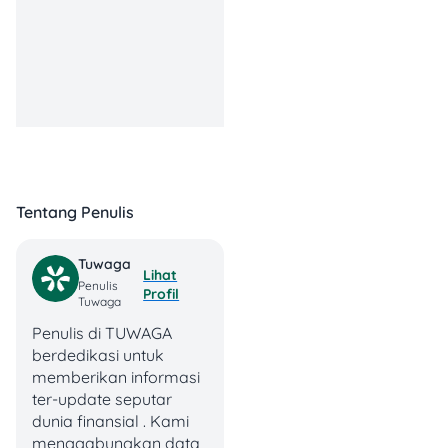
Komponen ini paling sering
bikin TKI dan pelajar
bingung. Hampir semua
landlord di Jepang
mensyaratkan penyewa
punya guarantor (連帯保証
人), yaitu orang Jepang
yang bersedia jadi
penjamin kalau penyewa
Tentang Penulis
telat bayar. Masalahnya,
WNI yang baru tiba di
Tuwaga
Jepang biasanya gak
Lihat
Penulis
punya kenalan orang
Profil
Tuwaga
Jepang yang mau jadi
Penulis di TUWAGA
guarantor.
berdedikasi untuk
memberikan informasi
Solusinya pakai
ter-update seputar
perusahaan guarantee
dunia finansial . Kami
company (家賃保証会社).
menggabungkan data ,