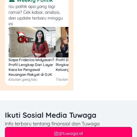
Isu politik apa yang lagi
ramai? Cek kabar, analisis,
dan update terbaru minggu
ini
Siapa Friderica Widyasari?
Profil Darma Mangkuluhur:
BLT Kesra 2026 Aka
Profil Lengkap Dari Layar
Ringkas Latar Belakang
Lagi? Ini Fakta Res
Kaca ke Pengawal
Keluarga dan Bisnisnya
Keuangan Rakyat di OJK
6 bulan yang lalu
7 bulan yang lalu
8 bulan yang lalu
Ikuti Sosial Media Tuwaga
Info terbaru tentang finansial dan Tuwaga
@tuwaga.id