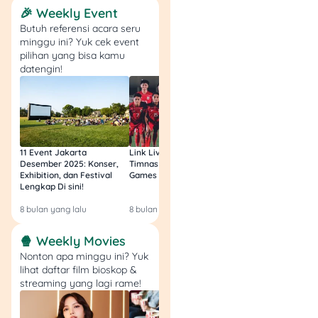
minimal Rp 40 juta sudah
🎉 Weekly Event
aman di rekening. Gaji
Butuh referensi acara seru
bulan pertama biasanya
minggu ini? Yuk cek event
kepake buat bayar biaya
pilihan yang bisa kamu
pindahan kamu, bukan
datengin!
langsung masuk tabungan.
11 Event Jakarta
Link Live Streaming
Link Live Streamin
Desember 2025: Konser,
Timnas vs Filipina SEA
Timnas Indonesia U
Exhibition, dan Festival
Games Malam Ini, Gratis!
Zambia U17 Nanti 
Lengkap Di sini!
Gratis & Legal Tanp
Login!
8 bulan yang lalu
8 bulan yang lalu
9 bulan yang lalu
🍿 Weekly Movies
Nonton apa minggu ini? Yuk
lihat daftar film bioskop &
streaming yang lagi rame!