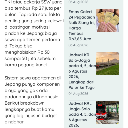
TKI atau pekerja SSW yang
06 Aug 2026
bisa tembus Rp 27 juta per
Emas Galeri
bulan. Tapi ada satu fakta
24 Pegadaian
penting yang sering kelewat
Naik Siang Ini,
di postingan motivasi
Harga
pindah ke Jepang: biaya
Tembus
Rp2,65 Juta
sewa apartemen pertama
06 Aug 2026
di Tokyo bisa
menghabiskan Rp 30
Jadwal KRL
sampai 50 juta sebelum
Solo-Jogja
kamu pegang kunci.
pada 4, 5, dan
6 Agustus
2026,
Sistem sewa apartemen di
Lengkap dari
Jepang punya komponen
Palur ke Tugu
biaya yang gak ada
04 Aug 2026
padanannya di Indonesia.
Berikut breakdown
Jadwal KRL
Jogja-Solo
lengkapnya buat kamu
pada 4, 5, dan
yang lagi nyusun budget
6 Agustus
pindahan.
2026,