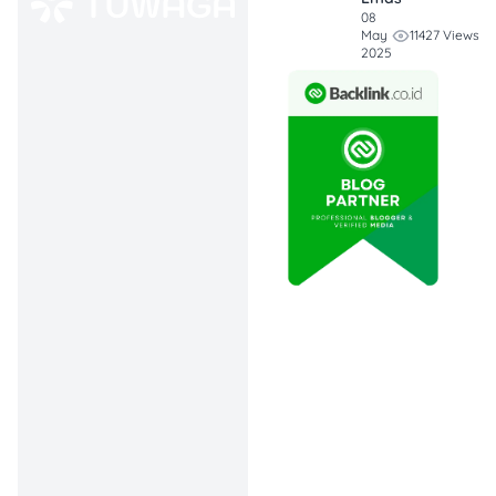
Biaya Agen Properti di
08
11427 Views
May
Jepang: Rp 7,5–9 Juta
2025
Real estate agent di
Jepang charge 1 bulan
sewa plus 10 persen pajak
konsumsi sebagai biaya
jasa. Untuk sewa ¥80.000,
biaya agen sekitar ¥88.000
atau Rp 9,4 juta. Biaya ini
wajib dan susah dihindari
kecuali kamu cari
apartemen langsung ke
pemilik, yang umumnya
sulit untuk WNA.
Guarantee Company
Fee di Jepang: Rp 5–9
Juta