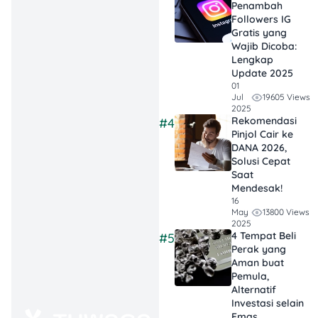
praktik ini masih umum di
Penambah
Tokyo dan apartemen
Followers IG
Gratis yang
populer.
Wajib Dicoba:
Lengkap
Update 2025
01
Shikikin (Deposit) di
19605 Views
Jul
Jepang: Rp 7,5–17 Juta
2025
Rekomendasi
#4
Pinjol Cair ke
Shikikin adalah deposit
DANA 2026,
yang biasanya setara 1
Solusi Cepat
sampai 2 bulan sewa. Biaya
Saat
pembersihan apartemen
Mendesak!
16
dan perbaikan kecil
13800 Views
May
dipotong dari shikikin
2025
sebelum sisanya
4 Tempat Beli
#5
Perak yang
dikembalikan saat kamu
Aman buat
pindah keluar. Jangan
Pemula,
harap balik utuh meskipun
Alternatif
apartemen kamu rapi.
Investasi selain
Emas