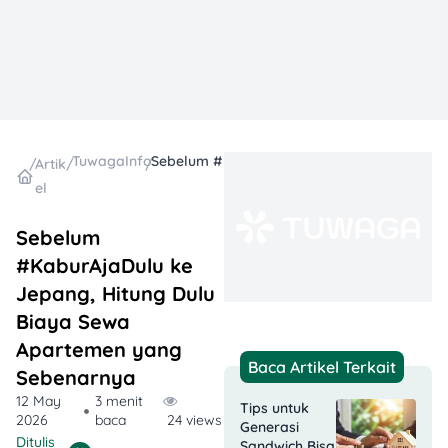
TuwagaInfo
Sebelum #KaburAjaDulu ke Jepang, Hitung Dulu Biaya Sewa Apartemen yang Sebenarnya
/
Artik
/
/
el
Sebelum
#KaburAjaDulu ke
Jepang, Hitung Dulu
Biaya Sewa
Apartemen yang
Baca Artikel Terkait
Sebenarnya
12 May
3 menit
Tips untuk
2026
baca
24 views
Generasi
Ditulis
Sandwich Bisa