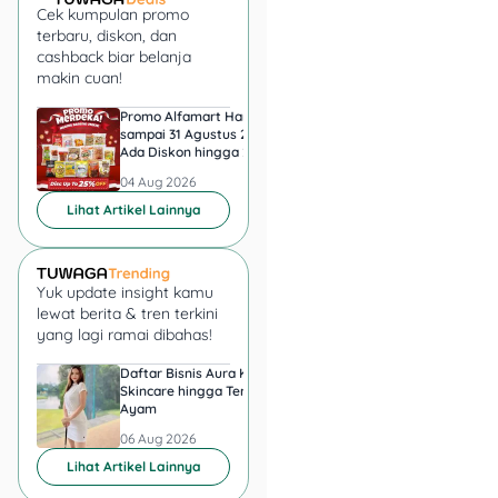
Biaya tambahan yang
Cek kumpulan promo
sering luput dari hitungan
terbaru, diskon, dan
calon penyewa di Jepang
cashback biar belanja
mencakup:
makin cuan!
Promo Alfamart Hari Ini
Super Indo Tebar Pr
Lock change fee (鍵
sampai 31 Agustus 2026,
sampai 12 Agustus 2
交換代):
¥15.000
Ada Diskon hingga 25
Ice Matcha dan Ice
Persen Snack UMKM
Espresso Jadi Rp11.
sampai ¥25.000 (Rp
04 Aug 2026
04 Aug 2026
1,6 sampai 2,7 juta).
Lihat Artikel Lainnya
Wajib ganti kunci
sebelum kamu
masuk.
Yuk update insight kamu
Asuransi kebakaran
lewat berita & tren terkini
(火災保険):
¥15.000
yang lagi ramai dibahas!
sampai ¥20.000 per
2 tahun.
Daftar Bisnis Aura Kasih,
Hadiah Juara Piala
Skincare hingga Ternak
Presiden 2026 Berapa
Cleaning
Ayam
yang Diperebutkan
fee:
kadang dibayar
Persib dan Persebay
06 Aug 2026
06 Aug 2026
di awal, kadang
Lihat Artikel Lainnya
dipotong dari shikikin
saat keluar.