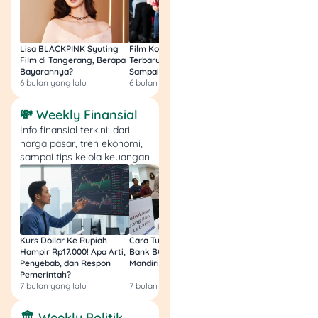
Lisa BLACKPINK Syuting
Film Komedi Indonesia
Film Avatar: Fire an
Film di Tangerang, Berapa
Terbaru 2026, Siap Ngakak
Segini Budget Prod
Bayarannya?
Sampai Sakit Perut!
dan Pendapatanny
6 bulan yang lalu
6 bulan yang lalu
8 bulan yang lalu
💸 Weekly Finansial
Info finansial terkini: dari
harga pasar, tren ekonomi,
sampai tips kelola keuangan
Kurs Dollar Ke Rupiah
Cara Tukar Uang Baru di
Bansos Jabar Tahap
Hampir Rp17.000! Apa Arti,
Bank BCA (Umum, BNI,
Masih Bisa Cair Awa
Penyebab, dan Respon
Mandiri, BRI, dan BSI) 2026!
Ini Jawaban & Cara
Pemerintah?
Resmi
7 bulan yang lalu
7 bulan yang lalu
7 bulan yang lalu
🏛️ Weekly Politik