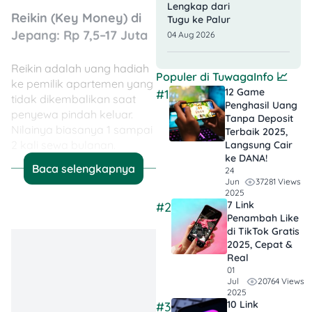
Lengkap dari
Reikin (Key Money) di
Tugu ke Palur
Jepang: Rp 7,5–17 Juta
04 Aug 2026
Reikin adalah uang hadiah
Populer di
TuwagaInfo
📈
ke pemilik apartemen yang
12 Game
#1
tidak dikembalikan saat
Penghasil Uang
penyewa pindah keluar.
Tanpa Deposit
Nilainya biasanya 1 sampai
Terbaik 2025,
2 kali sewa bulanan.
Langsung Cair
ke DANA!
Baca selengkapnya
24
Tradisi reikin sudah ratusan
37281 Views
Jun
tahun dan awalnya bentuk
2025
7 Link
#2
terima kasih ke pemilik
Penambah Like
karena mau menerima
di TikTok Gratis
penyewa. Sekarang banyak
2025, Cepat &
landlord yang sudah
Real
menghilangkan reikin (cari
01
20764 Views
Jul
label “礼金0円” atau “Zero
2025
Reikin” di Suumo), tapi
10 Link
#3