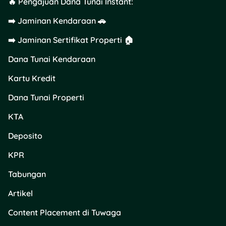
🔥 Pengajuan Dana Tunai Instant:
rute
Medan –
Kualanamu
atau
➡️ Jaminan Kendaraan 🚗
sebaliknya.
➡️ Jaminan Sertifikat Properti 🏠
Pilih jadwal
keberangkatan
Dana Tunai Kendaraan
sesuai kebutuhan
dan jumlah
Kartu Kredit
penumpang.
Dana Tunai Properti
Selesaikan
pembayaran melalui
KTA
e-wallet
,
virtual
account
, atau
kartu
Deposito
debit/kredit
.
Setelah berhasil,
e-
KPR
tiket
otomatis
Tabungan
tersimpan di aplikasi
dan dapat
Artikel
digunakan untuk
check-in langsung di
Content Placement di Tuwaga
gate tanpa perlu