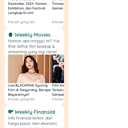
Desember 2025: Konser,
Timnas vs Filipina SEA
Timnas Indonesia U
mitra seperti
Traveloka
,
Exhibition, dan Festival
Games Malam Ini, Gratis!
Zambia U17 Nanti 
TikTok Shop Travel
, atau
Lengkap Di sini!
Gratis & Legal Tanp
Login!
Tokopedia
.
8 bulan yang lalu
8 bulan yang lalu
9 bulan yang lalu
Prosesnya serupa:
🍿 Weekly Movies
pilih rute, jadwal, dan
Nonton apa minggu ini? Yuk
metode
lihat daftar film bioskop &
pembayaran.
streaming yang lagi rame!
Pastikan nama dan
identitas penumpang
sesuai KTP atau
paspor.
Lisa BLACKPINK Syuting
Film Komedi Indonesia
Film Avatar: Fire an
3. Beli di Stasiun Kereta
Film di Tangerang, Berapa
Terbaru 2026, Siap Ngakak
Segini Budget Prod
Bayarannya?
Sampai Sakit Perut!
dan Pendapatanny
Bandara YIA
6 bulan yang lalu
6 bulan yang lalu
8 bulan yang lalu
Datangi stasiun
💸 Weekly Finansial
keberangkatan
Info finansial terkini: dari
seperti
Stasiun
harga pasar, tren ekonomi,