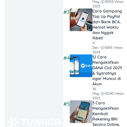
jadwal kereta
30153 Views
May
2025
dan bisa atur
Cara Gampang
#3
waktu berangkat
Top Up PayPal
dari Bank BCA,
ke bandara
Hemat Waktu
tanpa panik.
dan Nggak
Ribet!
Siapkan E-Tiket
11
10615 Views
Dec
dan Identitas
:
2024
Nggak perlu
12 Cara
#4
cetak tiket fisik,
Mengaktifkan
DANA Cicil 2025
tapi pastikan e-
& Syaratnya
tiket dan KTP-mu
agar Muncul di
mudah diakses
Akun
30
saat boarding, ya!
10245 Views
May
2025
Datang Lebih
3 Cara
#5
Mengaktifkan
Awal, Lebih
Kembali
Tenang
: Datang
Rekening BRI
ke stasiun sekitar
Secara Online,