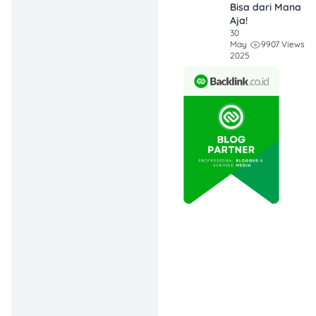
Bisa dari Mana
20–30 menit
Aja!
sebelum
30
keberangkatan.
9907 Views
May
2025
Cara Beli Tiket Bandara
Soekarno Hatta
1. Melalui Aplikasi KAI
Access