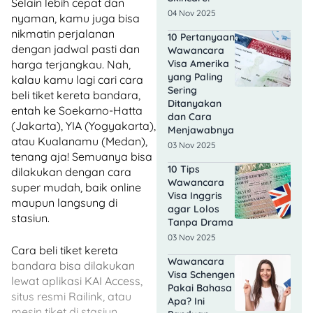
Selain lebih cepat dan
04 Nov 2025
nyaman, kamu juga bisa
nikmatin perjalanan
10 Pertanyaan
dengan jadwal pasti dan
Wawancara
Visa Amerika
harga terjangkau. Nah,
yang Paling
kalau kamu lagi cari cara
Sering
beli tiket kereta bandara,
Ditanyakan
entah ke Soekarno-Hatta
dan Cara
(Jakarta), YIA (Yogyakarta),
Menjawabnya
atau Kualanamu (Medan),
03 Nov 2025
tenang aja! Semuanya bisa
10 Tips
dilakukan dengan cara
Wawancara
super mudah, baik online
Visa Inggris
maupun langsung di
agar Lolos
stasiun.
Tanpa Drama
03 Nov 2025
Cara beli tiket kereta
Wawancara
bandara bisa dilakukan
Visa Schengen
lewat aplikasi KAI Access,
Pakai Bahasa
situs resmi Railink, atau
Apa? Ini
mesin tiket di stasiun,