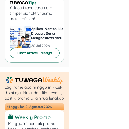
Yuk cari tahu cara-cara
simpel biar aktivitasmu
makin efisien!
Aplikasi Nonton Iklan
Aplikasi Penghasil 
1. Melalui Aplikasi KAI
Dibayar, Benar
Minta KTP, Aman ata
Access
Menghasilkan atau Cuma
Berbahaya?
Buang Waktu?
20 Jul 2026
20 Jul 2026
Cara termudah adalah
Lihat Artikel Lainnya
menggunakan aplikasi
KAI
Access
di smartphone.
Unduh aplikasinya,
buat akun, lalu pilih
Lagi rame apa minggu ini? Cek
menu
“Airport
disini aja! Mulai dari film, event,
Train”
.
politik, promo & lainnya lengkap!
Tentukan rute,
Minggu ke-2, Agustus 2026
misalnya
Yogyakarta (Tugu)
–
🛍️ Weekly Promo
YIA Airport
.
Minggu ini banyak promo
Pilih jadwal
kece! Cek diskon, cashback,