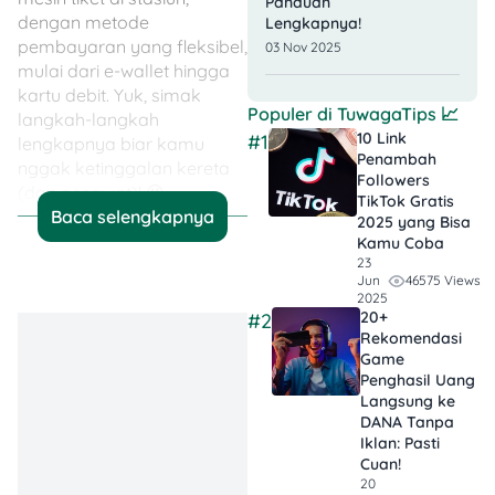
Panduan
dengan metode
Lengkapnya!
pembayaran yang fleksibel,
03 Nov 2025
mulai dari e-wallet hingga
kartu debit. Yuk, simak
Populer di
TuwagaTips
📈
langkah-langkah
10 Link
#1
lengkapnya biar kamu
Penambah
nggak ketinggalan kereta
Followers
(dan pesawat)! 😉
TikTok Gratis​
Baca selengkapnya
2025 yang Bisa
Kamu Coba
💡 Jadi, Poinnya…
23
46575 Views
Jun
2025
Cek Jadwal
20+
#2
Lebih Awal
: Coba
Rekomendasi
Game
buka aplikasi KAI
Penghasil Uang
Access minimal
Langsung ke
sehari
DANA Tanpa
Iklan​: Pasti
sebelumnya. Biar
Cuan!
kamu tahu
20