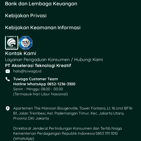
mencetak tiket fisik.
Bank dan Lembaga Keuangan
Kebijakan Privasi
2. Lewat Situs Railink
atau Platform Mitra
Kebijakan Keamanan Informasi
Alternatif lainnya adalah
membeli tiket melalui
situs
Kontak Kami
resmi Railink.co.id
atau
Layanan Pengaduan Konsumen / Hubungi Kami
platform mitra seperti
PT Akselerasi Teknologi Kreatif
Traveloka
,
Tokopedia
, atau
halo@tuwaga.id
Tiket.com
.
Tuwaga Customer Team
Hotline WhatsApp 0852-1236-3300
Senin - Minggu: 08.00 - 00.00
Proses pembelian
(Termasuk Hari Libur Nasional)
mirip dengan aplikasi
KAI Access.
Apartemen The Mansion Bougenville, Tower Fontana, Lt. 16 Unit BF16-
Pastikan data
B1, Jalan Trembesi, Kel. Pademangan Timur, Kec. Jakarta Utara,
penumpang sesuai
Provinsi DKI Jakarta
dengan identitas
Direktorat Jenderal Perlindungan Konsumen dan Tertib Niaga
resmi untuk
Kementerian Perdagangan Republik Indonesia 0853 1111 1010
menghindari
(WhatsApp)​