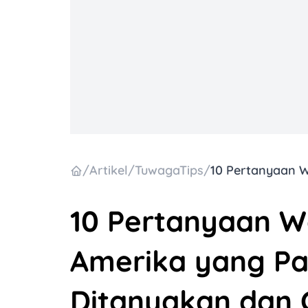
/
Artikel
/
TuwagaTips
/
10 Pertanyaan W
Amerika yang Pal
Ditanyakan dan