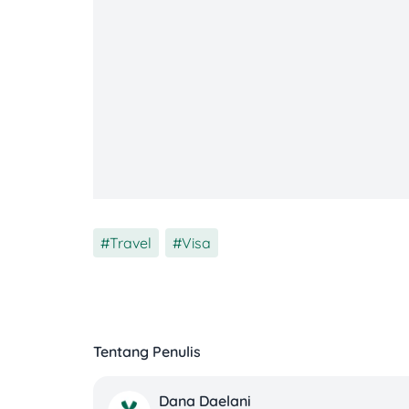
Proses wawancara visa Amerika memang 
persiapan dan kejujuran. Petugas konsula
apakah finansialmu stabil, dan apakah ka
simak 10 pertanyaan wawancara visa Am
meyakinkan.
1. Apa tujuan kamu ke Amerika?
Pertanyaan ini akan selalu muncul di aw
Travel
,
Visa
sesuai dengan jenis visa yang diajukan. 
ingin liburan dan mengunjungi beberapa t
untuk visa pelajar (F1), jawab dengan tuj
💡
Tips:
Jangan menjawab terlalu umum sepe
Tentang Penulis
singkat agar terdengar kredibel.
Dana Daelani