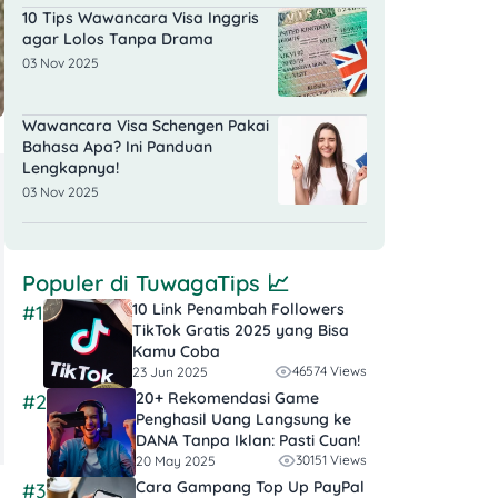
10 Tips Wawancara Visa Inggris
agar Lolos Tanpa Drama
03 Nov 2025
Wawancara Visa Schengen Pakai
Bahasa Apa? Ini Panduan
Lengkapnya!
03 Nov 2025
Populer di
TuwagaTips
📈
10 Link Penambah Followers
#1
TikTok Gratis​ 2025 yang Bisa
Kamu Coba
46574 Views
23 Jun 2025
20+ Rekomendasi Game
#2
Penghasil Uang Langsung ke
DANA Tanpa Iklan​: Pasti Cuan!
30151 Views
20 May 2025
Cara Gampang Top Up PayPal
#3