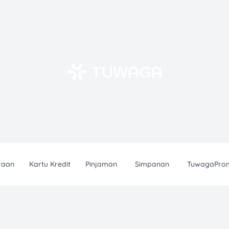
raan
Kartu Kredit
Pinjaman
Simpanan
TuwagaPro