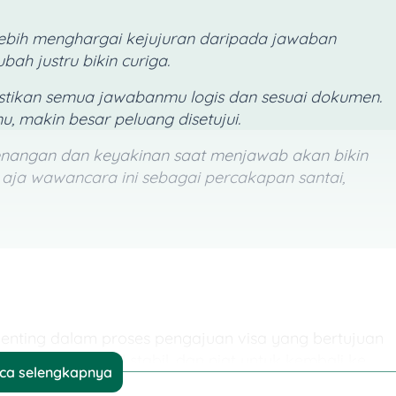
 lebih menghargai kejujuran daripada jawaban
h justru bikin curiga.
astikan semua jawabanmu logis dan sesuai dokumen.
, makin besar peluang disetujui.
nangan dan keyakinan saat menjawab akan bikin
p aja wawancara ini sebagai percakapan santai,
nting dalam proses pengajuan visa yang bertujuan
kondisi finansial stabil, dan niat untuk kembali ke
ca selengkapnya