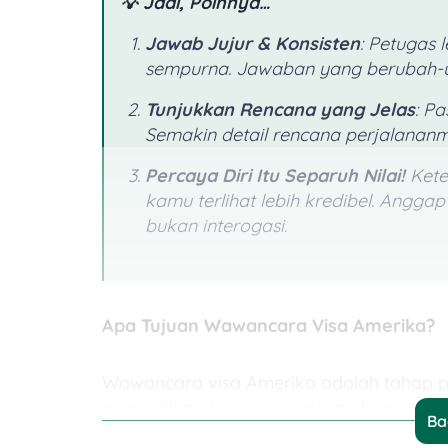
💡 Jadi, Poinnya…
Jawab Jujur & Konsisten
: Petugas
sempurna. Jawaban yang berubah-uba
Tunjukkan Rencana yang Jelas
: P
Semakin detail rencana perjalananmu
Percaya Diri Itu Separuh Nilai!
Kete
kamu terlihat lebih kredibel. Angga
bukan interogasi.
Apa Tujuan Wawancara Visa Amerika?
Wawancara visa Amerika adalah tahap pe
memastikan tujuan perjalanan kamu jelas, 
Ba
negara asal terjamin.