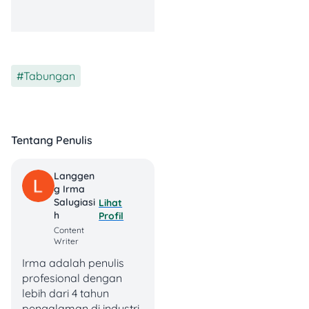
pengeluaran yang kurang
penting.
4. Dukung Anak
Mencari Penghasilan
Tabungan
Tambahan yang
Mudah
Tentang Penulis
Nggak ada salahnya lho,
mengarahkan anak
mencari penghasilan
Langgen
tambahan yang cocok
G Irma
untuk pelajar. Misalnya
Salugiasi
Lihat
H
Profil
jualan makanan ringan di
Content
sekolah atau membantu les
Writer
privat adik tingkat. Dengan
Irma adalah penulis
cara ini, anak belajar
profesional dengan
mandiri sekaligus
lebih dari 4 tahun
mengasah keterampilan
pengalaman di industri