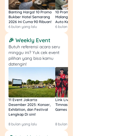
9. Menabung Sesuai
Tanggal Kalender
Banting Harga! 10 Promo
10 Promo Bukber Hotel
Intip 10 Promo Buk
Bukber Hotel Semarang
Malang 2026: Start 75rb,
Hotel Surabaya 202
2026 Ini Cuma 90 Ribuan!
Auto Kenyang!
Sultan Harga 100rb
Metode menabung sesuai
6 bulan yang lalu
6 bulan yang lalu
6 bulan yang lalu
tanggal kalender ini cukup
menyenangkan dan mudah
🎉 Weekly Event
diterapkan. Misalnya,
Butuh referensi acara seru
tanggal 7 menabung
minggu ini? Yuk cek event
pilihan yang bisa kamu
Rp7.000, tanggal 15
datengin!
menabung Rp15.000, dan
seterusnya.
Kamu bisa
reminder
anak
dan melacak metode ini
agar tabungan bertambah
11 Event Jakarta
Link Live Streaming
Link Live Streamin
Desember 2025: Konser,
Timnas vs Filipina SEA
Timnas Indonesia U
secara bertahap tanpa
Exhibition, dan Festival
Games Malam Ini, Gratis!
Zambia U17 Nanti 
terasa berat.
Lengkap Di sini!
Gratis & Legal Tanp
Login!
8 bulan yang lalu
8 bulan yang lalu
9 bulan yang lalu
Rekomendasi