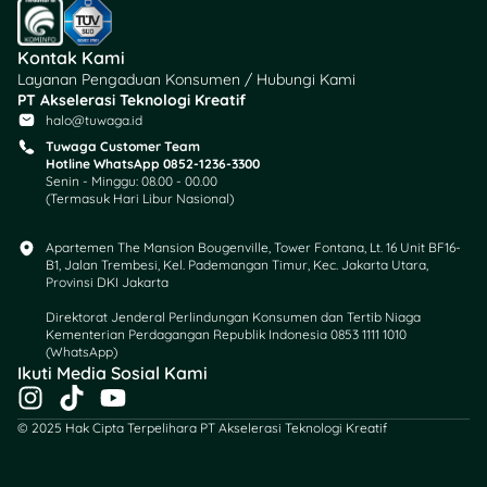
Bersama
Kontak Kami
Rutin evaluasi tabungan
Layanan Pengaduan Konsumen / Hubungi Kami
dan pengeluaran
PT Akselerasi Teknologi Kreatif
halo@tuwaga.id
membantu anak
memahami kemajuan
Tuwaga Customer Team
Hotline WhatsApp 0852-1236-3300
mereka. Kamu bisa ajak
Senin - Minggu: 08.00 - 00.00
anak diskusi seru agar
(Termasuk Hari Libur Nasional)
anak merasa termotivasi
dan bertanggung jawab.
Apartemen The Mansion Bougenville, Tower Fontana, Lt. 16 Unit BF16-
Momen evaluasi juga bisa
B1, Jalan Trembesi, Kel. Pademangan Timur, Kec. Jakarta Utara,
Provinsi DKI Jakarta
jadi kesempatan
merayakan pencapaian
Direktorat Jenderal Perlindungan Konsumen dan Tertib Niaga
Kementerian Perdagangan Republik Indonesia 0853 1111 1010
kegiatan menabungnya,
(WhatsApp)​
lho.
Ikuti Media Sosial Kami
I
T
Y
14. Beri Reward Kecil
n
i
o
© 2025 Hak Cipta Terpelihara PT Akselerasi Teknologi Kreatif
agar Semangat
s
k
u
Menabung
t
t
t