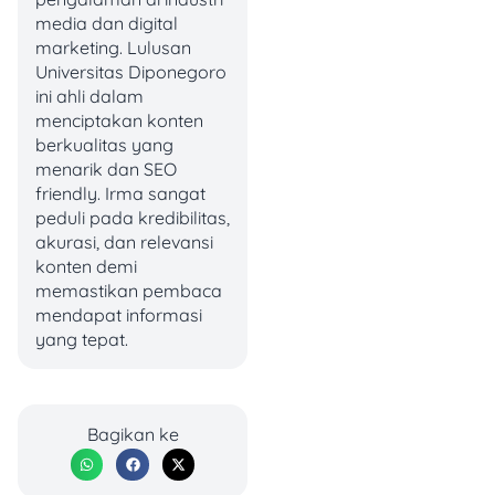
baru.
media dan digital
marketing. Lulusan
5. Biasakan Anak
Universitas Diponegoro
Mencatat Semua Cash
ini ahli dalam
Flow
menciptakan konten
berkualitas yang
Sering kali anak nggak
menarik dan SEO
sadar kenapa uangnya
friendly. Irma sangat
bisa habis. Maka dari itu,
peduli pada kredibilitas,
catatan keuangan
akurasi, dan relevansi
sederhana bisa sangat
konten demi
membantu.
memastikan pembaca
mendapat informasi
Kamu bisa mendorong
yang tepat.
anak untuk menulis setiap
pengeluaran dan
pemasukan, sekecil
apapun, supaya mereka
Bagikan ke
bisa melihat pola
pengeluaran dan