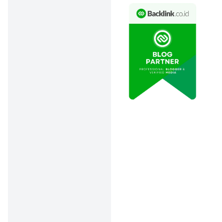
menabung sekitar Rp200
ribu. Dengan begitu, anak
belajar tanggung jawab
dan kebiasaan menabung
sejak dini yang bisa terus
berlanjut sampai dewasa.
3. Pasang Target
Menabung yang
Menarik
Anak-anak lebih semangat
menabung kalau punya
tujuan jelas, misal beli
sepatu baru, HP, atau tiket
taman rekreasi. Kamu bisa
bantu anak menetapkan
target ini agar mereka
punya motivasi kuat untuk
menahan diri dari