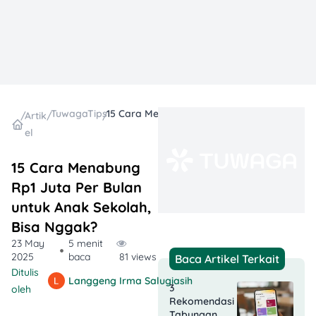
TuwagaTips
15 Cara Menabung Rp1 Juta Per Bulan untuk Anak Sekolah​, Bisa Nggak?
/
Artik
/
/
el
15 Cara Menabung
Rp1 Juta Per Bulan
untuk Anak Sekolah​,
Bisa Nggak?
23 May
5 menit
2025
baca
81 views
Baca Artikel Terkait
Ditulis
Langgeng Irma Salugiasih
3
oleh
Rekomendasi
Tabungan