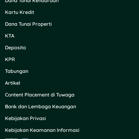
Dana Tunai Kendaraan
Hemat dan Sehat
Kartu Kredit
Ajak anak untuk mulai
Dana Tunai Properti
menjalani pola hidup hemat
sedikit demi sedikit.
KTA
Misalnya dengan
membatasi pengeluaran
Deposito
nggak penting dan pilih
KPR
alternatif aktivitas fisik
tanpa biaya tambahan.
Tabungan
Tapi, beri pemahaman juga
Artikel
bahwa hemat bukan berarti
Content Placement di Tuwaga
pelit, ya. Melainkan cara
bijak mengelola sumber
Bank dan Lembaga Keuangan
daya untuk masa depan
yang lebih baik.
Kebijakan Privasi
13. Lakukan Evaluasi
Kebijakan Keamanan Informasi
Mingguan dan Bulanan