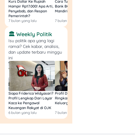
10. Pilih Celengan yang
Kurs Dollar Ke Rupiah
Cara Tukar Uang Baru di
Bansos Jabar Tahap
Hampir Rp17.000! Apa Arti,
Bank BCA (Umum, BNI,
Masih Bisa Cair Awa
Menarik
Penyebab, dan Respon
Mandiri, BRI, dan BSI) 2026!
Ini Jawaban & Cara
Pemerintah?
Resmi
7 bulan yang lalu
7 bulan yang lalu
7 bulan yang lalu
Celengan bukan cuma
tempat menyimpan uang,
🏛️ Weekly Politik
tapi juga alat motivasi yang
Isu politik apa yang lagi
efektif. Pilih celengan
ramai? Cek kabar, analisis,
dengan desain menarik dan
dan update terbaru minggu
letakkan di tempat mudah
ini
dijangkau agar anak ingat
untuk menabung.
Selain itu, kamu juga bisa
gunakan
aplikasi tabungan
Siapa Friderica Widyasari?
Profil Darma Mangkuluhur:
BLT Kesra 2026 Aka
digital
yang punya fitur seru
Profil Lengkap Dari Layar
Ringkas Latar Belakang
Lagi? Ini Fakta Res
dan edukatif. Jadi
Kaca ke Pengawal
Keluarga dan Bisnisnya
Keuangan Rakyat di OJK
mengajarkan anak
6 bulan yang lalu
7 bulan yang lalu
8 bulan yang lalu
mengelola uang dengan
teknologi sejak dini.