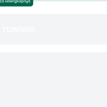
ca selengkapnya
nk Umum ?
a BPR dan Bank Umum:
 biasa menabung, melakukan transfer, atau
a seperti giro, valuta asing, atau asuransi.
ti BCA, BRI, atau Mandiri.
pinjam dengan cakupan lokal dan umumnya tidak
ank Umum. BPR menawarkan bunga deposito lebih
akat.
diawasi OJK dan dijamin LPS hingga Rp2 miliar, jadi
mendukung pengembangan ekonomi lokal, membantu