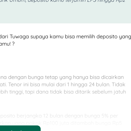
dari Tuwaga supaya kamu bisa memilih deposito yan
amu! ?
na dengan bunga tetap yang hanya bisa dicairkan
i. Tenor ini bisa mulai dari 1 hingga 24 bulan. Tidak
ih tinggi, tapi dana tidak bisa ditarik sebelum jatuh
eposito berjangka 12 bulan dengan bunga 5% per
airkan uang pokok Rp100 juta ditambah bunga Rp5
n yang lebih besar dibanding tabungan biasa.