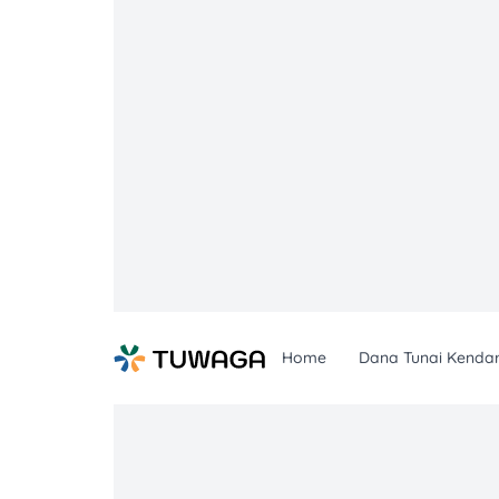
Skip
to
content
Home
Dana Tunai Kenda