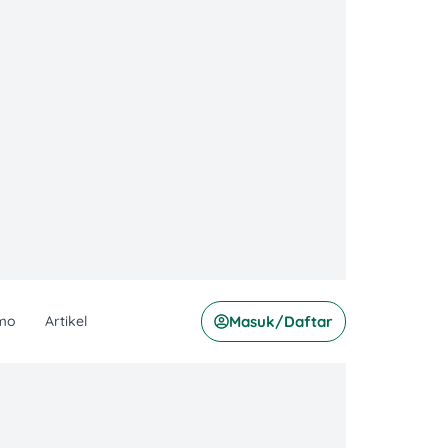
mo
Artikel
Masuk/Daftar