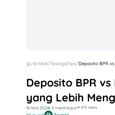
/
Artikel
/
TuwagaTips
/
Deposito BPR v
yang Lebih Men
875 views
16 Nov 2024
5 menit baca
Tuwaga