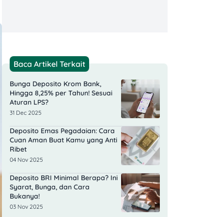
Baca Artikel Terkait
Bunga Deposito Krom Bank,
Hingga 8,25% per Tahun! Sesuai
Aturan LPS?
31 Dec 2025
Deposito Emas Pegadaian: Cara
Cuan Aman Buat Kamu yang Anti
Ribet
04 Nov 2025
Deposito BRI Minimal Berapa? Ini
Syarat, Bunga, dan Cara
Bukanya!
03 Nov 2025