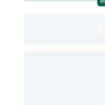
Ba
Lumayan, kan? ?
Perbedaan Utama antara BPR dan Ba
Biar nggak bingung, kenali dulu bedany
Bank Umum:
Tempat di mana kamu
menggunakan layanan lengkap lainny
Contohnya adalah bank besar seper
BPR:
Fokus pada layanan simpan 
menyediakan layanan sekomplit B
tinggi untuk menarik minat masyar
Meski cakupannya lebih kecil, BPR tetap 
deposito di BPR juga aman. BPR juga 