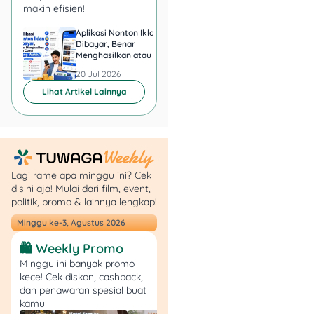
makin efisien!
Aplikasi Nonton Iklan
Aplikasi Penghasil 
Dibayar, Benar
Minta KTP, Aman ata
Jangan Anggap Remeh
Menghasilkan atau Cuma
Berbahaya?
Buang Waktu?
Biaya Rawat Inap
20 Jul 2026
20 Jul 2026
Lihat Artikel Lainnya
Meskipun kelihatannya
sepele, biaya rawat inap
rumah sakit bisa jadi
jebakan finansial kalau
kamu gak siap. Mulai dari
Lagi rame apa minggu ini? Cek
biaya kamar, dokter,
disini aja! Mulai dari film, event,
sampai tindakan medis,
politik, promo & lainnya lengkap!
semuanya bisa bikin
Minggu ke-3, Agustus 2026
dompet kamu berteriak.
🛍️ Weekly Promo
Tapi tenang, kamu nggak
Minggu ini banyak promo
harus panik kalau udah
kece! Cek diskon, cashback,
dan penawaran spesial buat
punya persiapan, seperti
kamu
punya asuransi, dana