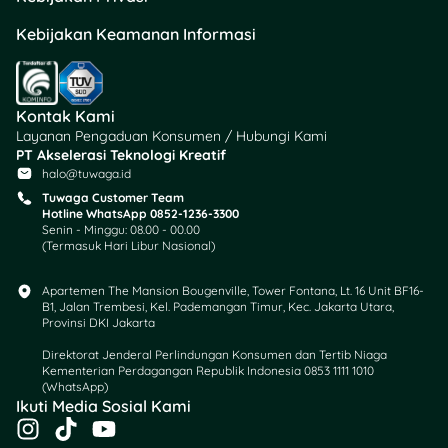
Kebijakan Keamanan Informasi
Kontak Kami
Layanan Pengaduan Konsumen / Hubungi Kami
PT Akselerasi Teknologi Kreatif
halo@tuwaga.id
Tuwaga Customer Team
Hotline WhatsApp 0852-1236-3300
Senin - Minggu: 08.00 - 00.00
(Termasuk Hari Libur Nasional)
Apartemen The Mansion Bougenville, Tower Fontana, Lt. 16 Unit BF16-
B1, Jalan Trembesi, Kel. Pademangan Timur, Kec. Jakarta Utara,
Provinsi DKI Jakarta
Direktorat Jenderal Perlindungan Konsumen dan Tertib Niaga
Kementerian Perdagangan Republik Indonesia 0853 1111 1010
(WhatsApp)​
Ikuti Media Sosial Kami
I
T
Y