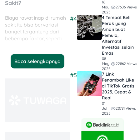
Sakit?
16
27606 Views
May
2025
Biaya rawat inap di rumah
4 Tempat Beli
#4
Perak yang
sakit itu bisa bervariasi
Aman buat
banget tergantung dari
Pemula,
beberapa faktor, seperti:
Alternatif
Investasi selain
Emas
08
Baca selengkapnya
Kelas kamar (kelas 3
22862 Views
May
sampai VIP atau
2025
7 Link
#5
suite
)
Penambah Like
Tipe rumah sakit
di TikTok Gratis
(pemerintah vs
2025, Cepat &
swasta)
Real
Kota atau wilayah
01
20781 Views
Jul
rumah sakit
2025
Jenis penyakit dan
penanganannya
Nah, berikut ini estimasi