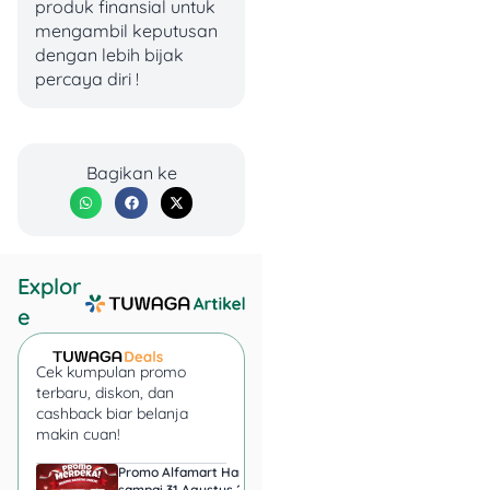
produk finansial untuk
mengambil keputusan
dengan lebih bijak
percaya diri !
Bagikan ke
Explor
e
Cek kumpulan promo
Jadi, gimana biar nggak
terbaru, diskon, dan
kaget sama biaya rawat
cashback biar belanja
inap?
makin cuan!
Promo Alfamart Hari Ini
Super Indo Tebar Pr
Punya asuransi
sampai 31 Agustus 2026,
sampai 12 Agustus 2