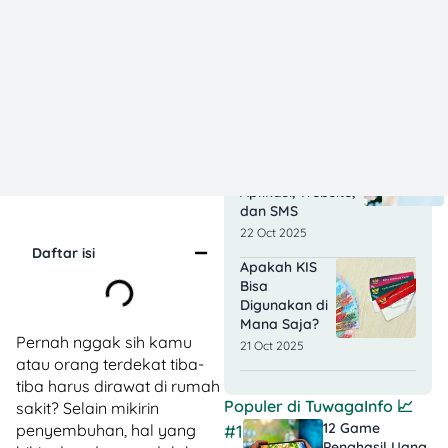
Berobat Pakai
BPJS Tidak
Sesuai
Faskes,
Apakah Bisa?
29 Oct 2025
Punya BPJS
Ketenagakerjaan?
Cek Saldo Lewat
Aplikasi, Website,
dan SMS
22 Oct 2025
Daftar isi
Apakah KIS
Bisa
Digunakan di
Mana Saja?
Pernah nggak sih kamu
21 Oct 2025
atau orang terdekat tiba-
tiba harus dirawat di rumah
Populer di
TuwagaInfo
📈
sakit? Selain mikirin
12 Game
penyembuhan, hal yang
#1
Penghasil Uang