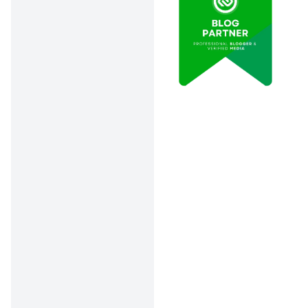
biaya rawat inap
per hari
berdasarkan kelas
kamarnya:
Rumah
Rumah
Kelas
Sakit
Sakit
Kamar
Pemerintah
Swasta
Kelas
Rp150.000 –
Rp250.000 –
3
Rp300.000
Rp500.000
Rp250.000
Kelas
Rp400.000 –
–
2
Rp700.000
Rp400.000
Rp400.000
Rp600.000 –
Kelas 1
–
Rp1.200.000
Rp600.000