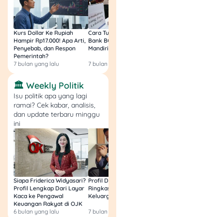
Kurs Dollar Ke Rupiah
Cara Tukar Uang Baru di
Bansos Jabar Tahap
Hampir Rp17.000! Apa Arti,
Bank BCA (Umum, BNI,
Masih Bisa Cair Awa
Penyebab, dan Respon
Mandiri, BRI, dan BSI) 2026!
Ini Jawaban & Cara
Pemerintah?
Resmi
7 bulan yang lalu
7 bulan yang lalu
7 bulan yang lalu
🏛️ Weekly Politik
Isu politik apa yang lagi
ramai? Cek kabar, analisis,
dan update terbaru minggu
ini
Siapa Friderica Widyasari?
Profil Darma Mangkuluhur:
BLT Kesra 2026 Aka
Profil Lengkap Dari Layar
Ringkas Latar Belakang
Lagi? Ini Fakta Res
Kaca ke Pengawal
Keluarga dan Bisnisnya
Keuangan Rakyat di OJK
6 bulan yang lalu
7 bulan yang lalu
8 bulan yang lalu