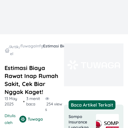
TuwagaInfo
Estimasi Biaya Rawat Inap Rumah Sakit, Cek Biar Nggak Kaget!
/
Artik
/
/
el
Estimasi Biaya
Rawat Inap Rumah
Sakit, Cek Biar
Nggak Kaget!
13 May
3 menit
2025
baca
254 view
Baca Artikel Terkait
s
Ditulis
Sompo
Tuwaga
Insurance
oleh
Luncurkan