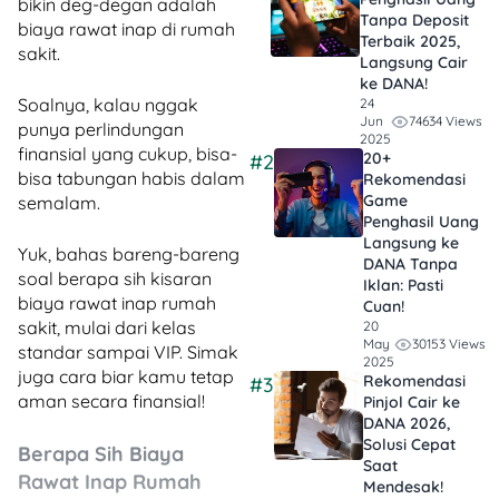
bikin deg-degan adalah
Tanpa Deposit
biaya rawat inap di rumah
Terbaik 2025,
sakit.
Langsung Cair
ke DANA!
Soalnya, kalau nggak
24
74634 Views
Jun
punya perlindungan
2025
finansial yang cukup, bisa-
20+
#2
bisa tabungan habis dalam
Rekomendasi
Game
semalam.
Penghasil Uang
Langsung ke
Yuk, bahas bareng-bareng
DANA Tanpa
soal berapa sih kisaran
Iklan​: Pasti
biaya rawat inap rumah
Cuan!
sakit, mulai dari kelas
20
30153 Views
May
standar sampai VIP. Simak
2025
juga cara biar kamu tetap
Rekomendasi
#3
aman secara finansial!
Pinjol Cair ke
DANA 2026,
Solusi Cepat
Berapa Sih Biaya
Saat
Rawat Inap Rumah
Mendesak!