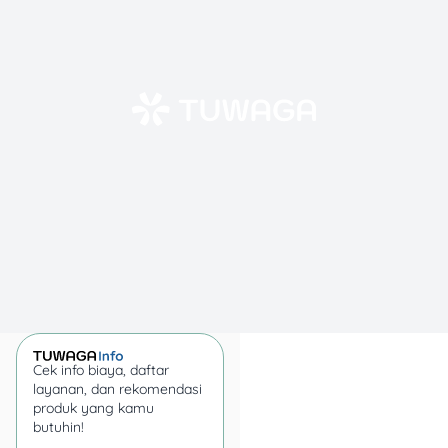
kalau ternyata gak
ada perlindungan
yang cukup.
Untuk kamu yang
bekerja, kenali
fasilitas asuransi
kesehatan karyawan.
Banyak kantor
punya tunjangan
rawat inap. Pelajari
batasan dan proses
klaimnya.
Bandingin polis
asuransi, apalagi
nggak semua
asuransi
cover
rawat
inap secara
full
.
Cek info biaya, daftar
Bandingkan premi,
layanan, dan rekomendasi
plafon harian, dan
produk yang kamu
manfaat tambahan
butuhin!
sebelum beli.