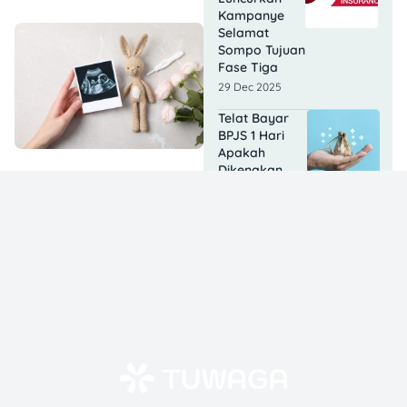
Kampanye
Selamat
Sompo Tujuan
Fase Tiga
29 Dec 2025
Telat Bayar
BPJS 1 Hari
Apakah
Dikenakan
Denda? Ini
Penjelasannya
18 Nov 2025
Perawatan
Gigi yang
Ditanggung
BPJS: Jenis,
Syarat, dan
Cara
Dapatinnya!
30 Oct 2025