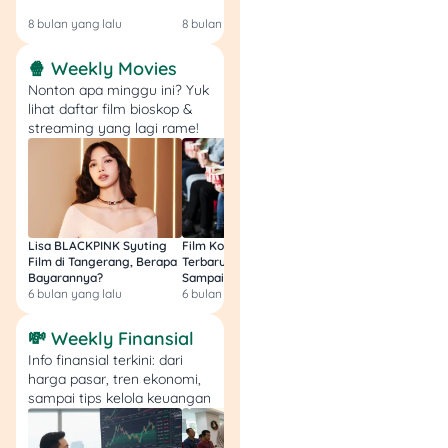
Login!
8 bulan yang lalu
8 bulan yang lalu
9 bulan yang lalu
🍿 Weekly Movies
Nonton apa minggu ini? Yuk
lihat daftar film bioskop &
streaming yang lagi rame!
Lisa BLACKPINK Syuting
Film Komedi Indonesia
Film Avatar: Fire an
Film di Tangerang, Berapa
Terbaru 2026, Siap Ngakak
Segini Budget Prod
Bayarannya?
Sampai Sakit Perut!
dan Pendapatanny
6 bulan yang lalu
6 bulan yang lalu
8 bulan yang lalu
💸 Weekly Finansial
Info finansial terkini: dari
harga pasar, tren ekonomi,
sampai tips kelola keuangan