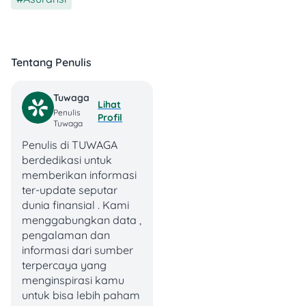
layanan 24 jam yang
semuanya butuh biaya.
Apalagi di rumah sakit
swasta besar, kamu bayar
Tentang Penulis
juga buat kenyamanan dan
kecepatan pelayanan.
Tuwaga
Lihat
Penulis
Profil
Makanya penting banget
Tuwaga
punya perencanaan
Penulis di TUWAGA
keuangan dan
berdedikasi untuk
perlindungan, supaya gak
memberikan informasi
kaget waktu tagihan
ter-update seputar
datang.
dunia finansial . Kami
menggabungkan data ,
pengalaman dan
informasi dari sumber
terpercaya yang
menginspirasi kamu
untuk bisa lebih paham