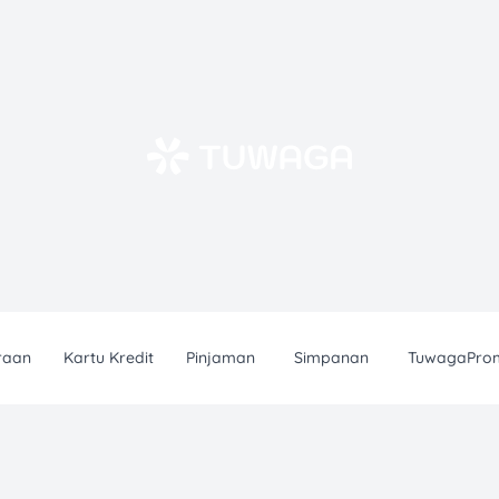
raan
Kartu Kredit
Pinjaman
Simpanan
TuwagaPro