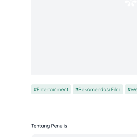
Entertainment
,
Rekomendasi Film
,
We
Tentang Penulis
Pembuka bulan ini datang dari dunia anim