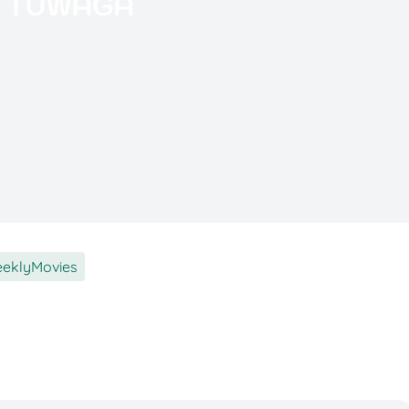
eklyMovies
e. Setelah tragedi Shibuya, dunia para penyihir