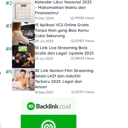
Kalender Libur Nasional 2025
#2
– Maksimalkan Waktu dan
Finansialmu!
119334 Views
31 Dec 2024
15 Aplikasi VCS Online Gratis
#3
Tanpa Koin yang Bisa Kamu
Coba Sekarang
55421 Views
09 Jul 2025
10 Link Live Streaming Bola
#4
Gratis dan Legal: Update 2025
36024 Views
23 Jul 2025
30 Link Nonton Film Streaming
#5
h
Selain LK21 dan IndoXXI
Terbaru 2025: Legal dan
Aman!
32371 Views
18 Sep 2025