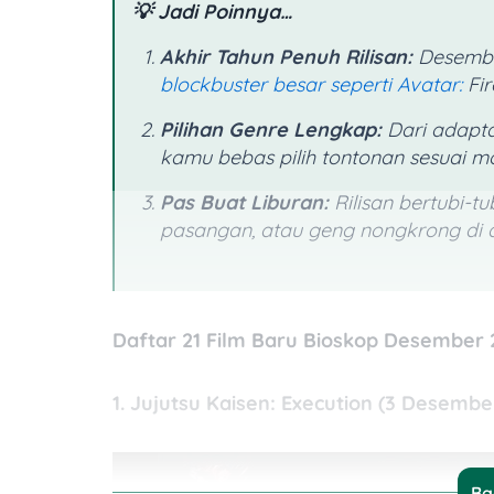
💡 Jadi Poinnya…
Akhir Tahun Penuh Rilisan:
Desember
blockbuster
besar seperti
Avatar:
Fir
Pilihan Genre Lengkap:
Dari adapta
kamu bebas pilih tontonan sesuai
m
Pas Buat Liburan:
Rilisan bertubi-tub
pasangan, atau geng nongkrong di a
Daftar 21 Film Baru Bioskop Desember 
1. Jujutsu Kaisen: Execution (3 Desembe
Ba