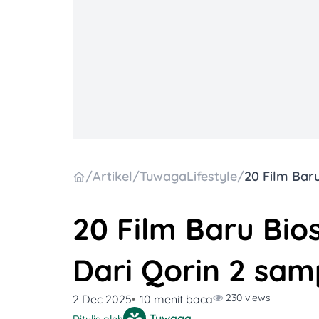
/
Artikel
/
TuwagaLifestyle
/
20 Film Baru Bi
Dari Qorin 2 sam
230 views
2 Dec 2025
10 menit baca
Tuwaga