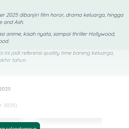
 2025 dibanjiri film horor, drama keluarga, hingga
e and Ash.
si anime, kisah nyata, sampai
thriller
Hollywood,
ood
.
i ini jadi referensi
quality time
bareng keluarga,
khir tahun.
2025
r 2025)
ca selengkapnya