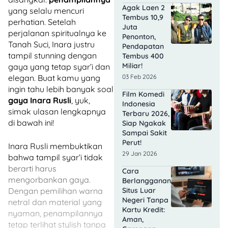
Agak Laen 2
yang selalu mencuri
Tembus 10,9
perhatian. Setelah
Juta
perjalanan spiritualnya ke
Penonton,
Tanah Suci, Inara justru
Pendapatan
tampil stunning dengan
Tembus 400
Miliar!
gaya yang tetap syar’i dan
03 Feb 2026
elegan. Buat kamu yang
ingin tahu lebih banyak soal
Film Komedi
gaya Inara Rusli
, yuk,
Indonesia
simak ulasan lengkapnya
Terbaru 2026,
di bawah ini!
Siap Ngakak
Sampai Sakit
Perut!
Inara Rusli membuktikan
29 Jan 2026
bahwa tampil syar’i tidak
berarti harus
Cara
mengorbankan gaya.
Berlangganan
Situs Luar
Dengan pemilihan warna
Negeri Tanpa
netral dan material yang
Kartu Kredit:
nyaman, penampilannya
Aman,
tetap terlihat stylish tanpa