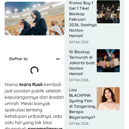
Promo Buy 1
Get 1 Tiket
Bioskop
Februari
2026, Saatnya
Nonton
Hemat!
04 Feb 2026
10 Bioskop
Termurah di
Daftar isi
Jakarta buat
Nonton
Hemat!
03 Feb 2026
Nama
Inara Rusli
kembali
Lisa
jadi sorotan publik setelah
BLACKPINK
kepulangannya dari ibadah
Syuting Film
umrah. Meski banyak
di Tangerang,
spekulasi tentang
Berapa
kehidupan pribadinya, ada
Bayarannya?
satu hal yang tak bisa
03 Feb 2026
disangkal:
penampilannya