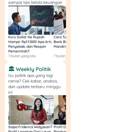
dan berwibawa.
sampai tips kelola keuangan
Paduan Niqab dan
Kacamata
Kurs Dollar Ke Rupiah
Cara Tukar Uang Baru di
Bansos Jabar Tahap
Hampir Rp17.000! Apa Arti,
Bank BCA (Umum, BNI,
Masih Bisa Cair Awa
Penyebab, dan Respon
Mandiri, BRI, dan BSI) 2026!
Ini Jawaban & Cara
Pemerintah?
Resmi
7 bulan yang lalu
7 bulan yang lalu
7 bulan yang lalu
🏛️ Weekly Politik
Isu politik apa yang lagi
ramai? Cek kabar, analisis,
dan update terbaru minggu
ini
Sumber: Instagram
Siapa Friderica Widyasari?
Profil Darma Mangkuluhur:
BLT Kesra 2026 Aka
@mommy_starla
Profil Lengkap Dari Layar
Ringkas Latar Belakang
Lagi? Ini Fakta Res