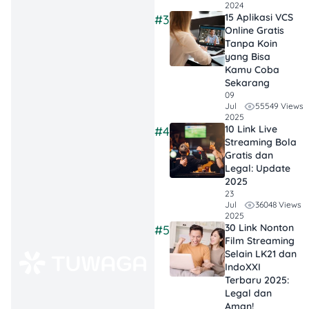
2024
tetap chic. Pilih
15 Aplikasi VCS
#3
Online Gratis
warna netral
Tanpa Koin
seperti taupe,
yang Bisa
milo, atau hitam
Kamu Coba
Sekarang
yang elegan, dan
09
bahan adem
55549 Views
Jul
seperti premium
2025
10 Link Live
#4
crepe untuk
Streaming Bola
kenyamanan
Gratis dan
Legal: Update
maksimal saat
2025
ibadah. 🕌✨
23
36048 Views
Jul
Warna Earthy
2025
30 Link Nonton
#5
Tone yang
Film Streaming
Menenangkan
:
Selain LK21 dan
Inara memilih
IndoXXI
Terbaru 2025:
warna taupe dan
Legal dan
milo untuk
Aman!