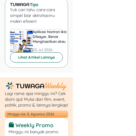
Termahal di
Yuk cari tahu cara-cara
Indonesia 2025:
simpel biar aktivitasmu
Siapa yang
makin efisien!
Berpenghasilan
Aplikasi Nonton Iklan
Aplikasi Penghasil 
Fantastis?
Dibayar, Benar
Minta KTP, Aman ata
Menghasilkan atau Cuma
Berbahaya?
Buang Waktu?
20 Jul 2026
20 Jul 2026
Tampil Bold dengan
Lihat Artikel Lainnya
Serba Hitam
Lagi rame apa minggu ini? Cek
disini aja! Mulai dari film, event,
politik, promo & lainnya lengkap!
Minggu ke-3, Agustus 2026
Sumber: Instagram
🛍️ Weekly Promo
@mommy_starla
Minggu ini banyak promo