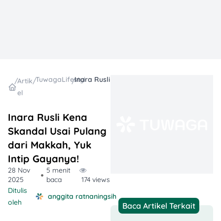
TuwagaLifestyle
Inara Rusli Kena Skandal Usai Pulang dari Makkah, Yuk Intip Gayanya!
/
Artik
/
/
el
Inara Rusli Kena
Skandal Usai Pulang
dari Makkah, Yuk
Intip Gayanya!
28 Nov
5 menit
2025
baca
174 views
Ditulis
anggita ratnaningsih
oleh
Baca Artikel Terkait