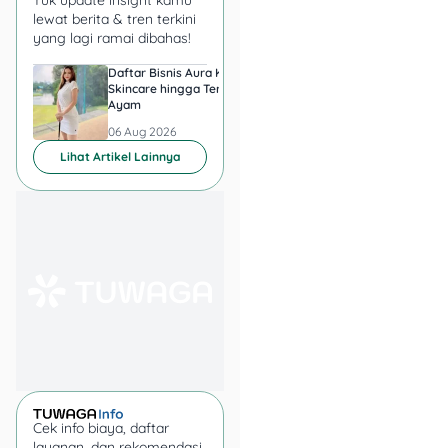
tenang dan
grounded
,
lewat berita & tren terkini
yang lagi ramai dibahas!
sangat pas untuk meredam
“kebisingan” dunia maya
Daftar Bisnis Aura Kasih,
Hadiah Juara Piala
yang sedang
Skincare hingga Ternak
Presiden 2026 Berapa
Ayam
yang Diperebutkan
menyerangnya.
Persib dan Persebay
06 Aug 2026
06 Aug 2026
Lihat Artikel Lainnya
Inara mengenakan setelan
French Khimar
dengan
potongan unik yang
seamless
, langsung
menyatu menutupi dahi dan
dagu tanpa perlu ribet
dengan jarum pentul.
Efeknya?
Face framing
yang tegas namun tetap
memberikan kesan lembut
dan tirus pada wajah.
Cek info biaya, daftar
layanan, dan rekomendasi