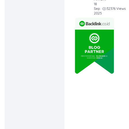
tampilan elegan
18
32376 Views
Sep
yang
2025
menenangkan.
Ditambah
French
Khimar
seamless,
gaya ini memberi
kesan lembut dan
tegas tanpa
berlebihan.
Elegan dengan
Serba Hitam
:
Warna hitam bisa
terlihat modern
dan mewah! Inara
tampil bold
dengan abaya
hitam premium