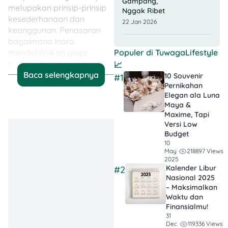
Gampang,
melupakan prinsip-prinsip
Nggak Ribet
kesederhanaan dan
22 Jan 2026
keanggunan. Penasaran
bagaimana Inara
Populer di
TuwagaLifestyle
mendefinisikan gaya
modern Muslimah? Simak
📈
detail gaya Inara Rusli yang
Baca selengkapnya
10 Souvenir
#1
Pernikahan
bikin kamu nggak sabar
Elegan ala Luna
meniru penampilannya!
Maya &
Maxime, Tapi
Versi Low
💡 Jadi, Poinnya…
Budget
10
Syar’i Bisa Tetap
218897 Views
May
2025
Stylish
: Gaya
Kalender Libur
#2
syar’i Inara
Nasional 2025
– Maksimalkan
menunjukkan
Waktu dan
bahwa
Finansialmu!
penampilan
31
119336 Views
Dec
tertutup bisa