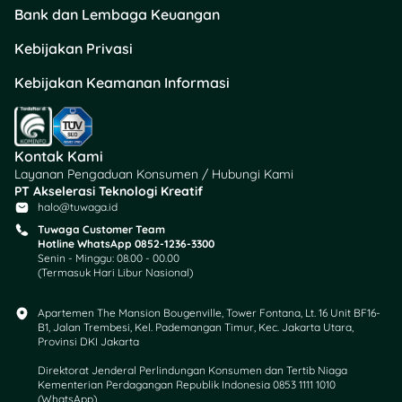
dan siap menghadapi
Bank dan Lembaga Keuangan
kamera.
Kebijakan Privasi
Standout
dengan
White
Kebijakan Keamanan Informasi
Flowy Dress
Kontak Kami
Layanan Pengaduan Konsumen / Hubungi Kami
PT Akselerasi Teknologi Kreatif
halo@tuwaga.id
Tuwaga Customer Team
Hotline WhatsApp 0852-1236-3300
Senin - Minggu: 08.00 - 00.00
(Termasuk Hari Libur Nasional)
Apartemen The Mansion Bougenville, Tower Fontana, Lt. 16 Unit BF16-
B1, Jalan Trembesi, Kel. Pademangan Timur, Kec. Jakarta Utara,
Provinsi DKI Jakarta
Direktorat Jenderal Perlindungan Konsumen dan Tertib Niaga
Kementerian Perdagangan Republik Indonesia 0853 1111 1010
(WhatsApp)​