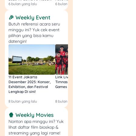
6 bulan yang lalu
6 bulan yang lalu
6 bulan yang lalu
🎉 Weekly Event
Butuh referensi acara seru
minggu ini? Yuk cek event
pilihan yang bisa kamu
datengin!
11 Event Jakarta
Link Live Streaming
Link Live Streamin
Desember 2025: Konser,
Timnas vs Filipina SEA
Timnas Indonesia U
Exhibition, dan Festival
Games Malam Ini, Gratis!
Zambia U17 Nanti 
Lengkap Di sini!
Gratis & Legal Tanp
Login!
8 bulan yang lalu
8 bulan yang lalu
9 bulan yang lalu
🍿 Weekly Movies
Nonton apa minggu ini? Yuk
lihat daftar film bioskop &
streaming yang lagi rame!