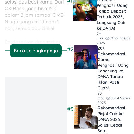
#1
solusi pas buat kamu! Dari
Penghasil Uang
OK Bank yang bisa ACC
Tanpa Deposit
dalam 2 jam sampai CIMB
Terbaik 2025,
Niaga yang cair dalam 1
Langsung Cair
hari, semua ada di sini.
ke DANA!
24
74560 Views
Jun
Berdasarkan data terbaru
2025
dari Tuwaga, berikut daftar
20+
#2
Baca selengkapnya
Rekomendasi
19 KTA dengan pencairan
Game
tercepat berdasarkan lama
Penghasil Uang
waktu persetujuan &
Langsung ke
pencairan dana. Yuk, cek
DANA Tanpa
detailnya dan temukan
Iklan​: Pasti
yang paling cocok buat
Cuan!
20
kamu! 👇
30151 Views
May
2025
Rekomendasi
#3
Pinjol Cair ke
DANA 2026,
Lama
Solusi Cepat
Nama
Nama
Waktu
No
Saat
Bank
Produk
Persetujuan