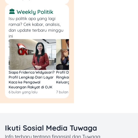
🏛️ Weekly Politik
Isu politik apa yang lagi
ramai? Cek kabar, analisis,
dan update terbaru minggu
ini
Siapa Friderica Widyasari?
Profil Darma Mangkuluhur:
BLT Kesra 2026 Aka
Profil Lengkap Dari Layar
Ringkas Latar Belakang
Lagi? Ini Fakta Res
Kaca ke Pengawal
Keluarga dan Bisnisnya
Keuangan Rakyat di OJK
6 bulan yang lalu
7 bulan yang lalu
8 bulan yang lalu
Ikuti Sosial Media Tuwaga
Info terbaru tentang finansial dan Tuwaga