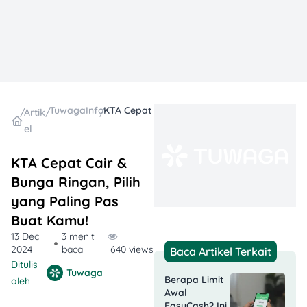
TuwagaInfo
KTA Cepat Cair & Bunga Ringan, Pilih yang Paling Pas Buat Kamu!
/
Artik
/
/
el
KTA Cepat Cair &
Bunga Ringan, Pilih
yang Paling Pas
Buat Kamu!
13 Dec
3 menit
2024
baca
640 views
Baca Artikel Terkait
Ditulis
Tuwaga
Berapa Limit
oleh
Awal
EasyCash? Ini