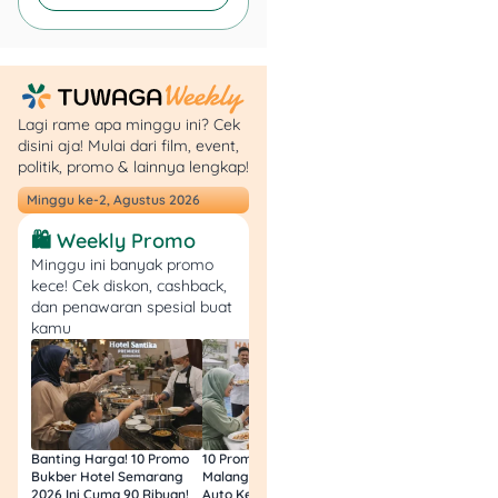
Lagi rame apa minggu ini? Cek
disini aja! Mulai dari film, event,
politik, promo & lainnya lengkap!
Minggu ke-2, Agustus 2026
🛍️ Weekly Promo
Minggu ini banyak promo
kece! Cek diskon, cashback,
dan penawaran spesial buat
kamu
Banting Harga! 10 Promo
10 Promo Bukber Hotel
Intip 10 Promo Buk
Bukber Hotel Semarang
Malang 2026: Start 75rb,
Hotel Surabaya 202
2026 Ini Cuma 90 Ribuan!
Auto Kenyang!
Sultan Harga 100rb