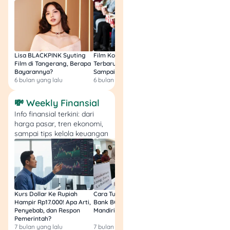
Lisa BLACKPINK Syuting
Film Komedi Indonesia
Film Avatar: Fire an
Film di Tangerang, Berapa
Terbaru 2026, Siap Ngakak
Segini Budget Prod
Bayarannya?
Sampai Sakit Perut!
dan Pendapatanny
6 bulan yang lalu
6 bulan yang lalu
8 bulan yang lalu
💸 Weekly Finansial
Info finansial terkini: dari
harga pasar, tren ekonomi,
sampai tips kelola keuangan
Kurs Dollar Ke Rupiah
Cara Tukar Uang Baru di
Bansos Jabar Tahap
Hampir Rp17.000! Apa Arti,
Bank BCA (Umum, BNI,
Masih Bisa Cair Awa
Penyebab, dan Respon
Mandiri, BRI, dan BSI) 2026!
Ini Jawaban & Cara
Pemerintah?
Resmi
7 bulan yang lalu
7 bulan yang lalu
7 bulan yang lalu