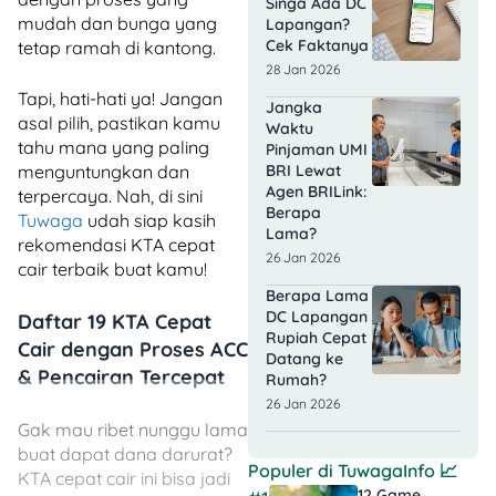
Singa Ada DC
mudah dan bunga yang
Lapangan?
Cek Faktanya
tetap ramah di kantong.
28 Jan 2026
Tapi, hati-hati ya! Jangan
Jangka
asal pilih, pastikan kamu
Waktu
tahu mana yang paling
Pinjaman UMI
menguntungkan dan
BRI Lewat
Agen BRILink:
terpercaya. Nah, di sini
Berapa
Tuwaga
udah siap kasih
Lama?
rekomendasi KTA cepat
26 Jan 2026
cair terbaik buat kamu!
Berapa Lama
DC Lapangan
Daftar 19 KTA Cepat
Rupiah Cepat
Cair dengan Proses ACC
Datang ke
& Pencairan Tercepat
Rumah?
26 Jan 2026
Gak mau ribet nunggu lama
buat dapat dana darurat?
Populer di
TuwagaInfo
📈
KTA cepat cair ini bisa jadi
12 Game