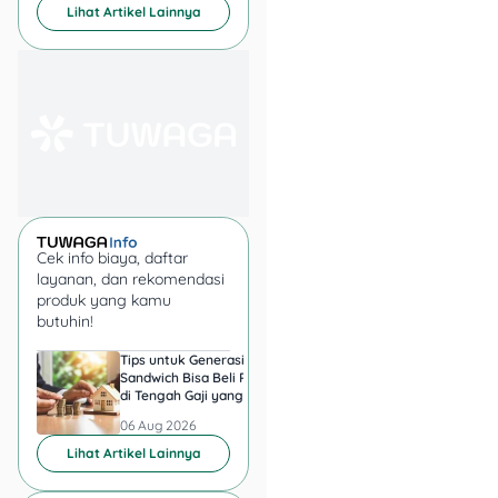
diawasi OJK.
Lihat Artikel Lainnya
Pilih Plafon & Tenor
Sesuai Kemampuan:
Jangan ngoyo ambil
pinjaman besar
kalau cicilannya
terlalu berat!
KTA Cepat Cair, Solusi
Buat Kebutuhan
Mendesak!
Cek info biaya, daftar
layanan, dan rekomendasi
produk yang kamu
butuhin!
Tips untuk Generasi
Harga Emas 6 Agust
Sandwich Bisa Beli Rumah
2026, Antam hingga
di Tengah Gaji yang
di Pegadaian Berger
Harus Terbagi
Berapa?
06 Aug 2026
06 Aug 2026
Lihat Artikel Lainnya
KTA cepat cair bisa jadi