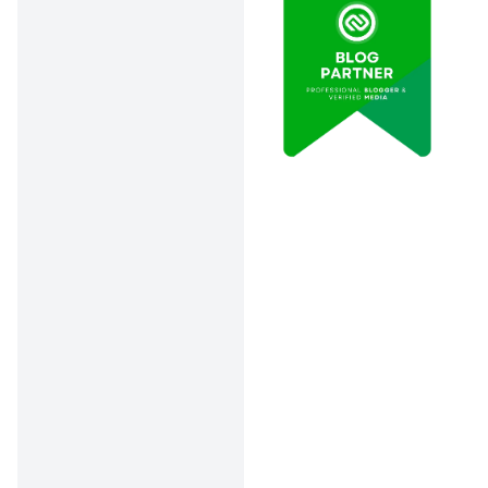
KTA Non
Data tidak
6
Maybank
Payroll
tersedia
Non
Data tidak
7
Maybank
Nasabah
tersedia
Amar
8
Tunaiku
1 hari
Bank
CIMB
9
Xtra Dana
1 hari
Niaga
CIMB
Xtra
10
3 hari
Niaga
Kasbon
Bank
Kredit
Data tidak
11
SMBC
Pegawai
tersedia
Indonesia
Bank