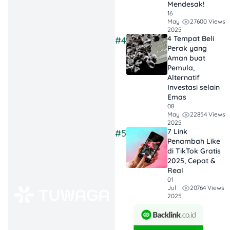
Mendesak!
Pinjaman
16
27600 Views
May
2025
Kredit
4 Tempat Beli
#4
OK Bank
1
Tanpa
2 jam
Perak yang
Indonesia
Agunan
Aman buat
Pemula,
Alternatif
Permata
Data tidak
2
KTA
Investasi selain
Bank
tersedia
Emas
08
Personal
22854 Views
May
3
BCA
14 hari
2025
Loan
7 Link
#5
Penambah Like
Kredit
di TikTok Gratis
Serbaguna
2025, Cepat &
4
Mandiri
1 hari
Real
Mandiri
01
(KSM)
20764 Views
Jul
2025
KTA
Data tidak
5
Maybank
Payroll
tersedia