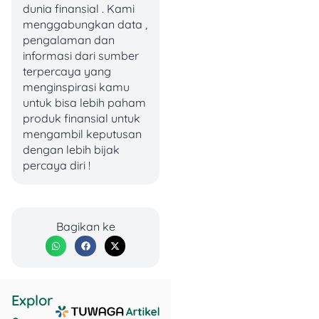
dunia finansial . Kami
menggabungkan data ,
Bank
Mitraguna
Data tidak
pengalaman dan
17
Syariah
Online
tersedia
informasi dari sumber
Indonesia
terpercaya yang
menginspirasi kamu
Bank Neo
Neo
18
1 hari
untuk bisa lebih paham
Commerce
Pinjam
produk finansial untuk
mengambil keputusan
Kredit
BPR Indra
Data tidak
dengan lebih bijak
19
Tanpa
Candra
tersedia
percaya diri !
Agunan
Tips Memilih KTA Cepat
Bagikan ke
Cair yang Tepat!
Sebelum ajukan KTA,
pastikan kamu memilih
yang paling sesuai dengan
Explor
kondisi keuanganmu! 👇