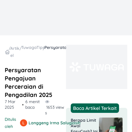
TuwagaTips
Persyaratan Pengajuan Perceraian di Pengadilan 2025
/
Artik
/
/
el
Persyaratan
Pengajuan
Perceraian di
Pengadilan 2025
7 Mar
6 menit
2025
baca
1653 view
Baca Artikel Terkait
s
Ditulis
Berapa Limit
Langgeng Irma Salugiasih
Awal
oleh
EasyCash? Ini