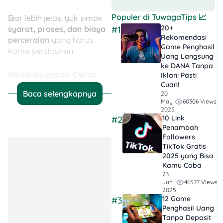
Populer di
TuwagaTips
📈
Biar lebih jelas, yuk simak
20+
syarat, proses, dan biaya
#1
Rekomendasi
perceraian
yang harus
Game Penghasil
kamu persiapkan!
Uang Langsung
ke DANA Tanpa
Beda Gugatan Cerai
Iklan​: Pasti
Cuan!
dan Permohonan Cerai
Baca selengkapnya
20
Talak
60306 Views
May
2025
10 Link
#2
Sebelum mulai menyusun
Penambah
berkas perceraian, ada
Followers
baiknya kamu paham dulu
TikTok Gratis​
nih, perbedaan istilah
2025 yang Bisa
Kamu Coba
gugatan cerai dan
23
permohonan cerai talak.
46577 Views
Jun
Kenapa? Ini penting banget
2025
12 Game
buat menentukan siapa
#3
Penghasil Uang
yang harus mengajukan
Tanpa Deposit
dan gimana cara