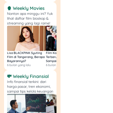
Buat referensi, kamu bisa
🍿 Weekly Movies
cek
contoh format surat
Nonton apa minggu ini? Yuk
cerai gugat
dan
contoh
lihat daftar film bioskop &
format cerai talak
terlebih
streaming yang lagi rame!
dahulu, ya. Surat tersebut
ditetapkan sama
Pengadilan Agama
Semarang, jadi mungkin
ada perbedaan di
Pengadilan Agama dan
Lisa BLACKPINK Syuting
Film Komedi Indonesia
Film Avatar: Fire an
Film di Tangerang, Berapa
Terbaru 2026, Siap Ngakak
Segini Budget Prod
Pengadilan Negeri di
Bayarannya?
Sampai Sakit Perut!
dan Pendapatanny
wilayah lain.
6 bulan yang lalu
6 bulan yang lalu
8 bulan yang lalu
Ingat
, semua fotokopi surat
💸 Weekly Finansial
wajib bermaterai dan di
Info finansial terkini: dari
harga pasar, tren ekonomi,
nazegelen oleh kantor pos
sampai tips kelola keuangan
dengan format A-4, ya.
Baca Juga: