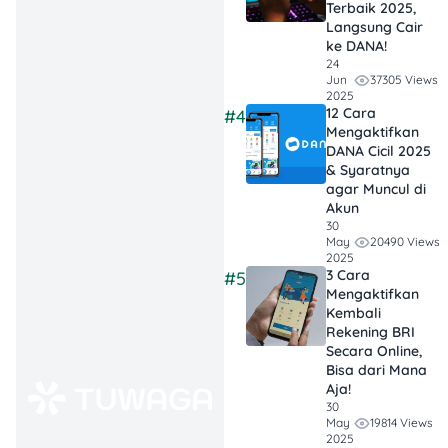
Terbaik 2025,
mengurusnya.
Langsung Cair
ke DANA!
24
37305 Views
Jun
Gugatan Cerai
2025
12 Cara
#4
Gugat
Mengaktifkan
Ini adalah proses
DANA Cicil 2025
perceraian yang
& Syaratnya
diajukan oleh
istri
.
agar Muncul di
Jadi, kalau kamu
Akun
seorang istri yang
30
20490 Views
May
merasa rumah
2025
tangga sudah nggak
3 Cara
#5
bisa diperbaiki lagi,
Mengaktifkan
Kembali
kamu bisa
Rekening BRI
mengajukan
Secara Online,
gugatan cerai gugat
Bisa dari Mana
ke pengadilan.
Aja!
Permohonan Cerai
30
19814 Views
Talak
May
2025
Nah, kalau cerai