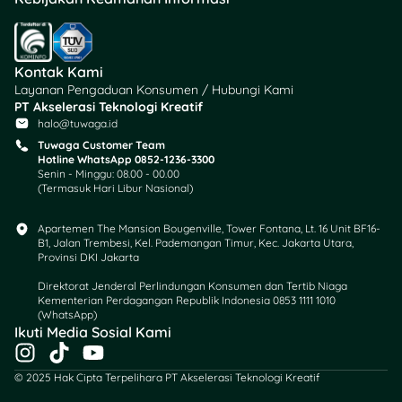
juga bisa mengajukan
gugatan lain, seperti
penguasaan anak, nafkah
anak, nafkah istri, dan
Kontak Kami
pembagian harta bersama.
Layanan Pengaduan Konsumen / Hubungi Kami
PT Akselerasi Teknologi Kreatif
halo@tuwaga.id
4. Pembayaran Biaya
Tuwaga Customer Team
Perkara
Hotline WhatsApp 0852-1236-3300
Senin - Minggu: 08.00 - 00.00
(Termasuk Hari Libur Nasional)
Setelah itu, kamu harus
membayar biaya perkara
Apartemen The Mansion Bougenville, Tower Fontana, Lt. 16 Unit BF16-
yang sudah ditentukan, dan
B1, Jalan Trembesi, Kel. Pademangan Timur, Kec. Jakarta Utara,
bagi yang tidak mampu,
Provinsi DKI Jakarta
bisa mengajukan
Direktorat Jenderal Perlindungan Konsumen dan Tertib Niaga
permohonan berperkara
Kementerian Perdagangan Republik Indonesia 0853 1111 1010
secara prodeo (gratis).
(WhatsApp)​
Ikuti Media Sosial Kami
I
T
Y
5. Panggilan Sidang
n
i
o
© 2025 Hak Cipta Terpelihara PT Akselerasi Teknologi Kreatif
s
k
u
Penggugat dan Tergugat