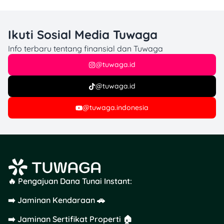
datang langsung ke kantor
pengadilan, mulai dari
menyerahkan berkas-
Ikuti Sosial Media Tuwaga
berkasnya ke petugas
Info terbaru tentang finansial dan Tuwaga
hingga selesai persidangan.
@tuwaga.id
Nah, khusus pengajuan
@tuwaga.id
gugatan cerai via
online
,
kamu perlu jasa pengacara
@tuwaga.indonesia
untuk membantu mengurus
berkas-berkasnya via e-
Court Mahkamah Agung.
Bingung gimana alurnya?
Ini dia langkah-langkah
pengajuannya:
🔥 Pengajuan Dana Tunai Instant:
1. Pengajuan Gugatan
➡️ Jaminan Kendaraan 🚗
➡️ Jaminan Sertifikat Properti 🏠