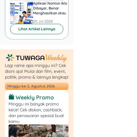
Aplikasi Nonton Iklan
Aplikasi Penghasil 
proses perceraian bisa
Dibayar, Benar
Minta KTP, Aman ata
diselesaikan secara prodeo
Menghasilkan atau Cuma
Berbahaya?
(gratis).
Buang Waktu?
20 Jul 2026
20 Jul 2026
Lihat Artikel Lainnya
8. Surat Keterangan
Ghoib
Kalau suami/istri ghoib
atau nggak diketahui di
Lagi rame apa minggu ini? Cek
mana keberadaannya,
disini aja! Mulai dari film, event,
penggugat perlu
politik, promo & lainnya lengkap!
melampirkan Surat
Minggu ke-2, Agustus 2026
Keterangan Ghoib dari
Kelurahan yang diketahui
🛍️ Weekly Promo
oleh camat. Jangan lupa
Minggu ini banyak promo
cantumkan juga waktu
kece! Cek diskon, cashback,
ghoibnya atau
dan penawaran spesial buat
kamu
menghilangnya sejak
kapan, ya