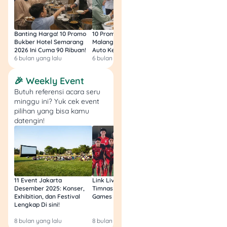
9. Fotokopi Surat
Banting Harga! 10 Promo
10 Promo Bukber Hotel
Intip 10 Promo Buk
Keterangan Tidak
Bukber Hotel Semarang
Malang 2026: Start 75rb,
Hotel Surabaya 202
Mampu
2026 Ini Cuma 90 Ribuan!
Auto Kenyang!
Sultan Harga 100rb
6 bulan yang lalu
6 bulan yang lalu
6 bulan yang lalu
Bagi yang nggak mampu
🎉 Weekly Event
secara finansial, bisa
Butuh referensi acara seru
mengajukan Surat
minggu ini? Yuk cek event
Keterangan Tidak Mampu
pilihan yang bisa kamu
dari kelurahan dan
datengin!
kecamatan yang kemudian
dilegalisir.
Syarat pengajuan
perceraian tersebut
11 Event Jakarta
Link Live Streaming
Link Live Streamin
berdasarkan
Pengadilan
Desember 2025: Konser,
Timnas vs Filipina SEA
Timnas Indonesia U
Exhibition, dan Festival
Games Malam Ini, Gratis!
Zambia U17 Nanti 
Agama Jakarta Utara
dan
Lengkap Di sini!
Gratis & Legal Tanp
Pengadilan Negeri Bintuhan
.
Login!
8 bulan yang lalu
8 bulan yang lalu
9 bulan yang lalu