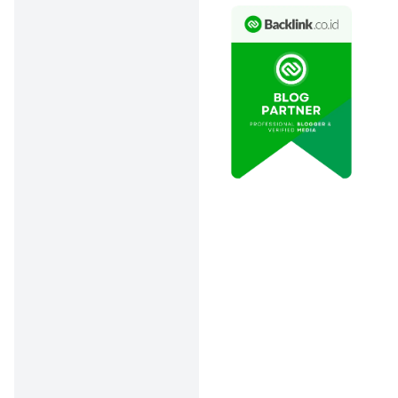
talak diajukan oleh
suami
. Suami yang
ingin mengakhiri
pernikahannya bisa
mengajukan
permohonan cerai
talak.
Baik gugatan cerai atau
cerai talak biasanya terjadi
kalau istri atau suami
melakukan pelanggaran
atau kondisi rumah tangga
sudah nggak sehat lagi.
Jadi, kedua belah pihak
merasa perpisahan adalah
jalan terbaik demi masa
depan.
Persyaratan Pengajuan