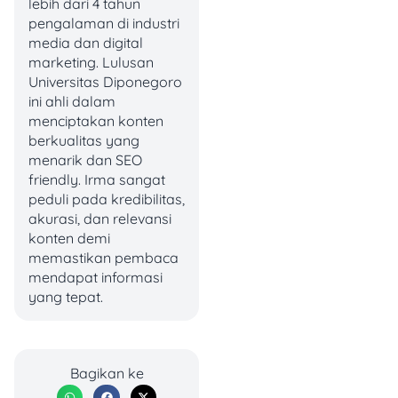
lebih dari 4 tahun
cantumkan identitas
pengalaman di industri
lengkap, fakta kejadian
media dan digital
(posita), dan tuntutan
marketing. Lulusan
hukum yang kamu ajukan
Universitas Diponegoro
(petitum).
ini ahli dalam
menciptakan konten
2. Buku Nikah atau Akta
berkualitas yang
Nikah
menarik dan SEO
friendly. Irma sangat
Buku nikah untuk pasangan
peduli pada kredibilitas,
yang beragama Islam,
akurasi, dan relevansi
diajukan ke Pengadilan
konten demi
Agama. Sedangkan
memastikan pembaca
pasangan non-Muslim,
mendapat informasi
bawa akta nikah asli yang
yang tepat.
diterbitkan oleh catatan sipil
dan serahkan ke
Pengadilan Negeri.
Bagikan ke
3. Fotokopi Buku