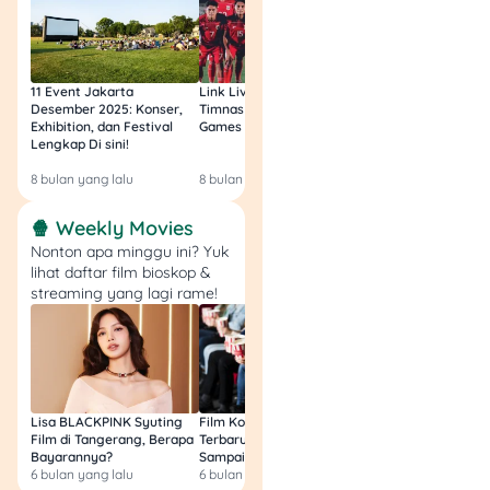
11 Event Jakarta
Link Live Streaming
Link Live Streamin
Desember 2025: Konser,
Timnas vs Filipina SEA
Timnas Indonesia U
Exhibition, dan Festival
Games Malam Ini, Gratis!
Zambia U17 Nanti 
Lengkap Di sini!
Gratis & Legal Tanp
Login!
8 bulan yang lalu
8 bulan yang lalu
9 bulan yang lalu
🍿 Weekly Movies
Nonton apa minggu ini? Yuk
lihat daftar film bioskop &
streaming yang lagi rame!
Lisa BLACKPINK Syuting
Film Komedi Indonesia
Film Avatar: Fire an
Film di Tangerang, Berapa
Terbaru 2026, Siap Ngakak
Segini Budget Prod
Bayarannya?
Sampai Sakit Perut!
dan Pendapatanny
6 bulan yang lalu
6 bulan yang lalu
8 bulan yang lalu