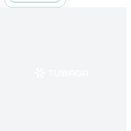
insight
finansial
biar kamu
makin cerdas dalam
mengelola keuangan! 😊