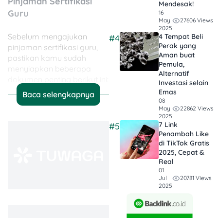
Pinjaman Sertifikasi
Mendesak!
Guru
16
27606 Views
May
2025
Sebelum mengajukan
4 Tempat Beli
#4
Perak yang
pinjaman sertifikasi guru,
Aman buat
pastikan kamu sudah
Pemula,
menyiapkan beberapa
Alternatif
dokumen penting berikut ini:
Investasi selain
Emas
Baca selengkapnya
08
📄
Fotokopi
22862 Views
May
Sertifikat Guru
atau
2025
surat keterangan
7 Link
#5
mengikuti program
Penambah Like
di TikTok Gratis
sertifikasi
2025, Cepat &
🆔
Fotokopi KTP dan
Real
NPWP
01
💰
Slip Gaji
atau bukti
20781 Views
Jul
2025
penghasilan
🏫
Surat Pernyataan
dari Sekolah
atau