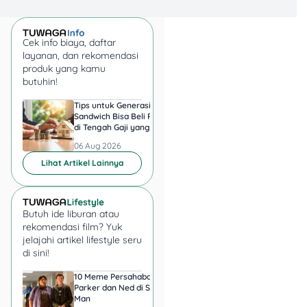
Cek info biaya, daftar
layanan, dan rekomendasi
produk yang kamu
butuhin!
Tips untuk Generasi
Harga Emas 6 Agust
Sandwich Bisa Beli Rumah
2026, Antam hingga
di Tengah Gaji yang
di Pegadaian Berger
Harus Terbagi
Berapa?
06 Aug 2026
06 Aug 2026
Lihat Artikel Lainnya
Butuh ide liburan atau
rekomendasi film? Yuk
jelajahi artikel lifestyle seru
di sini!
10 Meme Persahabatan
7 Meme Halu Jadi Sp
Parker dan Ned di Spider-
Man setelah Nonton
Man