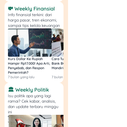
💸 Weekly Finansial
Info finansial terkini: dari
harga pasar, tren ekonomi,
sampai tips kelola keuangan
Kurs Dollar Ke Rupiah
Cara Tukar Uang Baru di
Bansos Jabar Tahap
Hampir Rp17.000! Apa Arti,
Bank BCA (Umum, BNI,
Masih Bisa Cair Awa
Penyebab, dan Respon
Mandiri, BRI, dan BSI) 2026!
Ini Jawaban & Cara
Pemerintah?
Resmi
7 bulan yang lalu
7 bulan yang lalu
7 bulan yang lalu
🏛️ Weekly Politik
Isu politik apa yang lagi
ramai? Cek kabar, analisis,
dan update terbaru minggu
ini