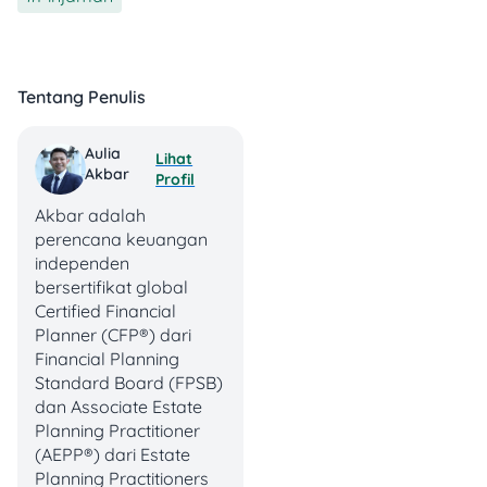
📱
Info Lengkap
ada di
situs
BPRS Dinar Ashri
5. Pembiayaan iB
Tentang Penulis
Sertifikasi Guru BPRS
Harta Insan Karimah
Aulia
Lihat
Akbar
Profil
💸
Plafon:
Hingga Rp 150
Akbar adalah
juta
perencana keuangan
📅
Tenor:
84 bulan
independen
📑
Syarat:
Sertifikat
bersertifikat global
Pendidik
Certified Financial
🔁
Sifat Angsuran:
Tetap
Planner (CFP®) dari
📱
Info Lengkap
ada di
Financial Planning
situs
BPRS Harta Insan
Standard Board (FPSB)
Karimah
dan Associate Estate
Planning Practitioner
(AEPP®) dari Estate
Planning Practitioners