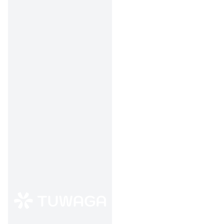
Ketentuan:
Baca
dengan seksama
biar nggak zonk!
5 Pilihan Pinjaman
Sertifikasi Guru Terbaik
1. bjb Kredit Guna
Bhakti Tunjangan
Profesi Guru
💸
Plafon:
Hingga Rp 200
juta
📅
Tenor:
7 tahun
📑
Syarat:
SK
Pengangkatan & SK
Terakhir
📱
Info Lengkap
di situs
Bank bjb