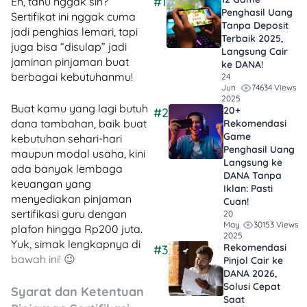
#1
Eh, tahu nggak sih?
Penghasil Uang
Sertifikat ini nggak cuma
Tanpa Deposit
jadi penghias lemari, tapi
Terbaik 2025,
juga bisa “disulap” jadi
Langsung Cair
jaminan pinjaman buat
ke DANA!
berbagai kebutuhanmu!
24
74634 Views
Jun
2025
Buat kamu yang lagi butuh
20+
#2
dana tambahan, baik buat
Rekomendasi
Game
kebutuhan sehari-hari
Penghasil Uang
maupun modal usaha, kini
Langsung ke
ada banyak lembaga
DANA Tanpa
keuangan yang
Iklan​: Pasti
menyediakan pinjaman
Cuan!
sertifikasi guru dengan
20
30153 Views
May
plafon hingga Rp200 juta.
2025
Yuk, simak lengkapnya di
Rekomendasi
#3
bawah ini! 😉
Pinjol Cair ke
DANA 2026,
Solusi Cepat
Syarat dan Ketentuan
Saat