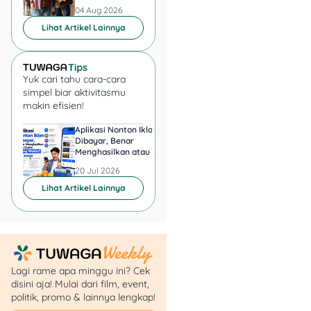
04 Aug 2026
04 Aug 2026
Lihat Artikel Lainnya
Yuk cari tahu cara-cara
simpel biar aktivitasmu
makin efisien!
Aplikasi Nonton Iklan
Aplikasi Penghasil 
Dibayar, Benar
Minta KTP, Aman ata
Menghasilkan atau Cuma
Berbahaya?
Buang Waktu?
20 Jul 2026
20 Jul 2026
Lihat Artikel Lainnya
Lagi rame apa minggu ini? Cek
disini aja! Mulai dari film, event,
politik, promo & lainnya lengkap!