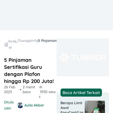
TuwagaInfo
5 Pinjaman Sertifikasi Guru dengan Plafon hingga Rp 200 Juta!
/
Artik
/
/
el
5 Pinjaman
Sertifikasi Guru
dengan Plafon
hingga Rp 200 Juta!
26 Feb
2 menit
2025
baca
3930 view
Baca Artikel Terkait
s
Ditulis
Berapa Limit
Aulia Akbar
Awal
oleh
EasyCash? Ini