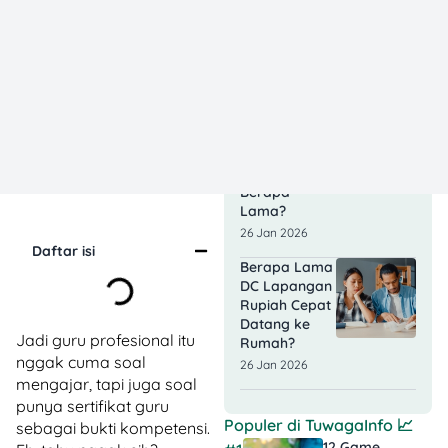
Singa Ada DC
Lapangan?
Cek Faktanya
28 Jan 2026
Jangka
Waktu
Pinjaman UMI
BRI Lewat
Agen BRILink:
Berapa
Lama?
26 Jan 2026
Daftar isi
Berapa Lama
DC Lapangan
Rupiah Cepat
Datang ke
Jadi guru profesional itu
Rumah?
nggak cuma soal
26 Jan 2026
mengajar, tapi juga soal
punya sertifikat guru
Populer di
TuwagaInfo
📈
sebagai bukti kompetensi.
12 Game