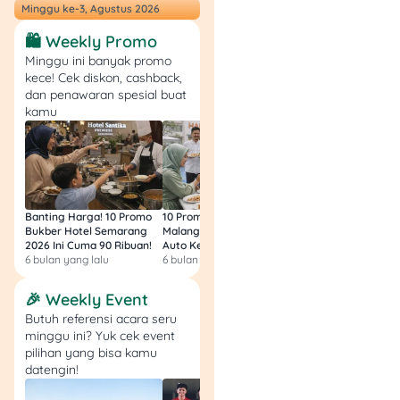
Minggu ke-3, Agustus 2026
🛍️ Weekly Promo
Minggu ini banyak promo
kece! Cek diskon, cashback,
dan penawaran spesial buat
kamu
Banting Harga! 10 Promo
10 Promo Bukber Hotel
Intip 10 Promo Buk
Bukber Hotel Semarang
Malang 2026: Start 75rb,
Hotel Surabaya 202
2026 Ini Cuma 90 Ribuan!
Auto Kenyang!
Sultan Harga 100rb
6 bulan yang lalu
6 bulan yang lalu
6 bulan yang lalu
🎉 Weekly Event
Butuh referensi acara seru
minggu ini? Yuk cek event
pilihan yang bisa kamu
datengin!