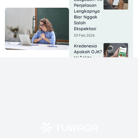
Penjelasan
Lengkapnya
Biar Nggak
Salah
Ekspektasi
03 Feb 2026
Kredenesia
Apakah OJK?
Ini Fakta
Legalitasnya
02 Feb 2026
Berapa Lama
DC GoPay
Pinjam
Datang ke
Rumah? Cek
Faktanya
Dulu!
02 Feb 2026
Apakah Pinjol