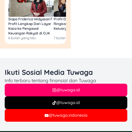
Siapa Friderica Widyasari?
Profil Darma Mangkuluhur:
BLT Kesra 2026 Aka
Profil Lengkap Dari Layar
Ringkas Latar Belakang
Lagi? Ini Fakta Res
Kaca ke Pengawal
Keluarga dan Bisnisnya
Keuangan Rakyat di OJK
6 bulan yang lalu
7 bulan yang lalu
8 bulan yang lalu
Ikuti Sosial Media Tuwaga
Info terbaru tentang finansial dan Tuwaga
@tuwaga.id
@tuwaga.id
@tuwaga.indonesia