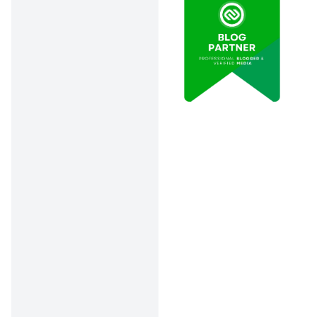
instansi tempat
bekerja
Tips Pilih Lembaga
Keuangan yang Tepat
Jangan asal pilih! Pastikan
lembaga keuangan yang
kamu tuju terdaftar dan
diawasi OJK. Selain itu,
perhatikan juga:
Suku Bunga:
Pilih
yang paling
menguntungkan
Plafon Pinjaman:
Sesuaikan dengan
kebutuhanmu
Syarat dan