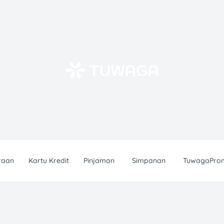
raan
Kartu Kredit
Pinjaman
Simpanan
TuwagaPro