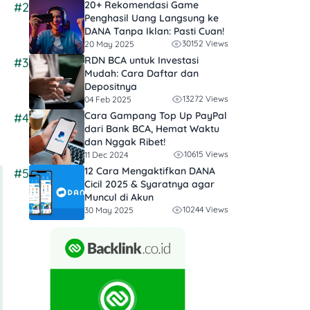
20+ Rekomendasi Game
#2
Penghasil Uang Langsung ke
DANA Tanpa Iklan​: Pasti Cuan!
30152 Views
20 May 2025
RDN BCA untuk Investasi
#3
Mudah: Cara Daftar dan
Depositnya
13272 Views
04 Feb 2025
Cara Gampang Top Up PayPal
#4
dari Bank BCA, Hemat Waktu
dan Nggak Ribet!
10615 Views
11 Dec 2024
12 Cara Mengaktifkan DANA
#5
Cicil 2025 & Syaratnya agar
Muncul di Akun
10244 Views
30 May 2025