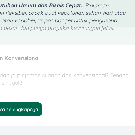
utuhan Umum dan Bisnis Cepat:
Pinjaman
 fleksibel, cocok buat kebutuhan sehari-hari atau
 atau variabel, ini pas banget untuk pengusaha
a besar dan punya proyeksi keuntungan jelas.
n Konvensional
danya pinjaman syariah dan konvensional? Tenang,
ini, yuk!
ca selengkapnya
nga
sebagai dasar perhitungan keuntungan. Jadi,
uga harus membayar bunga sesuai persentase yang