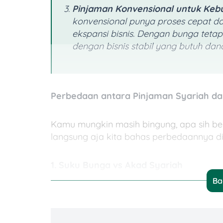
Pinjaman Konvensional untuk Keb
konvensional punya proses cepat dan
ekspansi bisnis. Dengan bunga tetap
dengan bisnis stabil yang butuh dan
Perbedaan antara Pinjaman Syariah da
Kamu mungkin masih bingung, apa sih be
langsung aja kita bahas perbedaannya di s
1. Suku Bunga vs Akad Syariah
Ba
Konvensional:
Pinjaman konvensional menggunakan
bu
selain melunasi pokok pinjaman, kamu j