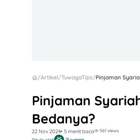
/
Artikel
/
TuwagaTips
/
Pinjaman Syariah
Bedanya?
561 views
22 Nov 2024
5 menit baca
Tuwaga