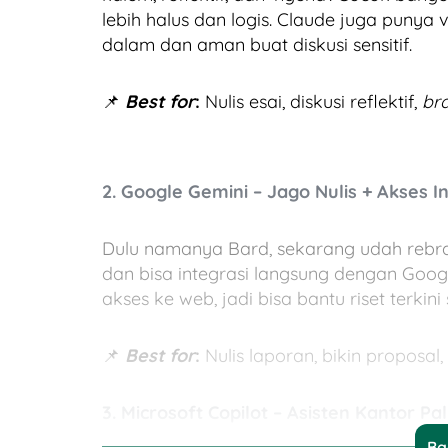
lebih halus dan logis. Claude juga punya 
dalam dan aman buat diskusi sensitif.
📌
Best for
:
Nulis esai, diskusi reflektif,
br
2. Google Gemini – Jago Nulis + Akses I
Dulu namanya Bard, sekarang udah rebr
dan bisa integrasi langsung dengan Goog
akses ke web, jadi bisa bantu riset terkin
📌
Best for
:
Nulis laporan, bikin proposal,
3. Microsoft Copilot – Asisten Kantor Pa
Ba