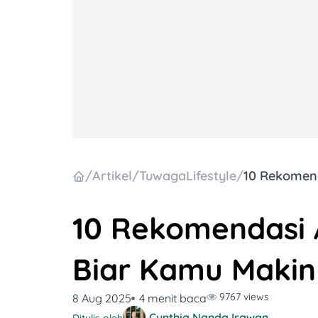
/
Artikel
/
TuwagaLifestyle
/
10 Rekomendasi A
Biar Kamu Makin
9767 views
8 Aug 2025
4 menit baca
Cynthia Nanda Irawan