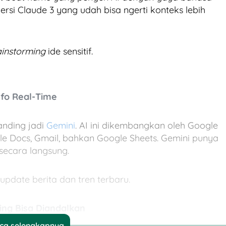
versi Claude 3 yang udah bisa ngerti konteks lebih
ainstorming
ide sensitif.
nfo Real-Time
anding jadi
Gemini
. AI ini dikembangkan oleh Google
le Docs, Gmail, bahkan Google Sheets. Gemini punya
i secara langsung.
 update berita dan tren terbaru.
ling Bisa Diandalkan
ca selengkapnya