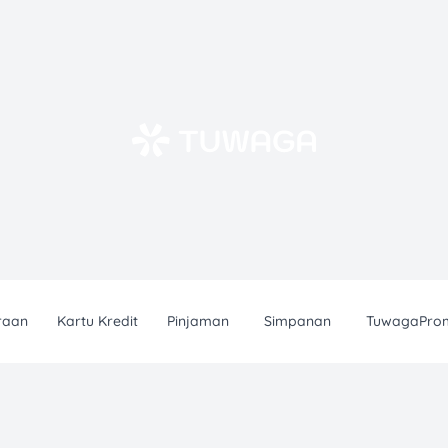
raan
Kartu Kredit
Pinjaman
Simpanan
TuwagaPro