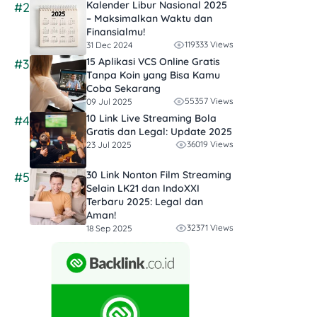
Kalender Libur Nasional 2025
#2
– Maksimalkan Waktu dan
Finansialmu!
119333 Views
31 Dec 2024
15 Aplikasi VCS Online Gratis
#3
Tanpa Koin yang Bisa Kamu
Coba Sekarang
55357 Views
09 Jul 2025
10 Link Live Streaming Bola
#4
Gratis dan Legal: Update 2025
36019 Views
23 Jul 2025
30 Link Nonton Film Streaming
#5
Selain LK21 dan IndoXXI
Terbaru 2025: Legal dan
Aman!
32371 Views
18 Sep 2025