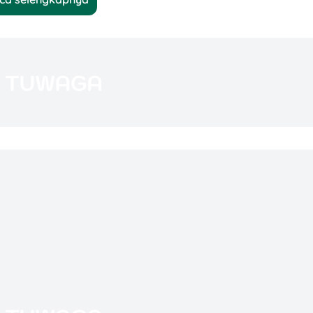
au PowerPoint,
Copilot
wajib banget dicoba! Ini AI yang
sa bantu ngerangkum dokumen, bikin presentasi, bahka
isis, meeting notes.
raksi Sosial
acebook, dan Instagram. Versi LLaMA 3 sekarang
u dalam bentuk obrolan santai atau ngasih info
 eksternal.