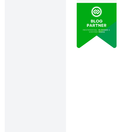
1. Pesantren Tradisional
Uang Pangkal
: Mulai
dari Rp5 juta (bisa
kurang, tergantung
pesantren).
SPP Bulanan
: Sekitar
Rp1 juta.
Biaya Boarding
:
Kurang lebih Rp1 juta
per bulan.
Biaya Lainnya
:
Tergantung
kebutuhan
pesantren, biasanya
buat aktivitas atau
perlengkapan.