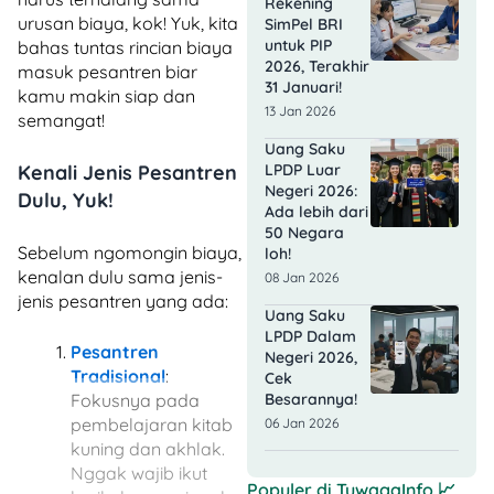
Rekening
urusan biaya, kok! Yuk, kita
SimPel BRI
untuk PIP
bahas tuntas rincian biaya
2026, Terakhir
masuk pesantren biar
31 Januari!
kamu makin siap dan
13 Jan 2026
semangat!
Uang Saku
Kenali Jenis Pesantren
LPDP Luar
Negeri 2026:
Dulu, Yuk!
Ada lebih dari
50 Negara
Sebelum ngomongin biaya,
loh!
kenalan dulu sama jenis-
08 Jan 2026
jenis pesantren yang ada:
Uang Saku
LPDP Dalam
Pesantren
Negeri 2026,
Tradisional
:
Cek
Fokusnya pada
Besarannya!
pembelajaran kitab
06 Jan 2026
kuning dan akhlak.
Nggak wajib ikut
Populer di
TuwagaInfo
📈