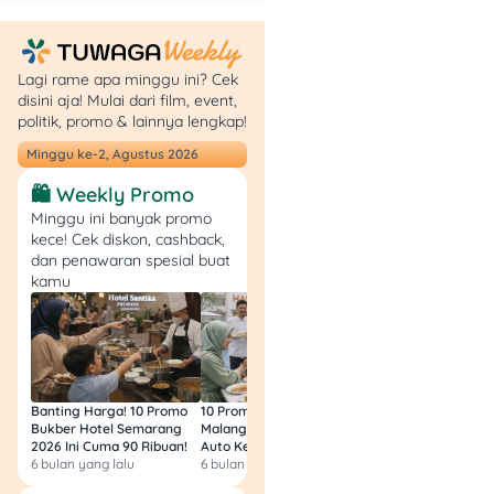
Lagi rame apa minggu ini? Cek
disini aja! Mulai dari film, event,
politik, promo & lainnya lengkap!
Minggu ke-2, Agustus 2026
Jadi, udah nggak perlu
🛍️ Weekly Promo
khawatir lagi soal biaya
Minggu ini banyak promo
masuk pesantren, kan?
kece! Cek diskon, cashback,
Dengan persiapan yang
dan penawaran spesial buat
matang, kamu bisa
kamu
mewujudkan mimpi jadi
santri tanpa bikin kantong
jebol.
Butuh info lebih lanjut
Banting Harga! 10 Promo
10 Promo Bukber Hotel
Intip 10 Promo Buk
seputar tabungan
Bukber Hotel Semarang
Malang 2026: Start 75rb,
Hotel Surabaya 202
pendidikan atau produk
2026 Ini Cuma 90 Ribuan!
Auto Kenyang!
Sultan Harga 100rb
6 bulan yang lalu
6 bulan yang lalu
6 bulan yang lalu
finansial lainnya? Cek
Tuwaga
aja! Dijamin, kamu