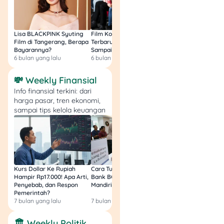
Lisa BLACKPINK Syuting
Film Komedi Indonesia
Film Avatar: Fire an
Film di Tangerang, Berapa
Terbaru 2026, Siap Ngakak
Segini Budget Prod
Bayarannya?
Sampai Sakit Perut!
dan Pendapatanny
6 bulan yang lalu
6 bulan yang lalu
8 bulan yang lalu
💸 Weekly Finansial
Info finansial terkini: dari
harga pasar, tren ekonomi,
sampai tips kelola keuangan
Kurs Dollar Ke Rupiah
Cara Tukar Uang Baru di
Bansos Jabar Tahap
Hampir Rp17.000! Apa Arti,
Bank BCA (Umum, BNI,
Masih Bisa Cair Awa
Penyebab, dan Respon
Mandiri, BRI, dan BSI) 2026!
Ini Jawaban & Cara
Pemerintah?
Resmi
7 bulan yang lalu
7 bulan yang lalu
7 bulan yang lalu
🏛️ Weekly Politik