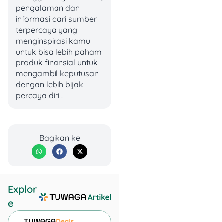
pengalaman dan
Uang Pangkal
: Rp5
informasi dari sumber
juta–Rp15 juta
terpercaya yang
(tergantung reputasi
menginspirasi kamu
pesantren).
untuk bisa lebih paham
SPP Bulanan
: Rp1,5
produk finansial untuk
juta–Rp3 juta.
mengambil keputusan
Biaya Boarding
:
dengan lebih bijak
Rp1,5 juta–Rp2,5 juta
percaya diri !
per bulan.
Catatan:
Biaya di atas
adalah rata-rata dan bisa
Bagikan ke
beda-beda tergantung
kebijakan pesantren.
Cek Juga:
Bank
Explor
Jago Tabungan
e
Jago Syariah