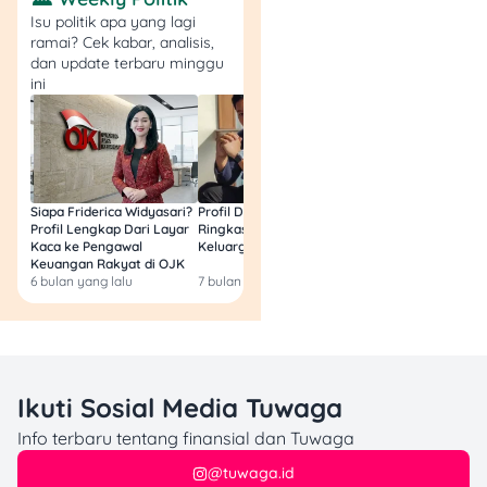
Isu politik apa yang lagi
ramai? Cek kabar, analisis,
dan update terbaru minggu
ini
Siapa Friderica Widyasari?
Profil Darma Mangkuluhur:
BLT Kesra 2026 Aka
Profil Lengkap Dari Layar
Ringkas Latar Belakang
Lagi? Ini Fakta Res
Kaca ke Pengawal
Keluarga dan Bisnisnya
Keuangan Rakyat di OJK
6 bulan yang lalu
7 bulan yang lalu
8 bulan yang lalu
Ikuti Sosial Media Tuwaga
Info terbaru tentang finansial dan Tuwaga
@tuwaga.id