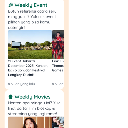
🎉 Weekly Event
bakal dapetin solusi
Butuh referensi acara seru
keuangan yang pas buat
minggu ini? Yuk cek event
kebutuhanmu. Yuk, mulai
pilihan yang bisa kamu
persiapan finansialmu
datengin!
sekarang lewat berbagai
produk finansial, termasuk
KTA
,
multiguna properti
,
atau
KPR
! 💸✨
11 Event Jakarta
Link Live Streaming
Link Live Streamin
Desember 2025: Konser,
Timnas vs Filipina SEA
Timnas Indonesia U
Exhibition, dan Festival
Games Malam Ini, Gratis!
Zambia U17 Nanti 
Lengkap Di sini!
Gratis & Legal Tanp
Login!
8 bulan yang lalu
8 bulan yang lalu
9 bulan yang lalu
🍿 Weekly Movies
Nonton apa minggu ini? Yuk
lihat daftar film bioskop &
streaming yang lagi rame!