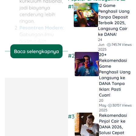
kurikulum nasional,
12 Game
#1
jadi biayanya
Penghasil Uang
cenderung lebih
Tanpa Deposit
ringan.
Terbaik 2025,
Pesantren Modern
:
Langsung Cair
Gabungan ilmu
ke DANA!
24
agama dan
74574 Views
Jun
pengetahuan umum.
2025
Baca selengkapnya
Biasanya ada
20+
#2
Rekomendasi
program bahasa
Game
asing (Arab &
Penghasil Uang
Inggris) plus
Langsung ke
ekstrakurikuler seru!
DANA Tanpa
Pesantren
Tahfidz
Iklan​: Pasti
Qur’an
: Khusus buat
Cuan!
kamu yang pengen
20
30151 Views
May
hafal 30 Juz Al-
2025
Qur’an. Aktivitasnya
Rekomendasi
#3
lebih banyak ke
Pinjol Cair ke
DANA 2026,
penghafalan dan
Solusi Cepat
pengamalan Qur’an.