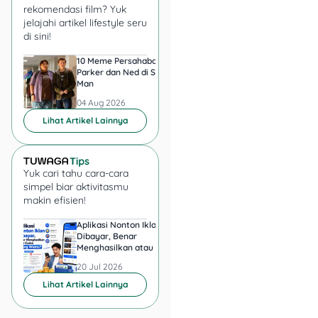
rekomendasi film? Yuk
jelajahi artikel lifestyle seru
Nabung khusus buat
di sini!
biaya pesantren.
Cari info beasiswa
10 Meme Persahabatan
7 Meme Halu Jadi Sp
Parker dan Ned di Spider-
Man setelah Nonton
atau keringanan
Man
biaya dari pesantren.
04 Aug 2026
04 Aug 2026
Cek artikel-artikel
Tuwaga buat tips
Lihat Artikel Lainnya
mengatur keuangan
biar makin siap!
Yuk cari tahu cara-cara
simpel biar aktivitasmu
Cek Juga:
Bank
makin efisien!
Aladin Syariah Ala
Aplikasi Nonton Iklan
Aplikasi Penghasil 
Dompet
Dibayar, Benar
Minta KTP, Aman ata
Menghasilkan atau Cuma
Berbahaya?
Buang Waktu?
20 Jul 2026
20 Jul 2026
Yuk, Mulai Rencanakan
Lihat Artikel Lainnya
Sekarang!