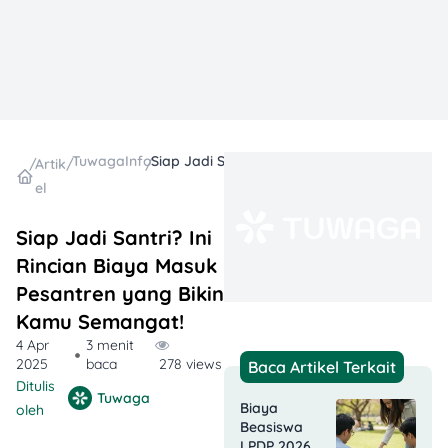
TuwagaInfo
Siap Jadi Santri? Ini Rincian Biaya Masuk Pesantren yang Bikin Kamu Semangat!
/
Artik
/
/
el
Siap Jadi Santri? Ini
Rincian Biaya Masuk
Pesantren yang Bikin
Kamu Semangat!
4 Apr
3 menit
2025
baca
278 views
Baca Artikel Terkait
Ditulis
Tuwaga
Biaya
oleh
Beasiswa
LPDP 2026,