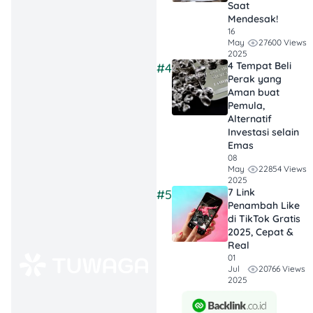
Saat
Mendesak!
Nah, beda jenis pesantren,
16
27600 Views
beda juga sistem dan
May
2025
biayanya. Yuk, kita bedah
4 Tempat Beli
#4
satu-satu!
Perak yang
Aman buat
Pemula,
Cek Juga:
Bank
Alternatif
Investasi selain
Syariah Indonesia
Emas
Tabungan Easy
08
22854 Views
Wadiah
May
2025
7 Link
#5
Penambah Like
Rincian Biaya Masuk
di TikTok Gratis
2025, Cepat &
Pesantren
Real
01
Berikut estimasi biaya yang
20766 Views
Jul
2025
perlu kamu siapin buat jadi
santri: