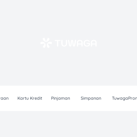
raan
Kartu Kredit
Pinjaman
Simpanan
TuwagaPro