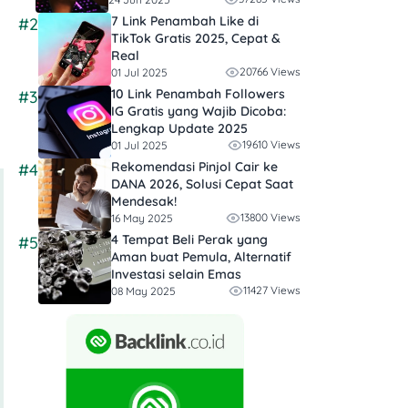
7 Link Penambah Like di
#2
TikTok Gratis 2025, Cepat &
Real
20766 Views
01 Jul 2025
10 Link Penambah Followers
#3
IG Gratis yang Wajib Dicoba:
Lengkap Update 2025
19610 Views
01 Jul 2025
Rekomendasi Pinjol Cair ke
#4
DANA 2026, Solusi Cepat Saat
Mendesak!
13800 Views
16 May 2025
4 Tempat Beli Perak yang
#5
Aman buat Pemula, Alternatif
Investasi selain Emas
11427 Views
08 May 2025