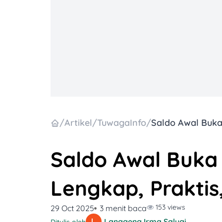
/
Artikel
/
TuwagaInfo
/
Saldo Awal Buka
Lengkap, Praktis,
153 views
29 Oct 2025
3 menit baca
Langgeng Irma Salugiasih