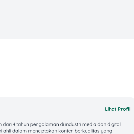
5. CNY 350
6. AED 175
7. HKD 350
8. GBP 50
9. JPY 5.000
10. SAR 300
Rp5.000
Rp20.000
Rp500.000
Rp500.000
Lihat Profil
m)
Rp500.000
 dari 4 tahun pengalaman di industri media dan digital
1. USD 1.000
ni ahli dalam menciptakan konten berkualitas yang