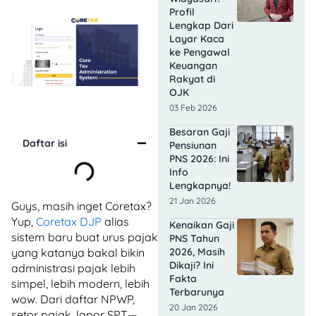
Profil
Lengkap Dari
Layar Kaca
ke Pengawal
Keuangan
Rakyat di
OJK
03 Feb 2026
Besaran Gaji
Daftar isi
Pensiunan
PNS 2026: Ini
Info
Lengkapnya!
21 Jan 2026
Guys, masih inget Coretax?
Yup,
Coretax DJP
alias
Kenaikan Gaji
sistem baru buat urus pajak
PNS Tahun
yang katanya bakal bikin
2026, Masih
Dikaji? Ini
administrasi pajak lebih
Fakta
simpel, lebih modern, lebih
Terbarunya
wow. Dari daftar NPWP,
20 Jan 2026
setor pajak, lapor SPT—