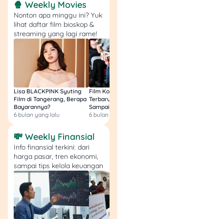
🍿 Weekly Movies
pengembalian PPN.
Nonton apa minggu ini? Yuk
Kode 07
– BKP/JKP
lihat daftar film bioskop &
yang dapet fasilitas
streaming yang lagi rame!
PPN tidak
dipungut/DTP
.
Faktur cabang
–
Diterbitin sama PKP
yang cabangnya jadi
Lisa BLACKPINK Syuting
Film Komedi Indonesia
Film Avatar: Fire an
tempat pemusatan
Film di Tangerang, Berapa
Terbaru 2026, Siap Ngakak
Segini Budget Prod
PPN terutang.
Bayarannya?
Sampai Sakit Perut!
dan Pendapatanny
PKP baru
– Faktur
6 bulan yang lalu
6 bulan yang lalu
8 bulan yang lalu
dari PKP yang
💸 Weekly Finansial
dikukuhkan
setelah 1
Januari 2025
.
Info finansial terkini: dari
harga pasar, tren ekonomi,
sampai tips kelola keuangan
Gini Cara Lapor Pph 21
di Coretax
Siapin Dokumen
Pastikan udah bikin