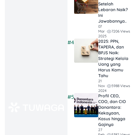
billing nggak
Setelah
muncul—Coretax
Lebaran Naik?
Ini
bikin banyak
Jawabannya..
wajib pajak
07
7206 Views
Mar
frustasi. DPR
2025
sempet usulin
2025: PPN,
#4
penundaan, tapi
TAPERA, dan
BPJS Naik:
akhirnya tetap
Strategi Kelola
jalan bareng
Uang yang
sistem lama.
Harus Kamu
Tahu
21
Dua Sistem
5988 Views
Nov
Pajak Jalan
2024
Profil CEO,
#5
Bareng:
DJP
COO, dan CIO
mutusin buat
Danantara:
jalanin Coretax
Kekayaan,
Kasus hingga
sambil tetap
Gajinya
nyediain opsi
27
5382 Views
Feb