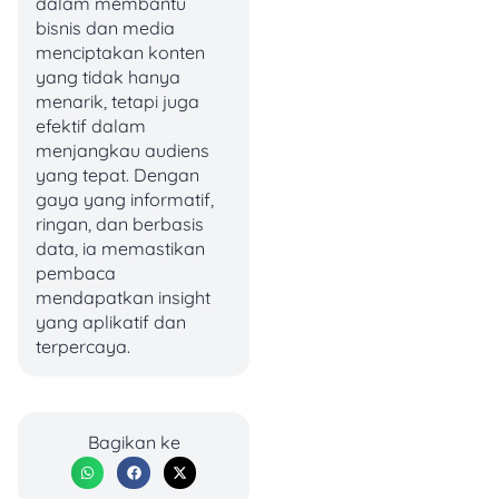
dalam membantu
nggak main-main, ada 22
bisnis dan media
masalah yang
menciptakan konten
teridentifikasi DJP soal
yang tidak hanya
Coretax ini, diantaranya:
menarik, tetapi juga
efektif dalam
Masalah otorisasi
menjangkau audiens
atau sertifikat
yang tepat. Dengan
elektronik
. DJP
gaya yang informatif,
nemuin beberapa
ringan, dan berbasis
kendala, mulai dari
data, ia memastikan
gagal validasi wajah,
pembaca
sertifikat jadi tapi
mendapatkan insight
namanya malah
yang aplikatif dan
orang lain, sampai
terpercaya.
menu yang harusnya
ada malah nggak
muncul.
Kendala
Bagikan ke
Pendaftaran NPWP
WNA
. Ada 2 masalah