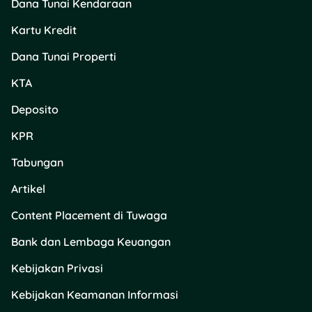
Dana Tunai Kendaraan
Pastikan semua
dokumen pendukung
Kartu Kredit
udah lengkap, seperti
daftar bukti potong,
Dana Tunai Properti
rincian penghasilan
pegawai tetap/non
KTA
tetap
, dan lainnya.
Deposito
Simpan & Lapor
Klik
“Simpan
KPR
Konsep”
buat
nyimpen draft. Kalau
Tabungan
udah siap, klik
“Bayar dan Lapor”
.
Artikel
Kalau ada pajak
Content Placement di Tuwaga
kurang bayar,
lunasin dulu pakai
Bank dan Lembaga Keuangan
saldo deposit atau
kode billing
.
Kebijakan Privasi
Tanda Tangan
Kebijakan Keamanan Informasi
Digital
Centang pernyataan