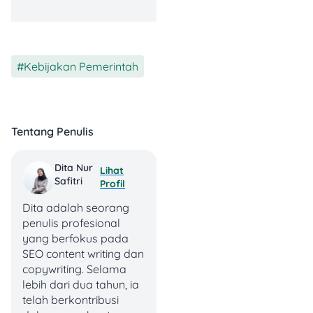
bermasalah,
langsung hubungi
layanan Coretax
atau KPP
Kebijakan Pemerintah
terdekat.
Tentang Penulis
Kabar Penundaan
Coretax
Dita Nur
Lihat
Safitri
Profil
Usualan Coretax ditunad ini
Dita adalah seorang
dateng dari Komisi XI DPR.
penulis profesional
Komisi XI DPR ngusulin buat
yang berfokus pada
nunda
Coretax karena
SEO content writing dan
sejak pertama kali
copywriting. Selama
diluncurin tanggal 1 Januari
lebih dari dua tahun, ia
2025, sistem ini masih
telah berkontribusi
banyak error. Masalahnya