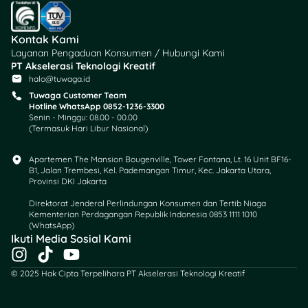
di halaman utama,
terus masukin
tanda
Kontak Kami
tangan digital
Layanan Pengaduan Konsumen / Hubungi Kami
sesuai akun. Klik
PT Akselerasi Teknologi Kreatif
“Konfirmasi Tanda
halo@tuwaga.id
Tangan”
, lalu tunggu
Tuwaga Customer Team
prosesnya.
Hotline WhatsApp 0852-1236-3300
Senin - Minggu: 08.00 - 00.00
Cek Status
(Termasuk Hari Libur Nasional)
Pelaporan
Buka menu
“Surat
Apartemen The Mansion Bougenville, Tower Fontana, Lt. 16 Unit BF16-
Pemberitahuan
B1, Jalan Trembesi, Kel. Pademangan Timur, Kec. Jakarta Utara,
(SPT)”
buat cek
Provinsi DKI Jakarta
status laporan.
Direktorat Jenderal Perlindungan Konsumen dan Tertib Niaga
Kementerian Perdagangan Republik Indonesia 0853 1111 1010
Kalau statusnya
(WhatsApp)​
Ikuti Media Sosial Kami
“Terlapor”
, berarti
I
T
Y
sukses!
n
i
o
Kalau masih
© 2025 Hak Cipta Terpelihara PT Akselerasi Teknologi Kreatif
s
k
u
“Dibuat”
, coba
t
t
t
refresh halaman