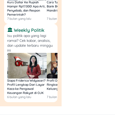
Kurs Dollar Ke Rupiah
Cara Tukar Uang Baru di
Bansos Jabar Tahap
bukti potong
Hampir Rp17.000! Apa Arti,
Bank BCA (Umum, BNI,
Masih Bisa Cair Awa
bulanan
buat tiap
Penyebab, dan Respon
Mandiri, BRI, dan BSI) 2026!
Ini Jawaban & Cara
Pemerintah?
Resmi
pegawai. Ini bakal
7 bulan yang lalu
7 bulan yang lalu
7 bulan yang lalu
jadi dasar laporan
PPh 21. Setelah itu,
🏛️ Weekly Politik
mulai dengan
login
Isu politik apa yang lagi
ke akun Coretax
.
ramai? Cek kabar, analisis,
Masuk ke Menu SPT
dan update terbaru minggu
Di dashboard
ini
Coretax, cari menu
“Surat
Pemberitahuan
(SPT)”
, lalu pilih
“PPh
Pasal 21/26”
. Klik
Siapa Friderica Widyasari?
Profil Darma Mangkuluhur:
BLT Kesra 2026 Aka
“Lanjut”
, terus tentuin
Profil Lengkap Dari Layar
Ringkas Latar Belakang
Lagi? Ini Fakta Res
periode pajak,
Kaca ke Pengawal
Keluarga dan Bisnisnya
Keuangan Rakyat di OJK
misalnya
Februari
6 bulan yang lalu
7 bulan yang lalu
8 bulan yang lalu
2025
.
Pilih Jenis SPT. Ada
dua jenis SPT, yaitu: