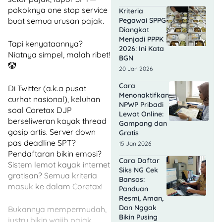
pokoknya one stop service
Kriteria
buat semua urusan pajak.
Pegawai SPPG
Diangkat
Menjadi PPPK
Tapi kenyataannya?
2026: Ini Kata
Niatnya simpel, malah ribet!
BGN
🤡
20 Jan 2026
Cara
Di Twitter (a.k.a pusat
Menonaktifkan
curhat nasional), keluhan
NPWP Pribadi
soal Coretax DJP
Lewat Online:
berseliweran kayak thread
Gampang dan
gosip artis. Server down
Gratis
pas deadline SPT?
15 Jan 2026
Pendaftaran bikin emosi?
Cara Daftar
Sistem lemot kayak internet
Siks NG Cek
gratisan? Semua kriteria
Bansos:
masuk ke dalam Coretax!
Panduan
Resmi, Aman,
Dan Nggak
Bukannya mempermudah,
Bikin Pusing
justru bikin wajib pajak