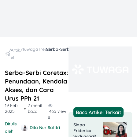
TuwagaTrending
Serba-Serbi Coretax: Penundaan, Kendala Akses, dan Cara Urus PPh 21
/
Artik
/
/
el
Serba-Serbi Coretax:
Penundaan, Kendala
Akses, dan Cara
Urus PPh 21
19 Feb
7 menit
2025
baca
465 view
Baca Artikel Terkait
s
Ditulis
Siapa
Dita Nur Safitri
Friderica
oleh
Widyasari?