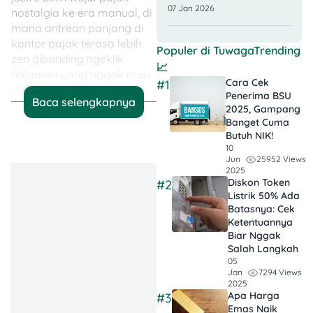
07 Jan 2026
nostalgia ke era manual, di
mana antrean panjang di
kantor pajak terasa lebih
Populer di
TuwagaTrending
zen dibanding ngeklik
📈
halaman yang nggak mau
Cara Cek
#1
loading
.Nah, yuk kita
Penerima BSU
Baca selengkapnya
flashback
ke serba-serbi
2025, Gampang
drama Coretax!
Banget Cuma
Butuh NIK!
10
25952 Views
Jun
2025
Diskon Token
#2
💡Key Takeaways
Listrik 50% Ada
Batasnya: Cek
Coretax Masih
Ketentuannya
Penuh Drama:
Biar Nggak
Dari server down,
Salah Langkah
05
gagal login, OTP
7294 Views
Jan
nggak masuk,
2025
Apa Harga
#3
sampai kode
Emas Naik