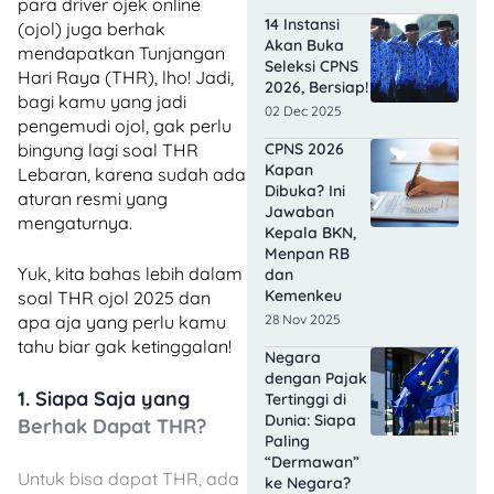
para driver ojek online
14 Instansi
(ojol) juga berhak
Akan Buka
mendapatkan Tunjangan
Seleksi CPNS
Hari Raya (THR), lho! Jadi,
2026, Bersiap!
bagi kamu yang jadi
02 Dec 2025
pengemudi ojol, gak perlu
CPNS 2026
bingung lagi soal THR
Kapan
Lebaran, karena sudah ada
Dibuka? Ini
aturan resmi yang
Jawaban
mengaturnya.
Kepala BKN,
Menpan RB
Yuk, kita bahas lebih dalam
dan
Kemenkeu
soal THR ojol 2025 dan
28 Nov 2025
apa aja yang perlu kamu
tahu biar gak ketinggalan!
Negara
dengan Pajak
1.
Siapa Saja yang
Tertinggi di
Dunia: Siapa
Berhak Dapat THR?
Paling
“Dermawan”
Untuk bisa dapat THR, ada
ke Negara?