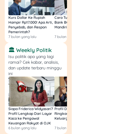
keuangan Lebaran ini!
Temukan insight lengkap di
Kurs Dollar Ke Rupiah
Cara Tukar Uang Baru di
Bansos Jabar Tahap
Tuwaga
yang siap
Hampir Rp17.000! Apa Arti,
Bank BCA (Umum, BNI,
Masih Bisa Cair Awa
memberikan rekomendasi
Penyebab, dan Respon
Mandiri, BRI, dan BSI) 2026!
Ini Jawaban & Cara
terbaik buat kebutuhan
Pemerintah?
Resmi
7 bulan yang lalu
7 bulan yang lalu
7 bulan yang lalu
finansial kamu.
🏛️ Weekly Politik
Isu politik apa yang lagi
ramai? Cek kabar, analisis,
dan update terbaru minggu
ini
Siapa Friderica Widyasari?
Profil Darma Mangkuluhur:
BLT Kesra 2026 Aka
Profil Lengkap Dari Layar
Ringkas Latar Belakang
Lagi? Ini Fakta Res
Kaca ke Pengawal
Keluarga dan Bisnisnya
Keuangan Rakyat di OJK
6 bulan yang lalu
7 bulan yang lalu
8 bulan yang lalu