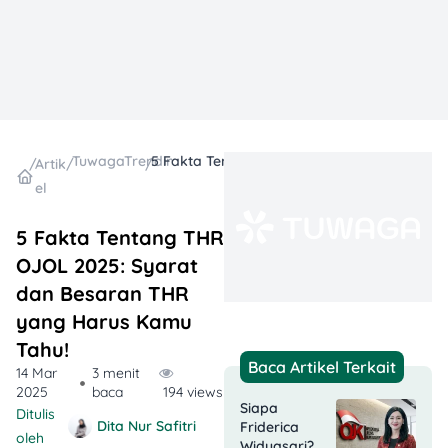
TuwagaTrending
5 Fakta Tentang THR OJOL 2025: Syarat dan Besaran THR yang Harus Kamu Tahu!
/
Artik
/
/
el
5 Fakta Tentang THR
OJOL 2025: Syarat
dan Besaran THR
yang Harus Kamu
Tahu!
Baca Artikel Terkait
14 Mar
3 menit
2025
baca
194 views
Siapa
Ditulis
Dita Nur Safitri
Friderica
oleh
Widyasari?