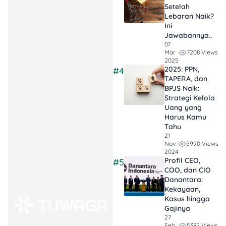
orderan. Semakin
Setelah
banyak pesanan
Lebaran Naik?
yang kamu
Ini
selesaikan, semakin
Jawabannya..
07
besar kesempatan
7208 Views
Mar
kamu untuk dapat
2025
THR.
2025: PPN,
#4
Rating Pengemudi
TAPERA, dan
BPJS Naik:
Bagus
: Pelayanan
Strategi Kelola
yang baik sangat
Uang yang
penting. Rating yang
Harus Kamu
tinggi meningkatkan
Tahu
kesempatan kamu
21
5990 Views
Nov
untuk mendapatkan
2024
bonus ini.
Profil CEO,
#5
Tidak Melanggar
COO, dan CIO
Aturan Aplikasi
:
Danantara:
Kekayaan,
Jangan sampai akun
Kasus hingga
kamu kena banned!
Gajinya
Kalau sampai
27
melanggar aturan
5382 Views
Feb