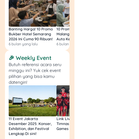
rating pengemudi.
Maxim
: Maxim juga
menyiapkan Bantuan
Hari Raya (BHR)
Banting Harga! 10 Promo
10 Promo Bukber Hotel
Intip 10 Promo Buk
yang akan dicairkan
Bukber Hotel Semarang
Malang 2026: Start 75rb,
Hotel Surabaya 202
1-2 minggu sebelum
2026 Ini Cuma 90 Ribuan!
Auto Kenyang!
Sultan Harga 100rb
Lebaran. Detail
6 bulan yang lalu
6 bulan yang lalu
6 bulan yang lalu
pencairannya masih
🎉 Weekly Event
dibahas, tetapi
Butuh referensi acara seru
pastinya
minggu ini? Yuk cek event
memberikan
pilihan yang bisa kamu
dukungan tambahan
datengin!
bagi pengemudi.
Gimana Menurut
Kamu?
11 Event Jakarta
Link Live Streaming
Link Live Streamin
Desember 2025: Konser,
Timnas vs Filipina SEA
Timnas Indonesia U
Exhibition, dan Festival
Games Malam Ini, Gratis!
Zambia U17 Nanti 
Lengkap Di sini!
Gratis & Legal Tanp
Login!