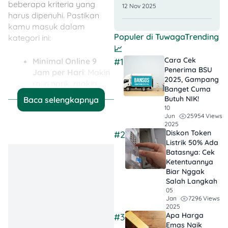
beberapa kriteria yang
12 Nov 2025
harus dipenuhi. Pastikan
kamu masuk dalam
Populer di
TuwagaTrending
kategori ini:
📈
Cara Cek
#1
Minimal Online 9
Penerima BSU
Jam per Hari
: Makin
2025, Gampang
rajin narik, makin
Banget Cuma
besar peluang dapat
Butuh NIK!
Baca selengkapnya
THR. Jadi, kalau
10
25954 Views
Jun
kamu ingin pastikan
2025
dapat THR, aktifkan
Diskon Token
#2
akun dan pastikan
Listrik 50% Ada
kamu bekerja
Batasnya: Cek
minimal 9 jam sehari.
Ketentuannya
Biar Nggak
Tingkat
Salah Langkah
Penyelesaian Order
05
Tinggi
: Jangan
7296 Views
Jan
sering membatalkan
2025
Apa Harga
#3
atau menolak
Emas Naik