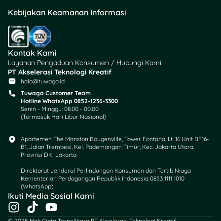
Kebijakan Keamanan Informasi
Kontak Kami
Layanan Pengaduan Konsumen / Hubungi Kami
PT Akselerasi Teknologi Kreatif
halo@tuwaga.id
Tuwaga Customer Team
Hotline WhatsApp 0852-1236-3300
Senin - Minggu: 08.00 - 00.00
(Termasuk Hari Libur Nasional)
Apartemen The Mansion Bougenville, Tower Fontana, Lt. 16 Unit BF16-
B1, Jalan Trembesi, Kel. Pademangan Timur, Kec. Jakarta Utara,
Provinsi DKI Jakarta
Direktorat Jenderal Perlindungan Konsumen dan Tertib Niaga
Kementerian Perdagangan Republik Indonesia 0853 1111 1010
(WhatsApp)​
Ikuti Media Sosial Kami
I
T
Y
n
i
o
© 2025 Hak Cipta Terpelihara PT Akselerasi Teknologi Kreatif