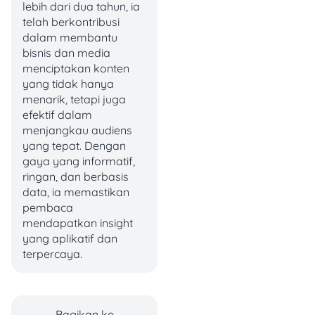
lebih dari dua tahun, ia
telah berkontribusi
Jika kamu sudah bekerja
dalam membantu
selama setahun dan
bisnis dan media
pendapatan rata-rata per
menciptakan konten
bulan kamu Rp 4.000.000,
yang tidak hanya
maka THR kamu dihitung
menarik, tetapi juga
begini:
efektif dalam
menjangkau audiens
THR
= 20% x Rp
yang tepat. Dengan
4.000.000 = Rp
gaya yang informatif,
800.000
ringan, dan berbasis
data, ia memastikan
Kalau kamu baru bekerja
pembaca
kurang dari setahun, THR-
mendapatkan insight
nya dihitung proporsional.
yang aplikatif dan
Misalnya, kamu baru kerja
terpercaya.
6 bulan dan rata-rata
pendapatan kamu Rp
4.000.000, maka:
Bagikan ke