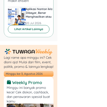
makin efisien!
Berikut apa yang
ditawarkan:
Aplikasi Nonton Iklan
Aplikasi Penghasil 
Dibayar, Benar
Minta KTP, Aman ata
Menghasilkan atau Cuma
Berbahaya?
Gojek
: Menyediakan
Buang Waktu?
20 Jul 2026
20 Jul 2026
bonus dalam bentuk
Lihat Artikel Lainnya
uang tunai bagi mitra
ojol yang aktif dan
memenuhi kriteria.
Diberikan sebelum
Idul Fitri agar
pengemudi bisa
Lagi rame apa minggu ini? Cek
disini aja! Mulai dari film, event,
merayakan Lebaran
politik, promo & lainnya lengkap!
dengan lebih
nyaman.
Minggu ke-3, Agustus 2026
Grab
: Grab memberi
🛍️ Weekly Promo
bonus kinerja bagi
Minggu ini banyak promo
mitra terbaik
kece! Cek diskon, cashback,
berdasarkan jumlah
dan penawaran spesial buat
pesanan yang
kamu
diselesaikan dan