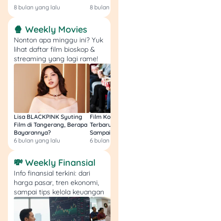
8 bulan yang lalu
8 bulan yang lalu
9 bulan yang lalu
🍿 Weekly Movies
Nonton apa minggu ini? Yuk
Menurut kamu, kebijakan
lihat daftar film bioskop &
THR ini udah cukup merata
streaming yang lagi rame!
belum buat semua driver
ojol di Indonesia? Atau ada
hal lain yang perlu
diperbaiki agar semua
pengemudi bisa menikmati
Lisa BLACKPINK Syuting
Film Komedi Indonesia
Film Avatar: Fire an
THR dengan adil?
Film di Tangerang, Berapa
Terbaru 2026, Siap Ngakak
Segini Budget Prod
Bayarannya?
Sampai Sakit Perut!
dan Pendapatanny
6 bulan yang lalu
6 bulan yang lalu
8 bulan yang lalu
Btw, sambil nunggu THR,
gak ada salahnya juga
💸 Weekly Finansial
kalau kamu cek berbagai
Info finansial terkini: dari
informasi menarik seputar
harga pasar, tren ekonomi,
produk finansial seperti
sampai tips kelola keuangan
KTA
,
deposito
,
tabungan
,
dan
kartu kredit
yang bisa
membantu kamu mengatur