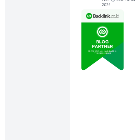
yang berat, bisa-bisa
2025
THR kamu terancam
hangus.
Intinya, jika kamu aktif
bekerja dengan baik, ada
peluang besar untuk
mendapatkan THR.
Cek Juga:
Kartu
Kredit Terbaik Buat
Pengguna
Transportasi
Online
2.
Berapa Besar THR