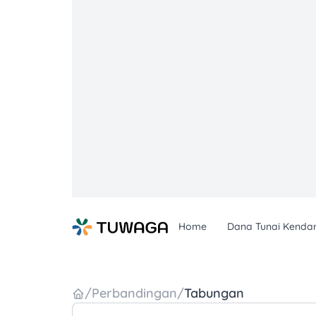
Skip
to
content
Home
Dana Tunai Kenda
/
Perbandingan
/
Tabungan