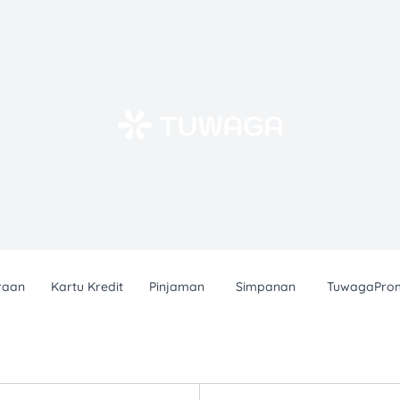
raan
Kartu Kredit
Pinjaman
Simpanan
TuwagaPro