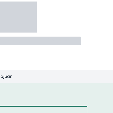
abungan Bisnis Platinum
gajuan