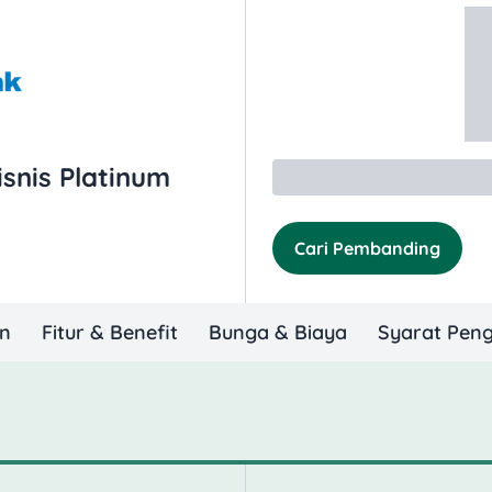
snis Platinum
Panin Bank T
Cari Pembanding
an
Fitur & Benefit
Bunga & Biaya
Syarat Pen