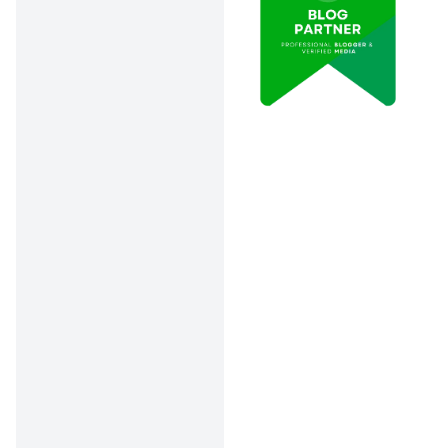
Dokumen Harus
Lengkap dan
Siap Tempur
:
Dari KTP, buku
nikah, hingga
surat gugatan —
semua harus
kamu siapkan
sendiri. Salah
sedikit bisa bikin
proses tertunda,
bahkan ditolak.
e-Court Jadi
Sahabat
Terbaikmu
:
Sekarang
masyarakat