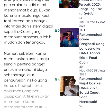
Terbaik 2025,
perceraian sendiri demi
Langsung Cair
menghemat biaya. Bukan
ke DANA!
karena masalahnya kecil,
24
tapi karena ada banyak
74564 Views
Jun
informasi dan sistem digital
2025
20+
#2
seperti e-Court yang
Rekomendasi
membuat prosesnya lebih
Game
mudah dan terjangkau.
Penghasil Uang
Langsung ke
DANA Tanpa
Namun, sebelum kamu
Iklan​: Pasti
memutuskan untuk maju
Cuan!
sendiri, penting banget
20
untuk memahami biaya
30151 Views
May
sebenarnya, alur
2025
Rekomendasi
#3
pengurusan, risiko yang
Pinjol Cair ke
harus dihadapi, serta
DANA 2026,
dokumen yang perlu
Solusi Cepat
disiapkan. Artikel ini akan
Saat
membantu kamu
Mendesak!
16
memahami semua itu —