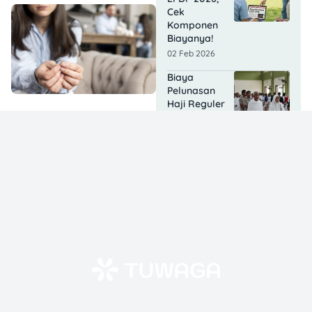
Cek
Komponen
Biayanya!
02 Feb 2026
Biaya
Pelunasan
Haji Reguler
2026, Cek Info
Terbarunya!
29 Jan 2026
Cara
Membayar
Fidyah Puasa
dengan Uang
2026, Cek
Tahapannya!
28 Jan 2026
Budget Nikah
Sederhana
2026: 7 Tips