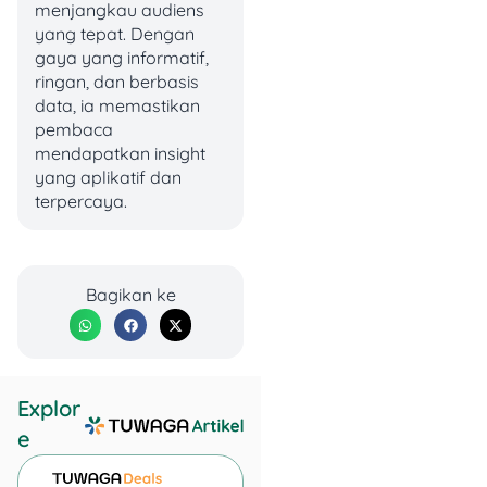
menjangkau audiens
yang tepat. Dengan
Total estimasi biaya:
gaya yang informatif,
ringan, dan berbasis
Kisaran Rp
500.000 hingga
data, ia memastikan
2.500.000
(di luar biaya
pembaca
transportasi dan
mendapatkan insight
penginapan jika kamu dari
yang aplikatif dan
luar kota).
terpercaya.
Dokumen yang Harus
Kamu Siapkan
Bagikan ke
Sebelum ke pengadilan,
pastikan semua dokumen
berikut sudah lengkap:
Explor
Fotokopi dan asli
e
KTP kamu
Fotokopi dan asli