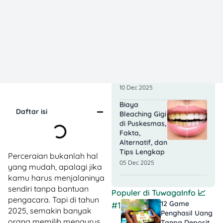
Hemat yang
Realistis!
31 Dec 2025
Biaya Nikah di
Rumah:
Rincian Biaya
dan Tips
Hematnya!
10 Dec 2025
Biaya
Daftar isi
Bleaching Gigi
di Puskesmas,
Fakta,
Alternatif, dan
Tips Lengkap
Perceraian bukanlah hal
05 Dec 2025
yang mudah, apalagi jika
kamu harus menjalaninya
sendiri tanpa bantuan
Populer di
TuwagaInfo
📈
pengacara. Tapi di tahun
12 Game
#1
2025, semakin banyak
Penghasil Uang
orang memilih mengurus
Tanpa Deposit