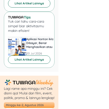
e-Court
Lihat Artikel Lainnya
Mahkamah
Agung. Sekarang
masyarakat
umum sudah bisa
Yuk cari tahu cara-cara
simpel biar aktivitasmu
pakai sistem ini.
makin efisien!
Bayar panjar biaya
perkara.
Aplikasi Nonton Iklan
Aplikasi Penghasil 
Hadiri mediasi dan
Dibayar, Benar
Minta KTP, Aman ata
Menghasilkan atau Cuma
Berbahaya?
sidang:
Buang Waktu?
Tahap awal:
20 Jul 2026
20 Jul 2026
mediasi dengan
Lihat Artikel Lainnya
tergugat
Sidang-sidang
berikutnya:
pembacaan
gugatan, jawaban
Lagi rame apa minggu ini? Cek
tergugat,
disini aja! Mulai dari film, event,
pembuktian, dan
politik, promo & lainnya lengkap!
putusan
Minggu ke-2, Agustus 2026
Jika gugatan