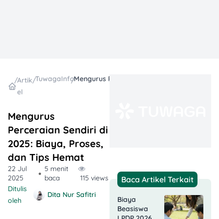
TuwagaInfo
Mengurus Perceraian Sendiri di 2025: Biaya, Proses, dan Tips Hemat
/
Artik
/
/
el
Mengurus
Perceraian Sendiri di
2025: Biaya, Proses,
dan Tips Hemat
22 Jul
5 menit
2025
baca
115 views
Baca Artikel Terkait
Ditulis
Dita Nur Safitri
Biaya
oleh
Beasiswa
LPDP 2026,