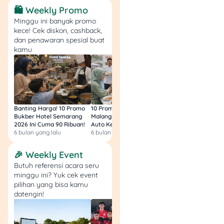
dikabulkan, kamu
🛍️ Weekly Promo
akan mendapatkan
Minggu ini banyak promo
salinan putusan.
kece! Cek diskon, cashback,
Urus akta cerai di
dan penawaran spesial buat
kamu
pengadilan tempat
putusan dibacakan.
Perbandingan: Sendiri
vs Pakai Pengacara
Banting Harga! 10 Promo
10 Promo Bukber Hotel
Intip 10 Promo Buk
Bukber Hotel Semarang
Malang 2026: Start 75rb,
Hotel Surabaya 202
2026 Ini Cuma 90 Ribuan!
Auto Kenyang!
Sultan Harga 100rb
Mengurus
Menggunakan
6 bulan yang lalu
6 bulan yang lalu
6 bulan yang lalu
Aspek
Sendiri
Pengacara
🎉 Weekly Event
Rp 500
Rp 7 – 35 juta
Butuh referensi acara seru
Biaya
ribu – 2,5
(tergantung
minggu ini? Yuk cek event
juta
paket)
pilihan yang bisa kamu
datengin!
Butuh
Lebih ringan
Waktu &
banyak
karena