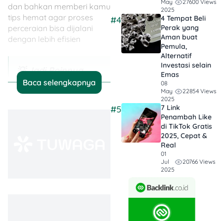
27600 Views
May
dan bahkan memberi kamu
2025
tips hemat agar proses
4 Tempat Beli
#4
Perak yang
perceraian bisa dijalani
Aman buat
dengan lebih efisien
Pemula,
Alternatif
Investasi selain
💡 Jadi Poinnya…
Emas
Baca selengkapnya
08
Hemat Jutaan
22854 Views
May
2025
Rupiah Tanpa
7 Link
#5
Pengacara
:
Penambah Like
di TikTok Gratis
Mengurus sendiri
2025, Cepat &
bisa memangkas
Real
biaya signifikan.
01
20766 Views
Jul
Cocok buat kamu
2025
yang punya
kasus simpel dan
ingin jalan cepat
tanpa ribet.