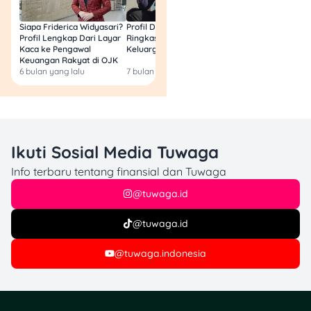
Siapa Friderica Widyasari?
Profil Darma Mangkuluhur:
BLT Kesra 2026 Aka
Profil Lengkap Dari Layar
Ringkas Latar Belakang
Lagi? Ini Fakta Res
Kaca ke Pengawal
Keluarga dan Bisnisnya
Keuangan Rakyat di OJK
6 bulan yang lalu
7 bulan yang lalu
8 bulan yang lalu
Ikuti Sosial Media Tuwaga
Info terbaru tentang finansial dan Tuwaga
@tuwaga.id
@tuwaga.id
Baca Juga:
Biaya
Mengajukan
@tuwaga.indonesia
Gugatan Cerai 2025
dan Rinciannya