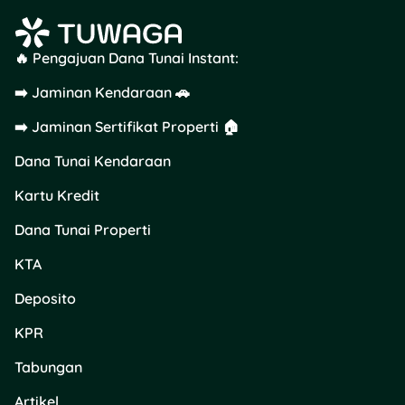
Tips Supaya Hemat dan
Efisien
🔥 Pengajuan Dana Tunai Instant:
Lengkapi semua
➡️ Jaminan Kendaraan 🚗
dokumen sejak awal.
Jangan tunggu
➡️ Jaminan Sertifikat Properti 🏠
disuruh oleh
pengadilan.
Dana Tunai Kendaraan
Gunakan sistem e-
Kartu Kredit
Court. Daftar online
bisa lebih cepat dan
Dana Tunai Properti
transparan.
Latihan menyusun
KTA
gugatan dari contoh
Deposito
di internet. Banyak
tersedia template
KPR
gratis.
Konsultasi sekali
Tabungan
jalan ke ahli hukum.
Lebih murah
Artikel