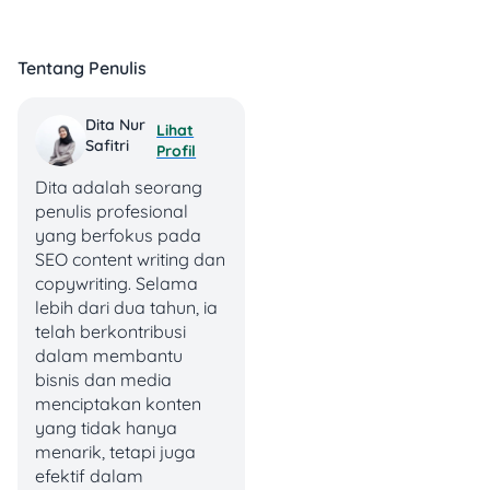
Panjar
500.000
pendaftaran,
biaya
–
panggilan,
perkara
1.500.000
dan biaya
Tentang Penulis
sidang
Dita Nur
Legalisasi
10.000
Untuk buku
Lihat
Safitri
dokumen
per
nikah, KTP,
Profil
(opsional)
dokumen
KK, dll
Dita adalah seorang
penulis profesional
Bergantung
yang berfokus pada
lokasi
SEO content writing dan
Biaya
Variatif
sidang dan
copywriting. Selama
transportasi
frekuensi
lebih dari dua tahun, ia
hadir
telah berkontribusi
dalam membantu
Opsional jika
bisnis dan media
Konsultasi
300.000
kamu ingin
menciptakan konten
hukum
–
validasi
yang tidak hanya
sekali jalan
1.000.000
surat
menarik, tetapi juga
gugatan
efektif dalam