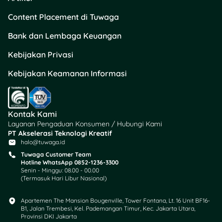
daripada menyewa
Content Placement di Tuwaga
pengacara penuh.
Disiplin hadir sidang.
Bank dan Lembaga Keuangan
Jika absen, kamu
bisa dianggap
Kebijakan Privasi
mengundurkan diri.
Siapkan bukti yang
Kebijakan Keamanan Informasi
kuat. Terutama untuk
kasus KDRT,
perselingkuhan, atau
Kontak Kami
hak asuh anak.
Layanan Pengaduan Konsumen / Hubungi Kami
PT Akselerasi Teknologi Kreatif
halo@tuwaga.id
Rekomendasi
Tuwaga Customer Team
Hotline WhatsApp 0852-1236-3300
Produk
Senin - Minggu: 08.00 - 00.00
(Termasuk Hari Libur Nasional)
Mandiri 
Amar Bank
Apartemen The Mansion Bougenville, Tower Fontana, Lt. 16 Unit BF16-
B1, Jalan Trembesi, Kel. Pademangan Timur, Kec. Jakarta Utara,
Masterca
Tunaiku
Provinsi DKI Jakarta