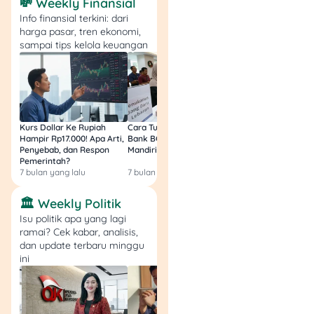
Tergugat tidak hadir
💸 Weekly Finansial
→ harus sidang
Info finansial terkini: dari
harga pasar, tren ekonomi,
ulang dan bayar lagi
sampai tips kelola keuangan
Kesalahan isi surat
gugatan → harus
revisi dan buang
waktu
Jika tergugat
mengajukan banding
Kurs Dollar Ke Rupiah
Cara Tukar Uang Baru di
Bansos Jabar Tahap
Hampir Rp17.000! Apa Arti,
Bank BCA (Umum, BNI,
Masih Bisa Cair Awa
atau perlawanan →
Penyebab, dan Respon
Mandiri, BRI, dan BSI) 2026!
Ini Jawaban & Cara
kamu harus siap
Pemerintah?
Resmi
secara hukum
7 bulan yang lalu
7 bulan yang lalu
7 bulan yang lalu
🏛️ Weekly Politik
Jadi, meski lebih hemat,
mengurus sendiri
Isu politik apa yang lagi
ramai? Cek kabar, analisis,
membutuhkan kesiapan
dan update terbaru minggu
mental dan pengetahuan
ini
hukum yang cukup.