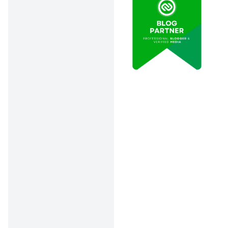
menyediakan
kegiatan sosial
yang bermanfaat.
Persiapkan Dana
Sejak Dini
: Dana
untuk panti
jompo perlu
disiapkan sejak
dini.
Investasi
berisiko rendah
seperti deposito
atau reksa dana
bisa menjadi
pilihan yang
tepat.