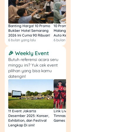
3 orang
Lokasinya strategis di Jl.
Hadiah No.14–16, Jelambar,
Banting Harga! 10 Promo
10 Promo Bukber Hotel
Intip 10 Promo Buk
Bukber Hotel Semarang
Malang 2026: Start 75rb,
Hotel Surabaya 202
Jakarta Barat. Dengan
2026 Ini Cuma 90 Ribuan!
Auto Kenyang!
Sultan Harga 100rb
biaya segitu, fasilitas dan
6 bulan yang lalu
6 bulan yang lalu
6 bulan yang lalu
perawatan yang diberikan
termasuk lengkap dan
🎉 Weekly Event
manusiawi.
Butuh referensi acara seru
minggu ini? Yuk cek event
pilihan yang bisa kamu
4. Panti Jompo Karya
datengin!
Kasih, Jakarta Pusat
Berfokus pada layanan
kesehatan lansia dengan
fasilitas makan 3 kali sehari,
11 Event Jakarta
Link Live Streaming
Link Live Streamin
snack, dan kegiatan sosial.
Desember 2025: Konser,
Timnas vs Filipina SEA
Timnas Indonesia U
Exhibition, dan Festival
Games Malam Ini, Gratis!
Zambia U17 Nanti 
Lengkap Di sini!
Gratis & Legal Tanp
Kamar biasa:
Login!