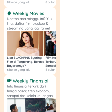
Rp1.500.000/bulan
8 bulan yang lalu
8 bulan yang lalu
9 bulan yang lalu
Kamar dengan
kamar mandi dalam:
🍿 Weekly Movies
Rp1.750.000/bulan
Nonton apa minggu ini? Yuk
Kamar VIP ber-AC:
lihat daftar film bioskop &
Rp3.500.000/bulan
streaming yang lagi rame!
Panti ini cocok untuk lansia
yang masih aktif, tapi ingin
berada di lingkungan yang
tenang dan sehat.
Lisa BLACKPINK Syuting
Film Komedi Indonesia
Film Avatar: Fire an
Film di Tangerang, Berapa
Terbaru 2026, Siap Ngakak
Segini Budget Prod
Bayarannya?
Sampai Sakit Perut!
dan Pendapatanny
5. Graha Werdha AUSSI,
6 bulan yang lalu
6 bulan yang lalu
8 bulan yang lalu
Depok
💸 Weekly Finansial
Dikenal karena
Info finansial terkini: dari
harga pasar, tren ekonomi,
suasananya yang hangat
sampai tips kelola keuangan
dan mewah, Graha Werdha
AUSSI punya fasilitas super
lengkap. Penghuninya