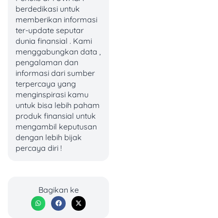
berdedikasi untuk
sekitar Rp4,000,000–
memberikan informasi
Rp8,000,000 per
ter-update seputar
bulan
dunia finansial . Kami
Panti premium atau
menggabungkan data ,
eksklusif: bisa
pengalaman dan
mencapai
informasi dari sumber
Rp15,000,000 hingga
terpercaya yang
Rp40,000,000 per
menginspirasi kamu
bulan
untuk bisa lebih paham
produk finansial untuk
Beberapa panti juga
mengambil keputusan
meminta biaya pangkal
dengan lebih bijak
sekitar Rp3 juta hingga Rp5
percaya diri !
juta untuk administrasi awal
atau jaminan perawatan.
Rekomendasi Panti
Bagikan ke
Jompo dan Biayanya