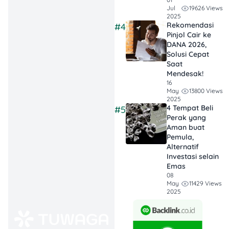
dari Rp1,5 juta
19626 Views
Jul
hingga Rp40 juta
2025
Rekomendasi
#4
per bulan,
Pinjol Cair ke
tergantung
DANA 2026,
Solusi Cepat
fasilitas dan jenis
Saat
layanan yang
Mendesak!
ditawarkan.
16
13800 Views
May
2025
Pilih
4 Tempat Beli
#5
Berdasarkan
Perak yang
Kebutuhan
Aman buat
Pemula,
Medis dan Sosial
:
Alternatif
Pastikan panti
Investasi selain
jompo yang
Emas
08
dipilih sesuai
11429 Views
May
dengan
2025
kebutuhan medis
lansia dan juga