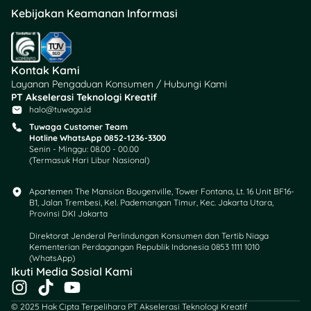
Lokasinya di tengah kota,
Kebijakan Keamanan Informasi
jadi keluarga tetap mudah
mengunjungi. Jika tertarik
menikmati masa tua di sini,
Kontak Kami
kisaran biayanya adalah
Layanan Pengaduan Konsumen / Hubungi Kami
sebagai berikut:
PT Akselerasi Teknologi Kreatif
halo@tuwaga.id
Biaya bulanan:
Tuwaga Customer Team
Rp3.000.000 –
Hotline WhatsApp 0852-1236-3300
Rp5.000.000
Senin - Minggu: 08.00 - 00.00
(Termasuk Hari Libur Nasional)
Biaya pangkal:
sekitar Rp4.000.000
Apartemen The Mansion Bougenville, Tower Fontana, Lt. 16 Unit BF16-
B1, Jalan Trembesi, Kel. Pademangan Timur, Kec. Jakarta Utara,
8. Panti Tresna Werdha
Provinsi DKI Jakarta
Budi Mulia 3, Jakarta
Direktorat Jenderal Perlindungan Konsumen dan Tertib Niaga
Timur
Kementerian Perdagangan Republik Indonesia 0853 1111 1010
(WhatsApp)​
Ikuti Media Sosial Kami
Dikelola oleh Dinas Sosial
I
T
Y
DKI Jakarta, panti ini
n
i
o
© 2025 Hak Cipta Terpelihara PT Akselerasi Teknologi Kreatif