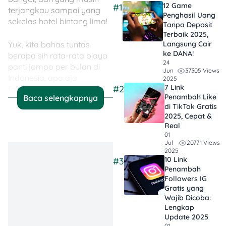
12 Game
#1
terjangkau sampai yang
Penghasil Uang
sekelas hotel bintang lima!
Tanpa Deposit
Terbaik 2025,
Langsung Cair
Yuk, kita bahas tuntas
ke DANA!
berapa sih rata-rata biaya
24
panti jompo per bulan di
37305 Views
Jun
Indonesia, apa aja
2025
7 Link
#2
fasilitasnya, dan tips
Penambah Like
Baca selengkapnya
memilihnya berikut ini!
di TikTok Gratis
2025, Cepat &
Real
01
20771 Views
Jul
💡 Jadi, Poinnya…
2025
10 Link
#3
Biaya Panti
Penambah
Followers IG
Jompo
Gratis yang
Bervariasi
: Biaya
Wajib Dicoba:
panti jompo di
Lengkap
Update 2025
Indonesia mulai
01