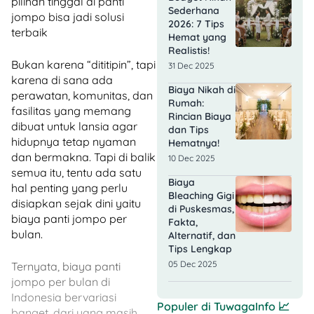
pilihan tinggal di panti
Sederhana
jompo bisa jadi solusi
2026: 7 Tips
terbaik
Hemat yang
Realistis!
Bukan karena “dititipin”, tapi
31 Dec 2025
karena di sana ada
Biaya Nikah di
perawatan, komunitas, dan
Rumah:
fasilitas yang memang
Rincian Biaya
dibuat untuk lansia agar
dan Tips
hidupnya tetap nyaman
Hematnya!
dan bermakna. Tapi di balik
10 Dec 2025
semua itu, tentu ada satu
Biaya
hal penting yang perlu
Bleaching Gigi
disiapkan sejak dini yaitu
di Puskesmas,
biaya panti jompo per
Fakta,
bulan.
Alternatif, dan
Tips Lengkap
05 Dec 2025
Ternyata, biaya panti
jompo per bulan di
Indonesia bervariasi
Populer di
TuwagaInfo
📈
banget, dari yang masih