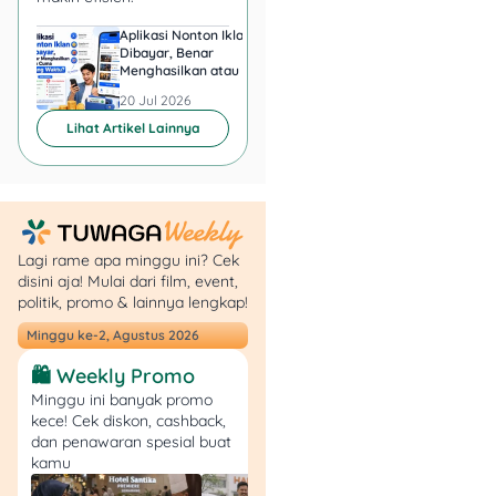
Berada di bawah naungan
Aplikasi Nonton Iklan
Aplikasi Penghasil 
Kongres Wanita Indonesia
Dibayar, Benar
Minta KTP, Aman ata
(KOWANI), panti ini
Menghasilkan atau Cuma
Berbahaya?
menyediakan fasilitas
Buang Waktu?
20 Jul 2026
20 Jul 2026
lengkap seperti tempat
Lihat Artikel Lainnya
tidur, lemari, kamar mandi,
dan kegiatan produktif
seperti merajut atau
menggambar agar lansia
tetap aktif.
Lagi rame apa minggu ini? Cek
disini aja! Mulai dari film, event,
Ini dia kisaran biaya panti
politik, promo & lainnya lengkap!
jompo Wisma Mulia:
Minggu ke-2, Agustus 2026
🛍️ Weekly Promo
Biaya pangkal:
Minggu ini banyak promo
Rp5.000.000
kece! Cek diskon, cashback,
dan penawaran spesial buat
Biaya bulanan:
kamu
Rp2.500.000
Kapasitas kamar: 2–