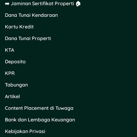
Ini bisa jadi alternatif bagi
➡️ Jaminan Sertifikat Properti 🏠
keluarga dengan
Dana Tunai Kendaraan
keterbatasan finansial tapi
tetap ingin memberikan
Kartu Kredit
perawatan yang layak
untuk orang tua.
Dana Tunai Properti
KTA
7. Panti Werdha
Dharma Bhakti,
Deposito
Surabaya
KPR
Panti yang satu ini sudah
Tabungan
berdiri lama dan punya
reputasi baik di Jawa Timur.
Artikel
Fasilitasnya standar tapi
bersih, dengan jadwal
Content Placement di Tuwaga
kegiatan sosial dan
Bank dan Lembaga Keuangan
pemeriksaan kesehatan
rutin.
Kebijakan Privasi