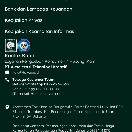
akan langsung muncul.
Bank dan Lembaga Keuangan
2. Cek Bansos Pakai NIK
Kebijakan Privasi
di Website Kemensos
Kebijakan Keamanan Informasi
Alternatif lainnya, kamu
juga bisa mengakses situs
resmi Kemensos untuk
memastikan kapan tanggal
Kontak Kami
Layanan Pengaduan Konsumen / Hubungi Kami
pencairan bansos di bulan
PT Akselerasi Teknologi Kreatif
November dan Desember.
halo@tuwaga.id
Tuwaga Customer Team
Berikut panduan ceknya:
Hotline WhatsApp 0852-1236-3300
Senin - Minggu: 08.00 - 00.00
(Termasuk Hari Libur Nasional)
Buka
cekbansos.kemenso
Apartemen The Mansion Bougenville, Tower Fontana, Lt. 16 Unit BF16-
s.go.id
.
B1, Jalan Trembesi, Kel. Pademangan Timur, Kec. Jakarta Utara,
Isi provinsi, kab/kota,
Provinsi DKI Jakarta
kecamatan, dan
Direktorat Jenderal Perlindungan Konsumen dan Tertib Niaga
desa.
Kementerian Perdagangan Republik Indonesia 0853 1111 1010