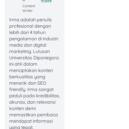
Langsung Tunai Struktural
Content
Kesejahteraan):
Bantuan
Writer
tunai yang sifatnya stimulus
tambahan untuk kelompok
Irma adalah penulis
tertentu.
profesional dengan
lebih dari 4 tahun
pengalaman di industri
4. Bansos Penebalan:
media dan digital
Tambahan bantuan di luar
marketing. Lulusan
nominal reguler, biasanya
Universitas Diponegoro
muncul saat ada kebijakan
ini ahli dalam
khusus.
menciptakan konten
berkualitas yang
5. PIP/KIP Kuliah (Program
menarik dan SEO
Indonesia Pintar/Kartu
friendly. Irma sangat
Indonesia Pintar Kuliah)
:
peduli pada kredibilitas,
Bantuan biaya pendidikan
akurasi, dan relevansi
untuk siswa (PIP) dan
konten demi
mahasiswa (KIP Kuliah).
memastikan pembaca
Untuk KIP Kuliah,
mendapat informasi
cakupannya bisa berupa
yang tepat.
uang kuliah (UKT) dan