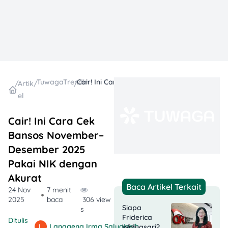
TuwagaTrending
Cair! Ini Cara Cek Bansos November–Desember 2025 Pakai NIK dengan Akurat
/
Artik
/
/
el
Cair! Ini Cara Cek
Bansos November–
Desember 2025
Pakai NIK dengan
Akurat
Baca Artikel Terkait
24 Nov
7 menit
2025
baca
306 view
Siapa
s
Friderica
Ditulis
Langgeng Irma Salugiasih
Widyasari?