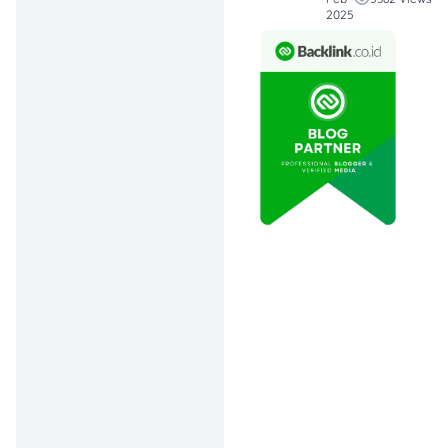
Kemensos.
2025
Apa Itu Bansos
Pemerintah 2025?
Bansos pemerintah adalah
bantuan reguler yang
disalurkan kepada
keluarga kurang mampu
untuk membantu
memenuhi kebutuhan
dasar mereka.
Total ada 8 jenis bansos
yang diberikan selama
tahun 2025 yaitu: