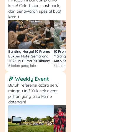
Minggu ini banyak promo
Dari total 8 bansos secara
kece! Cek diskon, cashback,
keseluruhan, pemerintah
dan penawaran spesial buat
menyalurkan 4 bansos
kamu
reguler di triwulan IV
(Oktober–Desember) 2025.
Berikut bansos yang cair
November-Desember 2025:
Banting Harga! 10 Promo
10 Promo Bukber Hotel
Intip 10 Promo Buk
Bukber Hotel Semarang
Malang 2026: Start 75rb,
Hotel Surabaya 202
Program
Periode
Salur
2026 Ini Cuma 90 Ribuan!
Auto Kenyang!
Sultan Harga 100rb
Keteranga
Bansos
Pencairan
Melalui
6 bulan yang lalu
6 bulan yang lalu
6 bulan yang lalu
🎉 Weekly Event
Tahap 4,
Himbara
Okt–Des
jadwal per
Butuh referensi acara seru
PKH
atau
minggu ini? Yuk cek event
2025
daerah
Kantor Pos
pilihan yang bisa kamu
berbeda
datengin!
Disalurkan
Himbara
Okt–Des
bertahap
BPNT
atau
2025
hingga akh
Kantor Pos
Desember