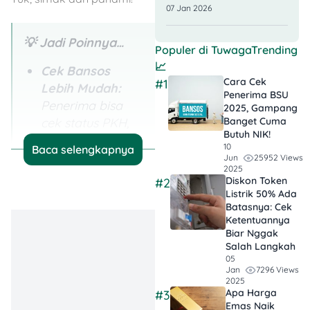
07 Jan 2026
💡 Jadi Poinnya…
Populer di
TuwagaTrending
📈
Cek Bansos
Cara Cek
#1
Lebih Mudah:
Penerima BSU
Penerima bisa
2025, Gampang
cek status PKH,
Banget Cuma
Butuh NIK!
BPNT, Beras 20
10
Baca selengkapnya
kg, dan PBI-JKN
25952 Views
Jun
2025
lewat aplikasi
Diskon Token
#2
atau situs Cek
Listrik 50% Ada
Batasnya: Cek
Bansos hanya
Ketentuannya
pakai NIK.
Biar Nggak
Salah Langkah
Jadwal Cair
05
7296 Views
Berbeda Tiap
Jan
2025
Daerah:
Apa Harga
#3
Penyaluran
Emas Naik