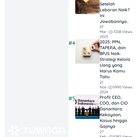
Setelah
bansos
Lebaran Naik?
November–
Ini
Desember 2025
Jawabannya..
07
tidak punya
7208 Views
Mar
tanggal seragam,
2025
2025: PPN,
#4
jadi penting rutin
TAPERA, dan
cek status secara
BPJS Naik:
mandiri.
Strategi Kelola
Uang yang
Harus Kamu
Atasi NIK yang
Tahu
Tidak Terdaftar:
21
Perbaikan data
5990 Views
Nov
2024
harus lewat
Profil CEO,
#5
RT/RW dan desa,
COO, dan CIO
Danantara:
lalu diproses
Kekayaan,
melalui SIKS-NG
Kasus hingga
sebelum
Gajinya
27
divalidasi
5382 Views
Feb