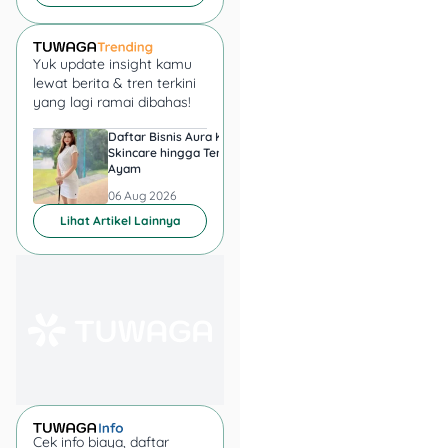
daging ayam yang
disalurkan secara
langsung.
Yuk update insight kamu
lewat berita & tren terkini
yang lagi ramai dibahas!
8. PBI Kesehatan
(Penerima Bantuan Iuran
Daftar Bisnis Aura Kasih,
Hadiah Juara Piala
BPJS Kesehatan):
Bantuan
Skincare hingga Ternak
Presiden 2026 Berapa
Ayam
yang Diperebutkan
iuran BPJS Kesehatan yang
Persib dan Persebay
dibayarkan oleh
06 Aug 2026
06 Aug 2026
pemerintah.
Lihat Artikel Lainnya
Di tahun 2025, mekanisme
penyaluran bansos
diperkuat lagi supaya
makin tepat sasaran.
Terutama setelah
pemerintah memakai Data
Tunggal Sosial Ekonomi
Nasional (DTSEN) sebagai
basis utama menggantikan
Cek info biaya, daftar