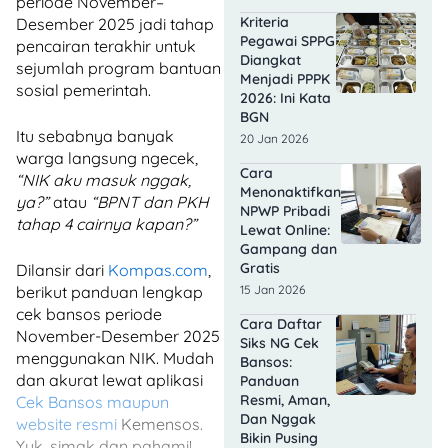
periode November–
Kriteria
Desember 2025 jadi tahap
Pegawai SPPG
pencairan terakhir untuk
Diangkat
sejumlah program bantuan
Menjadi PPPK
sosial pemerintah.
2026: Ini Kata
BGN
Itu sebabnya banyak
20 Jan 2026
warga langsung ngecek,
Cara
“NIK aku masuk nggak,
Menonaktifkan
ya?”
atau
“BPNT dan PKH
NPWP Pribadi
tahap 4 cairnya kapan?”
Lewat Online:
Gampang dan
Gratis
Dilansir dari
Kompas.com
,
berikut panduan lengkap
15 Jan 2026
cek bansos periode
Cara Daftar
November-Desember 2025
Siks NG Cek
menggunakan NIK. Mudah
Bansos:
dan akurat lewat aplikasi
Panduan
Resmi, Aman,
Cek Bansos maupun
Dan Nggak
website resmi
Kemensos.
Bikin Pusing
Yuk, simak dan pahami!