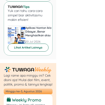
penerima manfaat.
Sedangkan yang baru ada
Yuk cari tahu cara-cara
18,7 juta keluarga penerima
simpel biar aktivitasmu
manfaat,” kata Saifullah
makin efisien!
dalam konferensi pers di
Aplikasi Nonton Iklan
Aplikasi Penghasil 
kantornya, Jakarta, Jumat
Dibayar, Benar
Minta KTP, Aman ata
(7/11/2025).
Menghasilkan atau Cuma
Berbahaya?
Buang Waktu?
20 Jul 2026
20 Jul 2026
Jenis Bansos yang Cair
Lihat Artikel Lainnya
November–Desember
2025
Lagi rame apa minggu ini? Cek
disini aja! Mulai dari film, event,
politik, promo & lainnya lengkap!
Minggu ke-3, Agustus 2026
🛍️ Weekly Promo