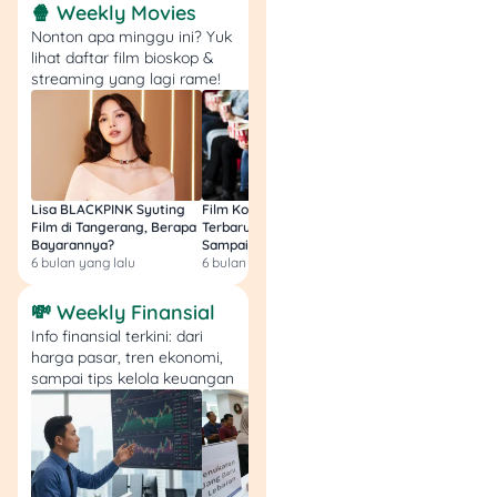
🍿 Weekly Movies
administrasi. Tanyakan
Nonton apa minggu ini? Yuk
langsung ke petugas di
lihat daftar film bioskop &
Samsat agar kamu tidak
streaming yang lagi rame!
kebingungan nanti. Untuk
berjaga-jaga di awal, kamu
bisa bawa uang atau
tabungan
yang cukup, ya.
Lisa BLACKPINK Syuting
Film Komedi Indonesia
Film Avatar: Fire an
6. Pantau Proses
Film di Tangerang, Berapa
Terbaru 2026, Siap Ngakak
Segini Budget Prod
Bayarannya?
Sampai Sakit Perut!
dan Pendapatanny
Verifikasi dan Ambil
6 bulan yang lalu
6 bulan yang lalu
8 bulan yang lalu
BPKB Baru
💸 Weekly Finansial
Setelah pengajuan, proses
Info finansial terkini: dari
verifikasi dan validasi
harga pasar, tren ekonomi,
sampai tips kelola keuangan
dokumen akan memakan
waktu. Kamu bisa terus
memantau
update
pengurusan di Samsat
setempat. Setelah selesai,