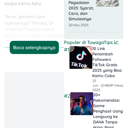
Pegadaian
tanpa kamu tahu.
2025: Syarat,
Cara, dan
Terus, gimana cara
Simulasinya
ngeceknya? Tenang, di
20 Nov 2025
artikel ini Tuwaga bakal
kasih tahu langkah-langkah
simpel buat memastikan
Populer di
TuwagaTips
📈
Baca selengkapnya
apakah BPKB
10 Link
#1
Penambah
kendaraanmu masih aman
Followers
atau sudah berpindah
TikTok Gratis​
tangan. Simak sampai
2025 yang Bisa
habis, ya!
Kamu Coba
23
46581 Views
Jun
Cara Mengetahui BPKB
2025
Sedang Digadaikan
20+
#2
Rekomendasi
atau Tidak
Game
Penghasil Uang
Langsung ke
DANA Tanpa
Iklan​: Pasti