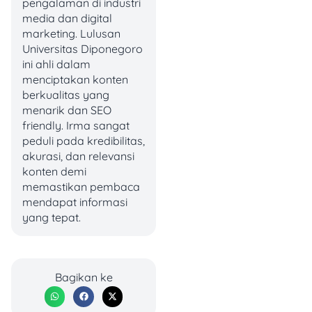
kantor Samsat dengan
pengalaman di industri
membawa dokumen
media dan digital
tersebut agar pengurusan
marketing. Lulusan
BPKB baru bisa diproses.
Universitas Diponegoro
ini ahli dalam
Syarat Dokumen
menciptakan konten
berkualitas yang
Pengurusan BPKB yang
menarik dan SEO
Hilang
friendly. Irma sangat
peduli pada kredibilitas,
Fotokopi KTP atau
akurasi, dan relevansi
SIM
konten demi
Fotokopi STNK
memastikan pembaca
Surat keterangan
mendapat informasi
kehilangan BPKB dari
yang tepat.
kepolisian
Hasil cek fisik
kendaraan (minimal
2 lembar)
Bagikan ke
Surat keterangan
dari bank (bisa dari