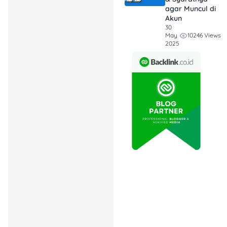
agar Muncul di
Selanjutnya, petugas
Akun
Samsat akan melakukan
30
pengecekan di sistem
10246 Views
May
2025
mereka. Kalau ternyata
BPKB terdaftar dalam
sistem sebagai objek gadai
artinya, BPKB kamu sedang
digadaikan tanpa
sepengetahuanmu.
Terus, gimana solusinya?
Kamu bisa segera
mengajukan surat
kehilangan ke kepolisian
dan untuk pembuatan
BPKB baru.
Cara Mengurus BPKB
yang Hilang