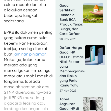
cukup mudah dan bisa
Gadai
dilakukan dengan
Sertifikat
Rumah di
beberapa langkah
Bank BCA:
sederhana.
Produk, Tenor,
Bunga, dan
BPKB itu dokumen penting
Cara Daftar
yang bukan cuma bukti
28 Nov 2025
kepemilikan kendaraan,
Daftar Harga
tapi juga sering dipakai
Gadai HP
buat
jaminan pinjaman
.
OPPO: Estimasi
Makanya, kalau kamu
Nilai, Faktor
merasa ada yang
yang
mencurigakan—misalnya
Mempengaruhi,
motor atau mobil masih di
dan Risiko
yang Perlu
tanganmu, tapi ada
Kamu Tahu
masalah saat pajak atau
27 Nov 2025
STNK diperpanjang—bisa
jadi BPKB-mu sedang
Tabel
digadai di leasing atau
Angsuran
lembaga keuangan lain
Gadai HP di