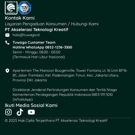
status gadai BPKB juga
perlu kamu lakukan saat
mau beli mobil atau motor
Kontak Kami
bekas biar nggak
Layanan Pengaduan Konsumen / Hubungi Kami
kecolongan. Jadi, pastikan
PT Akselerasi Teknologi Kreatif
tahu gimana langkah-
halo@tuwaga.id
langkahnya, ya.
Tuwaga Customer Team
Hotline WhatsApp 0852-1236-3300
Senin - Minggu: 08.00 - 00.00
Jadi, jangan sampai BPKB
(Termasuk Hari Libur Nasional)
kamu hilang atau
disalahgunakan oleh orang
Apartemen The Mansion Bougenville, Tower Fontana, Lt. 16 Unit BF16-
lain, ya. Segera cek cara
B1, Jalan Trembesi, Kel. Pademangan Timur, Kec. Jakarta Utara,
Provinsi DKI Jakarta
mengetahui BPKB digadai
atau tidak yang udah
Direktorat Jenderal Perlindungan Konsumen dan Tertib Niaga
dijelasin Tuwaga dan
Kementerian Perdagangan Republik Indonesia 0853 1111 1010
(WhatsApp)​
laporkan ke kepolisian dan
Ikuti Media Sosial Kami
Samsat jika kamu merasa
I
T
Y
BPKB hilang atau terindikasi
n
i
o
© 2025 Hak Cipta Terpelihara PT Akselerasi Teknologi Kreatif
digadaikan tanpa izin.
s
k
u
t
t
t