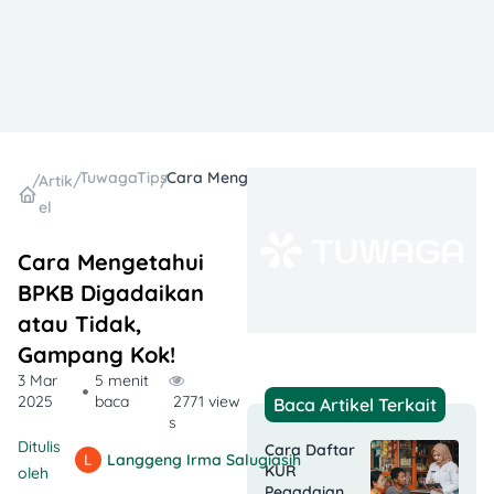
TuwagaTips
Cara Mengetahui BPKB Digadaikan atau Tidak, Gampang Kok!
/
Artik
/
/
el
Cara Mengetahui
BPKB Digadaikan
atau Tidak,
Gampang Kok!
3 Mar
5 menit
2025
baca
2771 view
Baca Artikel Terkait
s
Ditulis
Cara Daftar
Langgeng Irma Salugiasih
KUR
oleh
Pegadaian