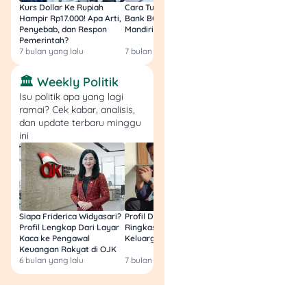
ambil BPKB baru di Samsat
Kurs Dollar Ke Rupiah
Cara Tukar Uang Baru di
Bansos Jabar Tahap
dan pastikan disimpan di
Hampir Rp17.000! Apa Arti,
Bank BCA (Umum, BNI,
Masih Bisa Cair Awa
Penyebab, dan Respon
Mandiri, BRI, dan BSI) 2026!
Ini Jawaban & Cara
tempat yang aman, ya.
Pemerintah?
Resmi
7 bulan yang lalu
7 bulan yang lalu
7 bulan yang lalu
Biaya Bikin BPKB Baru
🏛️ Weekly Politik
Isu politik apa yang lagi
Biaya pembuatan BPKB
ramai? Cek kabar, analisis,
baru yaitu Rp225 ribu untuk
dan update terbaru minggu
BPKB motor dan Rp375
ini
untuk BPKB mobil sesuai
ketentuan Peraturan
Pemerintah Nomor 76
Tahun 2020. Biaya tersebut
berlaku baik untuk
Siapa Friderica Widyasari?
Profil Darma Mangkuluhur:
BLT Kesra 2026 Aka
pembuatan BPKB baru
Profil Lengkap Dari Layar
Ringkas Latar Belakang
Lagi? Ini Fakta Res
maupun penggantian
Kaca ke Pengawal
Keluarga dan Bisnisnya
kepemilikan.
Keuangan Rakyat di OJK
6 bulan yang lalu
7 bulan yang lalu
8 bulan yang lalu
Pastikan kamu sudah siap
dengan biaya ini agar