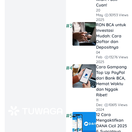
Cuan!
20
30153 Views
May
2025
RDN BCA untuk
#3
Investasi
Mudah: Cara
Kamu bisa mengecek
Daftar dan
apakah BPKB sedang
Depositnya
digadaikan tanpa
04
13276 Views
Feb
sepengetahuanmu dengan
2025
cara datang ke kantor
Cara Gampang
#4
Samsat terdekat.
Top Up PayPal
Sesampainya di sana,
dari Bank BCA,
Hemat Waktu
beritahu petugas kalau
dan Nggak
kamu ingin melacak
Ribet!
keberadaan BPKB kamu,
11
apakah ada tanda-tanda
10615 Views
Dec
2024
sedang digadaikan tanpa
12 Cara
#5
izin atau tidak.
Mengaktifkan
DANA Cicil 2025
& Syaratnya