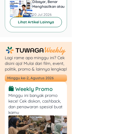
Dibayar, Benar
Minta KTP, Aman ata
kendaraan kamu sesuai
Menghasilkan atau Cuma
Berbahaya?
Buang Waktu?
dengan data yang tercatat
20 Jul 2026
20 Jul 2026
di sistem Samsat.
Lihat Artikel Lainnya
Setelah pemeriksaan
selesai, kamu akan
mendapatkan Berita Acara
Pemeriksaan Fisik
Lagi rame apa minggu ini? Cek
Kendaraan.
disini aja! Mulai dari film, event,
politik, promo & lainnya lengkap!
3. Siapkan Dokumen
Minggu ke-2, Agustus 2026
yang Diperlukan
🛍️ Weekly Promo
Pastikan kamu sudah
Minggu ini banyak promo
kece! Cek diskon, cashback,
menyiapkan semua
dan penawaran spesial buat
dokumen yang dibutuhkan,
kamu
seperti fotokopi KTP, STNK,
Surat Kehilangan, dan
Berita Acara Pemeriksaan