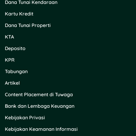
Dana Tunai Kendaraan
Data tidak tersedia
Kartu Kredit
Dana Tunai Properti
Selalu Jaga BPKB agar
KTA
Tidak Disalahgunakan
Deposito
KPR
Tabungan
Artikel
Content Placement di Tuwaga
BPKB itu dokumen yang
penting banget. Tanpa
Bank dan Lembaga Keuangan
BPKB, harga jual
Kebijakan Privasi
kendaraan kamu bakal
lebih rendah dari harga
Kebijakan Keamanan Informasi
pasaran. Selain itu, cek