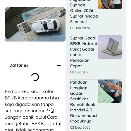
Syariah
Online 2026:
Syarat hingga
Simulasi!
06 Jan 2026
Syarat Gadai
BPKB Motor di
Pusat Gadai
untuk
Pencairan
Daftar isi
Cepat
08 Dec 2025
Panduan
Lengkap
Pernah kepikiran kalau
Gadai
BPKB kendaraanmu bisa
Sertifikat
saja digadaikan tanpa
Rumah Bank
Mandiri & 3
sepengetahuanmu? 🤔
Rekomendasi
Jangan panik dulu! Cara
Produknya
mengetahui BPKB digadai
02 Dec 2025
atau tidak sebenarnya