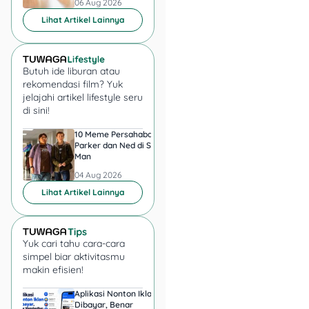
06 Aug 2026
06 Aug 2026
Baca
Lihat Artikel Lainnya
Juga:
Compound
Interest 101: Investasi
Tanpa Ribet!
Butuh ide liburan atau
rekomendasi film? Yuk
jelajahi artikel lifestyle seru
Bagaimana Cara
di sini!
Mencapai Kebebasan
10 Meme Persahabatan
7 Meme Halu Jadi Sp
Finansial ala FIRE?
Parker dan Ned di Spider-
Man setelah Nonton
Man
04 Aug 2026
04 Aug 2026
Lihat Artikel Lainnya
Yuk cari tahu cara-cara
simpel biar aktivitasmu
makin efisien!
Kalau kamu satu dari
Aplikasi Nonton Iklan
Aplikasi Penghasil 
sekian banyak yang mau
Dibayar, Benar
Minta KTP, Aman ata