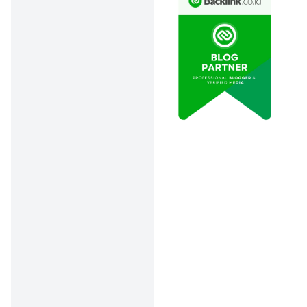
FIRE
movement,
singkatan
dari
Financial
Independence, Retire Early
,
kalau diterjemahkan
secara harfiah berarti
‘Kemandirian Finansial,
Pensiun Dini’. Konsep yang
lagi ngetrend ini
sebenarnya cukup
sederhana:
kumpulkan
cukup dana sehingga
kamu bisa memilih untuk
berhenti bekerja jauh
sebelum usia pensiun
resmi tiba
.
Di Indonesia, gerakan ini
mulai banyak dapat
perhatian karena jadi
sebuah cara baru dalam