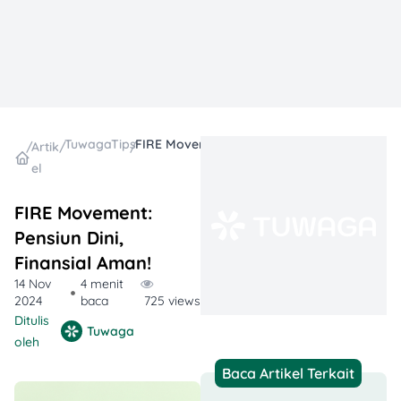
TuwagaTips
FIRE Movement: Pensiun Dini, Finansial Aman!
/
Artik
/
/
el
FIRE Movement:
Pensiun Dini,
Finansial Aman!
14 Nov
4 menit
2024
baca
725 views
Ditulis
Tuwaga
oleh
Baca Artikel Terkait