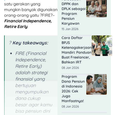
satu gerakan yang
DPPK dan
DPLK sebagai
mungkin banyak digunakan
Program
orang-orang yaitu ?FIRE?–
Pensiun
Financial Independence,
Karyawan
Retire Early
.
15 Jan 2026
Cara Daftar
?
Key takeaways:
BPJS
Ketenagakerjaan
Mandiri: Panduan
FIRE (
Financial
Buat Freelancer,
Independence,
Bahkan IRT
Retire Early
)
08 Jan 2026
adalah strategi
Program
finansial yang
Dana Pensiun
bertujuan
di Indonesia
mengumpulkan
2026: Cek
Juga
dana cukup
Manfaatnya!
besar agar kamu
08 Jan 2026
bisa pensiun dini