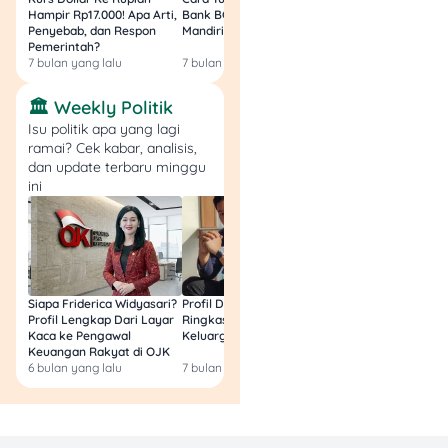
Hampir Rp17.000! Apa Arti,
Bank BCA (Umum, BNI,
Masih Bisa Cair Awa
kamu. Biasanya, aturan
Penyebab, dan Respon
Mandiri, BRI, dan BSI) 2026!
Ini Jawaban & Cara
umum dari FIRE
movement
Pemerintah?
Resmi
adalah punya dana yang
7 bulan yang lalu
7 bulan yang lalu
7 bulan yang lalu
setara 25 kali pengeluaran
🏛️ Weekly Politik
tahunanmu, dengan asumsi
kamu hanya akan menarik
Isu politik apa yang lagi
ramai? Cek kabar, analisis,
4% per tahun.
dan update terbaru minggu
ini
Jadi, kalau misalnya
pengeluaran bulananmu
adalah Rp3 juta, maka
kamu perlu memiliki dana
Siapa Friderica Widyasari?
Profil Darma Mangkuluhur:
BLT Kesra 2026 Aka
pensiun sebesar Rp900
Profil Lengkap Dari Layar
Ringkas Latar Belakang
Lagi? Ini Fakta Res
juta, dengan asumsi setiap
Kaca ke Pengawal
Keluarga dan Bisnisnya
Keuangan Rakyat di OJK
tahunnya kamu hanya
6 bulan yang lalu
7 bulan yang lalu
8 bulan yang lalu
akan ambil Rp36 juta untuk
biaya hidup ketika pensiun.