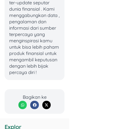
anak muda cenderung lebih
ter-update seputar
fokus pada
experience
di
dunia finansial . Kami
masa muda, seperti konser
menggabungkan data ,
dan acara lainnya, bahkan
pengalaman dan
jika harus berhutang.
informasi dari sumber
terpercaya yang
menginspirasi kamu
Walau pemahaman
untuk bisa lebih paham
tentang dana pensiun
produk finansial untuk
sudah semakin baik, sekitar
mengambil keputusan
30% orang sudah paham
dengan lebih bijak
konsepnya di 2022 (naik
percaya diri !
dari 14% di 2019),
sayangnya yang benar-
benar memanfaatkannya
masih sedikit—sekitar 5%
Bagikan ke
saja. Artinya, banyak yang
tahu tentang dana pensiun,
tapi belum
memaksimalkan
penggunaannya untuk
Explor