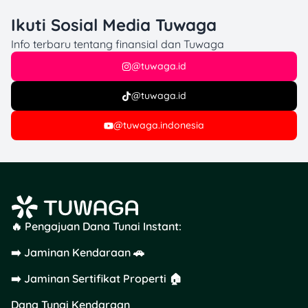
Jadi rencana pensiun dini
perlu diperhitungkan
Ikuti Sosial Media Tuwaga
matang-matang agar tetap
Info terbaru tentang finansial dan Tuwaga
aman. Pastikan juga
strategi kamu sesuai
@tuwaga.id
dengan aturan dan kondisi
ekonomi di sini. Dengan
@tuwaga.id
begitu, rencana menuju
kebebasan finansial jadi
@tuwaga.indonesia
lebih realistis dan sesuai
kebutuhan kamu!
🔥 Pengajuan Dana Tunai Instant:
➡️ Jaminan Kendaraan 🚗
➡️ Jaminan Sertifikat Properti 🏠
FIRE
Movement
bukan
Dana Tunai Kendaraan