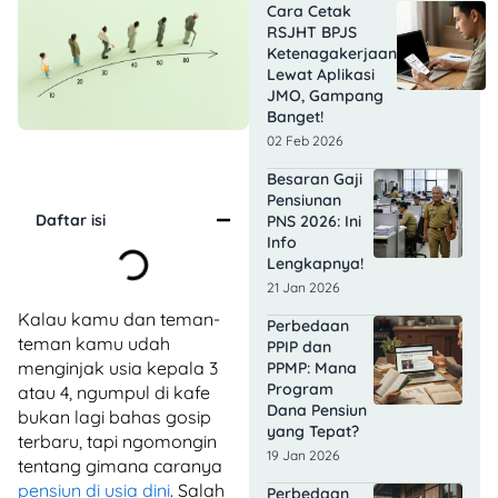
Cara Cetak
RSJHT BPJS
Ketenagakerjaan
Lewat Aplikasi
JMO, Gampang
Banget!
02 Feb 2026
Besaran Gaji
Pensiunan
Daftar isi
PNS 2026: Ini
Info
Lengkapnya!
21 Jan 2026
Kalau kamu dan teman-
Perbedaan
teman kamu udah
PPIP dan
menginjak usia kepala 3
PPMP: Mana
Program
atau 4, ngumpul di kafe
Dana Pensiun
bukan lagi bahas gosip
yang Tepat?
terbaru, tapi ngomongin
19 Jan 2026
tentang gimana caranya
pensiun di usia dini
. Salah
Perbedaan