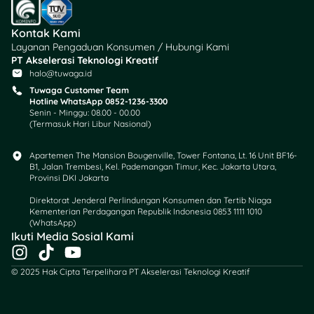
berguna, artikel ini
diharapkan dapat
Kontak Kami
membantu pembaca
Layanan Pengaduan Konsumen / Hubungi Kami
memahami dan memulai
PT Akselerasi Teknologi Kreatif
halo@tuwaga.id
perjalanan mereka menuju
kebebasan finansial
Tuwaga Customer Team
Hotline WhatsApp 0852-1236-3300
dengan lebih percaya diri
Senin - Minggu: 08.00 - 00.00
dan terinformasi. Apakah
(Termasuk Hari Libur Nasional)
Anda siap untuk memulai
perjalanan Anda?
Apartemen The Mansion Bougenville, Tower Fontana, Lt. 16 Unit BF16-
B1, Jalan Trembesi, Kel. Pademangan Timur, Kec. Jakarta Utara,
Provinsi DKI Jakarta
Direktorat Jenderal Perlindungan Konsumen dan Tertib Niaga
Kementerian Perdagangan Republik Indonesia 0853 1111 1010
(WhatsApp)​
Ikuti Media Sosial Kami
I
T
Y
n
i
o
© 2025 Hak Cipta Terpelihara PT Akselerasi Teknologi Kreatif
s
k
u
t
t
t