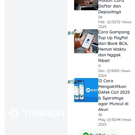
Mudah: Cara
kali pengeluaran
Daftar dan
Depositnya
perbulan.
04
13272 Views
Feb
2025
Cara Gampang
#4
Top Up PayPal
Di luar negeri, FIRE
dari Bank BCA,
movement
ini lebih dari tren,
Hemat Waktu
tapi sebuah
strategi
dan Nggak
keuangan
yang diyakini
Ribet!
11
bisa membawanya ke
10615 Views
Dec
kebebasan finansial lebih
2024
cepat daripada yang
12 Cara
#5
banyak orang bayangkan.
Mengaktifkan
DANA Cicil 2025
Kalau kamu mau coba FIRE
& Syaratnya
Movement juga, yuk belajar
agar Muncul di
bareng TuWaGa!
Akun
30
10244 Views
May
Mengenal FIRE
2025
Movement