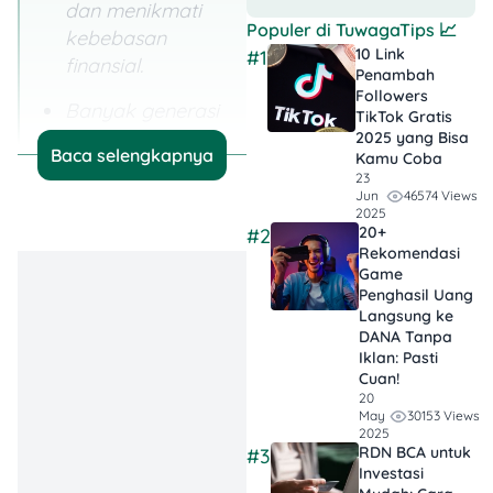
dan menikmati
Populer di
TuwagaTips
📈
kebebasan
10 Link
#1
finansial.
Penambah
Followers
Banyak generasi
TikTok Gratis​
milenial dan gen
2025 yang Bisa
Baca selengkapnya
Kamu Coba
Z masih merasa
23
pensiun adalah
46574 Views
Jun
2025
sesuatu yang
20+
#2
jauh dan belum
Rekomendasi
mempersiapkan
Game
Penghasil Uang
dana pensiun.
Langsung ke
DANA Tanpa
Idealnya untuk
Iklan​: Pasti
mengikuti FIRE
Cuan!
20
Movement, kamu
30153 Views
May
perlu memiliki
2025
RDN BCA untuk
#3
tabungan
Investasi
sebanyak 300