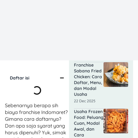
15 Jan 2026
Ini 5
Kelebihan &
Kekurangan
Bisnis
Franchise
Makanan
Tahun 2026!
05 Jan 2026
Franchise
Sabana Fried
Chicken: Cara
Daftar isi
Daftar, Menu,
dan Modal
Usaha
22 Dec 2025
Sebenarnya berapa sih
Usaha Frozen
biaya franchise Indomaret?
Food: Peluang
Gimana cara daftarnya?
Cuan, Modal
Dan apa saja syarat yang
Awal, dan
harus dipenuhi? Yuk, simak
Cara