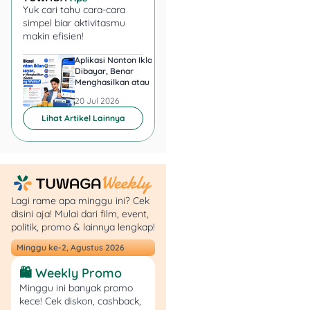
Tim Indomaret
Yuk cari tahu cara-cara
simpel biar aktivitasmu
Setelah pengajuan, tim
makin efisien!
Indomaret akan melakukan
Aplikasi Nonton Iklan
Aplikasi Penghasil 
survey ke lokasi yang
Dibayar, Benar
Minta KTP, Aman ata
kamu ajukan. Mereka akan
Menghasilkan atau Cuma
Berbahaya?
menilai apakah lokasi
Buang Waktu?
20 Jul 2026
20 Jul 2026
tersebut layak untuk dibuka
Lihat Artikel Lainnya
toko baru.
6. Tanda Tangan
Kontrak & Pembayaran
Lagi rame apa minggu ini? Cek
Jika lokasi disetujui, kamu
disini aja! Mulai dari film, event,
akan menandatangani
politik, promo & lainnya lengkap!
kontrak kerja sama dan
Minggu ke-2, Agustus 2026
melakukan pembayaran
franchise fee serta biaya
🛍️ Weekly Promo
lainnya sesuai estimasi
Minggu ini banyak promo
awal.
kece! Cek diskon, cashback,