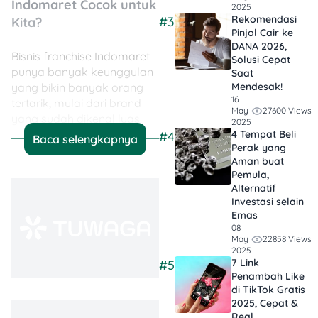
Indomaret Cocok untuk
2025
Rekomendasi
#3
Kita?
Pinjol Cair ke
DANA 2026,
Bisnis franchise Indomaret
Solusi Cepat
punya banyak keunggulan
Saat
yang bikin banyak orang
Mendesak!
16
tertarik, mulai dari brand
27600 Views
May
yang sudah dikenal luas,
2025
sistem operasional yang
4 Tempat Beli
#4
Baca selengkapnya
Perak yang
jelas, hingga peluang cuan
Aman buat
yang menjanjikan.
Pemula,
Alternatif
Investasi selain
Emas
Dengan sistem yang sudah
08
terbukti, kamu nggak perlu
22858 Views
May
pusing membangun bisnis
2025
7 Link
#5
dari nol. Tinggal ikuti
Penambah Like
prosedur, siapkan modal,
di TikTok Gratis
dan Indomaret siap jadi
2025, Cepat &
milikmu!
Real