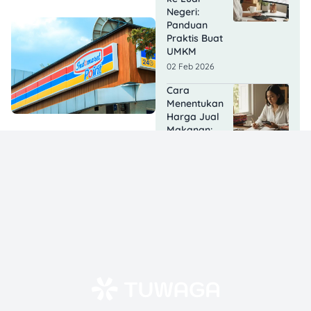
Negeri:
Panduan
Praktis Buat
UMKM
02 Feb 2026
Cara
Menentukan
Harga Jual
Makanan:
Rumus HPP,
Margin, &
Strategi Biar
Nggak Rugi
28 Jan 2026
Franchise
Kopi Di
Bawah 10
Juta: Ini
Pilihan &
Strategi di
2026