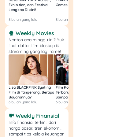
toko langsung ramai!
Exhibition, dan Festival
Games Malam Ini, Gratis!
Zambia U17 Nanti 
Lengkap Di sini!
Gratis & Legal Tanp
Login!
Tips Sukses Bisnis
8 bulan yang lalu
8 bulan yang lalu
9 bulan yang lalu
Franchise Indomaret
🍿 Weekly Movies
Nonton apa minggu ini? Yuk
Berikut ini adalah beberapa
lihat daftar film bioskop &
tips yang bisa kamu
streaming yang lagi rame!
terapkan agar sukses
berbisnis franchise
Indomaret:
Pilih lokasi yang
Lisa BLACKPINK Syuting
Film Komedi Indonesia
Film Avatar: Fire an
benar-benar
Film di Tangerang, Berapa
Terbaru 2026, Siap Ngakak
Segini Budget Prod
strategis dan mudah
Bayarannya?
Sampai Sakit Perut!
dan Pendapatanny
diakses banyak
6 bulan yang lalu
6 bulan yang lalu
8 bulan yang lalu
orang.
💸 Weekly Finansial
Aktif dalam promosi,
baik offline maupun
Info finansial terkini: dari
harga pasar, tren ekonomi,
online, misalnya
sampai tips kelola keuangan
lewat media sosial.