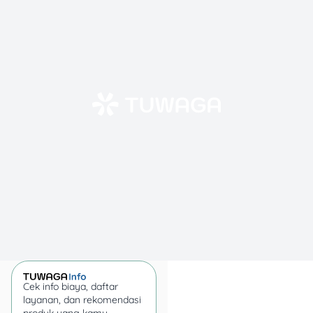
punya KTP dan KK sebagai
bukti WNI. Dokumen ini
wajib untuk proses
administrasi awal.
2. Tentukan Lokasi Toko
Pilih lokasi yang strategis,
dekat dengan pemukiman,
perkantoran, atau kampus.
Lokasi yang ramai bakal
meningkatkan peluang
sukses bisnismu!
3. Lengkapi Dokumen
Usaha
Urus semua izin usaha yang
Cek info biaya, daftar
layanan, dan rekomendasi
dibutuhkan, seperti IMB,