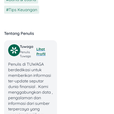
Tips Keuangan
Tentang Penulis
Tuwaga
Lihat
Penulis
Profil
Tuwaga
Penulis di TUWAGA
berdedikasi untuk
memberikan informasi
Warga Negara
ter-update seputar
Indonesia (WNI)
dunia finansial . Kami
Memiliki lokasi
menggabungkan data ,
strategis di area
pengalaman dan
komersial dengan
informasi dari sumber
luas ideal sekitar 120-
terpercaya yang
299 m²