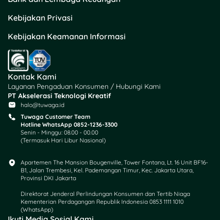
kendaraan, langsung aja
cek ke
Tuwaga
!
Kebijakan Privasi
Kebijakan Keamanan Informasi
Kontak Kami
Layanan Pengaduan Konsumen / Hubungi Kami
PT Akselerasi Teknologi Kreatif
halo@tuwaga.id
Tuwaga Customer Team
Hotline WhatsApp 0852-1236-3300
Senin - Minggu: 08.00 - 00.00
(Termasuk Hari Libur Nasional)
Apartemen The Mansion Bougenville, Tower Fontana, Lt. 16 Unit BF16-
B1, Jalan Trembesi, Kel. Pademangan Timur, Kec. Jakarta Utara,
Provinsi DKI Jakarta
Direktorat Jenderal Perlindungan Konsumen dan Tertib Niaga
Kementerian Perdagangan Republik Indonesia 0853 1111 1010
(WhatsApp)​
Ikuti Media Sosial Kami