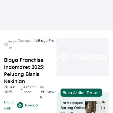
TuwagaInfo
Biaya Franchise Indomaret 2025: Peluang Bisnis Kekinian
/
Artik
/
/
el
Biaya Franchise
Indomaret 2025:
Peluang Bisnis
Kekinian
20 Jun
4 menit
2025
baca
501 view
Baca Artikel Terkait
s
Ditulis
Cara Menjual
Tuwaga
Barang Online
oleh
ke Luar