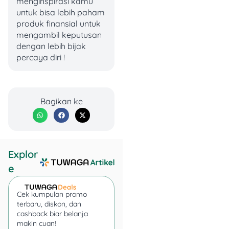
menginspirasi kamu
Kelengkapan
untuk bisa lebih paham
dokumen usaha,
produk finansial untuk
seperti SIUP, TDP,
mengambil keputusan
IUTM/IUTS, IMB/IPB
dengan lebih bijak
Ruko, UUG/HO,
percaya diri !
STPW, NPWP, PKP,
dan dokumen
pendukung lainnya
Komitmen modal
Bagikan ke
sesuai estimasi biaya
investasi awal
Punya semangat
entrepreneur dan
siap fokus
Explor
menjalankan bisnis
e
franchise Indomaret
Cek kumpulan promo
Selain itu, kamu juga harus
terbaru, diskon, dan
siap mengikuti sistem dan
cashback biar belanja
SOP yang sudah ditetapkan
makin cuan!