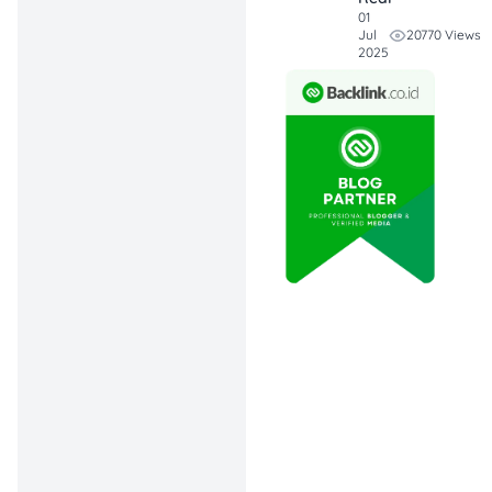
01
20770 Views
Jul
Berapa Biaya Franchise
2025
Indomaret di 2025?
Sebelum mulai, penting
banget buat tahu dulu
berapa modal yang harus
disiapkan. Berdasarkan
update terbaru tahun 2025,
berikut rincian biaya
franchise Indomaret
menurut situs
detik.com
:
Franchise fee (5
tahun): Rp 36 juta
Biaya promosi &
persiapan
pembukaan toko: Rp
9,5 juta
Renovasi &