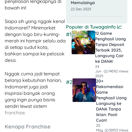
penjelasan lengkapnya di
Memulainya
bawah ini!
22 Dec 2025
Siapa sih yang nggak kenal
Populer di
TuwagaInfo
📈
Indomaret? Minimarket
12 Game
#1
dengan logo biru-kuning-
Penghasil Uang
merah ini hampir selalu ada
Tanpa Deposit
di setiap sudut kota,
Terbaik 2025,
bahkan sampai ke pelosok
Langsung Cair
desa.
ke DANA!
24
74592 Views
Jun
Nggak cuma jadi tempat
2025
belanja kebutuhan harian,
20+
#2
Indomaret juga jadi
Rekomendasi
Game
inspirasi banyak orang
Penghasil Uang
yang ingin punya bisnis
Langsung ke
sendiri lewat sistem
DANA Tanpa
franchise.
Iklan​: Pasti
Cuan!
Kenapa Franchise
20
30153 Views
May