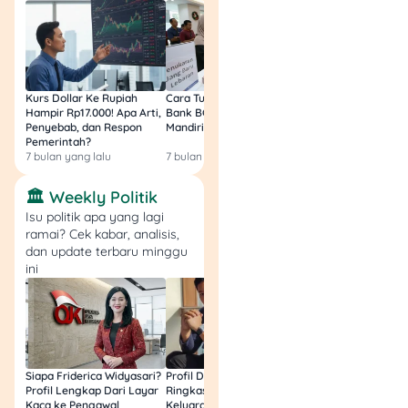
Ikuti pelatihan dan
arahan dari
Indomaret supaya
operasional toko
berjalan lancar.
Kurs Dollar Ke Rupiah
Cara Tukar Uang Baru di
Bansos Jabar Tahap
Hampir Rp17.000! Apa Arti,
Bank BCA (Umum, BNI,
Masih Bisa Cair Awa
Kelola keuangan
Penyebab, dan Respon
Mandiri, BRI, dan BSI) 2026!
Ini Jawaban & Cara
dengan baik dan
Pemerintah?
Resmi
rajin evaluasi
7 bulan yang lalu
7 bulan yang lalu
7 bulan yang lalu
penjualan setiap
🏛️ Weekly Politik
bulan.
Jaga kualitas
Isu politik apa yang lagi
ramai? Cek kabar, analisis,
layanan agar
dan update terbaru minggu
pelanggan betah
ini
dan jadi langganan
tetap.
Rekomendasi
Siapa Friderica Widyasari?
Profil Darma Mangkuluhur:
BLT Kesra 2026 Aka
Produk
Profil Lengkap Dari Layar
Ringkas Latar Belakang
Lagi? Ini Fakta Res
Kaca ke Pengawal
Keluarga dan Bisnisnya