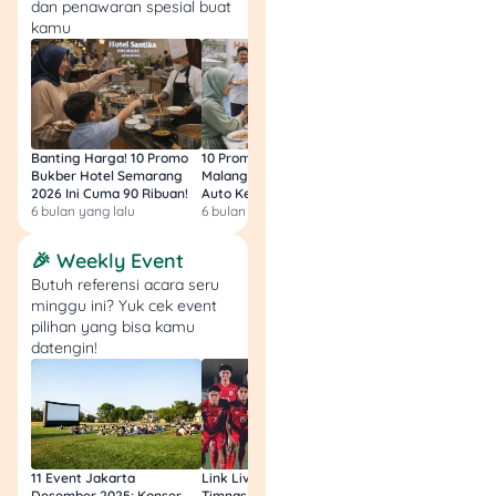
dan penawaran spesial buat
kamu
7. Renovasi & Persiapan
Toko
Setelah pembayaran,
proses renovasi dan
Banting Harga! 10 Promo
10 Promo Bukber Hotel
Intip 10 Promo Buk
pengadaan peralatan akan
Bukber Hotel Semarang
Malang 2026: Start 75rb,
Hotel Surabaya 202
dimulai. Tim Indomaret juga
2026 Ini Cuma 90 Ribuan!
Auto Kenyang!
Sultan Harga 100rb
akan membantu proses
6 bulan yang lalu
6 bulan yang lalu
6 bulan yang lalu
pelatihan karyawan dan
🎉 Weekly Event
sistem operasional toko.
Butuh referensi acara seru
minggu ini? Yuk cek event
8. Grand Opening
pilihan yang bisa kamu
datengin!
Setelah semua siap, toko
Indomaret milikmu siap
dibuka dan mulai
beroperasi. Jangan lupa
manfaatkan momen grand
11 Event Jakarta
Link Live Streaming
Link Live Streamin
opening untuk promosi biar
Desember 2025: Konser,
Timnas vs Filipina SEA
Timnas Indonesia U