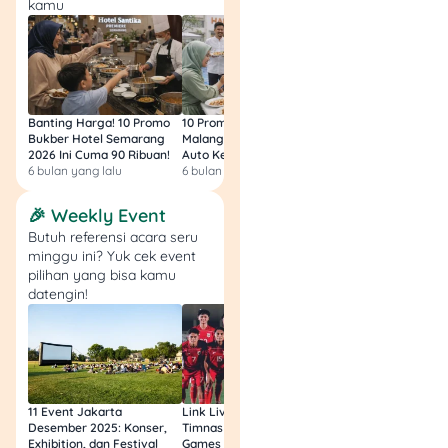
Council dan APEPI. Jadi
kamu
secara kredibilitas, nggak
kalah sama keempat
merek emas sebelumnya.
Banting Harga! 10 Promo
10 Promo Bukber Hotel
Intip 10 Promo Buk
Bukber Hotel Semarang
Malang 2026: Start 75rb,
Hotel Surabaya 202
Kelebihan emas Lotus
2026 Ini Cuma 90 Ribuan!
Auto Kenyang!
Sultan Harga 100rb
Archi:
6 bulan yang lalu
6 bulan yang lalu
6 bulan yang lalu
🎉 Weekly Event
Emas 24 karat murni
(99,99%).
Butuh referensi acara seru
minggu ini? Yuk cek event
Sertifikat resmi dari
pilihan yang bisa kamu
produsennya.
datengin!
Ukuran mulai dari 1
gram, desainnya
clean dan modern.
Tampilan kemasan
mewah, cocok buat
kado spesial juga.
11 Event Jakarta
Link Live Streaming
Link Live Streamin
Desember 2025: Konser,
Timnas vs Filipina SEA
Timnas Indonesia U
Exhibition, dan Festival
Games Malam Ini, Gratis!
Zambia U17 Nanti 