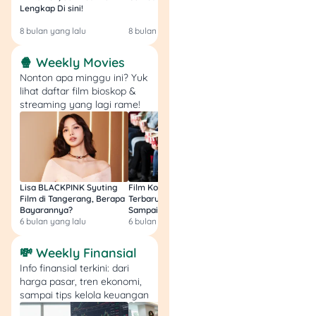
Kalau kamu tipe yang juga
Lengkap Di sini!
Gratis & Legal Tanp
Login!
memperhatikan visual dan
8 bulan yang lalu
8 bulan yang lalu
9 bulan yang lalu
gaya, emas Lotus Archi ini
cocok jadi pilihan buat
🍿 Weekly Movies
investasi emas batangan.
Nonton apa minggu ini? Yuk
lihat daftar film bioskop &
streaming yang lagi rame!
Rekomendasi
Produk
Amar Bank Tunaiku
Mandiri SKYZ Maste
Lisa BLACKPINK Syuting
Film Komedi Indonesia
Film Avatar: Fire an
Film di Tangerang, Berapa
Terbaru 2026, Siap Ngakak
Segini Budget Prod
Fitur dan Benefit
Fitur dan Benefit
Bayarannya?
Sampai Sakit Perut!
dan Pendapatanny
6 bulan yang lalu
6 bulan yang lalu
8 bulan yang lalu
Bunga
Annual Fee
💸 Weekly Finansial
3% - 5% per bulan
Rp300.000 (Gratis tah
pertama)
Info finansial terkini: dari
Pencairan Maksimum
harga pasar, tren ekonomi,
Konversi Poin
Rp30.000.000
sampai tips kelola keuangan
Setiap transaksi Rp20