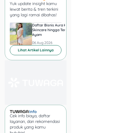
Yuk update insight kamu
lewat berita & tren terkini
yang lagi ramai dibahas!
Kalau kamu sering mampir
ke Pegadaian, pasti sudah
Daftar Bisnis Aura Kasih,
Hadiah Juara Piala
nggak asing sama merek
Skincare hingga Ternak
Presiden 2026 Berapa
Ayam
yang Diperebutkan
emas ini. Galeri 24 adalah
Persib dan Persebay
emas batangan resmi yang
06 Aug 2026
06 Aug 2026
dijual oleh anak usaha
Lihat Artikel Lainnya
Pegadaian. Asyiknya,
sekarang sudah tersedia
dan gampang dibeli lewat
aplikasi Pegadaian Digital
atau
website
Galeri 24
.
Kelebihan emas Galeri 24:
Emas 24 karat murni
Cek info biaya, daftar
(99,99%).
layanan, dan rekomendasi
Ukuran bervariasi
produk yang kamu
dari 1 gram sampai
butuhin!