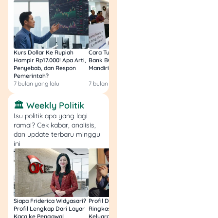
tradisional.
❌ Kekurangan: Nggak
praktis, nggak mendukung
pembayaran jarak jauh.
Kurs Dollar Ke Rupiah
Cara Tukar Uang Baru di
Bansos Jabar Tahap
Soal mana yang paling
Hampir Rp17.000! Apa Arti,
Bank BCA (Umum, BNI,
Masih Bisa Cair Awa
Penyebab, dan Respon
Mandiri, BRI, dan BSI) 2026!
Ini Jawaban & Cara
untung antara QRIS dan
Pemerintah?
Resmi
uang elektronik dengan
7 bulan yang lalu
7 bulan yang lalu
7 bulan yang lalu
cash
, masing-masing
punya kelebihan dan
🏛️ Weekly Politik
kekurangannya. Kamu bisa
Isu politik apa yang lagi
menyesuaikannya dengan
ramai? Cek kabar, analisis,
dan update terbaru minggu
kebutuhan untuk transaksi
ini
sehari-hari.
Dampak PPN 12% pada
Transaksi Elektronik ke
Kita
Siapa Friderica Widyasari?
Profil Darma Mangkuluhur:
BLT Kesra 2026 Aka
Profil Lengkap Dari Layar
Ringkas Latar Belakang
Lagi? Ini Fakta Res
QRIS dan pembayaran
Kaca ke Pengawal
Keluarga dan Bisnisnya