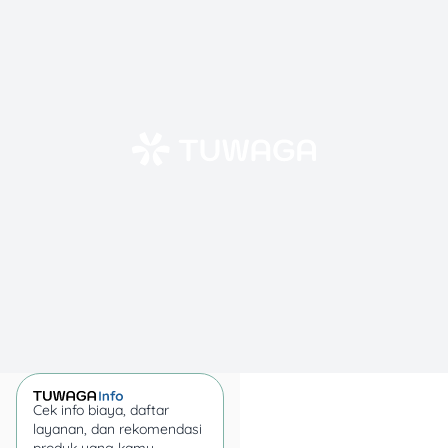
dengan berlakunya UU PPN
Nomor 8 Tahun 1983.
Lalu pada Minggu
(22/12/2024), Menteri
Koordinator Bidang
Perekonomian Airlangga
Hartarto
mengklarifikasi
bahwa transaksi
pembayaran QRIS nggak
dikenakan PPN 12%. Nggak
cuma transaksi di
Indonesia, tapi juga di
negara Asia lainnya, seperti
Singapura, Malaysia,
Vietnam, dan Thailand.
Kalau kita lihat UU Nomor 7
Tahun 2021 tentang
Cek info biaya, daftar
layanan, dan rekomendasi
Harmonisasi Peraturan