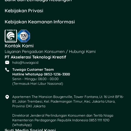
harga produk bisa
Kebijakan Privasi
jadi lebih mahal, atau
Pilih nanggung
Kebijakan Keamanan Informasi
sendiri PPN 12%
tanpa naikin harga
produk biar nggak
kehilangan
Kontak Kami
pelanggan, tapi
Layanan Pengaduan Konsumen / Hubungi Kami
margin keuntungan
PT Akselerasi Teknologi Kreatif
halo@tuwaga.id
lebih dikit.
Tuwaga Customer Team
Hotline WhatsApp 0852-1236-3300
2. Efek pada Ekosistem
Senin - Minggu: 08.00 - 00.00
Digital
(Termasuk Hari Libur Nasional)
Apartemen The Mansion Bougenville, Tower Fontana, Lt. 16 Unit BF16-
Pengenaan PPN 12% ke
B1, Jalan Trembesi, Kel. Pademangan Timur, Kec. Jakarta Utara,
biaya layanan uang
Provinsi DKI Jakarta
elektronik berpotensi
Direktorat Jenderal Perlindungan Konsumen dan Tertib Niaga
adopsi teknologi
Kementerian Perdagangan Republik Indonesia 0853 1111 1010
pembayaran digital jadi
(WhatsApp)​
Ikuti Media Sosial Kami
lambat. UMKM atau