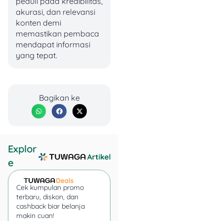
peduli pada kredibilitas,
Tapi, sebenernya gimana
akurasi, dan relevansi
sih, sistem pengenaan PPN
konten demi
12% pada transaksi uang
memastikan pembaca
elektronik? Apakah tiap kita
mendapat informasi
beli barang/jasa dan bayar
yang tepat.
pakai QRIS udah termasuk
ditambah PPN 12%? Buat
tahu jawabannya, simak
penjelasan di bawah ini, ya.
Bagikan ke
Explor
e
Cek kumpulan promo
terbaru, diskon, dan
cashback biar belanja
makin cuan!