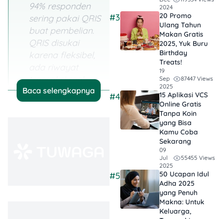
94% responden
2024
20 Promo
#3
sering pakai QRIS
Ulang Tahun
buat pembelian.
Makan Gratis
QRIS disukai
2025, Yuk Buru
Birthday
karena fleksibel,
Treats!
ada riwayat
19
transaksi
real-
87447 Views
Sep
2025
Baca selengkapnya
time
, cepat dan
15 Aplikasi VCS
#4
aman.
Online Gratis
Tanpa Koin
yang Bisa
PPN 12%
Kamu Coba
Dikenakan pada
Sekarang
QRIS?
Menurut
09
55455 Views
Jul
UU Nomor 7
2025
Tahun 2021
50 Ucapan Idul
#5
Adha 2025
tentang
yang Penuh
Harmonisasi
Makna: Untuk
Peraturan
Keluarga,