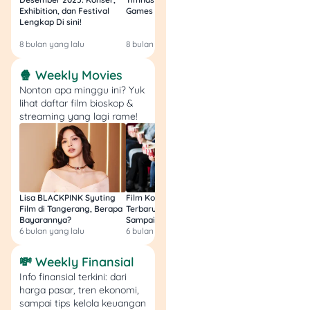
QRIS dan uang elektronik vs
Exhibition, dan Festival
Games Malam Ini, Gratis!
Zambia U17 Nanti 
cash.
Lengkap Di sini!
Gratis & Legal Tanp
Login!
8 bulan yang lalu
8 bulan yang lalu
9 bulan yang lalu
Kelebihan dan Kekurangan
QRIS dan Elektronik
🍿 Weekly Movies
Nonton apa minggu ini? Yuk
✅ Kelebihan: Cepat, praktis,
lihat daftar film bioskop &
streaming yang lagi rame!
efisien, cocok buat gaya
hidup
cashless
.
❌ Kekurangan
:
Ada biaya
layanan + pajaknya,
kurang cocok buat
transaksi kecil.
Lisa BLACKPINK Syuting
Film Komedi Indonesia
Film Avatar: Fire an
Film di Tangerang, Berapa
Terbaru 2026, Siap Ngakak
Segini Budget Prod
Bayarannya?
Sampai Sakit Perut!
dan Pendapatanny
Kelebihan dan Kekurangan
6 bulan yang lalu
6 bulan yang lalu
8 bulan yang lalu
Cash
💸 Weekly Finansial
✅ Kelebihan: Nggak ada
Info finansial terkini: dari
biaya tambahan, cocok
harga pasar, tren ekonomi,
buat transaksi kecil dan
sampai tips kelola keuangan