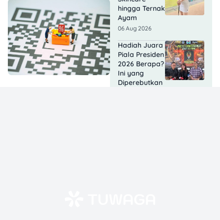
hingga Ternak
Ayam
06 Aug 2026
Hadiah Juara
Piala Presiden
2026 Berapa?
Ini yang
Diperebutkan
Persib dan
Persebaya
06 Aug 2026
Live
Streaming
Persib vs
Persebaya
Final Piala
Presiden 2026
Gratis atau
Berbayar?
06 Aug 2026