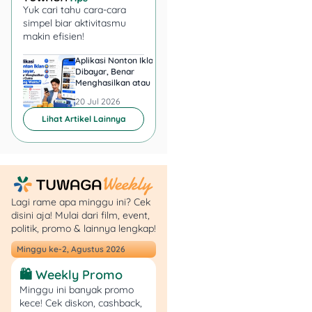
elektronik.
Hanya
Yuk cari tahu cara-cara
dikenakan pada biaya
simpel biar aktivitasmu
layanan atau komisi
yang
makin efisien!
dibebankan ke
Aplikasi Nonton Iklan
Aplikasi Penghasil 
penyelenggara, yaitu
Dibayar, Benar
Minta KTP, Aman ata
penjual atau pemilik
Menghasilkan atau Cuma
Berbahaya?
merchant
, bukan pada
Buang Waktu?
20 Jul 2026
20 Jul 2026
nominal transaksi yang
Lihat Artikel Lainnya
dibayar konsumen ya,
guys
?‍♀️
Contohnya:
Lagi rame apa minggu ini? Cek
disini aja! Mulai dari film, event,
Jika biaya layanan
politik, promo & lainnya lengkap!
Rp5.000 untuk
Minggu ke-2, Agustus 2026
transaksi Rp100.000,
PPN 12% hanya
🛍️ Weekly Promo
dihitung dari
Minggu ini banyak promo
Rp5.000, yaitu
kece! Cek diskon, cashback,