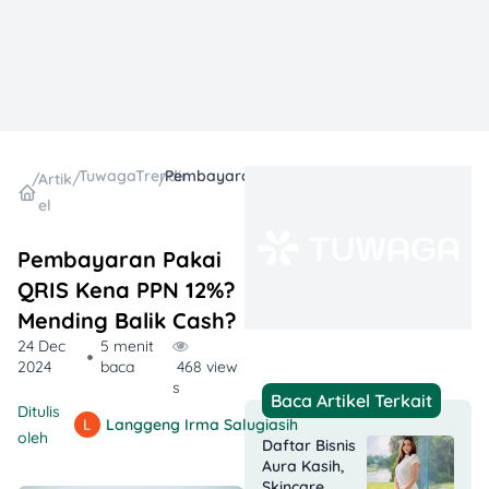
TuwagaTrending
Pembayaran Pakai QRIS Kena PPN 12%? Mending Balik Cash?
/
Artik
/
/
el
Pembayaran Pakai
QRIS Kena PPN 12%?
Mending Balik Cash?
24 Dec
5 menit
2024
baca
468 view
s
Baca Artikel Terkait
Ditulis
Langgeng Irma Salugiasih
oleh
Daftar Bisnis
Aura Kasih,
Skincare