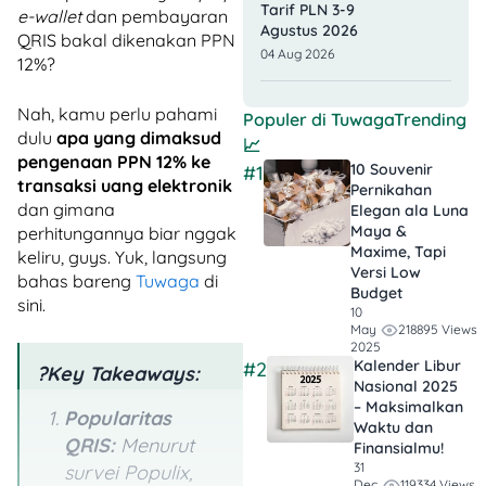
Tarif PLN 3-9
e-wallet
dan pembayaran
Agustus 2026
QRIS bakal dikenakan PPN
04 Aug 2026
12%?
Nah, kamu perlu pahami
Populer di
TuwagaTrending
dulu
apa yang dimaksud
📈
pengenaan PPN 12% ke
10 Souvenir
#1
transaksi uang elektronik
Pernikahan
dan gimana
Elegan ala Luna
Maya &
perhitungannya biar nggak
Maxime, Tapi
keliru, guys. Yuk, langsung
Versi Low
bahas bareng
Tuwaga
di
Budget
sini.
10
218895 Views
May
2025
Kalender Libur
#2
?Key Takeaways:
Nasional 2025
– Maksimalkan
Popularitas
Waktu dan
QRIS:
Menurut
Finansialmu!
31
survei Populix,
119334 Views
Dec