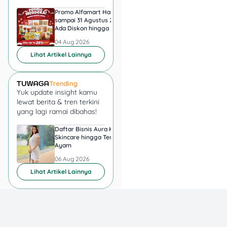
Promo Alfamart Hari Ini
Super Indo Tebar Pr
sampai 31 Agustus 2026,
sampai 12 Agustus 2
Ada Diskon hingga 25
Ice Matcha dan Ice
Persen Snack UMKM
Espresso Jadi Rp11.
04 Aug 2026
04 Aug 2026
Lihat Artikel Lainnya
Mengenal PPN 12%
pada QRIS dan
Transaksi Elektronik
Yuk update insight kamu
lewat berita & tren terkini
Sebelumnya pada Jumat
yang lagi ramai dibahas!
(20/12/2024), Direktur
Daftar Bisnis Aura Kasih,
Hadiah Juara Piala
Penyuluhan, Pelayanan,
Skincare hingga Ternak
Presiden 2026 Berapa
dan Hubungan Masyarakat
Ayam
yang Diperebutkan
Direktorat Jenderal Pajak
Persib dan Persebay
06 Aug 2026
06 Aug 2026
(DJP) Kementerian
Lihat Artikel Lainnya
Keuangan
Dwi Astuti bilang
kalau, pengenaan PPN atas
jasa layanan uang
elektronik udah dilakukan
sejak 1 Juli 1984 bersamaan