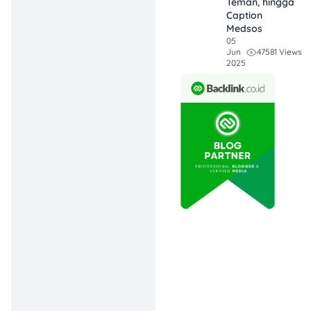
Teman, hingga
Perpajakan
Caption
(HPP), layanan
Medsos
uang elektronik
05
47581 Views
Jun
bukan objek
2025
yang dibebaskan
dari PPN. Jadi,
PPN 12%
juga
berlaku buat
biaya layanan
transaksi uang
elektronik.
Dampak PPN
12% pada Biaya
Layanan Uang
Elektronik:
Pedagang kecil
terpaksa
menaikkan