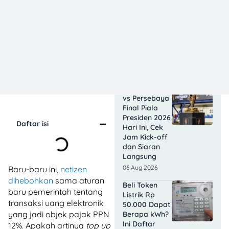
Cara Nonton
Persib vs
Persebaya
Final Piala
Presiden 2026
Secara Legal
di HP dan TV
06 Aug 2026
Jadwal Persib
vs Persebaya
Final Piala
Presiden 2026
Daftar isi
Hari Ini, Cek
Jam Kick-off
dan Siaran
Langsung
06 Aug 2026
Baru-baru ini,
netizen
dihebohkan
sama aturan
Beli Token
baru pemerintah tentang
Listrik Rp
transaksi uang elektronik
50.000 Dapat
yang jadi objek pajak PPN
Berapa kWh?
Ini Daftar
12%. Apakah artinya
top up