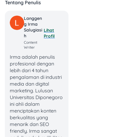
Tentang Penulis
(
Sumber: IDN Research
Institute)
Langgen
G Irma
QRIS jadi metode
Salugiasi
Lihat
pembayaran favorit karena
H
Profil
fleksibel, cepat nggak perlu
Content
nunggu uang kembalian,
Writer
nggak repot bawa uang
Irma adalah penulis
kertas, dan
history
profesional dengan
transaksinya tercatat
lebih dari 4 tahun
secara
real-time
.
pengalaman di industri
media dan digital
Nah,
isu pengenaan PPN
marketing. Lulusan
12% pada transaksi uang
Universitas Diponegoro
elektronik
mencuat dan
ini ahli dalam
bikin masyarakat resah,
menciptakan konten
terkhusus mereka yang
berkualitas yang
sehari-harinya biasa pakai
menarik dan SEO
QRIS.
friendly. Irma sangat