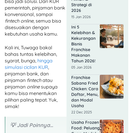
bisa jadi solusi. Dari KUR
Strategi di
pemerintah, pinjaman bank
2026
konvensional, sampai
15 Jan 2026
fintech
online
, semua bisa
disesuaikan dengan
Ini 5
Kelebihan &
kebutuhan usaha kamu.
Kekurangan
Bisnis
Kali ini, Tuwaga bakal
Franchise
bahas tuntas kelebihan,
Makanan
syarat, bunga,
hingga
Tahun 2026!
simulasi cicilan KUR
,
05 Jan 2026
pinjaman bank, dan
Franchise
pinjaman
fintech
atau
Sabana Fried
pinjaman
online
supaya
Chicken: Cara
kamu bisa menentukan
Daftar, Menu,
pilihan paling tepat. Yuk,
dan Modal
Usaha
simak!
22 Dec 2025
Usaha Frozen
💡 Jadi Poinnya…
Food: Peluang