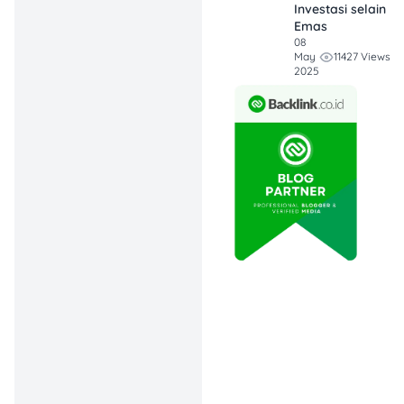
Investasi selain
Apa Itu Pinjaman Modal
Emas
Usaha?
08
11427 Views
May
2025
Dikutip dari
Mandiri Utama
Finance
, pinjaman modal
usaha sendiri adalah dana
yang bisa diperoleh dari
bank atau lembaga
keuangan lain, khususnya
bagi UMKM dan
startup
yang ingin
mengembangkan
bisnisnya.
Di tahun 2025, momentum
untuk mengambil pinjaman
usaha cukup cerah. Banyak
dukungan pemerintah
melalui Kredit Usaha
Rakyat (KUR),
fintech
legal