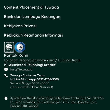
Content Placement di Tuwaga
Dana pinjaman
fintech
Bank dan Lembaga Keuangan
cocok untuk modal usaha
mikro atau kebutuhan
Kebijakan Privasi
mendesak. Prosesnya
cepat, transparan, dan
Kebijakan Keamanan Informasi
syarat dokumennya
minimal.
Kontak Kami
Beberapa keunggulan
Layanan Pengaduan Konsumen / Hubungi Kami
pinjaman
fintech
legal:
PT Akselerasi Teknologi Kreatif
halo@tuwaga.id
Pencairan cepat, bisa
Tuwaga Customer Team
dalam hitungan jam.
Hotline WhatsApp 0852-1236-3300
Senin - Minggu: 08.00 - 00.00
Nggak perlu jaminan.
(Termasuk Hari Libur Nasional)
Limit mulai dari Rp1
juta–Rp100 juta.
Apartemen The Mansion Bougenville, Tower Fontana, Lt. 16 Unit BF16-
Tenor mulai dari 30
B1, Jalan Trembesi, Kel. Pademangan Timur, Kec. Jakarta Utara,
hari–2 tahun.
Provinsi DKI Jakarta