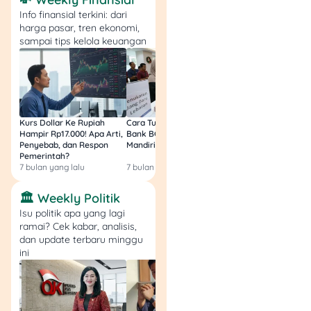
cicilan bulanan 15–20
Info finansial terkini: dari
tahun. Properti jadi
harga pasar, tren ekonomi,
jaminan. Contoh: KPR
sampai tips kelola keuangan
Green Financing BRI,
KPR Rumahsaya
BCA, dan KPR BTN
Platinum.
Kredit Kendaraan
Kurs Dollar Ke Rupiah
Cara Tukar Uang Baru di
Bansos Jabar Tahap
Bermotor (KKB)
: Beli
Hampir Rp17.000! Apa Arti,
Bank BCA (Umum, BNI,
Masih Bisa Cair Awa
motor atau mobil,
Penyebab, dan Respon
Mandiri, BRI, dan BSI) 2026!
Ini Jawaban & Cara
Pemerintah?
Resmi
biasanya ada DP,
7 bulan yang lalu
7 bulan yang lalu
7 bulan yang lalu
kendaraan jadi
jaminan sampai
🏛️ Weekly Politik
lunas. Contohnya:
Isu politik apa yang lagi
KKB BTN iB Syariah,
ramai? Cek kabar, analisis,
KBB Mandiri Auto,
dan update terbaru minggu
dan KBB BRI.
ini
Kredit Multiguna
:
Fleksibel, bisa untuk
pernikahan, renovasi,