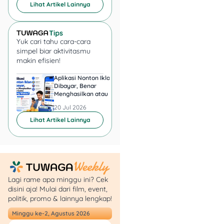
Konvensional
Lihat Artikel Lainnya
Pinjaman bank
konvensional
Yuk cari tahu cara-cara
menggunakan
sistem
simpel biar aktivitasmu
bunga
sebagai imbalan
makin efisien!
atas dana yang dipinjam.
Aplikasi Nonton Iklan
Aplikasi Penghasil 
Total pembayaran
Dibayar, Benar
Minta KTP, Aman ata
biasanya lebih besar
Menghasilkan atau Cuma
Berbahaya?
karena bunga dihitung
Buang Waktu?
20 Jul 2026
20 Jul 2026
sesuai tenor dan jumlah
Lihat Artikel Lainnya
pinjaman. Jika telat bayar,
akan ada denda sesuai
aturan bank.
Berbagai produk pinjaman
Lagi rame apa minggu ini? Cek
bank konvensional antara
disini aja! Mulai dari film, event,
lain:
politik, promo & lainnya lengkap!
Minggu ke-2, Agustus 2026
Kredit Tanpa