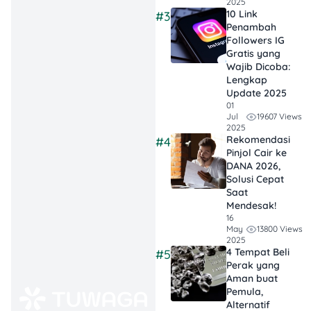
2025
plafon besar,
10 Link
#3
sedangkan
Penambah
fintech
cepat cair
Followers IG
Gratis yang
meski bunganya
Wajib Dicoba:
relatif lebih tinggi.
Lengkap
Update 2025
Tips Aman:
01
19607 Views
Jul
Pastikan
2025
cashflow
jelas,
Rekomendasi
#4
Pinjol Cair ke
pilih pinjaman
DANA 2026,
legal terdaftar
Solusi Cepat
OJK, dan jangan
Saat
ambil utang
Mendesak!
16
berlebihan agar
13800 Views
May
usaha tetap
2025
4 Tempat Beli
#5
sehat.
Perak yang
Aman buat
Pemula,
Alternatif