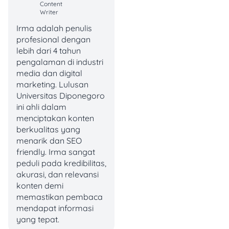
Content
(KUR)
Writer
Irma adalah penulis
KUR adalah program
profesional dengan
pembiayaan bersubsidi
lebih dari 4 tahun
pemerintah dengan bunga
pengalaman di industri
rendah, yang disalurkan
media dan digital
oleh bank atau Lembaga
marketing. Lulusan
Keuangan Bukan Bank
Universitas Diponegoro
(LKBB). Dana ini bisa
ini ahli dalam
dipakai untuk modal kerja
menciptakan konten
maupun investasi.
berkualitas yang
menarik dan SEO
KUR ditujukan bagi UMKM
friendly. Irma sangat
yang produktif dan layak,
peduli pada kredibilitas,
tapi belum punya agunan
akurasi, dan relevansi
tambahan atau belum
konten demi
bankable
.
memastikan pembaca
mendapat informasi
Beberapa keunggulan
yang tepat.
KUR: