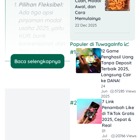
Cuan, Modal
Pilihan Fleksibel:
Awal, dan
Ada tiga opsi
Cara
Memulainya
pinjaman modal
22 Dec 2025
usaha 2025, yaitu
KUR, bank
konvensional, dan
Populer di
TuwagaInfo
📈
fintech
legal,
12 Game
#1
Penghasil Uang
semua bisa
Baca selengkapnya
Tanpa Deposit
disesuaikan
Terbaik 2025,
dengan
Langsung Cair
ke DANA!
kebutuhan
24
bisnismu.
37285 Views
Jun
2025
7 Link
#2
Bunga dan Tenor
Penambah Like
Berbeda:
KUR
di TikTok Gratis
unggul di bunga
2025, Cepat &
Real
rendah, bank
01
cocok untuk
20766 Views
Jul