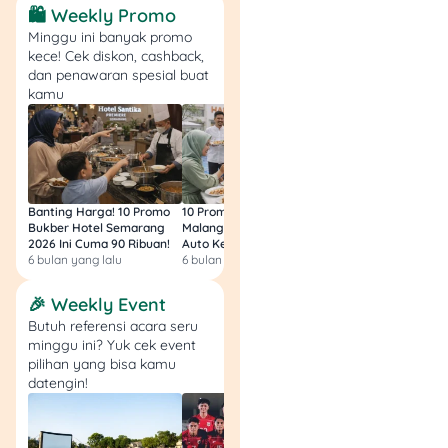
Agunan (KTA)
: Bisa
🛍️ Weekly Promo
cair tanpa jaminan,
Minggu ini banyak promo
syarat hanya KTP,
kece! Cek diskon, cashback,
slip gaji, dan riwayat
dan penawaran spesial buat
kredit bagus. Cocok
kamu
untuk kebutuhan
mendesak.
Contohnya: KTA
BRIGuna Karya, KTA
Kredit Serbaguna
Banting Harga! 10 Promo
10 Promo Bukber Hotel
Intip 10 Promo Buk
Mandiri (KSM),
KTA
Bukber Hotel Semarang
Malang 2026: Start 75rb,
Hotel Surabaya 202
BCA Personal Loan
,
2026 Ini Cuma 90 Ribuan!
Auto Kenyang!
Sultan Harga 100rb
6 bulan yang lalu
6 bulan yang lalu
6 bulan yang lalu
KTA Maybank, dan
KTA Bank Muamalat
🎉 Weekly Event
Multiguna iB Hijrah.
Butuh referensi acara seru
Kredit Modal Kerja
minggu ini? Yuk cek event
(KMK)
: Untuk
pilihan yang bisa kamu
operasional harian
datengin!
seperti beli bahan
baku, bayar gaji,
atau cashflow jangka