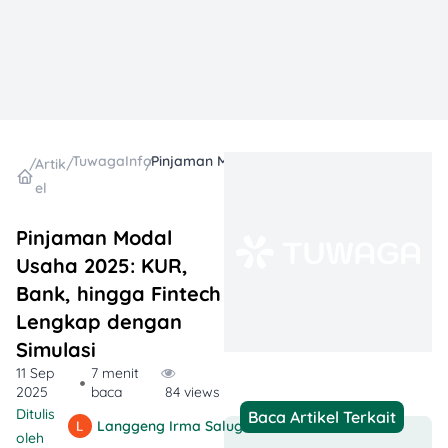
TuwagaInfo
Pinjaman Modal Usaha 2025: KUR, Bank, hingga Fintech Lengkap dengan Simulasi
/
Artik
/
/
el
Pinjaman Modal
Usaha 2025: KUR,
Bank, hingga Fintech
Lengkap dengan
Simulasi
11 Sep
7 menit
2025
baca
84 views
Ditulis
Baca Artikel Terkait
Langgeng Irma Salugiasih
oleh