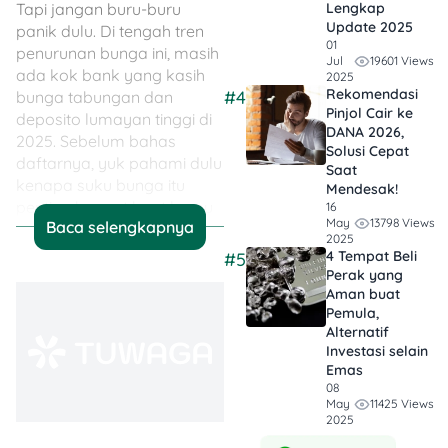
Tapi jangan buru-buru
Lengkap
Update 2025
panik dulu. Di tengah tren
01
penurunan bunga ini, masih
19601 Views
Jul
ada kok bank yang kasih
2025
Rekomendasi
#4
bunga tabungan dan
Pinjol Cair ke
deposito lumayan tinggi di
DANA 2026,
2025. Sebelum bahas
Solusi Cepat
daftarnya, yuk pahami dulu
Saat
kenapa suku bunga itu
Mendesak!
penting banget buat kamu
16
13798 Views
May
Baca selengkapnya
yang lagi belajar ngatur
2025
keuangan atau pengin
4 Tempat Beli
#5
uangnya kerja lebih keras.
Perak yang
Aman buat
Pemula,
Alternatif
💡 Jadi, Poinnya…
Investasi selain
Emas
Cuan Lebih
08
Cepat!
Makin
11425 Views
May
2025
tinggi bunganya,