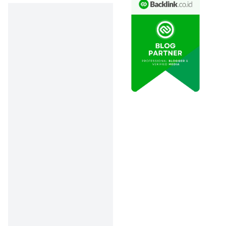
makin cepat
uangmu tumbuh
tanpa perlu repot
investasi rumit.
Tabungan Digital
Bisa Jadi Game
Changer
: Selain
bunga tinggi,
fiturnya fleksibel
dan tanpa biaya
admin, cocok
buat gaya hidup
serba praktis.
Pintar Kelola
Uang di Era
Bunga Turun itu
Wajib
: