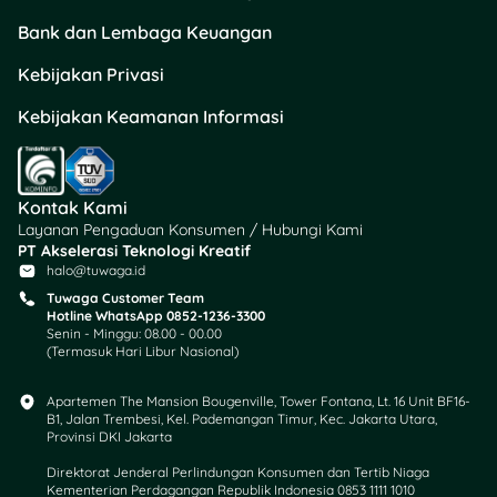
pendek. Kalau bunga
Bank dan Lembaga Keuangan
lagi turun, mending
pilih tenor 1–3 bulan
Kebijakan Privasi
dulu. Nanti kalau
Kebijakan Keamanan Informasi
bunga naik lagi, bisa
perpanjang dengan
rate baru.
Gunakan tabungan
Kontak Kami
bunga tinggi. Banyak
Layanan Pengaduan Konsumen / Hubungi Kami
bank digital yang
PT Akselerasi Teknologi Kreatif
kasih bunga 3–6%
halo@tuwaga.id
per tahun, tanpa
Tuwaga Customer Team
biaya bulanan.
Hotline WhatsApp 0852-1236-3300
Senin - Minggu: 08.00 - 00.00
Pertimbangkan
(Termasuk Hari Libur Nasional)
produk finansial lain.
Misalnya KTA untuk
Apartemen The Mansion Bougenville, Tower Fontana, Lt. 16 Unit BF16-
modal usaha, atau
B1, Jalan Trembesi, Kel. Pademangan Timur, Kec. Jakarta Utara,
dana tunai
Provinsi DKI Jakarta
properti/kendaraan
Direktorat Jenderal Perlindungan Konsumen dan Tertib Niaga
kalau lagi butuh
Kementerian Perdagangan Republik Indonesia 0853 1111 1010