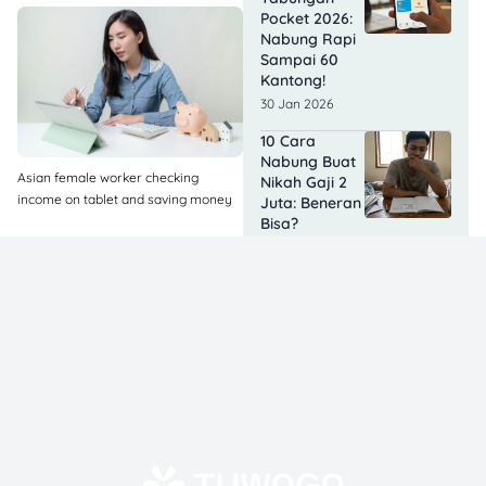
Pocket 2026:
Nabung Rapi
Sampai 60
Kantong!
30 Jan 2026
10 Cara
Nabung Buat
Asian female worker checking
Nikah Gaji 2
income on tablet and saving money
Juta: Beneran
Bisa?
29 Jan 2026
7 Cara
Nabung Buat
Beli Rumah
dengan Gaji
Pas-pasan
yang Realistis
26 Jan 2026
Apa Bedanya
BritAma dan