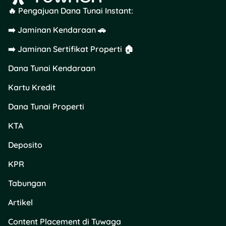
hasilnya lebih tinggi.
🔥 Pengajuan Dana Tunai Instant:
➡️ Jaminan Kendaraan 🚗
Tips Finansial Biar Duit
Tetap “Numbuh” di Era
➡️ Jaminan Sertifikat Properti 🏠
Suku Bunga Turun
Dana Tunai Kendaraan
Kalau bunga deposito dan
Kartu Kredit
tabungan lagi turun, jangan
langsung panik. Kamu bisa
Dana Tunai Properti
ubah strategi finansial biar
tetap cuan:
KTA
Deposito
Diversifikasi aset.
Jangan cuma di
KPR
tabungan, coba bagi
ke deposito,
Tabungan
reksadana pasar
Artikel
uang, atau emas
digital.
Content Placement di Tuwaga
Pilih deposito jangka