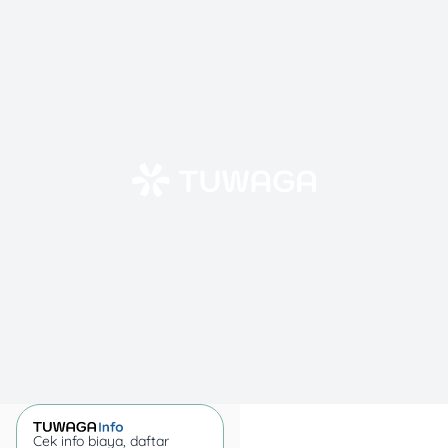
data bank resmi:
1.
Bank BRI
Bunga deposito BRI periode
Oktober 2025 turun tipis
dibanding Desember 2024.
Untuk tenor 1–36 bulan,
bunganya berada di
kisaran 2,25%–2,75%.
Kelebihan BRI, mereka
punya pilihan tenor super
lengkap dan bisa pakai
berbagai mata uang. Jadi
cocok buat kamu yang
pengin nyimpen dana
jangka menengah tapi
Cek info biaya, daftar
tetap fleksibel.