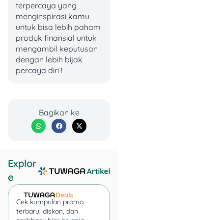
terpercaya yang
Tapi uangnya dikunci
menginspirasi kamu
sampai jatuh tempo.
untuk bisa lebih paham
produk finansial untuk
Bedanya lagi, uang di
mengambil keputusan
deposito nggak bisa dicairin
dengan lebih bijak
kapan aja. Harus nunggu
percaya diri !
jatuh tempo. Tapi tenang,
keduanya sama-sama
dijamin Lembaga Penjamin
Simpanan (LPS) sampai
Bagikan ke
Rp2 miliar per nasabah per
bank. Jadi aman banget.
Explor
e
Cek kumpulan promo
terbaru, diskon, dan