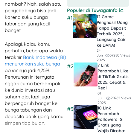
nambah? Nah, salah satu
Populer di
TuwagaInfo
📈
penyebabnya bisa jadi
karena suku bunga
12 Game
#1
Penghasil Uang
tabungan yang kecil
Tanpa Deposit
banget.
Terbaik 2025,
Langsung Cair
Apalagi, kalau kamu
ke DANA!
perhatiin, beberapa waktu
24
37280 Views
Jun
terakhir
Bank Indonesia (BI)
2025
menurunkan suku bunga
7 Link
#2
acuannya jadi 4,75%.
Penambah Like
Penurunan ini ternyata
di TikTok Gratis
2025, Cepat &
nggak cuma berdampak
Real
ke dunia investasi atau
01
saham aja, tapi juga
20762 Views
Jul
berpengaruh banget ke
2025
10 Link
#3
bunga tabungan dan
Penambah
deposito bank yang kamu
Followers IG
simpen tiap bulan.
Gratis yang
Wajib Dicoba: