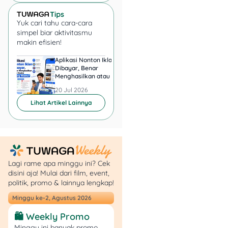
3.
Bank BNI
Yuk cari tahu cara-cara
simpel biar aktivitasmu
Nah, BNI ngasih bunga
makin efisien!
deposito paling tinggi di
Aplikasi Nonton Iklan
Aplikasi Penghasil 
antara bank BUMN besar,
Dibayar, Benar
Minta KTP, Aman ata
yaitu sampai 3,00% per
Menghasilkan atau Cuma
Berbahaya?
Buang Waktu?
tahun untuk tenor panjang
20 Jul 2026
20 Jul 2026
(12–24 bulan).
Lihat Artikel Lainnya
Selain itu, mereka juga
punya fitur deposito
berjangka fleksibel, jadi
kamu bisa tentuin sendiri
Lagi rame apa minggu ini? Cek
jangka waktunya. Cocok
disini aja! Mulai dari film, event,
buat kamu yang lagi
politik, promo & lainnya lengkap!
nyiapin dana nikah, DP
Minggu ke-2, Agustus 2026
rumah, atau investasi
jangka menengah.
🛍️ Weekly Promo
Minggu ini banyak promo