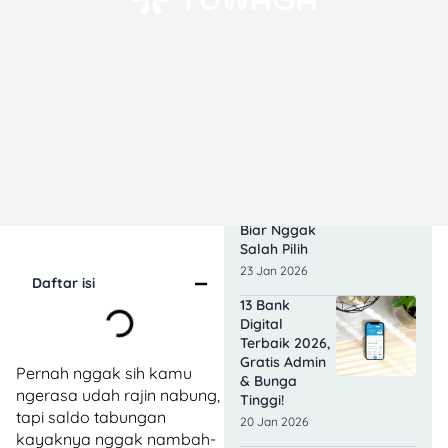
Simpedes? Ini
Perbandingan
Lengkapnya
Biar Nggak
Salah Pilih
23 Jan 2026
Berapa
Setoran Awal
Buka
Rekening BRI?
Ini Daftarnya
Biar Nggak
Salah Pilih
23 Jan 2026
Daftar isi
13 Bank
Digital
Terbaik 2026,
Gratis Admin
Pernah nggak sih kamu
& Bunga
ngerasa udah rajin nabung,
Tinggi!
tapi saldo tabungan
20 Jan 2026
kayaknya nggak nambah-