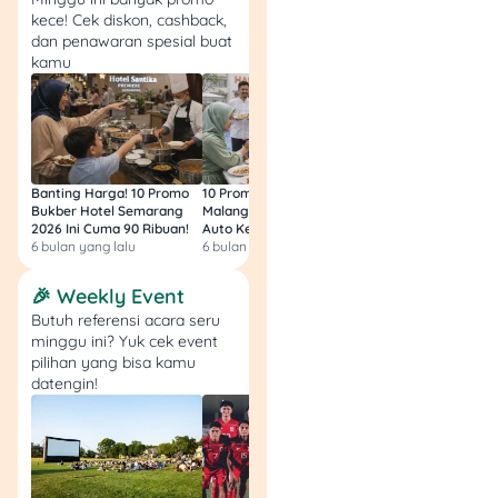
Suku Bunga Bank
kece! Cek diskon, cashback,
Tabungan Terbesar
dan penawaran spesial buat
kamu
Saat Ini
Kalau deposito masih
terasa “berat”, kamu bisa
pertimbangkan tabungan
Banting Harga! 10 Promo
10 Promo Bukber Hotel
Intip 10 Promo Buk
dengan bunga tinggi. Saat
Bukber Hotel Semarang
Malang 2026: Start 75rb,
Hotel Surabaya 202
ini, beberapa produk
2026 Ini Cuma 90 Ribuan!
Auto Kenyang!
Sultan Harga 100rb
tabungan digital punya
6 bulan yang lalu
6 bulan yang lalu
6 bulan yang lalu
bunga yang lebih menarik
dibanding tabungan
🎉 Weekly Event
konvensional.
Butuh referensi acara seru
minggu ini? Yuk cek event
pilihan yang bisa kamu
Berikut contoh tabungan
datengin!
dengan bunga kompetitif di
2025:
Jenius BTPN Flexi
Saver: bunga hingga