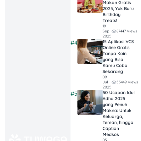
Makan Gratis
2025, Yuk Buru
Birthday
Treats!
19
87447 Views
Sep
2025
15 Aplikasi VCS
#4
KRL alias Commuter Line
Online Gratis
masih jadi pilihan andalan
Tanpa Koin
banyak orang di
yang Bisa
Jabodetabek. Sekain cepat,
Kamu Coba
murah, jangkauannya pun
Sekarang
luas. Buat kamu yang
09
55449 Views
Jul
sering pulang-pergi dari
2025
Bogor, Bekasi, Depok, atau
50 Ucapan Idul
#5
Tangerang ke Jakarta, KRL
Adha 2025
yang Penuh
sudah layaknya sahabat
Makna: Untuk
sejati.
Keluarga,
Teman, hingga
Caption
Medsos
Soal tarif, KRL dihitung
05