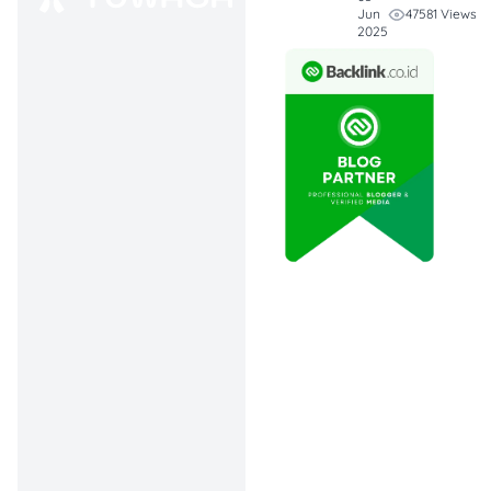
berdasarkan jarak yaitu
47581 Views
Jun
Rp3.000 untuk 25 km
2025
pertama
. Lalu
bertambah
Rp1.000 setiap 10 km
berikutnya
.
Misalnya, kamu naik dari
Bogor ke Tanah Abang
(sekitar 55 km), kamu
cukup bayar sekitar
Rp5.000—Rp6.000-an aja.
Murah banget untuk ukuran
perjalanan sejauh itu, kan.
Tarif Transjakarta