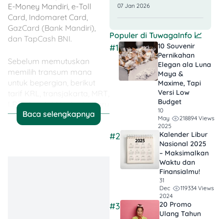
E-Money Mandiri, e-Toll
07 Jan 2026
Card, Indomaret Card,
GazCard (Bank Mandiri),
Populer di
TuwagaInfo
📈
dan TapCash BNI.
10 Souvenir
#1
Pernikahan
Sebelum memutuskan
Elegan ala Luna
memilih transum mana
Maya &
untuk bepergian, berikut
Maxime, Tapi
Versi Low
tarif KRL, transjakarta, MRT,
Budget
LRT, dan JakLingko terbaru
10
Baca selengkapnya
2025 yang perlu kamu tahu.
218894 Views
May
Kira-kira mana tarif
2025
Kalender Libur
#2
transportasi umum yang
Nasional 2025
paling murah dan mahal,
– Maksimalkan
ya?
Waktu dan
Finansialmu!
Tarif KRL Commuter
31
119334 Views
Dec
Line (KRL)
2024
20 Promo
#3
Ulang Tahun