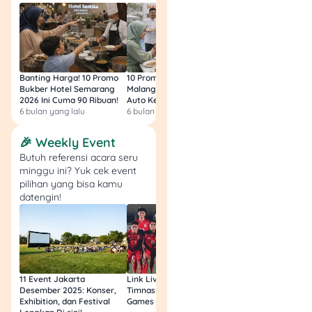
pendek dan ogah ribet
transit-transit.
Baca Juga:
Bus
Banting Harga! 10 Promo
10 Promo Bukber Hotel
Intip 10 Promo Buk
Keliling Jakarta
Bukber Hotel Semarang
Malang 2026: Start 75rb,
Hotel Surabaya 202
Gratis 2025: Rute,
2026 Ini Cuma 90 Ribuan!
Auto Kenyang!
Sultan Harga 100rb
6 bulan yang lalu
6 bulan yang lalu
6 bulan yang lalu
Jadwal, Harga, dan
Tips Wisata
🎉 Weekly Event
Butuh referensi acara seru
minggu ini? Yuk cek event
Cara Mendapat Kartu
pilihan yang bisa kamu
datengin!
Transportasi Gratis dari
Bank DKI
Per April 2025, warga
Jakarta dengan golongan
11 Event Jakarta
Link Live Streaming
Link Live Streamin
tertentu bisa menikmati
Desember 2025: Konser,
Timnas vs Filipina SEA
Timnas Indonesia U
fasilitas transportasi umum
Exhibition, dan Festival
Games Malam Ini, Gratis!
Zambia U17 Nanti 
gratis menggunakan Kartu