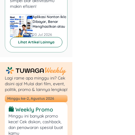
simpel biar aktivitasmu
makin efisien!
Aplikasi Nonton Iklan
Aplikasi Penghasil 
Dibayar, Benar
Minta KTP, Aman ata
Menghasilkan atau Cuma
Berbahaya?
Buang Waktu?
20 Jul 2026
20 Jul 2026
Lihat Artikel Lainnya
JakLingko ini bukan cuma
sistem tiket terintegrasi, tapi
juga hadir dalam bentuk
angkot modern di Jakarta.
Tarifnya gratis untuk
Lagi rame apa minggu ini? Cek
disini aja! Mulai dari film, event,
angkot JakLingko, asalkan
politik, promo & lainnya lengkap!
pakai Kartu JakLingko.
Minggu ke-2, Agustus 2026
Jadi, meskipun bentuknya
🛍️ Weekly Promo
kecil dan jalurnya terbatas,
Minggu ini banyak promo
dari sisi biaya, JakLingko
kece! Cek diskon, cashback,
juara banget. Apalagi kalau
dan penawaran spesial buat
kamu hanya butuh jarak
kamu