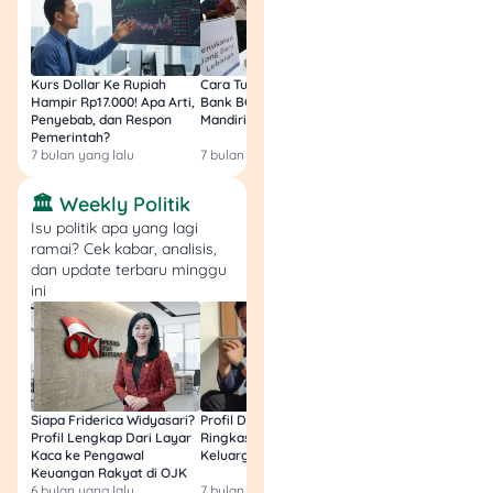
Berikut 15 kategori
masyarakat yang berhak
dapat layanan transportasi
Kurs Dollar Ke Rupiah
Cara Tukar Uang Baru di
Bansos Jabar Tahap
gratis:
Hampir Rp17.000! Apa Arti,
Bank BCA (Umum, BNI,
Masih Bisa Cair Awa
Penyebab, dan Respon
Mandiri, BRI, dan BSI) 2026!
Ini Jawaban & Cara
Pemerintah?
Resmi
ASN Pemprov DKI
7 bulan yang lalu
7 bulan yang lalu
7 bulan yang lalu
Pensiunan ASN
Tenaga kontrak
🏛️ Weekly Politik
Pemprov DKI
Isu politik apa yang lagi
Siswa penerima KJP
ramai? Cek kabar, analisis,
Plus
dan update terbaru minggu
Penghuni Rusunawa
ini
Tim PKK & Jumantik
Buruh bergaji setara
UMP
Lansia (60+)
Disabilitas
Siapa Friderica Widyasari?
Profil Darma Mangkuluhur:
BLT Kesra 2026 Aka
Veteran
Profil Lengkap Dari Layar
Ringkas Latar Belakang
Lagi? Ini Fakta Res
Pemegang Kartu
Kaca ke Pengawal
Keluarga dan Bisnisnya
Keuangan Rakyat di OJK
Keluarga Sejahtera
6 bulan yang lalu
7 bulan yang lalu
8 bulan yang lalu