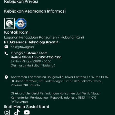
Kebijakan Privasi
bawalah fotokopi KTP. Tapi
jika diwakilkan pastikan
Kebijakan Keamanan Informasi
kamu menitipkan KK dan
fotokopi KTP yang
didaftarkan kepada orang
yang mewakilkan.
Kontak Kami
Layanan Pengaduan Konsumen / Hubungi Kami
Jadi, Mana Tarif
PT Akselerasi Teknologi Kreatif
halo@tuwaga.id
Transum Jakarta yang
Tuwaga Customer Team
Paling Mahal?
Hotline WhatsApp 0852-1236-3300
Senin - Minggu: 08.00 - 00.00
(Termasuk Hari Libur Nasional)
Kalau diurutkan dari paling
murah ke paling mahal,
Apartemen The Mansion Bougenville, Tower Fontana, Lt. 16 Unit BF16-
kira-kira seperti ini:
B1, Jalan Trembesi, Kel. Pademangan Timur, Kec. Jakarta Utara,
Provinsi DKI Jakarta
JakLingko Angkot –
Direktorat Jenderal Perlindungan Konsumen dan Tertib Niaga
Gratis.
Kementerian Perdagangan Republik Indonesia 0853 1111 1010
Transjakarta –
(WhatsApp)​
Ikuti Media Sosial Kami
Rp2.000 – Rp3.500
I
T
Y
flat.