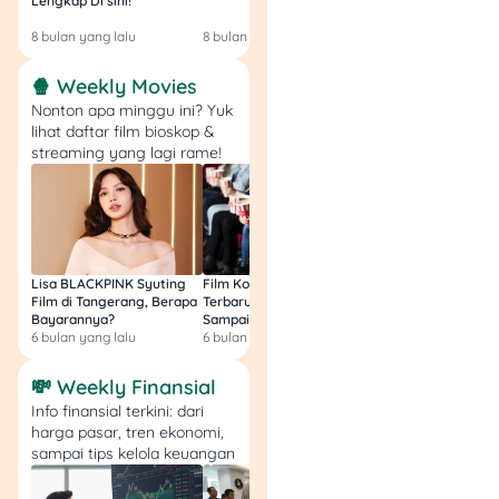
Lengkap Di sini!
Gratis & Legal Tanp
Login!
JakMob (Jakarta Mobilitas
8 bulan yang lalu
8 bulan yang lalu
9 bulan yang lalu
Bebas Akses). Kartu ini
merupakan kerja sama
🍿 Weekly Movies
antara Bank DKI dengan
Nonton apa minggu ini? Yuk
Pemerintah Provinsi DKI
lihat daftar film bioskop &
Jakarta untuk
streaming yang lagi rame!
meningkatkan
kesejahteraan warga
Jakarta, seperti dilansir
ANTARA
.
Lisa BLACKPINK Syuting
Film Komedi Indonesia
Film Avatar: Fire an
Kartu JakMob bisa dipakai
Film di Tangerang, Berapa
Terbaru 2026, Siap Ngakak
Segini Budget Prod
secara gratis untuk naik
Bayarannya?
Sampai Sakit Perut!
dan Pendapatanny
6 bulan yang lalu
6 bulan yang lalu
8 bulan yang lalu
KRL Commuter Line,
Transjakarta, MikroTrans
💸 Weekly Finansial
(JakLingko), MRT Jakarta,
Info finansial terkini: dari
dan LRT Jabodebek.
harga pasar, tren ekonomi,
sampai tips kelola keuangan
Lalu, siapa saja yang bisa
mendapat Kartu JakMob?