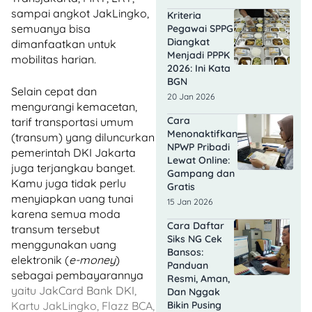
sampai angkot JakLingko,
Kriteria
semuanya bisa
Pegawai SPPG
Diangkat
dimanfaatkan untuk
Menjadi PPPK
mobilitas harian.
2026: Ini Kata
BGN
Selain cepat dan
20 Jan 2026
mengurangi kemacetan,
Cara
tarif transportasi umum
Menonaktifkan
(transum) yang diluncurkan
NPWP Pribadi
pemerintah DKI Jakarta
Lewat Online:
juga terjangkau banget.
Gampang dan
Kamu juga tidak perlu
Gratis
menyiapkan uang tunai
15 Jan 2026
karena semua moda
Cara Daftar
transum tersebut
Siks NG Cek
menggunakan uang
Bansos:
elektronik (
e-money
)
Panduan
sebagai pembayarannya
Resmi, Aman,
yaitu JakCard Bank DKI,
Dan Nggak
Bikin Pusing
Kartu JakLingko, Flazz BCA,