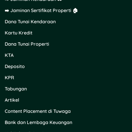
dari KTP, KK, pas
foto, plus dokumen
➡️ Jaminan Sertifikat Properti 🏠
pendukung sesuai
Dana Tunai Kendaraan
kategori.
Kartu Kredit
Setelah daftar:
Dana Tunai Properti
Tunggu verifikasi.
KTA
Kalau disetujui, kamu
akan dapat info
Deposito
tempat pengambilan
kartu.
KPR
Ambil kartunya
langsung (bisa
Tabungan
wakilkan, asal bawa
Artikel
surat kuasa dan
dokumen sesuai
Content Placement di Tuwaga
syarat).
Bank dan Lembaga Keuangan
Jika diambil sendiri,