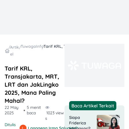
TuwagaInfo
Tarif KRL, Transjakarta, MRT, LRT dan JakLingko 2025, Mana Paling Mahal?
/
Artik
/
/
el
Tarif KRL,
Transjakarta, MRT,
LRT dan JakLingko
2025, Mana Paling
Mahal?
Baca Artikel Terkait
22 May
5 menit
2025
baca
1023 view
Siapa
s
Friderica
Ditulis
Langgeng Irma Salugiasih
Widyasari?