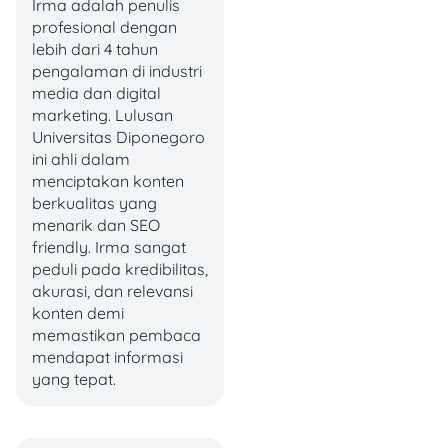
Irma adalah penulis
maupun jauh.
profesional dengan
lebih dari 4 tahun
Nyaman banget buat yang
pengalaman di industri
suka pindah-pindah halte
media dan digital
atau sering kena macet
marketing. Lulusan
kalau bawa kendaraan
Universitas Diponegoro
pribadi.
ini ahli dalam
menciptakan konten
Tarif MRT
berkualitas yang
menarik dan SEO
friendly. Irma sangat
peduli pada kredibilitas,
Sumber: jakartamrt.co.id
akurasi, dan relevansi
konten demi
Buat yang ingin mobilitas
memastikan pembaca
cepat dan nyaman, MRT
mendapat informasi
Jakarta merupakan pilihan
yang tepat.
tepat. Kecepatan MRT bisa
mencapai 100 km/jam dan
melayani penumpang di 13