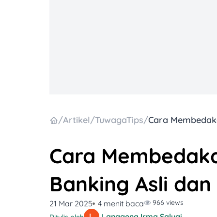
/
Artikel
/
TuwagaTips
/
Cara Membedakan
Banking Asli dan
966 views
21 Mar 2025
4 menit baca
Langgeng Irma Salugiasih