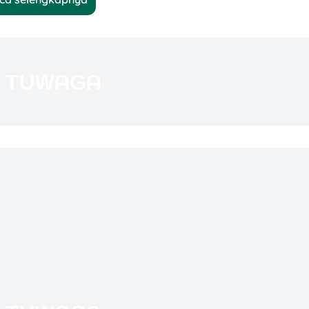
wk
)
 memiliki format tulisan yang sangat rapi dan
ya simetris dan teratur di seluruh bagian struk.
tulisan sering kali berantakan. Huruf atau angka bisa
beberapa bagian.
 gambar murahan untuk membuat struk palsu yang