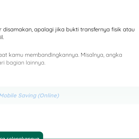
 disamakan, apalagi jika bukti transfernya fisik atau
l.
as saat kamu membandingkannya. Misalnya, angka
ari bagian lainnya.
bile Saving (Online)
ca selengkapnya