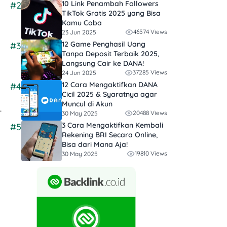
10 Link Penambah Followers
#2
TikTok Gratis​ 2025 yang Bisa
Kamu Coba
46574 Views
23 Jun 2025
12 Game Penghasil Uang
#3
Tanpa Deposit Terbaik 2025,
Langsung Cair ke DANA!
37285 Views
24 Jun 2025
12 Cara Mengaktifkan DANA
#4
Cicil 2025 & Syaratnya agar
Muncul di Akun
r
20488 Views
30 May 2025
3 Cara Mengaktifkan Kembali
#5
Rekening BRI Secara Online,
Bisa dari Mana Aja!
19810 Views
30 May 2025