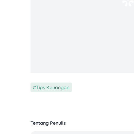
Salah satu aspek yang paling kelihatan je
asli, baik dari ATM atau
mobile banking
, 
yang digunakan tidak akan terlalu terang
konsisten sepanjang struk.
❌ Bukti Transfer Palsu
Sedangkan tinta pada bukti transfer pals
lebih gelap atau lebih terang, bahkan bisa
karena penipu mencoba memanipulasi gamb
Tips Keuangan
Tentang Penulis