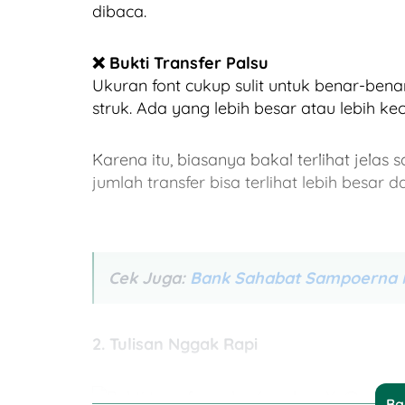
dibaca.
❌ Bukti Transfer Palsu
Ukuran font cukup sulit untuk benar-benar
struk. Ada yang lebih besar atau lebih keci
Karena itu, biasanya bakal terlihat jel
jumlah transfer bisa terlihat lebih besar d
Cek Juga:
Bank Sahabat Sampoerna Mo
2. Tulisan Nggak Rapi
Ba