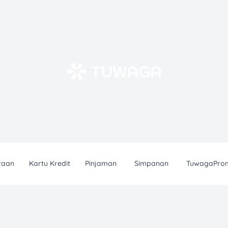
raan
Kartu Kredit
Pinjaman
Simpanan
TuwagaPro