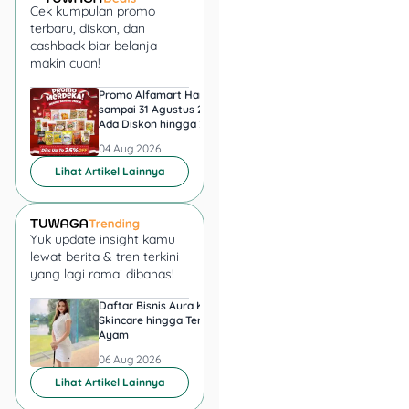
bank bisa anggap
Cek kumpulan promo
kamu “terlalu butuh”
terbaru, diskon, dan
kartu kredit, yang
cashback biar belanja
makin cuan!
bisa jadi risiko buat
mereka.
Promo Alfamart Hari Ini
Super Indo Tebar Pr
Riwayat
sampai 31 Agustus 2026,
sampai 12 Agustus 2
Pembayaran
–
Ada Diskon hingga 25
Ice Matcha dan Ice
Persen Snack UMKM
Espresso Jadi Rp11.
Sering telat bayar?
04 Aug 2026
04 Aug 2026
Jangan harap limit
Lihat Artikel Lainnya
naik. Kalau selalu on-
time, peluang
upgrade limit lebih
Yuk update insight kamu
besar!
lewat berita & tren terkini
Utang Lainnya
–
yang lagi ramai dibahas!
Punya cicilan rumah,
mobil, atau utang
Daftar Bisnis Aura Kasih,
Hadiah Juara Piala
Skincare hingga Ternak
Presiden 2026 Berapa
lain? Bank bakal
Ayam
yang Diperebutkan
hitung semua buat
Persib dan Persebay
06 Aug 2026
06 Aug 2026
memastikan kamu
Lihat Artikel Lainnya
nggak over-limit.
Skor Kredit
– Ini