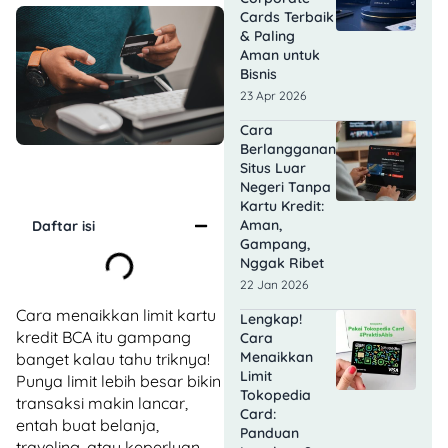
Cards Terbaik
& Paling
Aman untuk
Bisnis
23 Apr 2026
Cara
Berlangganan
Situs Luar
Negeri Tanpa
Kartu Kredit:
Aman,
Daftar isi
Gampang,
Nggak Ribet
22 Jan 2026
Cara menaikkan limit kartu
Lengkap!
kredit BCA itu gampang
Cara
Menaikkan
banget kalau tahu triknya!
Limit
Punya limit lebih besar bikin
Tokopedia
transaksi makin lancar,
Card:
entah buat belanja,
Panduan
traveling, atau keperluan