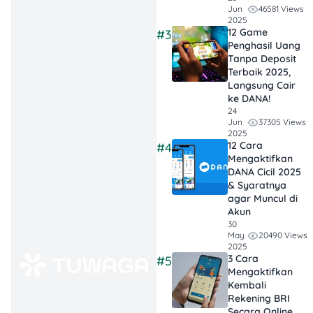
46581 Views
Tepat Waktu:
Jun
2025
Reputasi finansial
12 Game
#3
kamu di mata
Penghasil Uang
Tanpa Deposit
bank bergantung
Terbaik 2025,
pada riwayat
Langsung Cair
pembayaran.
ke DANA!
24
Selalu bayar
37305 Views
Jun
tepat waktu biar
2025
12 Cara
#4
kenaikan limit
Mengaktifkan
makin lancar!
DANA Cicil 2025
& Syaratnya
agar Muncul di
Akun
30
Apa itu Limit Kartu
20490 Views
May
2025
Kredit?
3 Cara
#5
Mengaktifkan
Kalau ngomongin
kartu
Kembali
kredit
, pasti nggak bisa
Rekening BRI
Secara Online,