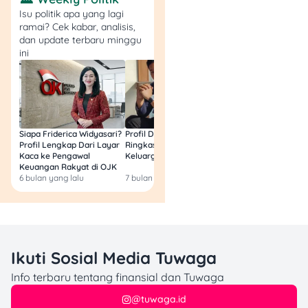
gampang di-
approve
. Yuk,
Isu politik apa yang lagi
ramai? Cek kabar, analisis,
simak langkah-langkahnya!
dan update terbaru minggu
ini
1. Sering Pakai Kartu
Kredit Buat Transaksi
Biar bank yakin kamu butuh
limit lebih besar, pakai kartu
Siapa Friderica Widyasari?
Profil Darma Mangkuluhur:
BLT Kesra 2026 Aka
kredit BCA kamu secara
Profil Lengkap Dari Layar
Ringkas Latar Belakang
Lagi? Ini Fakta Res
rutin! Bisa buat:
Kaca ke Pengawal
Keluarga dan Bisnisnya
Keuangan Rakyat di OJK
✅ Bayar tagihan bulanan
6 bulan yang lalu
7 bulan yang lalu
8 bulan yang lalu
(listrik, internet, Netflix, dll.)
✅ Belanja di
merchant
partner
BCA biar lebih cuan
✅ Gunakan untuk
kebutuhan sehari-hari,
Ikuti Sosial Media Tuwaga
bukan cuma pas promo
Info terbaru tentang finansial dan Tuwaga
doang!
@tuwaga.id