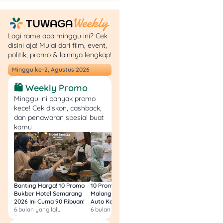
Pilih Akun Saya >
Kontrol Akun > Kartu
Kredit.
Lagi rame apa minggu ini? Cek
Klik Request Limit
disini aja! Mulai dari film, event,
dan masukkan
politik, promo & lainnya lengkap!
nominal limit yang
diinginkan.
Minggu ke-2, Agustus 2026
Centang Syarat &
🛍️ Weekly Promo
Ketentuan, lalu
Minggu ini banyak promo
masukkan PIN
kece! Cek diskon, cashback,
transaksi.
dan penawaran spesial buat
Selesai! Permohonan
kamu
naik limit kamu
sudah diproses.
Cara Menaikkan Limit
Kartu Kredit BCA di BCA
Banting Harga! 10 Promo
10 Promo Bukber Hotel
Intip 10 Promo Buk
Mobile
Bukber Hotel Semarang
Malang 2026: Start 75rb,
Hotel Surabaya 202
2026 Ini Cuma 90 Ribuan!
Auto Kenyang!
Sultan Harga 100rb
6 bulan yang lalu
6 bulan yang lalu
6 bulan yang lalu
Login ke BCA Mobile,