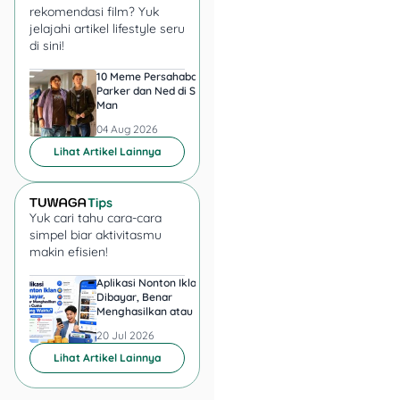
rekomendasi film? Yuk
dengan Mudah!
jelajahi artikel lifestyle seru
di sini!
Mau limit kartu kredit BCA
10 Meme Persahabatan
7 Meme Halu Jadi Sp
lebih besar? Santai,
Parker dan Ned di Spider-
Man setelah Nonton
prosesnya gampang
Man
banget! Kamu bisa
request
04 Aug 2026
04 Aug 2026
langsung lewat aplikasi
Lihat Artikel Lainnya
MyBCA atau BCA Mobile
tanpa ribet. Yuk, simak
caranya!
Yuk cari tahu cara-cara
simpel biar aktivitasmu
Cara Menaikkan Limit
makin efisien!
Kartu Kredit BCA di
Aplikasi Nonton Iklan
Aplikasi Penghasil 
MyBCA
Dibayar, Benar
Minta KTP, Aman ata
Menghasilkan atau Cuma
Berbahaya?
Buang Waktu?
Login ke MyBCA
20 Jul 2026
20 Jul 2026
pakai BCA ID &
Lihat Artikel Lainnya
Password atau fitur
biometrik.