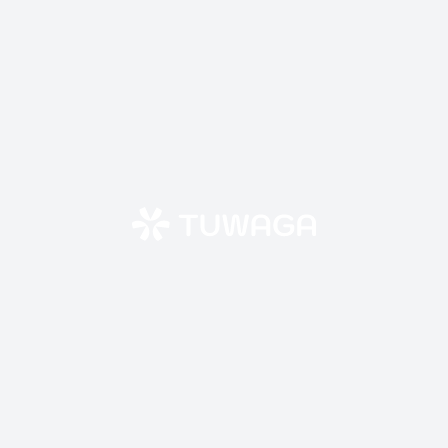
Skip
to
content