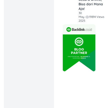
lepas dari yang namanya
Bisa dari Mana
limit kredit! Limit kartu kredit
Aja!
itu ibarat batas maksimal
30
“utang sementara” yang
19814 Views
May
2025
bisa kamu pakai buat
transaksi—baik belanja,
bayar tagihan, atau
keperluan lainnya.
Setiap kartu kredit punya
batas limit berbeda,
tergantung kebijakan bank
dan profil finansial pemilik
kartu. Semakin tinggi
limitnya, semakin besar
pula fleksibilitas transaksi
yang bisa kamu lakukan.
Tapi ingat, limit tinggi bukan
berarti bebas belanja tanpa
kontrol! Pakai kartu kredit
dengan bijak biar finansial