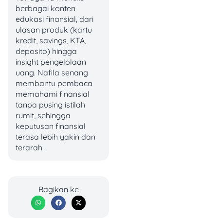
berbagai konten
Langkah-langkahnya:
edukasi finansial, dari
ulasan produk (kartu
Masukkan kartu ATM
kredit, savings, KTA,
ke mesin Mandiri dan
deposito) hingga
ketik PIN.
insight pengelolaan
Pilih menu
uang. Nafila senang
“Bayar/Beli”.
membantu pembaca
Lanjutkan ke menu
memahami finansial
“Multi Payment”.
tanpa pusing istilah
Masukkan kode
rumit, sehingga
virtual account
keputusan finansial
(89508 + nomor HP
terasa lebih yakin dan
akun DANA).
terarah.
Masukkan nominal
saldo yang ingin
kamu top up.
Periksa ulang data,
Bagikan ke
lalu konfirmasi
transaksi.