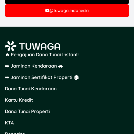
@tuwaga.indonesia
🔥 Pengajuan Dana Tunai Instant:
➡️ Jaminan Kendaraan 🚗
➡️ Jaminan Sertifikat Properti 🏠
Dana Tunai Kendaraan
Kartu Kredit
Dana Tunai Properti
KTA
Deposito