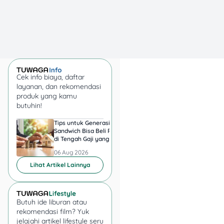
Fitur dan Benefit
Fitur dan Benefit
Annual Fee
Bunga
Rp300.000 (Gratis tah
3% - 5% per bulan
pertama)
Pencairan Maksimum
Konversi Poin
Rp30.000.000
Setiap transaksi Rp20
Cek info biaya, daftar
mendapat 1 Livin' Poin
Tenor
layanan, dan rekomendasi
6 - 30 bulan
produk yang kamu
Cashback
butuhin!
Data tidak tersedia
Tips untuk Generasi
Harga Emas 6 Agust
Sandwich Bisa Beli Rumah
2026, Antam hingga
di Tengah Gaji yang
di Pegadaian Berger
Harus Terbagi
Berapa?
Isi Saldo Jadi Gampang
06 Aug 2026
06 Aug 2026
Banget!
Lihat Artikel Lainnya
Isi saldo DANA dari Bank
Mandiri itu gampang
Butuh ide liburan atau
banget asal tahu kode VA-
rekomendasi film? Yuk
jelajahi artikel lifestyle seru
nya. Mau lewat aplikasi