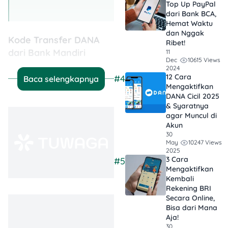
Top Up PayPal
dari Bank BCA,
Hemat Waktu
dan Nggak
Kode Transfer DANA
Ribet!
dari Bank Mandiri
11
10615 Views
Dec
2024
Sebelum buru-buru top up,
12 Cara
#4
Baca selengkapnya
Mengaktifkan
kenali dulu kodenya ya.
DANA Cicil 2025
Kode ini semacam “alamat
& Syaratnya
rekening” yang nentuin
agar Muncul di
uang kamu mendarat di
Akun
akun DANA yang tepat.
30
10247 Views
May
2025
Kode virtual account DANA
3 Cara
#5
untuk Bank Mandiri adalah:
Mengaktifkan
Kembali
Rekening BRI
89508 + Nomor HP kamu
Secara Online,
yang terdaftar di DANA
Bisa dari Mana
Aja!
30