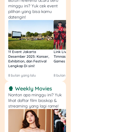
Butuh referensi acara seru
minggu ini? Yuk cek event
pilihan yang bisa kamu
datengin!
11 Event Jakarta
Link Live Streaming
Link Live Streamin
Desember 2025: Konser,
Timnas vs Filipina SEA
Timnas Indonesia U
Exhibition, dan Festival
Games Malam Ini, Gratis!
Zambia U17 Nanti 
Lengkap Di sini!
Gratis & Legal Tanp
Login!
8 bulan yang lalu
8 bulan yang lalu
9 bulan yang lalu
🍿 Weekly Movies
Nonton apa minggu ini? Yuk
lihat daftar film bioskop &
streaming yang lagi rame!