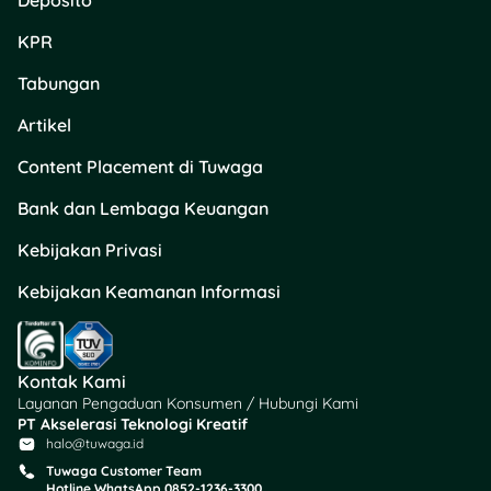
KPR
Tabungan
Artikel
Content Placement di Tuwaga
Bank dan Lembaga Keuangan
Kebijakan Privasi
Kebijakan Keamanan Informasi
Kontak Kami
Layanan Pengaduan Konsumen / Hubungi Kami
PT Akselerasi Teknologi Kreatif
halo@tuwaga.id
Tuwaga Customer Team
Hotline WhatsApp 0852-1236-3300