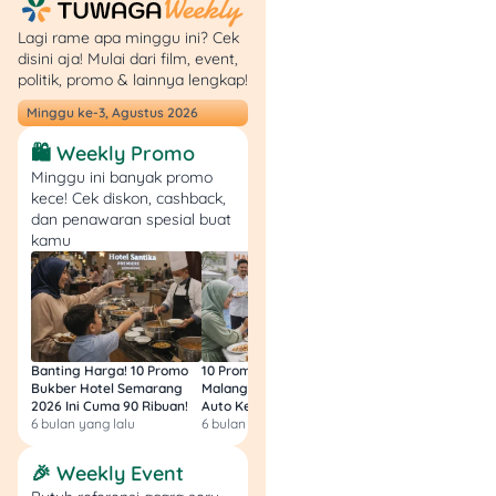
Semua bisa kamu temuin di
Lagi rame apa minggu ini? Cek
TUWAGA, tempatnya anak
disini aja! Mulai dari film, event,
muda cari solusi finansial
politik, promo & lainnya lengkap!
dengan cara yang ringan
Minggu ke-3, Agustus 2026
dan seru.
🛍️ Weekly Promo
Minggu ini banyak promo
kece! Cek diskon, cashback,
dan penawaran spesial buat
kamu
Banting Harga! 10 Promo
10 Promo Bukber Hotel
Intip 10 Promo Buk
Bukber Hotel Semarang
Malang 2026: Start 75rb,
Hotel Surabaya 202
2026 Ini Cuma 90 Ribuan!
Auto Kenyang!
Sultan Harga 100rb
6 bulan yang lalu
6 bulan yang lalu
6 bulan yang lalu
🎉 Weekly Event