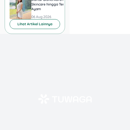
Skincare hingga Ternak
Presiden 2026 Berapa
Karena ini bukan sekadar
Ayam
yang Diperebutkan
Persib dan Persebay
deretan angka, tapi alamat
06 Aug 2026
06 Aug 2026
tujuan uang kamu. Kalau
Lihat Artikel Lainnya
salah ketik atau lupa
nambahin kode VA, bisa-
bisa saldo kamu nggak
masuk ke akun DANA.
Nggak mau kan isi ulang
tapi uangnya raib entah ke
mana?
Rekomendasi
Produk
Mandiri 
Amar Bank
Masterca
Tunaiku