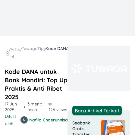
TuwagaTips
Kode DANA untuk Bank Mandiri: Top Up Praktis & Anti Ribet 2025
/
Artik
/
/
el
Kode DANA untuk
Bank Mandiri: Top Up
Praktis & Anti Ribet
2025
17 Jun
3 menit
2025
baca
126 views
Baca Artikel Terkait
Ditulis
Nafila Chaerunnisa
Seabank
oleh
Gratis
Transfer