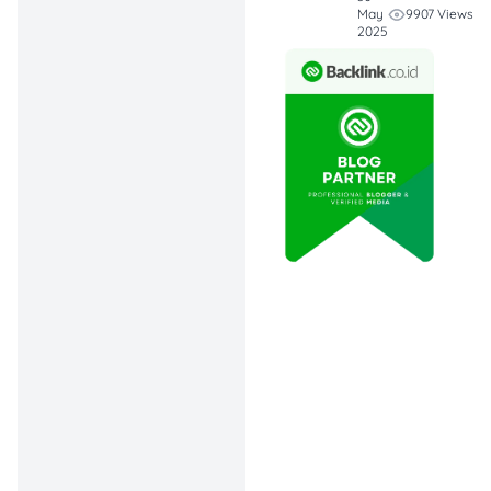
9907 Views
May
Contoh: Kalau nomor kamu
2025
081234567890 → jadi
89508081234567890
Jangan sampai salah ketik
ya, karena beda satu
angka aja bisa bikin
saldonya nyasar.
Cara Top Up DANA
lewat Livin’ by Mandiri