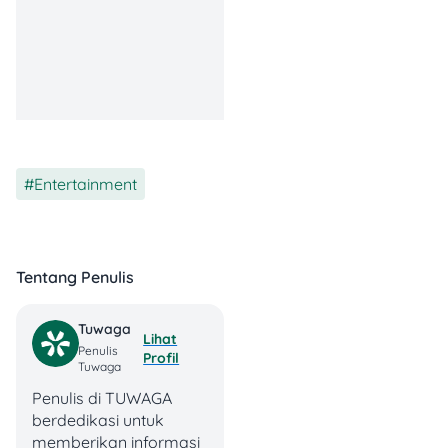
pengguna mengakses akun
secara bersamaan di
ponsel, tablet, maupun
desktop dengan
sinkronisasi otomatis.
Beberapa fitur unik
Entertainment
Telegram antara lain:
Grup super besar
dengan kapasitas
Tentang Penulis
hingga 200 ribu
anggota.
Channel
publik buat
Tuwaga
Lihat
sharing
konten tanpa
Penulis
Profil
batas.
Tuwaga
Pengiriman file
Penulis di TUWAGA
jumbo hingga 2GB
berdedikasi untuk
per file (versi gratis)
memberikan informasi