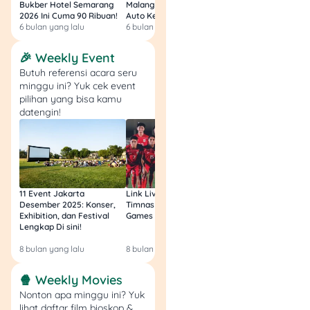
Bukber Hotel Semarang
Malang 2026: Start 75rb,
Hotel Surabaya 202
2026 Ini Cuma 90 Ribuan!
Auto Kenyang!
Sultan Harga 100rb
Telegram punya fitur bot
6 bulan yang lalu
6 bulan yang lalu
6 bulan yang lalu
pintar buat hiburan,
edukasi, hingga bisnis.
🎉 Weekly Event
Misalnya
bot
polling
,
Butuh referensi acara seru
reminder
, sampai
searching
minggu ini? Yuk cek event
konten.
pilihan yang bisa kamu
datengin!
7. Gratis dan Bebas
Iklan
11 Event Jakarta
Link Live Streaming
Link Live Streamin
Desember 2025: Konser,
Timnas vs Filipina SEA
Timnas Indonesia U
Semua fitur bisa dipakai
Exhibition, dan Festival
Games Malam Ini, Gratis!
Zambia U17 Nanti 
Lengkap Di sini!
Gratis & Legal Tanp
gratis tanpa gangguan
Login!
iklan, jadi pengalaman
8 bulan yang lalu
8 bulan yang lalu
9 bulan yang lalu
pengguna lebih nyaman
dibanding aplikasi lain.
🍿 Weekly Movies
Nonton apa minggu ini? Yuk
lihat daftar film bioskop &