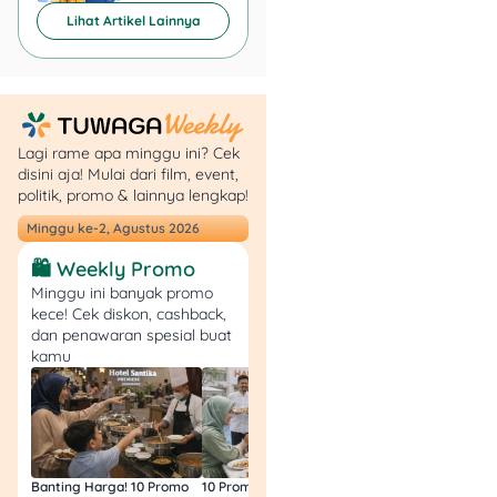
Fungsinya mirip media
Lihat Artikel Lainnya
sosial mini di dalam aplikasi
chat
.
5. Fitur Edit dan
Personalisasi
Lagi rame apa minggu ini? Cek
disini aja! Mulai dari film, event,
politik, promo & lainnya lengkap!
Minggu ke-2, Agustus 2026
Pesan yang sudah terkirim
🛍️ Weekly Promo
bisa diedit tanpa harus
Minggu ini banyak promo
dihapus. Selain itu,
kece! Cek diskon, cashback,
pengguna bebas
dan penawaran spesial buat
mengganti tema tampilan
kamu
sesuai selera.
6. Bot dan Otomatisasi
Banting Harga! 10 Promo
10 Promo Bukber Hotel
Intip 10 Promo Buk