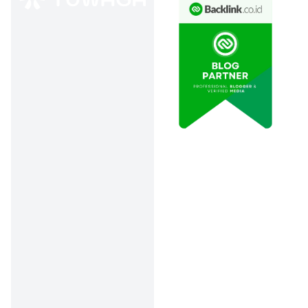
menawarkan
kualitas lebih baik
sekaligus
mendukung
industri kreatif.
Apa Itu Telegram?
Telegram adalah aplikasi
pesan instan berbasis
cloud
yang diluncurkan oleh
programmer
dan
matematikawan Nikolai
serta pengusaha Pavel
Durov pada 2013. Beda
dengan aplikasi
chat
lain,
Telegram memungkinkan