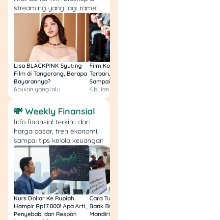
Baca Juga:
7 Cara
streaming yang lagi rame!
Mendapatkan
Kuota Gratis Axis 20
GB: Simple dan
Pasti Berhasil!
Lisa BLACKPINK Syuting
Film Komedi Indonesia
Film Avatar: Fire an
Film di Tangerang, Berapa
Terbaru 2026, Siap Ngakak
Segini Budget Prod
Bayarannya?
Sampai Sakit Perut!
dan Pendapatanny
Cara Nonton Film di
6 bulan yang lalu
6 bulan yang lalu
8 bulan yang lalu
Telegram Gratis
💸 Weekly Finansial
Info finansial terkini: dari
Berikut cara
nonton film
di
harga pasar, tren ekonomi,
Telegram lewat HP Android
sampai tips kelola keuangan
maupun iPhone:
Download
aplikasi
Telegram di Google
Kurs Dollar Ke Rupiah
Cara Tukar Uang Baru di
Bansos Jabar Tahap
Play Store atau App
Hampir Rp17.000! Apa Arti,
Bank BCA (Umum, BNI,
Masih Bisa Cair Awa
Store.
Penyebab, dan Respon
Mandiri, BRI, dan BSI) 2026!
Ini Jawaban & Cara