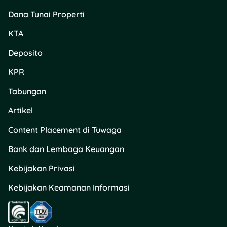
berisi virus
berbahaya.
Dana Tunai Properti
Privasi Rawan
KTA
Bocor
: Bergabung
dengan channel
Deposito
ilegal bisa membuka
akses data ke pihak
KPR
tidak bertanggung
Tabungan
jawab.
Artikel
Artinya, keseruan gratisan
di Telegram datang dengan
Content Placement di Tuwaga
risiko yang nyata.
Bank dan Lembaga Keuangan
Alternatif Platform
Kebijakan Privasi
Nonton Film Resmi
Kebijakan Keamanan Informasi
Kalau mau pengalaman
nonton yang lebih aman,
hemat, dan legal, ada