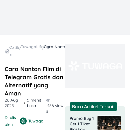
TuwagaLifestyle
Cara Nonton Film di Telegram Gratis dan Alternatif yang Aman
/
Artik
/
/
el
Cara Nonton Film di
Telegram Gratis dan
Alternatif yang
Aman
26 Aug
5 menit
2025
baca
486 view
Baca Artikel Terkait
s
Ditulis
Promo Buy 1
Tuwaga
Get 1 Tiket
oleh
Bioskop