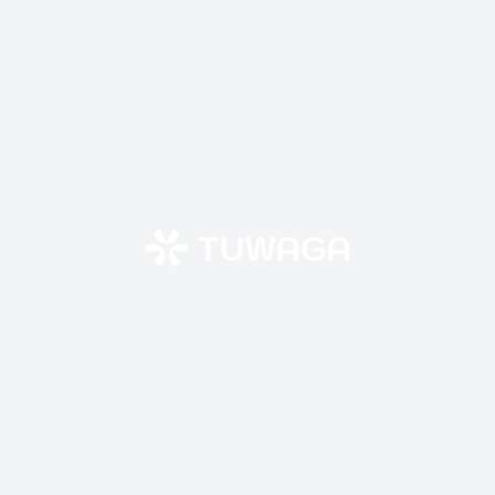
Skip
to
content