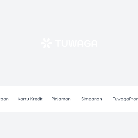
raan
Kartu Kredit
Pinjaman
Simpanan
TuwagaPro