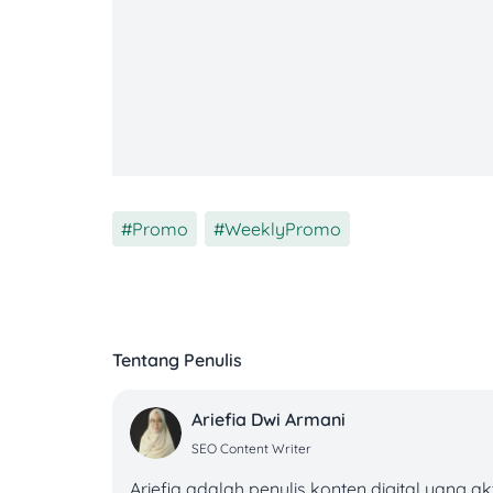
Promo
,
WeeklyPromo
Tentang Penulis
Ariefia Dwi Armani
SEO Content Writer
Ariefia adalah penulis konten digital yang a