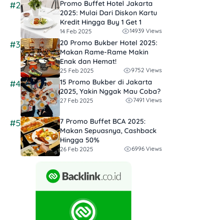
Promo Buffet Hotel Jakarta
#2
2025: Mulai Dari Diskon Kartu
Kredit Hingga Buy 1 Get 1
14939 Views
14 Feb 2025
20 Promo Bukber Hotel 2025:
#3
Makan Rame-Rame Makin
Enak dan Hemat!
9752 Views
25 Feb 2025
15 Promo Bukber di Jakarta
#4
2025, Yakin Nggak Mau Coba?
7491 Views
27 Feb 2025
7 Promo Buffet BCA 2025:
#5
Makan Sepuasnya, Cashback
Hingga 50%
6996 Views
26 Feb 2025