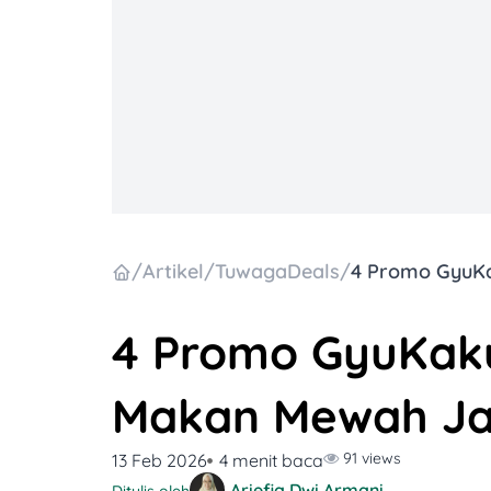
/
Artikel
/
TuwagaDeals
/
4 Promo GyuKaku
Makan Mewah Ja
91 views
13 Feb 2026
4 menit baca
Ariefia Dwi Armani