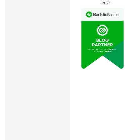
2025
Lokasi
Promo tersedia di gerai
Indomaret wilayah
Pulau
Jawa, Bali, dan Lombok
.
Ketentuan Tertentu
Berlaku selama stok
masih tersedia
Diskon ShopeePay
terbatas per akun
Tidak dapat
digabung promo lain
Harga bisa berbeda
di beberapa area
Produk promo mencakup
minyak goreng 2L, mie