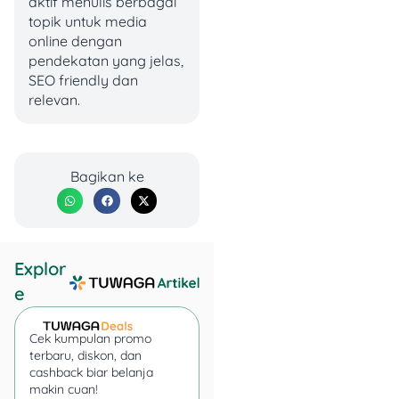
aktif menulis berbagai
Silver Queen Chunky
topik untuk media
Bar Almond 82g
:
online dengan
Rp21.900
pendekatan yang jelas,
Simba Choco Chips
SEO friendly dan
34g Cup
: Rp6.500
relevan.
Indomaret Soes
Cokelat/Stroberi
80g
: Rp9.900
Doritos 120g
:
Bagikan ke
Rp10.900
KEBUTUHAN DAPUR
Explor
Tropical Minyak
Goreng 2L
: Rp40.900
e
Filma Minyak
Goreng 2L
: Rp39.900
Cek kumpulan promo
Sovia Minyak
terbaru, diskon, dan
Goreng 2L
: Rp35.700
cashback biar belanja
Bango Kecap Manis
makin cuan!