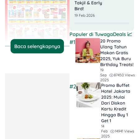
Takjil & Early
Bird!
19 Feb 2026
Populer di
TuwagaDeals
📈
20 Promo
#1
Baca selengkapnya
Ulang Tahun
Makan Gratis
2025, Yuk Buru
Buat kamu ibu muda yang
Birthday Treats!
harus mikirin stok dapur
19
87450 Views
Sep
harian atau anak kos yang
2025
hidup irit sampai tanggal
Promo Buffet
#2
tua, promo ini relevan
Hotel Jakarta
banget. Mulai dari minyak
2025: Mulai
goreng, mie instan, susu,
Dari Diskon
Kartu Kredit
sampai camilan favorit lagi
Hingga Buy 1
diskon. Sebagai
Tuwaga
,
Get 1
aku ngerangkum promo ini
14
supaya kamu nggak asal
14941 Views
Feb
2025
belanja dan tetap hemat