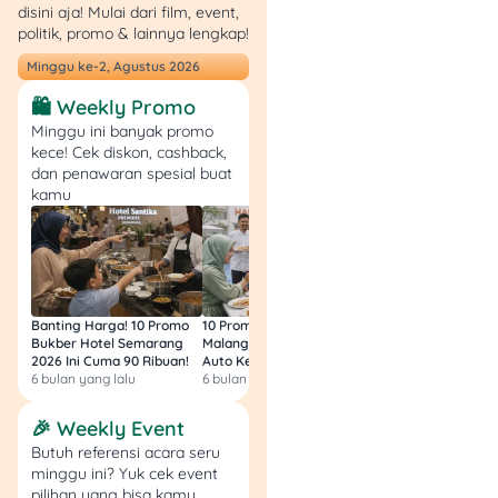
belanja lebih terarah,
disini aja! Mulai dari film, event,
hemat waktu, dan hemat
politik, promo & lainnya lengkap!
uang.
Minggu ke-2, Agustus 2026
🛍️ Weekly Promo
Minggu ini banyak promo
Jangan tunggu sampai
kece! Cek diskon, cashback,
stok habis atau harga naik
dan penawaran spesial buat
lagi. Pantau terus update
kamu
tentang info keuangan
terbaru di
Tuwaga
dan
temukan promo lainnya
yang ramah dompet di
Tuwaga Promo
.
Banting Harga! 10 Promo
10 Promo Bukber Hotel
Intip 10 Promo Buk
Bukber Hotel Semarang
Malang 2026: Start 75rb,
Hotel Surabaya 202
FAQ Seputar Promo
2026 Ini Cuma 90 Ribuan!
Auto Kenyang!
Sultan Harga 100rb
6 bulan yang lalu
6 bulan yang lalu
6 bulan yang lalu
Indomaret Hemat
Minggu Ini
🎉 Weekly Event
Butuh referensi acara seru
1. Apakah promo berlaku
minggu ini? Yuk cek event
nasional?
pilihan yang bisa kamu