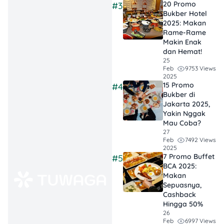
20 Promo
#3
tanpa ribet.
Bukber Hotel
2025: Makan
Mekanisme Promo
Rame-Rame
Makin Enak
dan Hemat!
Kamu cukup belanja
25
langsung di gerai
9753 Views
Feb
2025
Indomaret terdekat dan
15 Promo
#4
pilih produk dengan label
Bukber di
harga promo. Ada
Jakarta 2025,
potongan tambahan
Yakin Nggak
Rp4.000
jika kamu bayar
Mau Coba?
pakai ShopeePay dengan
27
7492 Views
Feb
minimal belanja Rp35.000.
2025
7 Promo Buffet
#5
BCA 2025:
Makan
Periode
Sepuasnya,
Cashback
Hingga 50%
Promo berlaku mulai
05 – 11
26
Februari 2026
.
6997 Views
Feb