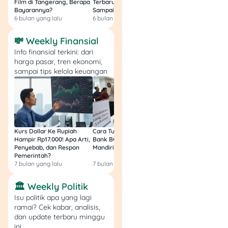
Film di Tangerang, Berapa
Terbaru 2026, Siap Ngakak
Segini Budget Prod
sekali?
Bayarannya?
Sampai Sakit Perut!
dan Pendapatanny
Bisa, tapi diskon tambahan
6 bulan yang lalu
6 bulan yang lalu
8 bulan yang lalu
biasanya terbatas.
💸 Weekly Finansial
Info finansial terkini: dari
harga pasar, tren ekonomi,
sampai tips kelola keuangan
Kurs Dollar Ke Rupiah
Cara Tukar Uang Baru di
Bansos Jabar Tahap
Hampir Rp17.000! Apa Arti,
Bank BCA (Umum, BNI,
Masih Bisa Cair Awa
Penyebab, dan Respon
Mandiri, BRI, dan BSI) 2026!
Ini Jawaban & Cara
Pemerintah?
Resmi
7 bulan yang lalu
7 bulan yang lalu
7 bulan yang lalu
🏛️ Weekly Politik
Isu politik apa yang lagi
ramai? Cek kabar, analisis,
dan update terbaru minggu
ini