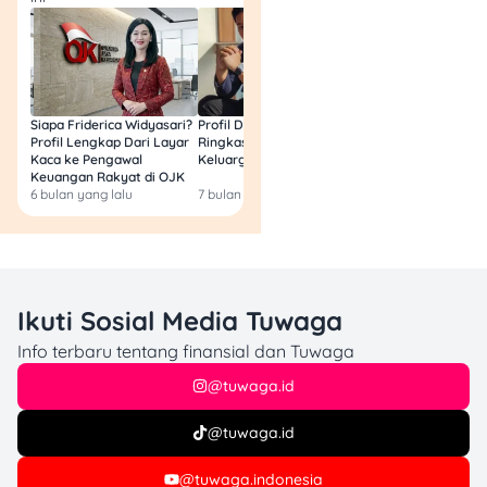
Siapa Friderica Widyasari?
Profil Darma Mangkuluhur:
BLT Kesra 2026 Aka
Profil Lengkap Dari Layar
Ringkas Latar Belakang
Lagi? Ini Fakta Res
Kaca ke Pengawal
Keluarga dan Bisnisnya
Keuangan Rakyat di OJK
6 bulan yang lalu
7 bulan yang lalu
8 bulan yang lalu
Ikuti Sosial Media Tuwaga
Info terbaru tentang finansial dan Tuwaga
@tuwaga.id
@tuwaga.id
@tuwaga.indonesia