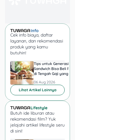
KEBUTUHAN RUMAH
TANGGA & PERSONAL
Vaseline Body
Lotion 200ml
:
Cek info biaya, daftar
Rp23.900
layanan, dan rekomendasi
Minyak Kayu Putih
produk yang kamu
Cap Lang 120ml
:
butuhin!
Rp42.000
Tips untuk Generasi
Harga Emas 6 Agust
Tessa Facial Tissue
Sandwich Bisa Beli Rumah
2026, Antam hingga
3-pack
: Rp20.900
di Tengah Gaji yang
di Pegadaian Berger
Close Up Pasta Gigi
Harus Terbagi
Berapa?
06 Aug 2026
06 Aug 2026
160g
: Rp16.500
Lihat Artikel Lainnya
Sunlight Pencuci
Piring 650ml
:
Rp8.900
Daia Detergen
Butuh ide liburan atau
rekomendasi film? Yuk
Bubuk 1.8kg
:
jelajahi artikel lifestyle seru
Rp24.400
di sini!