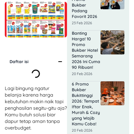
Bukber
Padang
Favorit 2026
23 Feb 2026
Banting
Harga! 10
Promo
Bukber Hotel
Semarang
Daftar isi
2026 Ini Cuma
90 Ribuan!
20 Feb 2026
6 Promo
Lagi bingung ngatur
Bukber
belanja karena harga
Bukittinggi
kebutuhan makin naik tapi
2026: Tempat
Iftar Enak,
penghasilan segitu-gitu aja?
Murah & Cozy
Kamu butuh solusi biar
yang Wajib
dapur tetap aman tanpa
Kamu Coba!
overbudget.
20 Feb 2026