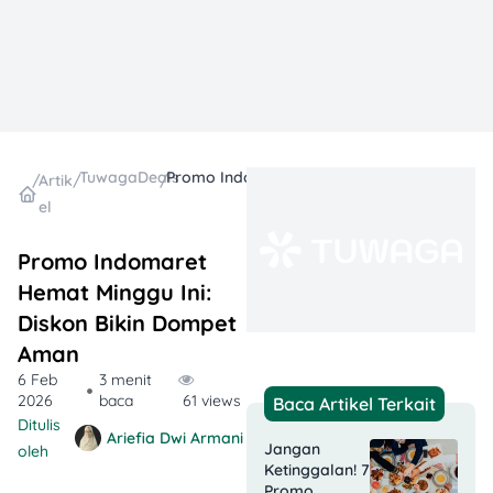
TuwagaDeals
Promo Indomaret Hemat Minggu Ini: Diskon Bikin Dompet Aman
/
Artik
/
/
el
Promo Indomaret
Hemat Minggu Ini:
Diskon Bikin Dompet
Aman
6 Feb
3 menit
2026
baca
61 views
Baca Artikel Terkait
Ditulis
Ariefia Dwi Armani
Jangan
oleh
Ketinggalan! 7
Promo