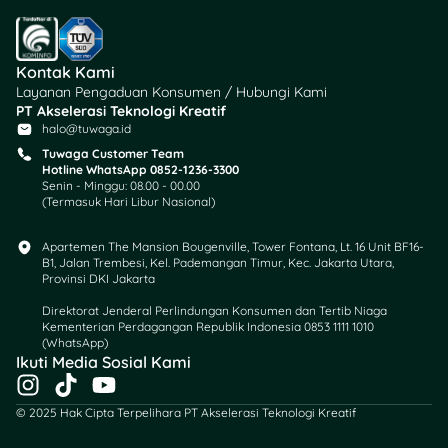
Kontak Kami
Layanan Pengaduan Konsumen / Hubungi Kami
PT Akselerasi Teknologi Kreatif
halo@tuwaga.id
Tuwaga Customer Team
Hotline WhatsApp 0852-1236-3300
Senin - Minggu: 08.00 - 00.00
(Termasuk Hari Libur Nasional)
Apartemen The Mansion Bougenville, Tower Fontana, Lt. 16 Unit BF16-
B1, Jalan Trembesi, Kel. Pademangan Timur, Kec. Jakarta Utara,
Nama promo:
Provinsi DKI Jakarta
Ngemil
Direktorat Jenderal Perlindungan Konsumen dan Tertib Niaga
Brand/Restoran:
Kementerian Perdagangan Republik Indonesia 0853 1111 1010
(WhatsApp)​
Lawson
Ikuti Media Sosial Kami
Jenis promo:
🤑
I
T
Y
Diskon Produk Snack
n
i
o
Menu Promo:
Aneka
© 2025 Hak Cipta Terpelihara PT Akselerasi Teknologi Kreatif
s
k
u
camilan pilihan