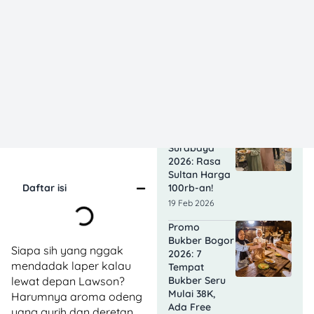
10 Promo
Bukber Hotel
Malang 2026:
Start 75rb,
Auto
Kenyang!
19 Feb 2026
Intip 10 Promo
Bukber Hotel
Surabaya
2026: Rasa
Sultan Harga
100rb-an!
Daftar isi
19 Feb 2026
Promo
Bukber Bogor
Siapa sih yang nggak
2026: 7
mendadak laper kalau
Tempat
Bukber Seru
lewat depan Lawson?
Mulai 38K,
Harumnya aroma odeng
Ada Free
yang gurih dan deretan