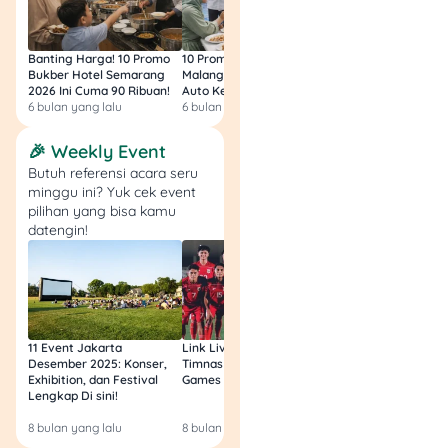
Banting Harga! 10 Promo
10 Promo Bukber Hotel
Intip 10 Promo Buk
Bukber Hotel Semarang
Malang 2026: Start 75rb,
Hotel Surabaya 202
2026 Ini Cuma 90 Ribuan!
Auto Kenyang!
Sultan Harga 100rb
6 bulan yang lalu
6 bulan yang lalu
6 bulan yang lalu
🎉 Weekly Event
Nama promo:
On
Butuh referensi acara seru
The Weekend
minggu ini? Yuk cek event
pilihan yang bisa kamu
Brand/Restoran:
datengin!
Lawson
Jenis promo:
🍽️
Bundling Hemat
Weekend
Menu Promo:
Lemongrass Tea +
11 Event Jakarta
Link Live Streaming
Link Live Streamin
Desember 2025: Konser,
Timnas vs Filipina SEA
Timnas Indonesia U
Deli n Co Cheese
Exhibition, dan Festival
Games Malam Ini, Gratis!
Zambia U17 Nanti 
Burger
Lengkap Di sini!
Gratis & Legal Tanp
Periode promo:
Login!
8 bulan yang lalu
8 bulan yang lalu
9 bulan yang lalu
Setiap Jumat, Sabtu,