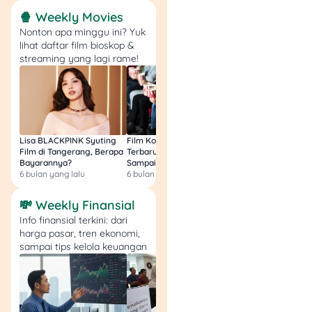
Minggu di Februari
🍿 Weekly Movies
2026
Nonton apa minggu ini? Yuk
Syarat & ketentuan
lihat daftar film bioskop &
utama:
1. Harga
streaming yang lagi rame!
bundling cuma 21rb
per paket. 2. Berlaku
hanya di hari
weekend (Jumat-
Minggu). 3. Berlaku
Lisa BLACKPINK Syuting
Film Komedi Indonesia
Film Avatar: Fire an
semua jenis
Film di Tangerang, Berapa
Terbaru 2026, Siap Ngakak
Segini Budget Prod
pembayaran. 4.
Bayarannya?
Sampai Sakit Perut!
dan Pendapatanny
Tidak dapat
6 bulan yang lalu
6 bulan yang lalu
8 bulan yang lalu
digabung dengan
💸 Weekly Finansial
promo lain. 5.
Berlaku selama jam
Info finansial terkini: dari
harga pasar, tren ekonomi,
operasional store.
sampai tips kelola keuangan
Metode klaim:
👉
Pilih paket menu
OTW di kasir.
Lokasi:
📍 Seluruh