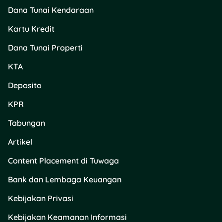
Berlaku semua jenis
Dana Tunai Kendaraan
pembayaran.
Kartu Kredit
Berlaku untuk varian
Matcha & Caramel
Dana Tunai Properti
Vanilla.
Selama persediaan
KTA
cup Large masih
ada.
Deposito
KPR
Metode klaim:
👉
Request upsize ke
Tabungan
kasir saat memesan.
Lokasi:
📍 Seluruh
Artikel
outlet Lawson
Content Placement di Tuwaga
(Kecuali area
tertentu).
Bank dan Lembaga Keuangan
7. Promo Ngemil
Kebijakan Privasi
Kebijakan Keamanan Informasi