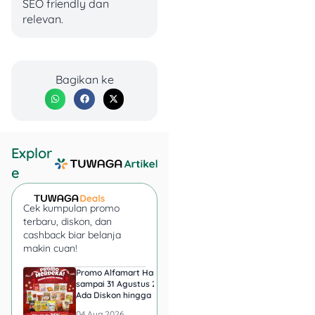
SEO friendly dan
relevan.
Bagikan ke
Explor
e
Nama promo:
Rabu
% Rabu
Cek kumpulan promo
Brand/Restoran:
terbaru, diskon, dan
Lawson
cashback biar belanja
Jenis promo:
🍽️ Beli
makin cuan!
2 Gratis 1 / Harga
Promo Alfamart Hari Ini
Super Indo Tebar Pr
Paket
sampai 31 Agustus 2026,
sampai 12 Agustus 2
Menu Promo:
odeng
Ada Diskon hingga 25
Ice Matcha dan Ice
Original/Spicy &
Persen Snack UMKM
Espresso Jadi Rp11.
04 Aug 2026
04 Aug 2026