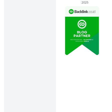
2025
Nama promo:
Twogether
Brand/Restoran:
Lawson
Jenis promo:
🎉
Harga Spesial & Beli 1
Gratis 1
Menu Promo:
Deli n
co Double Choux
Choco, odengg, Ice
Choco Richi
Periode promo:
1 – 15
Februari 2026
Syarat & ketentuan
utama: