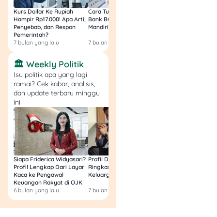
outlet Lawson
(Kecuali area
Kurs Dollar Ke Rupiah
Cara Tukar Uang Baru di
Bansos Jabar Tahap
Hampir Rp17.000! Apa Arti,
Bank BCA (Umum, BNI,
Masih Bisa Cair Awa
tertentu).
Penyebab, dan Respon
Mandiri, BRI, dan BSI) 2026!
Ini Jawaban & Cara
Pemerintah?
Resmi
7 bulan yang lalu
7 bulan yang lalu
7 bulan yang lalu
6. Promo OMG (O
Monday Ganbatte)
🏛️ Weekly Politik
Isu politik apa yang lagi
ramai? Cek kabar, analisis,
dan update terbaru minggu
ini
Siapa Friderica Widyasari?
Profil Darma Mangkuluhur:
BLT Kesra 2026 Aka
Profil Lengkap Dari Layar
Ringkas Latar Belakang
Lagi? Ini Fakta Res
Kaca ke Pengawal
Keluarga dan Bisnisnya
Keuangan Rakyat di OJK
6 bulan yang lalu
7 bulan yang lalu
8 bulan yang lalu