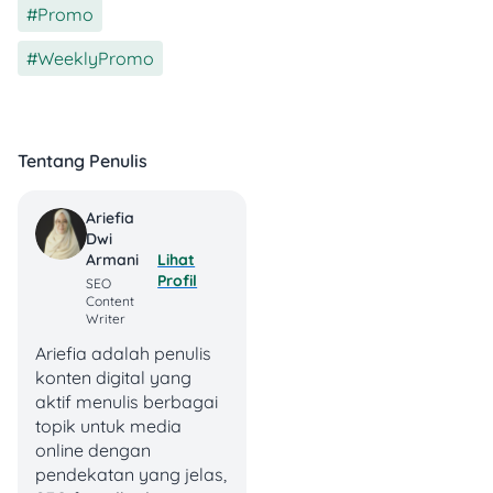
Promo
,
Berlaku setiap hari
Kamis.
WeeklyPromo
Berlaku semua jenis
pembayaran.
Wajib menunjukkan
akun member di
Tentang Penulis
aplikasi.
Metode klaim:
👉
Ariefia
Scan QR Member My
Dwi
Lihat
Armani
Lawson di kasir.
Profil
SEO
Lokasi:
📍 Seluruh
Content
outlet Lawson
Writer
(Kecuali area
Ariefia adalah penulis
tertentu).
konten digital yang
aktif menulis berbagai
3. Promo Rabu % Rabu
topik untuk media
online dengan
pendekatan yang jelas,