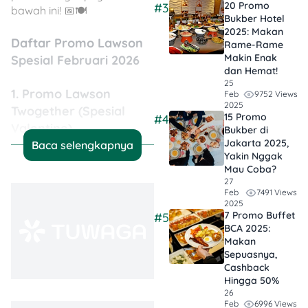
20 Promo
#3
bawah ini! 📅🍽️
Bukber Hotel
2025: Makan
Daftar Promo Lawson
Rame-Rame
Makin Enak
Spesial Februari 2026
dan Hemat!
25
1. Promo Lawson
9752 Views
Feb
2025
Twogether (Spesial
15 Promo
#4
Valentine)
Bukber di
Jakarta 2025,
Baca selengkapnya
Yakin Nggak
Mau Coba?
27
7491 Views
Feb
2025
7 Promo Buffet
#5
BCA 2025:
Makan
Sepuasnya,
Cashback
Hingga 50%
26
6996 Views
Feb