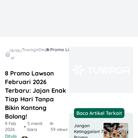
TuwagaDeals
8 Promo Lawson Februari 2026 Terbaru: Jajan Enak Tiap Hari Tanpa Bikin Kantong Bolong!
/
Artik
/
/
el
8 Promo Lawson
Februari 2026
Terbaru: Jajan Enak
Tiap Hari Tanpa
Bikin Kantong
Baca Artikel Terkait
Bolong!
9 Feb
5 menit
Jangan
2026
baca
59 views
Ketinggalan! 7
Ditulis
Promo