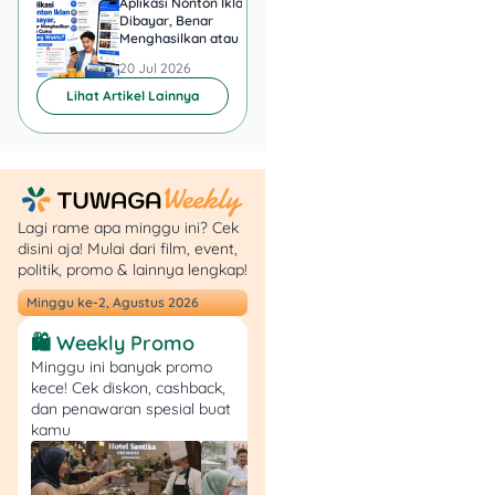
Aplikasi Nonton Iklan
Aplikasi Penghasil 
pembayaran. 5.
Dibayar, Benar
Minta KTP, Aman ata
Menghasilkan atau Cuma
Berbahaya?
Berlaku setiap hari
Buang Waktu?
Jumat.
20 Jul 2026
20 Jul 2026
Metode klaim:
👉
Lihat Artikel Lainnya
Pilih varian gorengan
di etalase.
Lokasi:
📍 Seluruh
outlet Lawson
(Kecuali area
Lagi rame apa minggu ini? Cek
tertentu).
disini aja! Mulai dari film, event,
politik, promo & lainnya lengkap!
5. Promo OTW (On The
Minggu ke-2, Agustus 2026
Weekend)
🛍️ Weekly Promo
Minggu ini banyak promo
kece! Cek diskon, cashback,
dan penawaran spesial buat
kamu