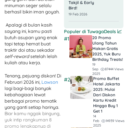
Takjil & Early
minuman seger selalu
Bird!
berhasil bikin iman goyah.
19 Feb 2026
Apalagi di bulan kasih
sayang ini, kamu pasti
Populer di
TuwagaDeals
📈
butuh asupan yang enak
20 Promo
#1
Ulang Tahun
tapi tetap hemat buat
Makan Gratis
traktir doi atau sekadar
2025, Yuk Buru
self-reward
setelah lelah
Birthday Treats!
kuliah atau kerja.
19
87444 Views
Sep
2025
Tenang, pejuang diskon! Di
Promo Buffet
#2
Februari 2026 ini,
Lawson
Hotel Jakarta
lagi bagi-bagi banyak
2025: Mulai
kebahagiaan lewat
Dari Diskon
Kartu Kredit
berbagai promo tematik
Hingga Buy 1
yang ganti setiap harinya.
Get 1
Biar kamu nggak bingung,
14
yuk intip rangkuman 8
14939 Views
Feb
2025
promo lengkapnya di