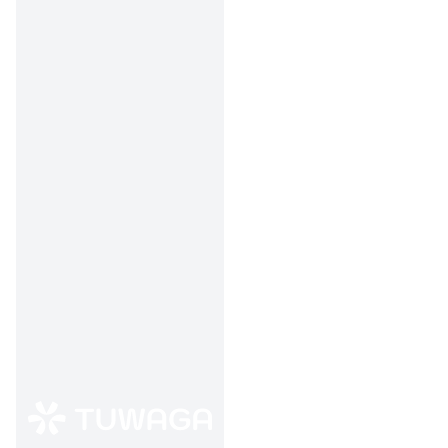
Double Choux Choco
hanya 12rb/pcs (1-15
Feb).
Khusus 14 Feb: Beli 1
odengg Ori/Spicy
GRATIS 1.
Khusus 14 Feb: Ice
Choco Richi hanya
25rb/2 cup.
Tambahan 2000
point untuk member
My Lawson.
Berlaku semua jenis
pembayaran.
Metode klaim:
👉
Datang langsung ke
store.
Lokasi:
📍 Nasional