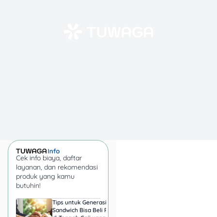
Lokasi:
📍 Seluruh
outlet Lawson
(Kecuali area
tertentu).
4. Promo FryDay
Cek info biaya, daftar
layanan, dan rekomendasi
produk yang kamu
butuhin!
Tips untuk Generasi
Harga Emas 6 Agust
Sandwich Bisa Beli Rumah
2026, Antam hingga