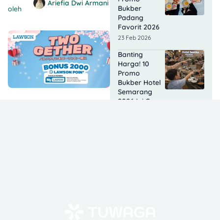
Ariefia Dwi Armani
Bukber
oleh
Padang
Favorit 2026
23 Feb 2026
Banting
Harga! 10
Promo
Bukber Hotel
Semarang
2026 Ini Cuma
90 Ribuan!
20 Feb 2026
6 Promo
Bukber
Bukittinggi
2026: Tempat
Iftar Enak,
Murah & Cozy
yang Wajib
Kamu Coba!
20 Feb 2026