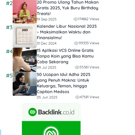
20 Promo Ulang Tahun Makan
#2
Gratis 2025, Yuk Buru Birthday
Treats!
174862 Views
19 Sep 2025
Kalender Libur Nasional 2025
#3
– Maksimalkan Waktu dan
Finansialmu!
119333 Views
31 Dec 2024
15 Aplikasi VCS Online Gratis
#4
Tanpa Koin yang Bisa Kamu
Coba Sekarang
55361 Views
09 Jul 2025
50 Ucapan Idul Adha 2025
#5
yang Penuh Makna: Untuk
Keluarga, Teman, hingga
Caption Medsos
47581 Views
05 Jun 2025