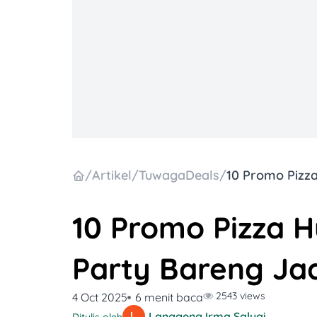
/
Artikel
/
TuwagaDeals
/
10 Promo Pizza 
Party Bareng Jad
2543 views
4 Oct 2025
6 menit baca
Langgeng Irma Salugiasih