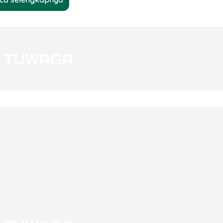
engan min. transaksi Rp100.000 (sebelum pajak)
 (Senin–Jumat, selama kuota tersedia)
tama, Saku Transaksi, Saku Kredit)
a Hut Delivery (PHD)
er bulan
di seluruh outlet.
ggu
selama periode promo.
y
.
ta pada periode
KA99ET
dan program taktis Bank
idak dapat diwakilkan, dan
tidak bisa digabung
denga
& Dessert