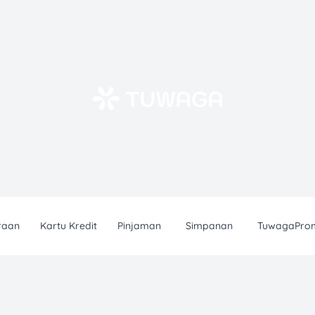
raan
Kartu Kredit
Pinjaman
Simpanan
TuwagaPro