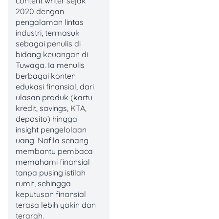
content writer sejak
Cukup bayar pakai OCTO
2020 dengan
Pay lewat QRIS, kamu bisa
pengalaman lintas
langsung dapetin cashback
industri, termasuk
yang bikin nongkrong dan
sebagai penulis di
lunch bareng jadi lebih
bidang keuangan di
hemat!
Tuwaga. Ia menulis
berbagai konten
🤑
Promo:
Cashback 30%
edukasi finansial, dari
(maks. Rp10.000) dengan
ulasan produk (kartu
Scan QRIS OCTO
kredit, savings, KTA,
📅
Periode:
1 November
deposito) hingga
2025 – 30 April 2026
insight pengelolaan
💳
Pembayaran:
Scan QRIS
uang. Nafila senang
OCTO menggunakan
membantu pembaca
sumber dana OCTO Pay
memahami finansial
📍
Lokasi:
Outlet Subway
tanpa pusing istilah
yang berpartisipasi (kecuali
rumit, sehingga
Subway Bandara Soekarno
keputusan finansial
Hatta, Kualanamu, dan
terasa lebih yakin dan
Juanda)
terarah.