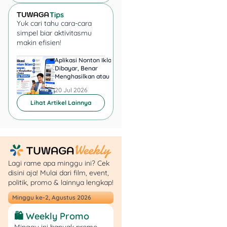
5. Cashback 25%
Yuk cari tahu cara-cara
dengan Bank Ganesha
simpel biar aktivitasmu
makin efisien!
Aplikasi Nonton Iklan
Aplikasi Penghasil 
Dibayar, Benar
Minta KTP, Aman ata
Menghasilkan atau Cuma
Berbahaya?
Buang Waktu?
20 Jul 2026
20 Jul 2026
Lihat Artikel Lainnya
Lagi rame apa minggu ini? Cek
disini aja! Mulai dari film, event,
politik, promo & lainnya lengkap!
Nikmatin makan favorit di
Subway makin hemat
Minggu ke-2, Agustus 2026
dengan bayar pakai
QRIS
🛍️ Weekly Promo
NEW BANGGA dari Bank
Minggu ini banyak promo