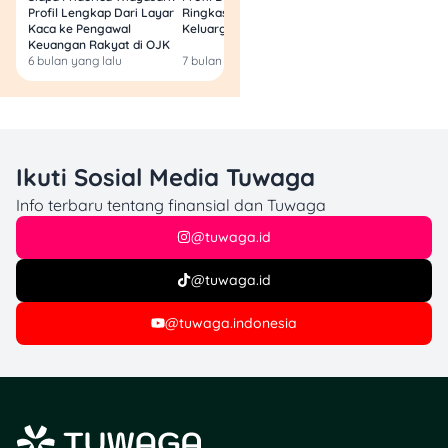
Profil Lengkap Dari Layar
Ringkas Latar Belakang
Lagi? Ini Fakta Res
diskon menarik di merchant
Kaca ke Pengawal
Keluarga dan Bisnisnya
favorit kamu di mall!
Keuangan Rakyat di OJK
6 bulan yang lalu
7 bulan yang lalu
8 bulan yang lalu
Ikuti Sosial Media Tuwaga
Info terbaru tentang finansial dan Tuwaga
@tuwaga.id
@tuwaga.id
@tuwaga.indonesia