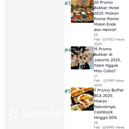
2026
20 Promo
#3
Bukber Hotel
📍
Lokasi:
Seluruh outlet
2025: Makan
Subway (kecuali restoran
Rame-Rame
bandara & Batam)
Makin Enak
💡
Catatan:
Harga sudah
dan Hemat!
termasuk pajak dan tidak
25
9752 Views
Feb
dapat digabung dengan
2025
promo lainnya
15 Promo
#4
Bukber di
Jakarta 2025,
Yakin Nggak
2. Promo Makan
Mau Coba?
Bareng Bestie
27
7491 Views
Feb
2025
7 Promo Buffet
#5
BCA 2025:
Makan
Sepuasnya,
Cashback
Hingga 50%
26
6995 Views
Feb