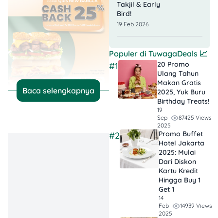
Takjil & Early
Bird!
19 Feb 2026
Populer di
TuwagaDeals
📈
20 Promo
#1
Ulang Tahun
Makan Gratis
Baca selengkapnya
2025, Yuk Buru
Birthday Treats!
19
Nikmati cookies berbentuk
87425 Views
Sep
hati yang cocok banget
2025
Promo Buffet
#2
buat nemenin waktu santai
Hotel Jakarta
atau berbagi kebahagiaan
2025: Mulai
dengan orang tersayang!
Dari Diskon
Kartu Kredit
🤑
Promo:
2 Cookies hanya
Hingga Buy 1
Get 1
Rp30.000 (semua varian
14
cookies)
14939 Views
Feb
📅
Periode:
9–15 Februari
2025