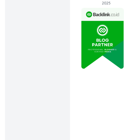
2025
Nikmati sandwich favorit
ukuran 6-inch lengkap
dengan minuman FREE
Coca-Cola Zero Sugar
Vanilla yang bikin lunch
date kamu makin hemat
dan puas!
🤑
Promo:
Berdua mulai
Rp37.500/orang (6-inch
sandwich + FREE Coca-Cola
Zero Sugar Vanilla PET 390
ml)
📅
Periode:
9 – 10 Februari