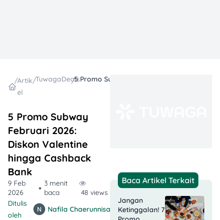
TuwagaDeals
5 Promo Subway Februari 2026: Diskon Valentine hingga Cashback Bank
/
Artik
/
/
el
5 Promo Subway
Februari 2026:
Diskon Valentine
hingga Cashback
Bank
Baca Artikel Terkait
9 Feb
3 menit
2026
baca
48 views
Jangan
Ditulis
Nafila Chaerunnisa
Ketinggalan! 7
oleh
Promo