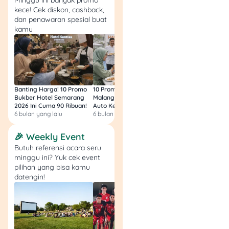
Ganesha
. Ada cashback
kece! Cek diskon, cashback,
menarik setiap bulan yang
dan penawaran spesial buat
bikin transaksi kamu jadi
kamu
lebih cuan!
🤑
Promo:
Cashback 25%
(maks. Rp25.000)
pembayaran QRIS NEW
Banting Harga! 10 Promo
10 Promo Bukber Hotel
Intip 10 Promo Buk
BANGGA di Subway
Bukber Hotel Semarang
Malang 2026: Start 75rb,
Hotel Surabaya 202
📅
Periode:
3 November
2026 Ini Cuma 90 Ribuan!
Auto Kenyang!
Sultan Harga 100rb
6 bulan yang lalu
6 bulan yang lalu
6 bulan yang lalu
2025 – 30 April 2026
💳
Pembayaran:
QRIS
🎉 Weekly Event
melalui aplikasi mobile
Butuh referensi acara seru
banking NEW BANGGA
minggu ini? Yuk cek event
(Nasabah Bank Ganesha)
pilihan yang bisa kamu
📍
Lokasi:
Seluruh outlet
datengin!
@subway.indonesia (tidak
berlaku di merchant
airport)
💡
Catatan: