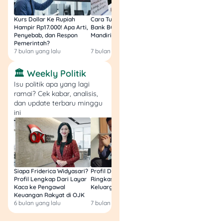
(kecuali PIM, Puri
Indah Mall, Lippo
Kurs Dollar Ke Rupiah
Cara Tukar Uang Baru di
Bansos Jabar Tahap
Hampir Rp17.000! Apa Arti,
Bank BCA (Umum, BNI,
Masih Bisa Cair Awa
Mall Puri, & PVJ
Penyebab, dan Respon
Mandiri, BRI, dan BSI) 2026!
Ini Jawaban & Cara
Bandung)
Pemerintah?
Resmi
Berlaku setiap hari
7 bulan yang lalu
7 bulan yang lalu
7 bulan yang lalu
dari 20 Januari – 31
🏛️ Weekly Politik
Maret 2025
Isu politik apa yang lagi
ramai? Cek kabar, analisis,
dan update terbaru minggu
ini
Promo BNI Valentine
1. Ann’s Bakehouse –
Diskon Hingga 15%
Siapa Friderica Widyasari?
Profil Darma Mangkuluhur:
BLT Kesra 2026 Aka
Profil Lengkap Dari Layar
Ringkas Latar Belakang
Lagi? Ini Fakta Res
Kaca ke Pengawal
Keluarga dan Bisnisnya
Keuangan Rakyat di OJK
6 bulan yang lalu
7 bulan yang lalu
8 bulan yang lalu
Ann’s Bakehouse (sumber:
Instagram)