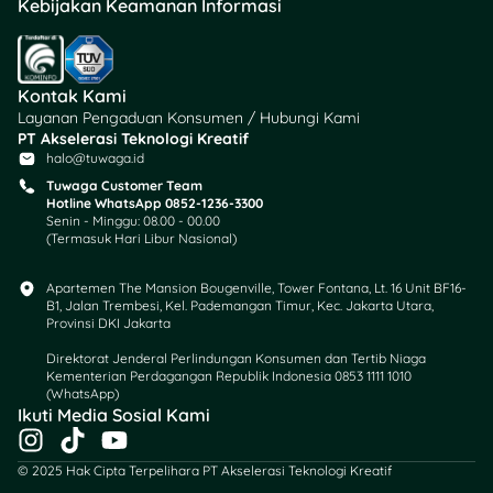
Punya
Kartu Kredit BNI
Kebijakan Keamanan Informasi
Visa Infinite
? Makan di
restoran premium jadi lebih
hemat dengan
diskon 20%
Kontak Kami
(maks. Rp500 ribu)! Yuk
Layanan Pengaduan Konsumen / Hubungi Kami
bawa pasanganmu buat
PT Akselerasi Teknologi Kreatif
nge-date romantis!
halo@tuwaga.id
Tuwaga Customer Team
📅 Periode Promo: Hingga
Hotline WhatsApp 0852-1236-3300
Senin - Minggu: 08.00 - 00.00
31 Maret 2025
(Termasuk Hari Libur Nasional)
💸 Syarat & Ketentuan:
Apartemen The Mansion Bougenville, Tower Fontana, Lt. 16 Unit BF16-
Min. transaksi Rp1,5
B1, Jalan Trembesi, Kel. Pademangan Timur, Kec. Jakarta Utara,
juta buat makan
Provinsi DKI Jakarta
langsung di restoran
Direktorat Jenderal Perlindungan Konsumen dan Tertib Niaga
Berlaku setiap hari,
Kementerian Perdagangan Republik Indonesia 0853 1111 1010
(WhatsApp)​
termasuk libur
Ikuti Media Sosial Kami
nasional
I
T
Y
Tanpa kuota, jadi
n
i
o
nggak perlu buru-
© 2025 Hak Cipta Terpelihara PT Akselerasi Teknologi Kreatif
s
k
u