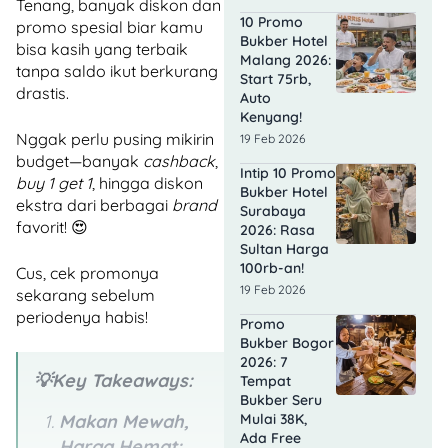
Tenang, banyak diskon dan
10 Promo
promo spesial biar kamu
Bukber Hotel
bisa kasih yang terbaik
Malang 2026:
tanpa saldo ikut berkurang
Start 75rb,
drastis.
Auto
Kenyang!
Nggak perlu pusing mikirin
19 Feb 2026
budget—banyak
cashback
,
Intip 10 Promo
buy 1 get 1
, hingga diskon
Bukber Hotel
ekstra dari berbagai
brand
Surabaya
favorit! 😍
2026: Rasa
Sultan Harga
100rb-an!
Cus, cek promonya
19 Feb 2026
sekarang sebelum
periodenya habis!
Promo
Bukber Bogor
2026: 7
💡Key Takeaways:
Tempat
Bukber Seru
Mulai 38K,
Makan Mewah,
Ada Free
Harga Hemat: