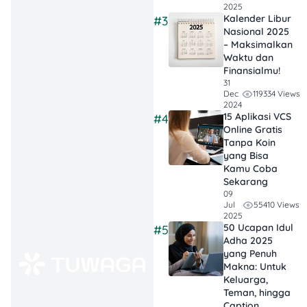
2025
potongan harga
Kalender Libur
#3
hampers
Nasional 2025
premium, dan
– Maksimalkan
Waktu dan
promo bunga
Finansialmu!
eksklusif!
31
119334 Views
Dec
2024
Cashback &
15 Aplikasi VCS
#4
Cicilan 0%:
Online Gratis
Belanja kado
Tanpa Koin
yang Bisa
Valentine makin
Kamu Coba
ringan dengan
Sekarang
promo cashback
09
55410 Views
Jul
hingga Rp1 juta di
2025
Padma Wedding
50 Ucapan Idul
#5
Adha 2025
Expo dan cicilan
yang Penuh
0% dari berbagai
Makna: Untuk
bank!
Keluarga,
Teman, hingga
Caption