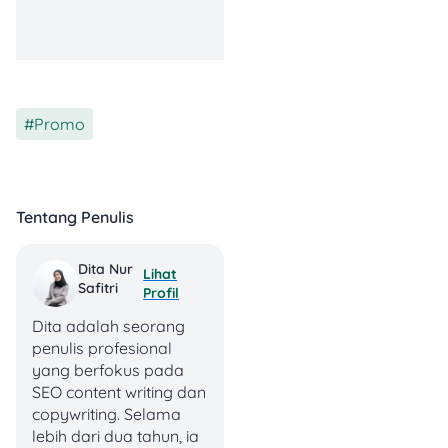
Udah dapet Bakmi Spesial
GM + Nasi GM + Pangsit
Goreng isi 5😋
Promo
📅 Periode Promo: 15-19
Februari 2025
🍴 Syarat & Ketentuan:
Tentang Penulis
Bayar pakai QRIS di
myBCA
Maksimal 1x
Dita Nur
Lihat
transaksi per user
Safitri
Profil
per hari
Dita adalah seorang
Berlaku buat dine-in
penulis profesional
& take away
yang berfokus pada
Nggak berlaku di
SEO content writing dan
outlet stasiun,
copywriting. Selama
bandara, & food
lebih dari dua tahun, ia
truck