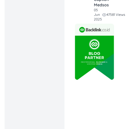
Medsos
05
Promo BCA Valentine
47581 Views
Jun
2025
1. Bakmi GM – Spesial
Rp 66 Ribu Berdua
Promo BCA Bakmi GM
Valentine (Sumber:
Instagram)
Mau makan
comfort food
yang enak bareng doi
waktu valentine? Nih, ada
Paket Spesial Bakmi GM
cuma Rp66 ribu aja dari
harga normal Rp92 ribu!