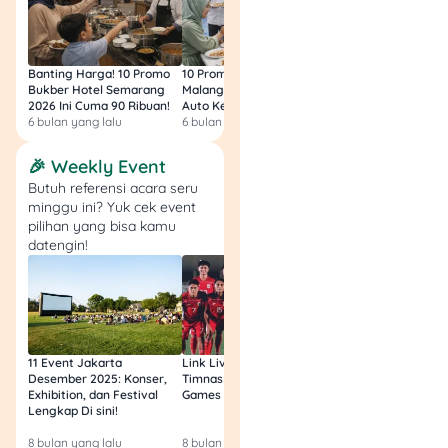
Berlaku buat
pengguna Debit BRI
Banting Harga! 10 Promo
10 Promo Bukber Hotel
Intip 10 Promo Buk
(Prioritas & Private) &
Bukber Hotel Semarang
Malang 2026: Start 75rb,
Hotel Surabaya 202
Kartu Kredit BRI
2026 Ini Cuma 90 Ribuan!
Auto Kenyang!
Sultan Harga 100rb
6 bulan yang lalu
6 bulan yang lalu
6 bulan yang lalu
(kecuali Corporate)
Setiap hari, nggak
🎉 Weekly Event
ada tanggal
Butuh referensi acara seru
blackout!
minggu ini? Yuk cek event
Tanpa minimum atau
pilihan yang bisa kamu
maksimum transaksi
datengin!
2. The Duck King Group
– Diskon 30%
11 Event Jakarta
Link Live Streaming
Link Live Streamin
Desember 2025: Konser,
Timnas vs Filipina SEA
Timnas Indonesia U
Exhibition, dan Festival
Games Malam Ini, Gratis!
Zambia U17 Nanti 
The Duck King Group
Lengkap Di sini!
Gratis & Legal Tanp
(sumber: Instagram)
Login!
8 bulan yang lalu
8 bulan yang lalu
9 bulan yang lalu