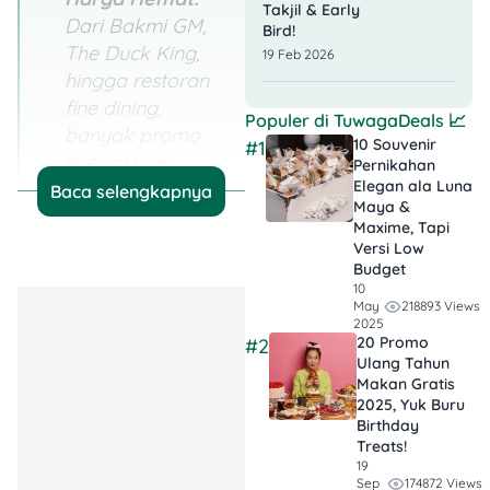
Takjil & Early
Dari Bakmi GM,
Bird!
The Duck King,
19 Feb 2026
hingga restoran
fine dining,
Populer di
TuwagaDeals
📈
banyak promo
10 Souvenir
#1
spesial biar
Pernikahan
Elegan ala Luna
dinner
Baca selengkapnya
Maya &
romantismu
Maxime, Tapi
makin berkesan!
Versi Low
Budget
Hampers, Bunga
10
218893 Views
May
& Coklat Murah
2025
Meriah:
Mau
20 Promo
#2
Ulang Tahun
kasih kejutan
Makan Gratis
buat pasangan
2025, Yuk Buru
atau sahabat?
Birthday
Treats!
Diskon hingga
19
45% untuk coklat,
174872 Views
Sep