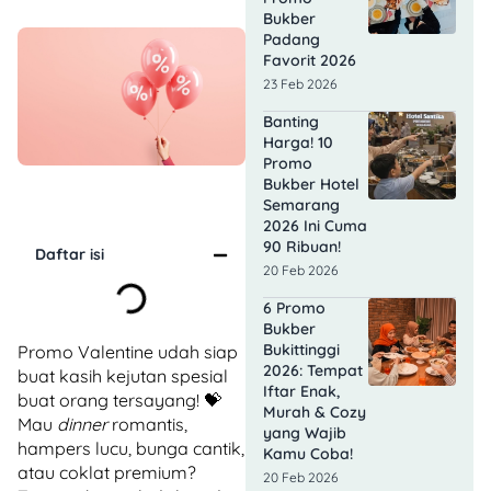
Bukber
Padang
Favorit 2026
23 Feb 2026
Banting
Harga! 10
Promo
Bukber Hotel
Semarang
2026 Ini Cuma
90 Ribuan!
Daftar isi
20 Feb 2026
6 Promo
Bukber
Bukittinggi
Promo Valentine udah siap
2026: Tempat
buat kasih kejutan spesial
Iftar Enak,
buat orang tersayang! 💝
Murah & Cozy
Mau
dinner
romantis,
yang Wajib
hampers lucu, bunga cantik,
Kamu Coba!
atau coklat premium?
20 Feb 2026