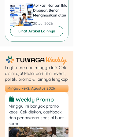
Promo BRI Valentine
Aplikasi Nonton Iklan
Aplikasi Penghasil 
Dibayar, Benar
Minta KTP, Aman ata
Menghasilkan atau Cuma
Berbahaya?
1. Promo The Westin
Buang Waktu?
20 Jul 2026
20 Jul 2026
Hampers – Diskon 20%
Lihat Artikel Lainnya
The Westin Promo
Valentine
Lagi rame apa minggu ini? Cek
Lagi cari
hampers
spesial
disini aja! Mulai dari film, event,
politik, promo & lainnya lengkap!
buat orang tersayang?
Pakai
Debit atau Kartu
Minggu ke-2, Agustus 2026
Kredit BRI
dan dapetin
🛍️ Weekly Promo
diskon 20%
buat semua
Minggu ini banyak promo
produk hampers! 😍
kece! Cek diskon, cashback,
dan penawaran spesial buat
📅 Periode Promo: Hingga
kamu
15 Februari 2025
💸 Syarat & Ketentuan: