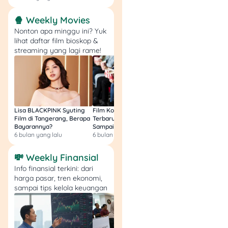
Valentine ini bisa makan
🍿 Weekly Movies
mewah bareng pasangan
Nonton apa minggu ini? Yuk
pakai
Debit atau Kartu
lihat daftar film bioskop &
Kredit BRI
dan nikmatin
streaming yang lagi rame!
promo spesial buat makan-
makan seru!
📅 Periode Promo: Hingga
31 Maret 2025
Lisa BLACKPINK Syuting
Film Komedi Indonesia
Film Avatar: Fire an
💸 Syarat & Ketentuan:
Film di Tangerang, Berapa
Terbaru 2026, Siap Ngakak
Segini Budget Prod
Bayarannya?
Sampai Sakit Perut!
dan Pendapatanny
Min. transaksi Rp500
6 bulan yang lalu
6 bulan yang lalu
8 bulan yang lalu
ribu, maks. Rp1 juta
💸 Weekly Finansial
Berlaku buat Debit
Info finansial terkini: dari
BRI (Britama Bisnis,
harga pasar, tren ekonomi,
Prioritas, Private) &
sampai tips kelola keuangan
Kartu Kredit BRI
Platinum
Bisa dipakai di
seluruh Indonesia