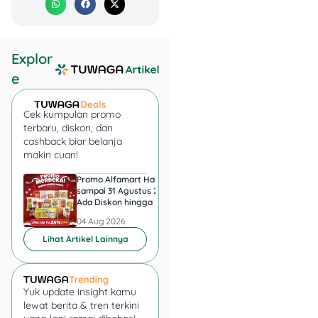
≥ Rp10
Rp200
15
juta
Ribu
Explor
≥ Rp25
Rp500
e
15
juta
Ribu
Cek kumpulan promo
≥ Rp 50
terbaru, diskon, dan
Rp1 Juta
10
juta
cashback biar belanja
makin cuan!
Berlaku 1x
cashback
Promo Alfamart Hari Ini
Super Indo Tebar Pr
sampai 31 Agustus 2026,
sampai 12 Agustus 2
per pemegang
Ada Diskon hingga 25
Ice Matcha dan Ice
kartu/user selama
Persen Snack UMKM
Espresso Jadi Rp11.
04 Aug 2026
04 Aug 2026
pameran
Lihat Artikel Lainnya
Cashback
bakal
dikreditkan ke billing
statement dalam
maks 2 bulan
Yuk update insight kamu
Cicilan 0% BCA (3, 6, &
lewat berita & tren terkini