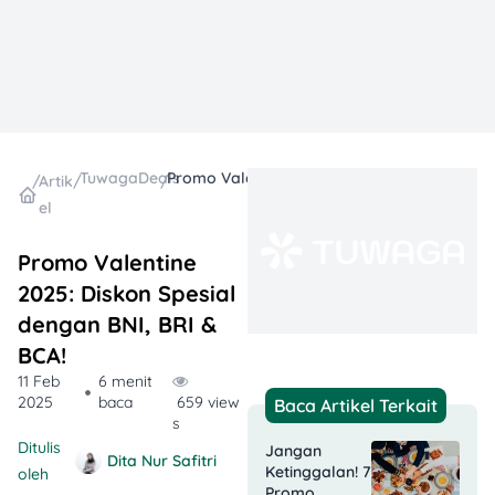
TuwagaDeals
Promo Valentine 2025: Diskon Spesial dengan BNI, BRI & BCA!
/
Artik
/
/
el
Promo Valentine
2025: Diskon Spesial
dengan BNI, BRI &
BCA!
11 Feb
6 menit
2025
baca
659 view
Baca Artikel Terkait
s
Ditulis
Jangan
Dita Nur Safitri
Ketinggalan! 7
oleh
Promo