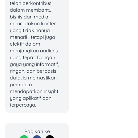
telah berkontribusi
dalam membantu
2. Padma Wedding Expo
bisnis dan media
– Cashback Hingga Rp 1
menciptakan konten
Juta
yang tidak hanya
menarik, tetapi juga
Buat yang lagi siapin
efektif dalam
pernikahan, jangan sampai
menjangkau audiens
kelewatan promo ini! Bisa
yang tepat. Dengan
dapet
cashback
hingga Rp1
gaya yang informatif,
juta pas belanja di
Padma
ringan, dan berbasis
Wedding Expo
, Semarang,
data, ia memastikan
Jawa Tengah. Lumayan
pembaca
banget, kan? 😍
mendapatkan insight
yang aplikatif dan
📅 Periode Promo: 14-16
terpercaya.
Februari 2025
💸 Syarat & Ketentuan:
Bagikan ke
Transaksi
Cashback
Kuota