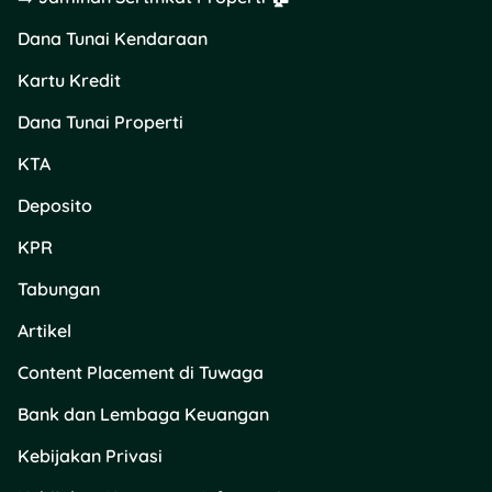
Rp100 ribu) buat
Dana Tunai Kendaraan
seluruh Kartu Debit
BNI
Kartu Kredit
Min. transaksi Rp400
ribu
Dana Tunai Properti
Berlaku setiap hari,
KTA
kecuali pas Natal
Untuk whole cake
Deposito
ukuran 20 cm ke
atas (kecuali Lapis
KPR
Legit)
Tabungan
Tanpa kuota, jadi
nggak perlu takut
Artikel
kehabisan!
Content Placement di Tuwaga
2. Fine Dining Dengan
Bank dan Lembaga Keuangan
BNI Visa Infinite – Disko
20%
Kebijakan Privasi