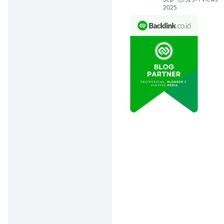
ada subsidi
2025
pemerintah.
Pros & Cons
Mobil Listrik
:
Harga beli lebih
mahal dan
lumayan ribet
buat isi daya, tapi
biaya
operasionalnya
lebih rendah dan
nggak kena
ganjil-genap di
Jakarta.