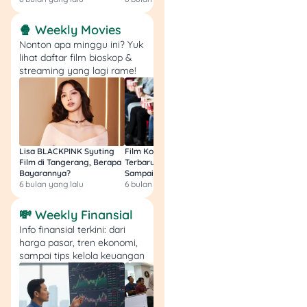
2023: 17.062 unit
mobil listrik,
🍿 Weekly Movies
Januari-Agustus
Nonton apa minggu ini? Yuk
2024: 23.045 unit
lihat daftar film bioskop &
streaming yang lagi rame!
mobil listrik.
Pros & Cons Mobil
Listrik
Lisa BLACKPINK Syuting
Film Komedi Indonesia
Film Avatar: Fire an
Nah, biar kamu lebih yakin,
Film di Tangerang, Berapa
Terbaru 2026, Siap Ngakak
Segini Budget Prod
cek dulu yuk, kelebihan dan
Bayarannya?
Sampai Sakit Perut!
dan Pendapatanny
kekurangan mobil listrik
6 bulan yang lalu
6 bulan yang lalu
8 bulan yang lalu
sebelum beli.
💸 Weekly Finansial
Info finansial terkini: dari
harga pasar, tren ekonomi,
sampai tips kelola keuangan