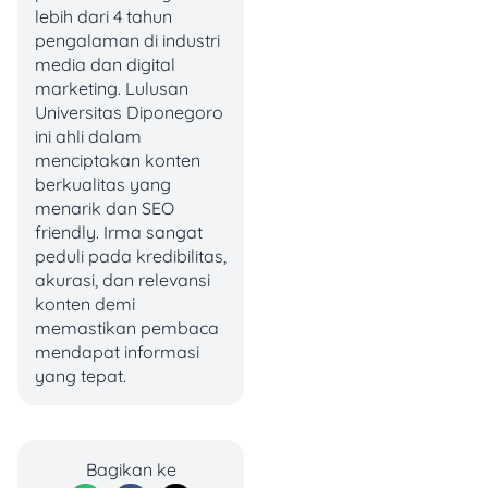
listrik pertama kali
lebih dari 4 tahun
diluncurkan pada April 2023
pengalaman di industri
dengan merujuk ke:
media dan digital
marketing. Lulusan
Peraturan Presiden
Universitas Diponegoro
Nomor 55 Tahun
ini ahli dalam
2029 tentang
menciptakan konten
Percepatan
berkualitas yang
Kendaraan Listrik
menarik dan SEO
Berbasis Baterai
friendly. Irma sangat
untuk Transportasi
peduli pada kredibilitas,
Jalan,
akurasi, dan relevansi
Peraturan Menteri
konten demi
Keuangan Nomor 8
memastikan pembaca
Tahun 2024 tentang
mendapat informasi
Pajak Pertambahan
yang tepat.
Nilai atas
Penyerahan
Kendaraan Bermotor
Bagikan ke
Listrik Berbasis