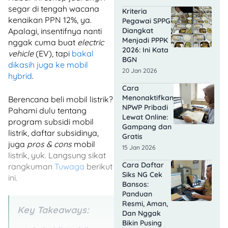
segar di tengah wacana
Kriteria
kenaikan PPN 12%, ya.
Pegawai SPPG
Diangkat
Apalagi, insentifnya nanti
Menjadi PPPK
nggak cuma buat
electric
2026: Ini Kata
vehicle
(EV), tapi
bakal
BGN
dikasih juga ke mobil
20 Jan 2026
hybrid
.
Cara
Menonaktifkan
Berencana beli mobil listrik?
NPWP Pribadi
Pahami dulu tentang
Lewat Online:
program subsidi mobil
Gampang dan
listrik, daftar subsidinya,
Gratis
juga
pros & cons
mobil
15 Jan 2026
listrik, yuk. Langsung sikat
Cara Daftar
rangkuman
Tuwaga
berikut
Siks NG Cek
ini.
Bansos:
Panduan
Resmi, Aman,
Key Takeaways:
Dan Nggak
Bikin Pusing