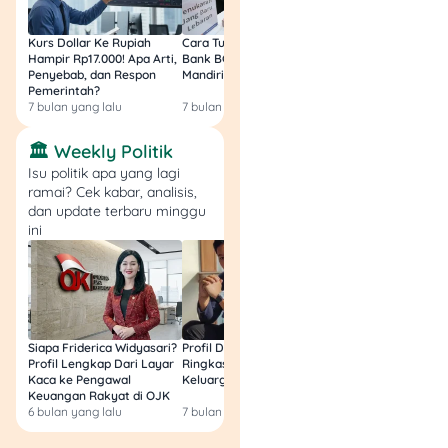
Kurs Dollar Ke Rupiah
Cara Tukar Uang Baru di
Bansos Jabar Tahap
Jadi, Kamu Tim Bakal
Hampir Rp17.000! Apa Arti,
Bank BCA (Umum, BNI,
Masih Bisa Cair Awa
Penyebab, dan Respon
Mandiri, BRI, dan BSI) 2026!
Ini Jawaban & Cara
Buy or Bye Mobil Listrik
Pemerintah?
Resmi
Subsidi?
7 bulan yang lalu
7 bulan yang lalu
7 bulan yang lalu
🏛️ Weekly Politik
Mobil listrik jadi pilihan
Isu politik apa yang lagi
tersendiri buat sebagian
ramai? Cek kabar, analisis,
masyarakat. Nggak cuma
dan update terbaru minggu
karena alasan di atas, cara
ini
jalan mobil listrik yang alus
jadi poin kenyamanan yang
juga diperhatikan
pengguna.
Siapa Friderica Widyasari?
Profil Darma Mangkuluhur:
BLT Kesra 2026 Aka
Walaupun agak ribet saat
Profil Lengkap Dari Layar
Ringkas Latar Belakang
Lagi? Ini Fakta Res
“isi bensin”, adanya subsidi
Kaca ke Pengawal
Keluarga dan Bisnisnya
Keuangan Rakyat di OJK
yang dikasih pemerintah
6 bulan yang lalu
7 bulan yang lalu
8 bulan yang lalu
buat pemerintah lumayan
jadi poin plus. Soalnya,