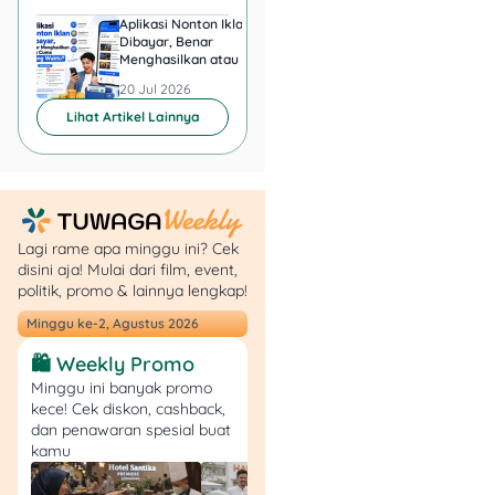
Dihimpun dari berbagai
Aplikasi Nonton Iklan
Aplikasi Penghasil 
sumber,
negara pengguna
Dibayar, Benar
Minta KTP, Aman ata
mobil listrik paling banyak
Menghasilkan atau Cuma
Berbahaya?
Buang Waktu?
diduduki oleh:
20 Jul 2026
20 Jul 2026
Lihat Artikel Lainnya
China, sekitar 14,2 juta
mobil listrik pada
2023,
Amerika Serikat,
sekitar 3,3 juta mobil
Lagi rame apa minggu ini? Cek
listrik pada 2023,
disini aja! Mulai dari film, event,
Jerman, sekitar 1,4
politik, promo & lainnya lengkap!
juta mobil listrik pada
Minggu ke-2, Agustus 2026
2024,
Britania Raya, sekitar
🛍️ Weekly Promo
1,3 juta mobil listrik di
Minggu ini banyak promo
2024,
kece! Cek diskon, cashback,
Norwegia, sekitar 754
dan penawaran spesial buat
kamu
ribu mobil listrik di
2024.