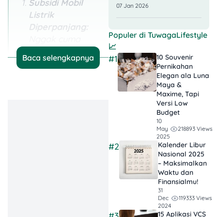
Subsidi Mobil
07 Jan 2026
Listrik
Diperpanjang:
Populer di
TuwagaLifestyle
Nggak cuma
📈
buat mobil listrik,
10 Souvenir
Baca selengkapnya
#1
tapi insentif
Pernikahan
rencananya
Elegan ala Luna
Maya &
bakal diperluas
Maxime, Tapi
juga ke mobil
Versi Low
hybrid di tahun
Budget
10
2025.
218893 Views
May
2025
Upaya Atasi
Kalender Libur
#2
Nasional 2025
Perubahan Iklim:
– Maksimalkan
Nggak cuma biar
Waktu dan
daya beli
Finansialmu!
31
masyarakat ke
119333 Views
Dec
mobil listrik naik,
2024
15 Aplikasi VCS
#3
tapi juga jadi