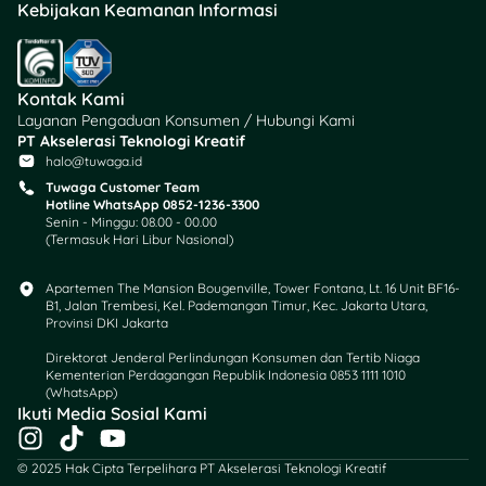
Kebijakan Keamanan Informasi
Kontak Kami
Layanan Pengaduan Konsumen / Hubungi Kami
PT Akselerasi Teknologi Kreatif
halo@tuwaga.id
Tuwaga Customer Team
Hotline WhatsApp 0852-1236-3300
Senin - Minggu: 08.00 - 00.00
(Termasuk Hari Libur Nasional)
Apartemen The Mansion Bougenville, Tower Fontana, Lt. 16 Unit BF16-
B1, Jalan Trembesi, Kel. Pademangan Timur, Kec. Jakarta Utara,
Provinsi DKI Jakarta
Direktorat Jenderal Perlindungan Konsumen dan Tertib Niaga
Kementerian Perdagangan Republik Indonesia 0853 1111 1010
(WhatsApp)​
Ikuti Media Sosial Kami
I
T
Y
n
i
o
© 2025 Hak Cipta Terpelihara PT Akselerasi Teknologi Kreatif