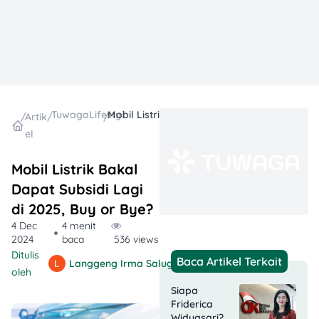
TuwagaLifestyle
Mobil Listrik Bakal Dapat Subsidi Lagi di 2025, Buy or Bye?
/
Artik
/
/
el
Mobil Listrik Bakal
Dapat Subsidi Lagi
di 2025, Buy or Bye?
4 Dec
4 menit
2024
baca
536 views
Ditulis
Baca Artikel Terkait
Langgeng Irma Salugiasih
oleh
Siapa
Friderica
Widyasari?