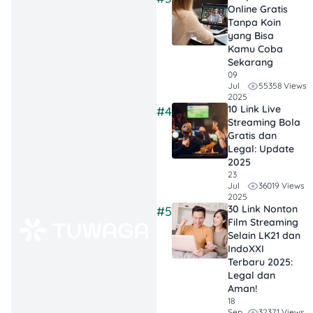
Online Gratis
bentuk
support
Tanpa Koin
penggunaan
yang Bisa
Kamu Coba
kendaraan yang
Sekarang
ramah
09
lingkungan.
55358 Views
Jul
2025
10 Link Live
#4
Tren Minat Mobil
Streaming Bola
Listrik
: Penjualan
Gratis dan
mobil listrik di
Legal: Update
2025
luar negeri
23
terpantau naik
36019 Views
Jul
2025
30% per tahun
30 Link Nonton
#5
dalam dekade
Film Streaming
Selain LK21 dan
terakhir. Di
IndoXXI
Indonesia,
Terbaru 2025:
penjualannya
Legal dan
juga positif
Aman!
18
terutama setelah
32371 Views
Sep