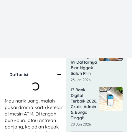
Simpedes? Ini
Perbandingan
Lengkapnya
Biar Nggak
Salah Pilih
23 Jan 2026
Berapa
Setoran Awal
Buka
Rekening BRI?
Ini Daftarnya
Biar Nggak
Salah Pilih
Daftar isi
23 Jan 2026
13 Bank
Digital
Mau narik uang, malah
Terbaik 2026,
Gratis Admin
pakai drama kartu ketelan
& Bunga
di mesin ATM. Di tengah
Tinggi!
buru-buru atau antrean
20 Jan 2026
panjang, kejadian kayak