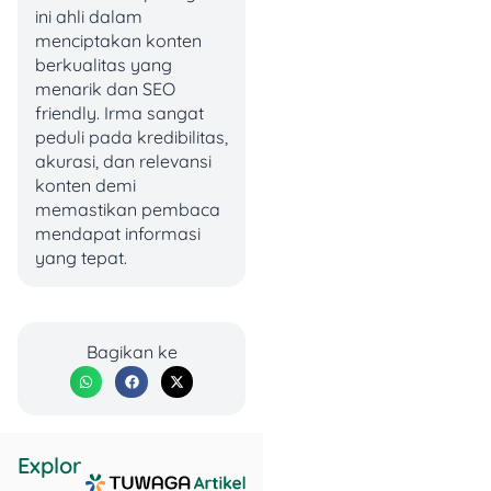
ini ahli dalam
menciptakan konten
berkualitas yang
menarik dan SEO
friendly. Irma sangat
peduli pada kredibilitas,
akurasi, dan relevansi
konten demi
memastikan pembaca
mendapat informasi
yang tepat.
Baca Juga:
21
Rekomendasi
Tabungan Tanpa
Bagikan ke
Biaya Admin 2025
Biaya Urus Kartu ATM
yang Tertelan
Explor