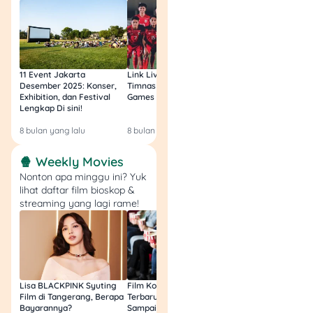
saldo aman. Cara ini juga
bisa dilakukan di
m-
banking
dengan lebih
cepat.
11 Event Jakarta
Link Live Streaming
Link Live Streamin
Desember 2025: Konser,
Timnas vs Filipina SEA
Timnas Indonesia U
Exhibition, dan Festival
Games Malam Ini, Gratis!
Zambia U17 Nanti 
Tapi kalau kamu nggak
Lengkap Di sini!
Gratis & Legal Tanp
ada aplikasi
m-banking
,
Login!
8 bulan yang lalu
8 bulan yang lalu
9 bulan yang lalu
hubungi
call center
bank di
nomor resmi mereka:
🍿 Weekly Movies
Nonton apa minggu ini? Yuk
BCA: 1500888
lihat daftar film bioskop &
BRI: 1500017
streaming yang lagi rame!
BNI: 1500046
Mandiri: 14000
BTN: 150286 /
1500286
CIMB Niaga: 14041
Lisa BLACKPINK Syuting
Film Komedi Indonesia
Film Avatar: Fire an
Bank Mega:
Film di Tangerang, Berapa
Terbaru 2026, Siap Ngakak
Segini Budget Prod
08041500010
Bayarannya?
Sampai Sakit Perut!
dan Pendapatanny