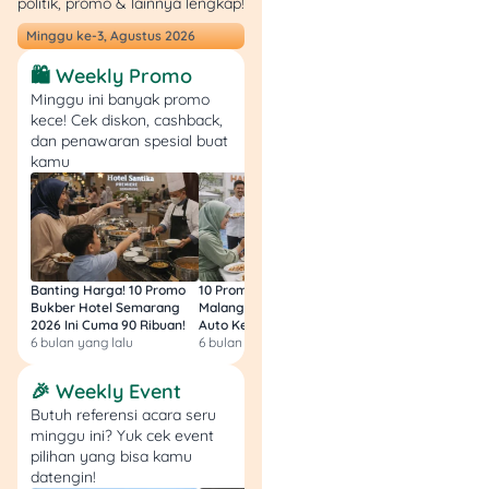
politik, promo & lainnya lengkap!
Minggu ke-3, Agustus 2026
1. Catat Lokasi & Waktu
Kejadian
🛍️ Weekly Promo
Minggu ini banyak promo
kece! Cek diskon, cashback,
Begitu kartu tertelan,
dan penawaran spesial buat
langsung catat lokasi ATM,
kamu
nama bank, jam kejadian,
dan kalau sempat foto
kondisi mesin ATM. Ini akan
sangat membantu saat
kamu lapor ke pihak bank.
Banting Harga! 10 Promo
10 Promo Bukber Hotel
Intip 10 Promo Buk
Bukber Hotel Semarang
Malang 2026: Start 75rb,
Hotel Surabaya 202
2. Hubungi Call Center
2026 Ini Cuma 90 Ribuan!
Auto Kenyang!
Sultan Harga 100rb
6 bulan yang lalu
6 bulan yang lalu
6 bulan yang lalu
Resmi Bank
🎉 Weekly Event
Langkah berikutnya,
Butuh referensi acara seru
langsung telepon
call
minggu ini? Yuk cek event
center
bank kamu untuk
pilihan yang bisa kamu
minta kartu diblokir agar
datengin!