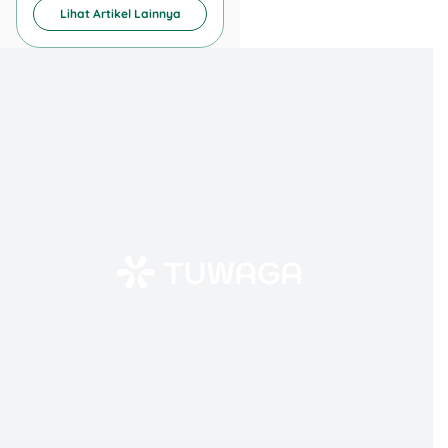
Bank
Penggantian
Lihat Artikel Lainnya
Tambahan
Kartu
Tergantung
Rp20.000 –
jenis kartu
BCA
Rp25.000
(Blue, Gold,
Platinum)
Bisa gratis
Rp10.000 –
jika bukan
BRI
Rp15.000
kesalahan
pengguna
Berlaku
Rp10.000 –
untuk cetak
BNI
Rp35.000
ulang kartu
debit
Bisa gratis
jika tertelan
Gratis –