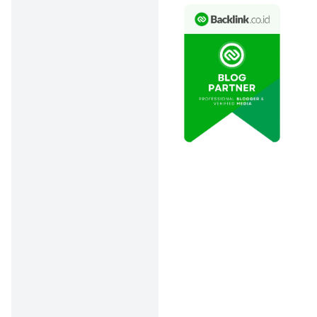
kelalaian
pengguna.
Cepat Tanggap,
Proses Makin
Lancar:
Langsung blokir
kartu dan
datangi kantor
cabang dengan
dokumen
lengkap biar
nggak buang
waktu.
Tips Aman ke
Depannya:
Rutin
cek kondisi kartu