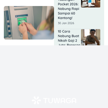
Pocket 2026:
Nabung Rapi
Sampai 60
Kantong!
30 Jan 2026
10 Cara
Nabung Buat
Nikah Gaji 2
Juta: Beneran
Bisa?
29 Jan 2026
7 Cara
Nabung Buat
Beli Rumah
dengan Gaji
Pas-pasan
yang Realistis
26 Jan 2026
Apa Bedanya
BritAma dan