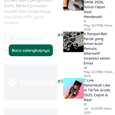
DANA 2026,
kartu. Berikut prosedur
Solusi Cepat
mudah dan rincian biaya
Saat
urus kartu ATM yang
Mendesak!
16
tertelan.
27606 Views
May
2025
4 Tempat Beli
#4
💡
Jadi Poinnya:
Perak yang
Aman buat
Pemula,
Biayanya Murah
Baca selengkapnya
Alternatif
Banget:
Urus
Investasi selain
kartu ATM
Emas
tertelan cuma
08
22862 Views
May
dikenakan biaya
2025
7 Link
#5
cetak ulang
Penambah Like
maksimal
di TikTok Gratis
Rp30.000,
2025, Cepat &
Real
bahkan ada yang
01
gratis kalau
20781 Views
Jul
bukan karena
2025