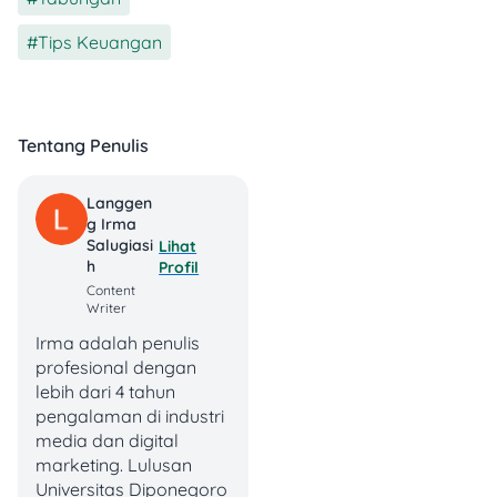
5. Transaksi terganggu
Tips Keuangan
oleh error sistem
Gangguan jaringan atau
sistem internal juga bisa
Tentang Penulis
bikin mesin ATM stuck dan
menahan kartu di
dalamnya.
Langgen
G Irma
Salugiasi
Lihat
H
Profil
Content
Writer
Irma adalah penulis
profesional dengan
lebih dari 4 tahun
pengalaman di industri
media dan digital
marketing. Lulusan
Universitas Diponegoro