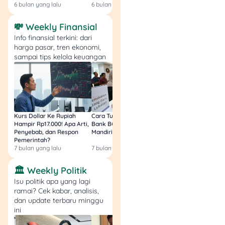
BSI: 14040.
6 bulan yang lalu
6 bulan yang lalu
8 bulan yang lalu
💸 Weekly Finansial
3. Datang ke Kantor
Info finansial terkini: dari
Cabang Terdekat
harga pasar, tren ekonomi,
sampai tips kelola keuangan
Setelah buat laporan kartu
ATM tertelan, kamu tinggal
datang ke kantor cabang
dengan membawa:
Kurs Dollar Ke Rupiah
Cara Tukar Uang Baru di
Bansos Jabar Tahap
KTP asli
Hampir Rp17.000! Apa Arti,
Bank BCA (Umum, BNI,
Masih Bisa Cair Awa
Buku tabungan (jika
Penyebab, dan Respon
Mandiri, BRI, dan BSI) 2026!
Ini Jawaban & Cara
Pemerintah?
Resmi
ada)
7 bulan yang lalu
7 bulan yang lalu
7 bulan yang lalu
Bukti laporan (jika
tersedia)
🏛️ Weekly Politik
Foto lokasi mesin
Isu politik apa yang lagi
ATM (opsional tapi
ramai? Cek kabar, analisis,
membantu).
dan update terbaru minggu
ini
Sampaikan ke petugas