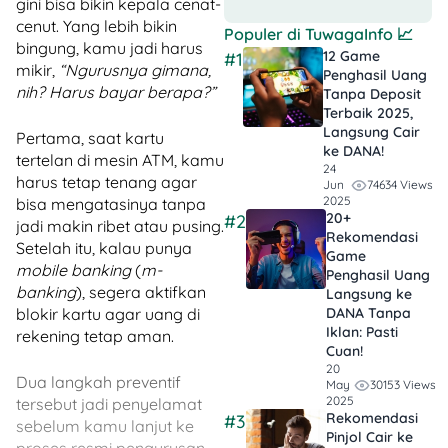
gini bisa bikin kepala cenat-
cenut. Yang lebih bikin
Populer di
TuwagaInfo
📈
bingung, kamu jadi harus
12 Game
#1
mikir,
“Ngurusnya gimana,
Penghasil Uang
nih? Harus bayar berapa?”
Tanpa Deposit
Terbaik 2025,
Langsung Cair
Pertama, saat kartu
ke DANA!
tertelan di mesin ATM, kamu
24
harus tetap tenang agar
74634 Views
Jun
2025
bisa mengatasinya tanpa
20+
#2
jadi makin ribet atau pusing.
Rekomendasi
Setelah itu, kalau punya
Game
mobile banking
(
m-
Penghasil Uang
banking
), segera aktifkan
Langsung ke
blokir kartu agar uang di
DANA Tanpa
Iklan​: Pasti
rekening tetap aman.
Cuan!
20
Dua langkah preventif
30153 Views
May
2025
tersebut jadi penyelamat
Rekomendasi
#3
sebelum kamu lanjut ke
Pinjol Cair ke
proses resmi pengurusan