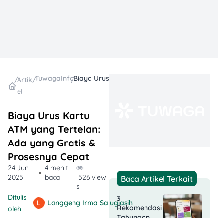
TuwagaInfo
Biaya Urus Kartu ATM yang Tertelan: Ada yang Gratis & Prosesnya Cepat
/
Artik
/
/
el
Biaya Urus Kartu
ATM yang Tertelan:
Ada yang Gratis &
Prosesnya Cepat
24 Jun
4 menit
2025
baca
526 view
Baca Artikel Terkait
s
Ditulis
3
Langgeng Irma Salugiasih
Rekomendasi
oleh
Tabungan