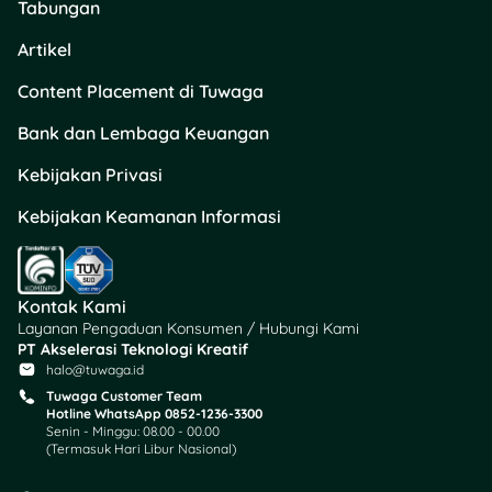
Tabungan
6 - 30 bulan
Cashback
Artikel
Data tidak tersedia
Content Placement di Tuwaga
Bank dan Lembaga Keuangan
Butuh info finansial lengkap
dan terpercaya? Langsung
Kebijakan Privasi
aja kunjungi
Tuwaga
! Di sini
Kebijakan Keamanan Informasi
kamu bisa baca artikel
seputar tips finansial, cek
berbagai produk seperti
kartu kredit, tabungan,
Kontak Kami
KTA, dana tunai jaminan
Layanan Pengaduan Konsumen / Hubungi Kami
properti &
kendaraan
,
PT Akselerasi Teknologi Kreatif
bahkan bisa langsung
halo@tuwaga.id
apply
juga, lho. Yuk,
Tuwaga Customer Team
#CerdasFinansial bareng
Hotline WhatsApp 0852-1236-3300
Senin - Minggu: 08.00 - 00.00
Tuwaga sekarang juga!
(Termasuk Hari Libur Nasional)