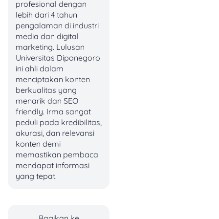
profesional dengan
tanpa sepengetahuanmu.
lebih dari 4 tahun
pengalaman di industri
2. Kebocoran Data
media dan digital
Pribadi
marketing. Lulusan
Universitas Diponegoro
Selain saldo, kartu ATM
ini ahli dalam
juga berisi informasi sensitif
menciptakan konten
seperti nomor kartu,
berkualitas yang
CVV/CVC, dan tanggal
menarik dan SEO
kedaluwarsa. Data ini bisa
friendly. Irma sangat
digunakan untuk transaksi
peduli pada kredibilitas,
online
ilegal.
akurasi, dan relevansi
konten demi
3. Transaksi Online
memastikan pembaca
mendapat informasi
Tanpa Izin
yang tepat.
Beberapa platform
e-
commerce
atau layanan
digital hanya
Bagikan ke