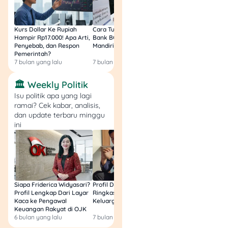
Jika akses
call center
atau aplikasi nggak
memungkinkan, opsi
Kurs Dollar Ke Rupiah
Cara Tukar Uang Baru di
Bansos Jabar Tahap
Hampir Rp17.000! Apa Arti,
Bank BCA (Umum, BNI,
Masih Bisa Cair Awa
terakhir adalah
Penyebab, dan Respon
Mandiri, BRI, dan BSI) 2026!
Ini Jawaban & Cara
langsung
Pemerintah?
Resmi
7 bulan yang lalu
7 bulan yang lalu
7 bulan yang lalu
mendatangi cabang
bank terdekat.
🏛️ Weekly Politik
Jangan lupa bawa
Isu politik apa yang lagi
identitas diri dan
ramai? Cek kabar, analisis,
buku tabungan
dan update terbaru minggu
(kalau ada) untuk
ini
memperlancar
proses.
Dengan tindakan cepat ini,
risiko penyalahgunaan
Siapa Friderica Widyasari?
Profil Darma Mangkuluhur:
BLT Kesra 2026 Aka
kartu ATM bisa dicegah
Profil Lengkap Dari Layar
Ringkas Latar Belakang
Lagi? Ini Fakta Res
meski kartu jatuh ke tangan
Kaca ke Pengawal
Keluarga dan Bisnisnya
orang lain.
Keuangan Rakyat di OJK
6 bulan yang lalu
7 bulan yang lalu
8 bulan yang lalu