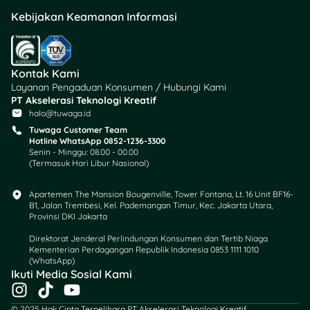
kronologi kehilangan. Lalu
Kebijakan Keamanan Informasi
simpan salinan surat
kehilangan yang diterbitkan
polisi sebagai arsip.
Kontak Kami
Layanan Pengaduan Konsumen / Hubungi Kami
5. Datangi Cabang Bank
PT Akselerasi Teknologi Kreatif
untuk Membuat Kartu
halo@tuwaga.id
ATM Baru
Tuwaga Customer Team
Hotline WhatsApp 0852-1236-3300
Senin - Minggu: 08.00 - 00.00
Selanjutnya kunjungi kantor
(Termasuk Hari Libur Nasional)
cabang bank dengan
membawa surat
Apartemen The Mansion Bougenville, Tower Fontana, Lt. 16 Unit BF16-
kehilangan dari kepolisian,
B1, Jalan Trembesi, Kel. Pademangan Timur, Kec. Jakarta Utara,
Provinsi DKI Jakarta
KTP, dan buku tabungan.
Sampaikan permintaan
Direktorat Jenderal Perlindungan Konsumen dan Tertib Niaga
ganti kartu baru ke bagian
Kementerian Perdagangan Republik Indonesia 0853 1111 1010
(WhatsApp)​
Customer Service.
Ikuti Media Sosial Kami
I
T
Y
Kamu akan diminta mengisi
n
i
o
© 2025 Hak Cipta Terpelihara PT Akselerasi Teknologi Kreatif