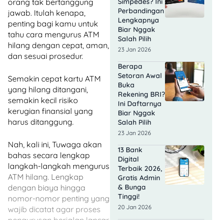
orang tak bertanggung
Simpedes? Ini
Perbandingan
jawab. Itulah kenapa,
Lengkapnya
penting bagi kamu untuk
Biar Nggak
tahu cara mengurus ATM
Salah Pilih
hilang dengan cepat, aman,
23 Jan 2026
dan sesuai prosedur.
Berapa
Setoran Awal
Semakin cepat kartu ATM
Buka
yang hilang ditangani,
Rekening BRI?
semakin kecil risiko
Ini Daftarnya
kerugian finansial yang
Biar Nggak
harus ditanggung.
Salah Pilih
23 Jan 2026
Nah, kali ini, Tuwaga akan
13 Bank
bahas secara lengkap
Digital
langkah-langkah mengurus
Terbaik 2026,
ATM hilang. Lengkap
Gratis Admin
dengan biaya hingga
& Bunga
Tinggi!
nomor-nomor penting yang
20 Jan 2026
wajib dicatat agar proses
pengurusan berjalan lancar.