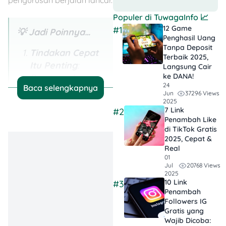
Populer di
TuwagaInfo
📈
12 Game
#1
💡 Jadi Poinnya…
Penghasil Uang
Tanpa Deposit
Tindakan Cepat
Terbaik 2025,
Itu Penting
:
Langsung Cair
ke DANA!
Begitu sadar
24
Baca selengkapnya
kartu ATM hilang,
37296 Views
Jun
langsung
2025
7 Link
#2
amankan saldo
Penambah Like
dan blokir kartu.
di TikTok Gratis
2025, Cepat &
Semakin cepat
Real
ditangani,
01
semakin kecil
20768 Views
Jul
2025
risiko kerugian
10 Link
#3
finansial.
Penambah
Followers IG
Ikuti Prosedur
Gratis yang
Wajib Dicoba:
Resmi Bank
: