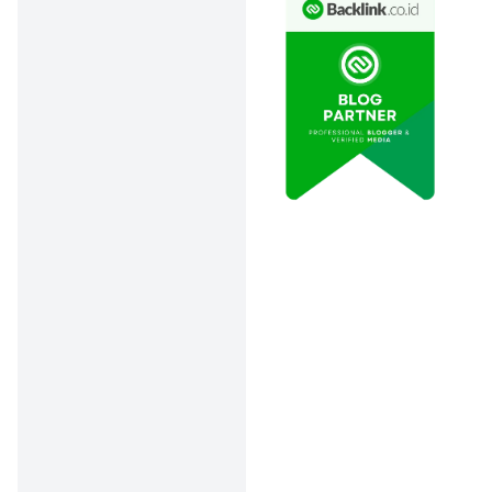
Rekening
: Catat
nomor penting
(ATM, rekening,
CVV, PIN) untuk
mempermudah
laporan. Setelah
kartu baru
diterbitkan,
segera ganti PIN
dengan
kombinasi yang
lebih aman.
Bahaya Kehilangan
Kartu ATM