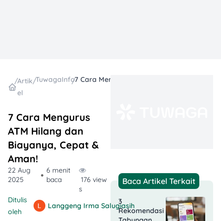
TuwagaInfo
7 Cara Mengurus ATM Hilang dan Biayanya, Cepat & Aman!
/
Artik
/
/
el
7 Cara Mengurus
ATM Hilang dan
Biayanya, Cepat &
Aman!
22 Aug
6 menit
2025
baca
176 view
Baca Artikel Terkait
s
Ditulis
3
Langgeng Irma Salugiasih
Rekomendasi
oleh
Tabungan