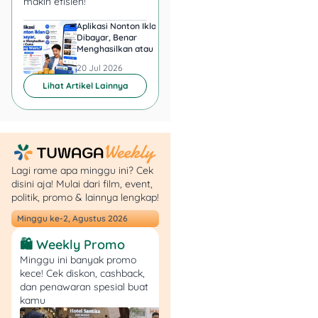
bank.
makin efisien!
Aplikasi Nonton Iklan
Aplikasi Penghasil 
Di titik ini, penting punya
Dibayar, Benar
Minta KTP, Aman ata
rekening cadangan dan
Menghasilkan atau Cuma
Berbahaya?
Buang Waktu?
akses digital banking aktif.
20 Jul 2026
20 Jul 2026
Dengan begitu, saldo aman
Lihat Artikel Lainnya
meski kartu fisik hilang, dan
kamu tetap bisa
bertransaksi tanpa
hambatan.
Lagi rame apa minggu ini? Cek
2. Segera Blokir Kartu
disini aja! Mulai dari film, event,
ATM
politik, promo & lainnya lengkap!
Minggu ke-2, Agustus 2026
Begitu saldo sudah
🛍️ Weekly Promo
diamankan, langkah
berikutnya adalah
Minggu ini banyak promo
kece! Cek diskon, cashback,
memblokir kartu ATM agar
dan penawaran spesial buat
tidak disalahgunakan.
kamu
Hampir semua bank kini