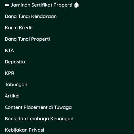
➡️ Jaminan Sertifikat Properti 🏠
4. Buat Laporan Polisi
Dana Tunai Kendaraan
Beberapa bank masih
mewajibkan surat
Kartu Kredit
kehilangan dari kepolisian
Dana Tunai Properti
untuk proses penggantian
kartu ATM. Surat ini juga
KTA
bermanfaat sebagai bukti
resmi bila terjadi tindak
Deposito
kriminal, seperti pencurian
KPR
atau transaksi
mencurigakan.
Tabungan
Datangi kantor polisi
Artikel
dengan membawa
dokumen pendukung
Content Placement di Tuwaga
seperti struk transaksi
Bank dan Lembaga Keuangan
terakhir,
screenshot m-
banking
, KTP, dan buku
Kebijakan Privasi
rekening. Ceritakan