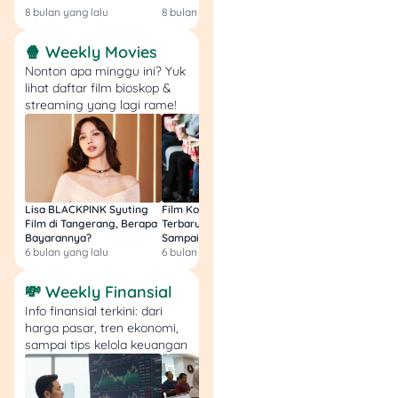
praktis karena bisa
8 bulan yang lalu
8 bulan yang lalu
9 bulan yang lalu
dilakukan langsung
dari ponsel tanpa
🍿 Weekly Movies
harus antre di
Nonton apa minggu ini? Yuk
cabang.
lihat daftar film bioskop &
Via Internet Banking
streaming yang lagi rame!
atau Situs Resmi
Beberapa bank juga
sudah
menambahkan fitur
blokir kartu lewat
Lisa BLACKPINK Syuting
Film Komedi Indonesia
Film Avatar: Fire an
internet banking
atau
Film di Tangerang, Berapa
Terbaru 2026, Siap Ngakak
Segini Budget Prod
website
resmi
Bayarannya?
Sampai Sakit Perut!
dan Pendapatanny
6 bulan yang lalu
6 bulan yang lalu
8 bulan yang lalu
mereka. Tinggal
login
, pilih menu
💸 Weekly Finansial
pengelolaan kartu,
Info finansial terkini: dari
input data diri, lalu
harga pasar, tren ekonomi,
konfirmasi
sampai tips kelola keuangan
pemblokiran.
Datang ke Cabang
Bank