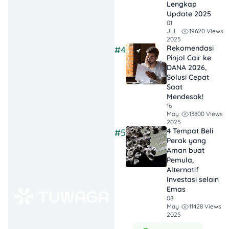
Lengkap
Proses
Update 2025
penggantian
01
19620 Views
Jul
kartu ATM relatif
2025
Rekomendasi
mudah, cukup
#4
Pinjol Cair ke
siapkan identitas
DANA 2026,
diri, buku
Solusi Cepat
tabungan, dan
Saat
Mendesak!
bila perlu surat
16
kehilangan dari
13800 Views
May
2025
kepolisian.
4 Tempat Beli
#5
Biayanya pun
Perak yang
Aman buat
bervariasi, mulai
Pemula,
Rp10 ribu hingga
Alternatif
Rp35 ribu
Investasi selain
tergantung bank.
Emas
08
11428 Views
May
Jaga Data &
2025
Keamanan