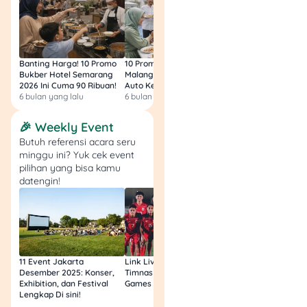
menyediakan beberapa
opsi praktis yang bisa
kamu pilih:
Banting Harga! 10 Promo
10 Promo Bukber Hotel
Intip 10 Promo Buk
Hubungi Call Center
Bukber Hotel Semarang
Malang 2026: Start 75rb,
Hotel Surabaya 202
Bank
2026 Ini Cuma 90 Ribuan!
Auto Kenyang!
Sultan Harga 100rb
Cukup sebutkan
6 bulan yang lalu
6 bulan yang lalu
6 bulan yang lalu
nomor kartu ATM
🎉 Weekly Event
dan data pribadi
untuk verifikasi, lalu
Butuh referensi acara seru
minggu ini? Yuk cek event
minta petugas
pilihan yang bisa kamu
segera melakukan
datengin!
pemblokiran.
Lewat Mobile
Banking
Kalau punya
m-
banking
, biasanya
ada menu khusus
11 Event Jakarta
Link Live Streaming
Link Live Streamin
Desember 2025: Konser,
Timnas vs Filipina SEA
Timnas Indonesia U
untuk blokir kartu.
Exhibition, dan Festival
Games Malam Ini, Gratis!
Zambia U17 Nanti 
Prosesnya lebih
Lengkap Di sini!
Gratis & Legal Tanp
Login!