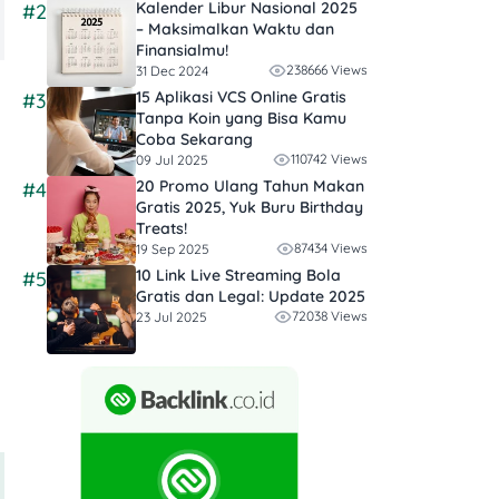
Kalender Libur Nasional 2025
#2
– Maksimalkan Waktu dan
Finansialmu!
238666 Views
31 Dec 2024
15 Aplikasi VCS Online Gratis
#3
Tanpa Koin yang Bisa Kamu
Coba Sekarang
110742 Views
09 Jul 2025
20 Promo Ulang Tahun Makan
#4
Gratis 2025, Yuk Buru Birthday
Treats!
87434 Views
19 Sep 2025
10 Link Live Streaming Bola
#5
Gratis dan Legal: Update 2025
72038 Views
23 Jul 2025