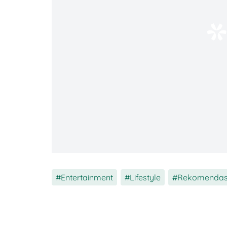
Gunakan ikon kaca pembesar di pojok kan
episode dibagikan dalam format video M
4. Tonton atau Download untuk Offline
Kamu bisa langsung klik tombol
Play
bua
mengunduh dan menonton nanti tanpa kon
Praktis, kan? Tapi ingat, sebagian besar
c
izin resmi. Jadi, harus tetap hati-hati da
Entertainment
,
Lifestyle
,
Rekomendasi