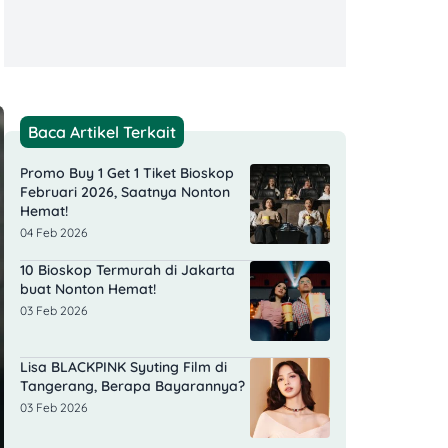
Baca Artikel Terkait
Promo Buy 1 Get 1 Tiket Bioskop
Februari 2026, Saatnya Nonton
Hemat!
04 Feb 2026
10 Bioskop Termurah di Jakarta
buat Nonton Hemat!
03 Feb 2026
Lisa BLACKPINK Syuting Film di
Tangerang, Berapa Bayarannya?
03 Feb 2026