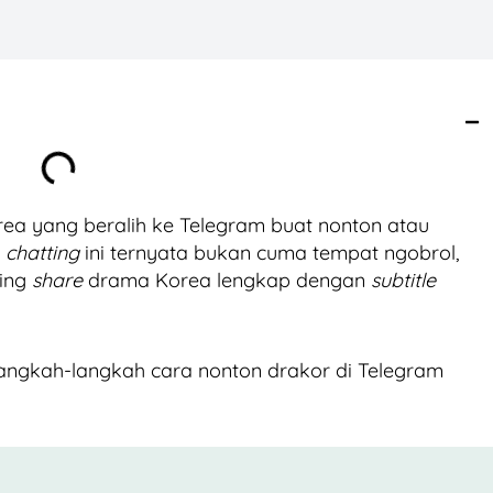
a yang beralih ke Telegram buat nonton atau
i
chatting
ini ternyata bukan cuma tempat ngobrol,
ing
share
drama Korea lengkap dengan
subtitle
langkah-langkah cara nonton drakor di Telegram