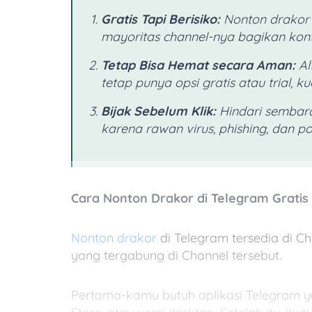
Gratis Tapi Berisiko:
Nonton drakor 
mayoritas
channel
-nya bagikan konte
Tetap Bisa Hemat secara Aman:
Alt
tetap punya opsi gratis atau trial, ku
Bijak Sebelum Klik:
Hindari semba
karena rawan virus,
phishing
, dan p
Cara Nonton Drakor di Telegram Gratis
Nonton drakor
di Telegram tersedia di Cha
yang tergabung di Channel tersebut.
Pertama-kamu butuh aplikasi Telegram ya