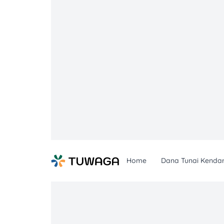
Skip
to
content
Home
Dana Tunai Kenda