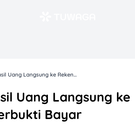
20 Game Penghasil Uang Langsung ke Rekening​ yang Terbukti Bayar
il Uang Langsung ke
erbukti Bayar