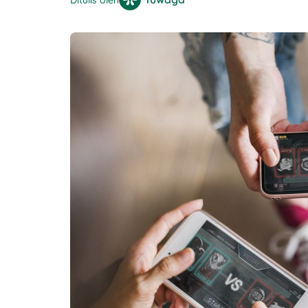
Ditulis oleh