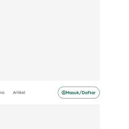
mo
Artikel
Masuk/Daftar