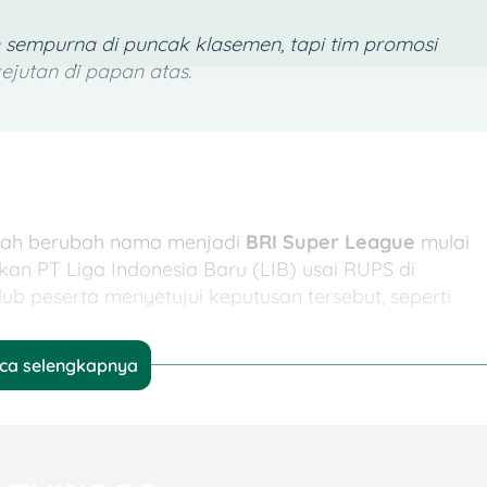
sempurna di puncak klasemen, tapi tim promosi
ejutan di papan atas.
sudah berubah nama menjadi
BRI Super League
mulai
an PT Liga Indonesia Baru (LIB) usai RUPS di
lub peserta menyetujui keputusan tersebut, seperti
ca selengkapnya
a bukan hal baru. Dulu, liga sepak bola ini sempat
008–2015), lalu menjadi Liga 1 (2017–2025) setelah
FA.