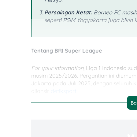
Persaingan Ketat:
Borneo FC masih 
seperti PSIM Yogyakarta juga bikin k
Tentang BRI Super League
For your information
, Liga 1 Indonesia 
musim 2025/2026. Pergantian ini diumumk
Jakarta pada Juli 2025, dengan seluruh k
dilansir
detiksport
.
Ba
Kalau ditarik ke belakang, perubahan nam
dikenal dengan Indonesia Super League (2
sepak bola Indonesia lepas dari sanksi FI