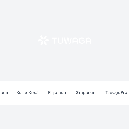
raan
Kartu Kredit
Pinjaman
Simpanan
TuwagaPro