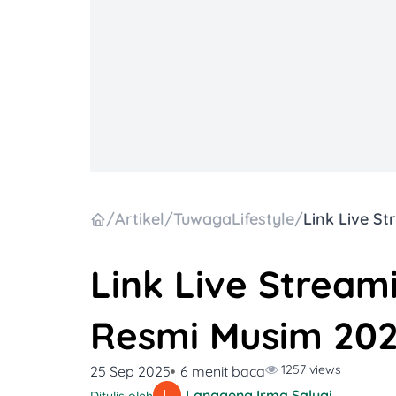
/
Artikel
/
TuwagaLifestyle
/
Link Live Streami
Resmi Musim 20
1257 views
25 Sep 2025
6 menit baca
Langgeng Irma Salugiasih