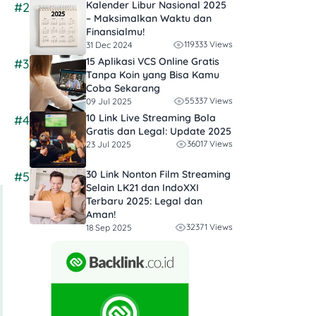
Kalender Libur Nasional 2025
#2
– Maksimalkan Waktu dan
Finansialmu!
119333 Views
31 Dec 2024
15 Aplikasi VCS Online Gratis
#3
Tanpa Koin yang Bisa Kamu
Coba Sekarang
55337 Views
09 Jul 2025
10 Link Live Streaming Bola
#4
Gratis dan Legal: Update 2025
36017 Views
23 Jul 2025
30 Link Nonton Film Streaming
#5
Selain LK21 dan IndoXXI
Terbaru 2025: Legal dan
Aman!
32371 Views
18 Sep 2025