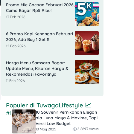
Promo Mie Gacoan Februari 2026,
Cuma Bayar Rp5 Ribu!
13 Feb 2026
6 Promo Kopi Kenangan Februari
2026, Ada Buy 1 Get 1!
12 Feb 2026
Harga Menu Samsara Bogor:
Update Menu, Kisaran Harga &
Rekomendasi Favoritnya
11 Feb 2026
Populer di
TuwagaLifestyle
📈
10 Souvenir Pernikahan Elegan
#1
ala Luna Maya & Maxime, Tapi
Versi Low Budget
218893 Views
10 May 2025