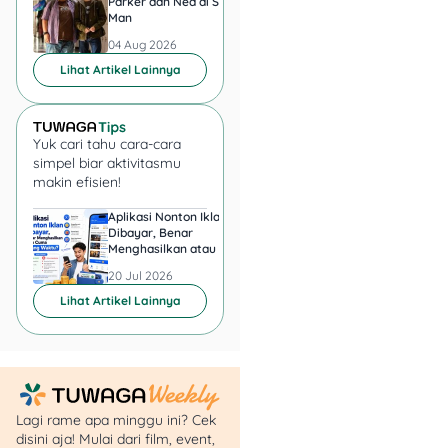
Parker dan Ned di Spider-
Man setelah Nonton
Man
04 Aug 2026
04 Aug 2026
Lihat Artikel Lainnya
Yuk cari tahu cara-cara
simpel biar aktivitasmu
makin efisien!
Aplikasi Nonton Iklan
Aplikasi Penghasil 
Dibayar, Benar
Minta KTP, Aman ata
Menghasilkan atau Cuma
Berbahaya?
Buang Waktu?
20 Jul 2026
20 Jul 2026
Lihat Artikel Lainnya
Lagi rame apa minggu ini? Cek
disini aja! Mulai dari film, event,