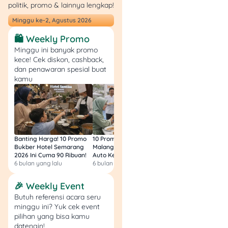
politik, promo & lainnya lengkap!
Minggu ke-2, Agustus 2026
🛍️ Weekly Promo
Minggu ini banyak promo
kece! Cek diskon, cashback,
dan penawaran spesial buat
kamu
Banting Harga! 10 Promo
10 Promo Bukber Hotel
Intip 10 Promo Buk
Bukber Hotel Semarang
Malang 2026: Start 75rb,
Hotel Surabaya 202
2026 Ini Cuma 90 Ribuan!
Auto Kenyang!
Sultan Harga 100rb
6 bulan yang lalu
6 bulan yang lalu
6 bulan yang lalu
🎉 Weekly Event
Butuh referensi acara seru
minggu ini? Yuk cek event
pilihan yang bisa kamu
datengin!