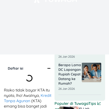
Singa Ada DC
Lapangan?
Cek Faktanya
28 Jan 2026
Jangka
Waktu
Pinjaman UMI
BRI Lewat
Agen BRILink:
Berapa
Lama?
26 Jan 2026
Berapa Lama
Daftar isi
DC Lapangan
Rupiah Cepat
Datang ke
Rumah?
26 Jan 2026
Risiko tidak bayar KTA itu
nyata, lho! Awalnya,
Kredit
Tanpa Agunan
(KTA)
Populer di
TuwagaTips
📈
emang bisa banget jadi
10 Link