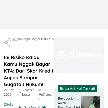
TuwagaTips
Ini Risiko Kalau Kamu Nggak Bayar KTA: Dari Skor Kredit Anjlok Sampai Gugatan Hukum!
/
Artik
/
/
el
Ini Risiko Kalau
Kamu Nggak Bayar
KTA: Dari Skor Kredit
Anjlok Sampai
Gugatan Hukum!
Baca Artikel Terkait
24 Feb
3 menit
2025
baca
967 view
Berapa Limit
s
Awal
Ditulis
Dita Nur Safitri
EasyCash? Ini