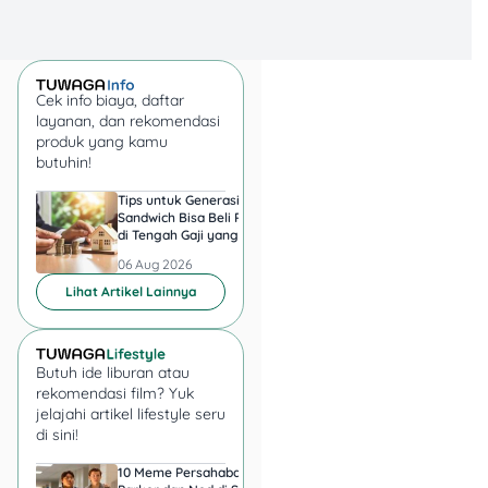
Cek info biaya, daftar
layanan, dan rekomendasi
produk yang kamu
butuhin!
Tips untuk Generasi
Harga Emas 6 Agust
Sandwich Bisa Beli Rumah
2026, Antam hingga
di Tengah Gaji yang
di Pegadaian Berger
Harus Terbagi
Berapa?
06 Aug 2026
06 Aug 2026
Lihat Artikel Lainnya
Butuh ide liburan atau
rekomendasi film? Yuk
jelajahi artikel lifestyle seru
di sini!
10 Meme Persahabatan
7 Meme Halu Jadi Sp