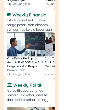
6 bulan yang lalu
6 bulan yang lalu
8 bulan yang lalu
💸 Weekly Finansial
Info finansial terkini: dari
harga pasar, tren ekonomi,
sampai tips kelola keuangan
Kurs Dollar Ke Rupiah
Cara Tukar Uang Baru di
Bansos Jabar Tahap
Hampir Rp17.000! Apa Arti,
Bank BCA (Umum, BNI,
Masih Bisa Cair Awa
Penyebab, dan Respon
Mandiri, BRI, dan BSI) 2026!
Ini Jawaban & Cara
Pemerintah?
Resmi
7 bulan yang lalu
7 bulan yang lalu
7 bulan yang lalu
🏛️ Weekly Politik
Isu politik apa yang lagi
ramai? Cek kabar, analisis,
dan update terbaru minggu
ini