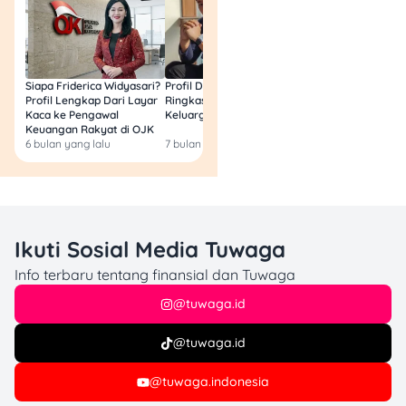
Siapa Friderica Widyasari?
Profil Darma Mangkuluhur:
BLT Kesra 2026 Aka
Profil Lengkap Dari Layar
Ringkas Latar Belakang
Lagi? Ini Fakta Res
Kaca ke Pengawal
Keluarga dan Bisnisnya
Keuangan Rakyat di OJK
6 bulan yang lalu
7 bulan yang lalu
8 bulan yang lalu
Ikuti Sosial Media Tuwaga
Info terbaru tentang finansial dan Tuwaga
@tuwaga.id
@tuwaga.id
@tuwaga.indonesia