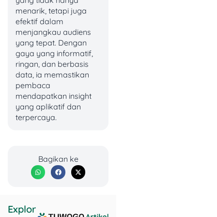
menarik, tetapi juga
mengubah jadwal
efektif dalam
cicilan agar lebih
menjangkau audiens
sesuai dengan
yang tepat. Dengan
kemampuanmu.
gaya yang informatif,
Reconditioning
,
ringan, dan berbasis
yang artinya
data, ia memastikan
mengubah syarat
pembaca
kredit tanpa harus
mendapatkan insight
menambah utang
yang aplikatif dan
baru.
terpercaya.
Restructuring
, yaitu
mengatur ulang
komposisi kredit
supaya cicilan lebih
Bagikan ke
ringan dan nggak
bikin keuanganmu
makin sesak.
Jangan Sepelekan
Explor
Risiko Tidak Bayar KTA!