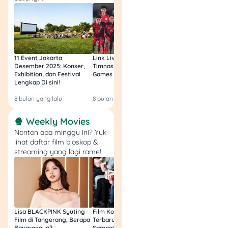
11 Event Jakarta
Link Live Streaming
Link Live Streamin
Desember 2025: Konser,
Timnas vs Filipina SEA
Timnas Indonesia U
Exhibition, dan Festival
Games Malam Ini, Gratis!
Zambia U17 Nanti 
Lengkap Di sini!
Gratis & Legal Tanp
Login!
8 bulan yang lalu
8 bulan yang lalu
9 bulan yang lalu
🍿 Weekly Movies
Nonton apa minggu ini? Yuk
lihat daftar film bioskop &
streaming yang lagi rame!
Lisa BLACKPINK Syuting
Film Komedi Indonesia
Film Avatar: Fire an
Film di Tangerang, Berapa
Terbaru 2026, Siap Ngakak
Segini Budget Prod
Bayarannya?
Sampai Sakit Perut!
dan Pendapatanny