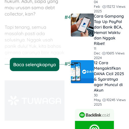
hukum. Aduh, siapa yang
04
13272 Views
Feb
mau urusan sama debt
2025
collector, kan?
Cara Gampang
#4
Top Up PayPal
Tapi tenang, semua
dari Bank BCA,
Hemat Waktu
masalah pasti ada
dan Nggak
solusinya. Nggak usah
Ribet!
panik dulu! Yuk, kita bahas
11
gimana caranya biar nggak
10615 Views
Dec
2024
makin terjerat utang dan
12 Cara
#5
Baca selengkapnya
tetap bisa napas lega di
Mengaktifkan
tengah himpitan cicilan.
DANA Cicil 2025
Let’s go!
& Syaratnya
agar Muncul di
Akun
Konsekuensi Kalau
30
Nggak Bisa Bayar KTA
10245 Views
May
2025
Risiko
Penjelasan
Makin lama