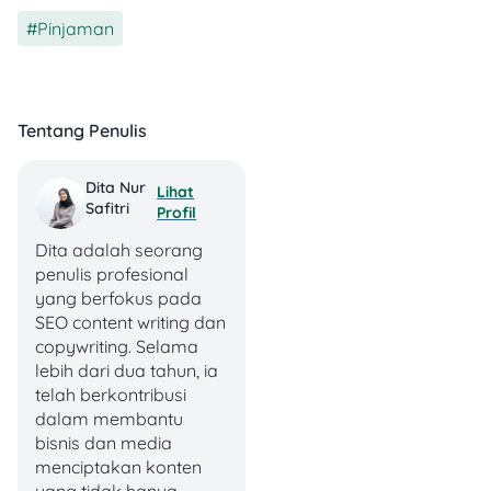
Pinjaman
Kalau negosiasi dengan
bank mentok dan nggak
ada titik terang, kamu bisa
mengajukan mediasi ke
Tentang Penulis
Bank Indonesia (BI)
.
Tenang, proses ini
gratis
Dita Nur
Lihat
dan fleksibel
, kok! BI bakal
Safitri
Profil
bantu kamu dan bank
mencari solusi terbaik
Dita adalah seorang
tanpa memihak siapa pun.
penulis profesional
Prosesnya pun nggak
yang berfokus pada
lama, maksimal 60 hari
SEO content writing dan
kerja aja.
copywriting. Selama
lebih dari dua tahun, ia
Selain itu, kamu juga bisa
telah berkontribusi
memilih beberapa opsi
dalam membantu
solusi, seperti:
bisnis dan media
menciptakan konten
yang tidak hanya
Rescheduling
, yaitu