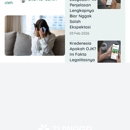
oleh
Penjelasan
Lengkapnya
Biar Nggak
Salah
Ekspektasi
03 Feb 2026
Kredenesia
Apakah OJK?
Ini Fakta
Legalitasnya
02 Feb 2026
Berapa Lama
DC GoPay
Pinjam
Datang ke
Rumah? Cek
Faktanya
Dulu!
02 Feb 2026
Apakah Pinjol