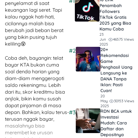
#1
penyelamat di saat
Penambah
keuangan lagi seret. Tapi
Followers
kalau nggak hati-hati,
TikTok Gratis​
cicilannya malah bisa
2025 yang Bisa
Kamu Coba
berubah jadi beban berat
23
yang bikin pusing tujuh
46575 Views
Jun
keliling😵
2025
20+
#2
Rekomendasi
Coba deh, bayangin: telat
Game
bayar KTA bukan cuma
Penghasil Uang
soal denda harian yang
Langsung ke
diam-diam menggerogoti
DANA Tanpa
saldo rekeningmu. Lebih
Iklan​: Pasti
Cuan!
dari itu, skor kreditmu bisa
20
anjlok, bikin kamu susah
30153 Views
May
dapat pinjaman di masa
2025
RDN BCA untuk
#3
depan. Bahkan, kalau terus-
Investasi
terusan nggak bayar,
Mudah: Cara
masalahnya bisa
Daftar dan
merembet ke urusan
Depositnya