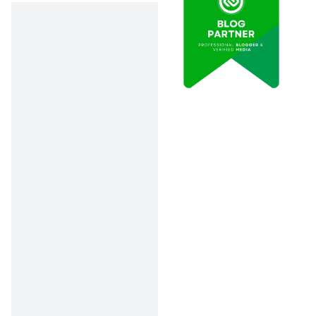
telat bayar,
makin
Denda &
besar
Bunga
denda dan
Numpuk
bunga
yang harus
ditanggung.
Nama
kamu
masuk
daftar
Skor
hitam di
Kredit
OJK (SLIK),
Hancur
susah deh
kalau mau
pinjam
uang lagi.
Bank bakal