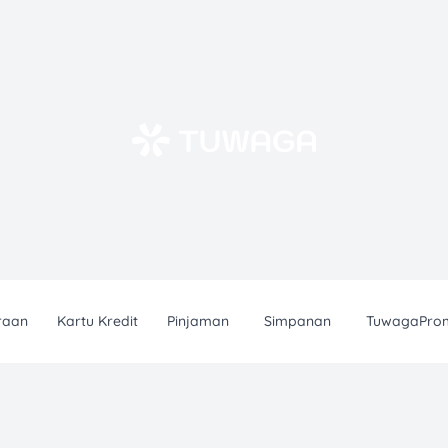
raan
Kartu Kredit
Pinjaman
Simpanan
TuwagaPro