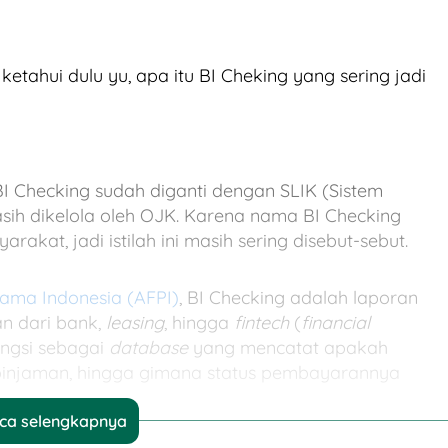
ketahui dulu yu, apa itu BI Cheking yang sering jadi
 BI Checking sudah diganti dengan SLIK (Sistem
ih dikelola oleh OJK. Karena nama BI Checking
rakat, jadi istilah ini masih sering disebut-sebut.
sama Indonesia (AFPI)
, BI Checking adalah laporan
an dari bank,
leasing
, hingga
fintech
(
financial
ungsi sebagai
database
yang mencatat apakah
pinjaman, hingga gimana status pembayarannya
ca selengkapnya