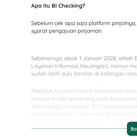
Apa Itu BI Checking?
Sebelum cek apa saja platform pinjolnya, 
syarat pengajuan pinjaman.
Sebenarnya, sejak 1 Januari 2028, istilah
Layanan Informasi Keuangan), namun mas
sudah lebih dulu familiar di kalangan masya
Menurut
Asosiasi Fintech Pendanaan Ber
riwayat kredit seseorang, baik itu pinjam
technology
) yang legal. BI Checking berf
seseorang pernah atau sedang memiliki 
(lancar, macet, atau nunggak).
Ba