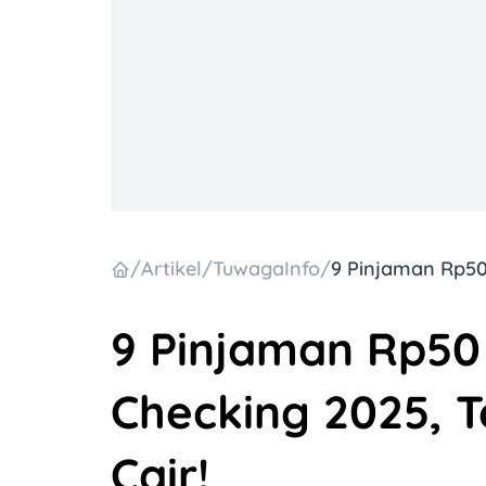
/
Artikel
/
TuwagaInfo
/
9 Pinjaman Rp50
Checking 2025, 
Cair!