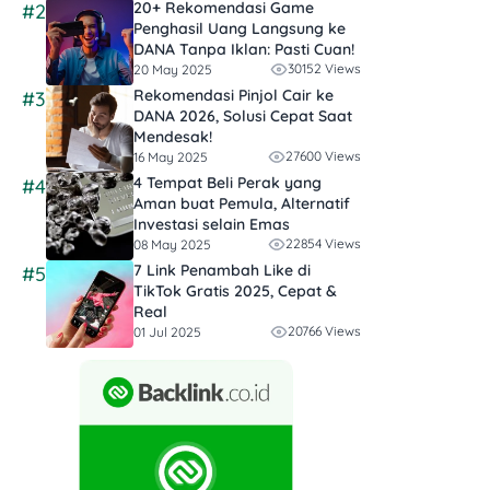
20+ Rekomendasi Game
#2
Penghasil Uang Langsung ke
DANA Tanpa Iklan​: Pasti Cuan!
30152 Views
20 May 2025
Rekomendasi Pinjol Cair ke
#3
DANA 2026, Solusi Cepat Saat
Mendesak!
27600 Views
16 May 2025
4 Tempat Beli Perak yang
#4
Aman buat Pemula, Alternatif
Investasi selain Emas
22854 Views
08 May 2025
7 Link Penambah Like di
#5
TikTok Gratis 2025, Cepat &
Real
20766 Views
01 Jul 2025